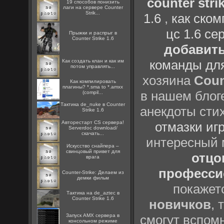
counter strik
19 способов понизить
лаги на сервере Counter
Strik...
1.6
,
как ско
цс 1.6 се
Прыжки и распрыг в
Counter Strike 1.6
добавить
команды дл
Как создать клан и как им
потом управлять...
хозяина
Coun
Как компилировать
плагины? *.sma to *.amxx
в нашем блоге
(compil...
Тактика de_nuke в Counter
анекдоты сти
Strike 1.6
Авторестарт CS сервера!
отмазки иг
Serverdoc download/
скачать...
интересный
Искусство снайпера –
свинцовый привет для
отцов
врага
профессио
Counter-Strike: Делаем из
демки фильм
покажет
Тактика на de_aztec в
Counter Strike 1.6
новичков
, 
Запуск AMX сервера в
смогут вспомн
консольном режиме