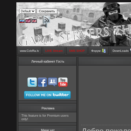
www.CobRa.lv
LIVE Stream
SMS SHOP
Форум
DownLoads
Личный кабинет Гость
Реклама
This feature is for Premium users
only!
Мини чат