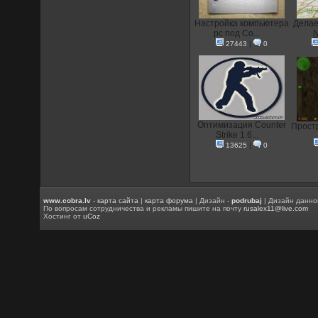
Настройка компьютера
Делае
pc под Co...
[
27443
|
0
Оптимизация Counter
Прост
Strike 1.6...
13625
|
0
www.cobra.lv
-
карта сайта
|
карта форума
| Дизайн -
podrubaj
| Дизайн данно
По вопросам сотрудничества и рекламы пишите на почту
rusalex11@live.com
Хостинг от
uCoz