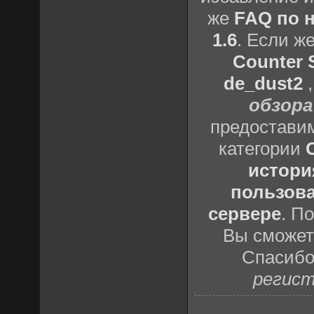
же
FAQ по н
1.6
. Если ж
Counter S
de_dust2
обзора
предоставим
категории
истори
пользова
сервере
. П
Вы сможете
Спасибо
регист