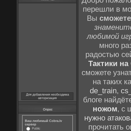
Добро пожало
перешли в м
Вы
сможете
знаменит
любимой иг
много р
радостью се
Тактики на 
сможете узна
на таких к
de_train
,
cs_
Для добавления необходима
блоге найдёт
авторизация
ножом
, с
Опрос
нужно атаков
Ваш любимый Cobra.lv
сервер
прочитать о
Public