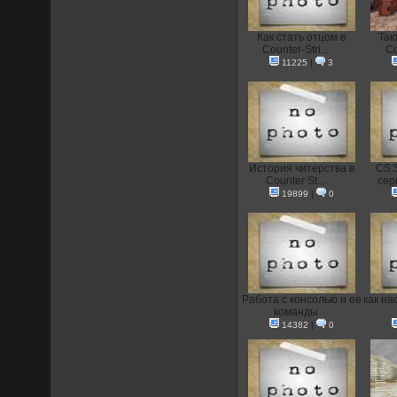
Как стать отцом в
Так
Counter-Stri...
Co
11225
|
3
История читерства в
CS:
Counter St...
сер
19899
|
0
Работа с консолью и ее
как на
команды
14382
|
0