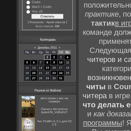
Csdm
положительно
War3 + Csdm
Hns xD
практике
, п
тактик
в иг
[
·
]
Результаты
Архив опросов
Всего ответов:
936
команде долж
применят
Календарь
«
Декабрь 2011
»
Следующая 
Пн
Вт
Ср
Чт
Пт
Сб
Вс
читеров и с
1
2
3
4
5
6
7
8
9
10
11
категор
12
13
14
15
16
17
18
19
20
21
22
23
24
25
возникновен
26
27
28
29
30
31
читы
в
Coun
Разное из Файлов
читера
в игре
авто-пушка у вас на
сервере
что делать 
Скачать бесплатно
и
как доказ
fpsbr4!N_VdRoELF
программы
! 
Чит PLWH v1.3.1 для CS
1.6