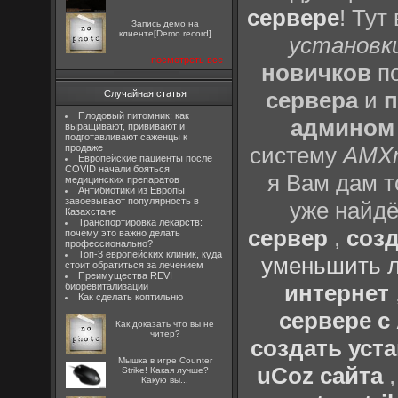
сервере
! Тут
Запись демо на
клиенте[Demo record]
установки
посмотреть все
новичков
по
сервера
и
п
Случайная статья
Плодовый питомник: как
админом
выращивают, прививают и
подготавливают саженцы к
продаже
систему
AMX
Европейские пациенты после
COVID начали бояться
я Вам дам т
медицинских препаратов
Антибиотики из Европы
завоевывают популярность в
уже найдё
Казахстане
Транспортировка лекарств:
сервер
,
созд
почему это важно делать
профессионально?
Топ-3 европейских клиник, куда
уменьшить л
стоит обратиться за лечением
Преимущества REVI
интернет
биоревитализации
Как сделать коптильню
сервере 
Как доказать что вы не
читер?
создать уста
Мышка в игре Counter
uCoz сайта
Strike! Какая лучше?
Какую вы...