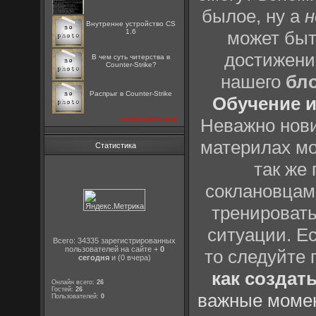
былое, ну а
н
Внутренне устройство CS
1.6
может быт
достижени
В чем суть читерства в
Counter-Strike?
нашего
бл
Распрыг в Counter-Strike
Обучение и
посмотреть все
Неважно нови
материлах мо
Статистика
так же
соклановцами
тренировать
ситуации. Е
Всего: 34335 зарегистрированных
пользователей на сайте +
0
то следуйте 
сегодня
и (0 вчера)
как создат
Онлайн всего:
26
Гостей:
26
важные момен
Пользователей:
0