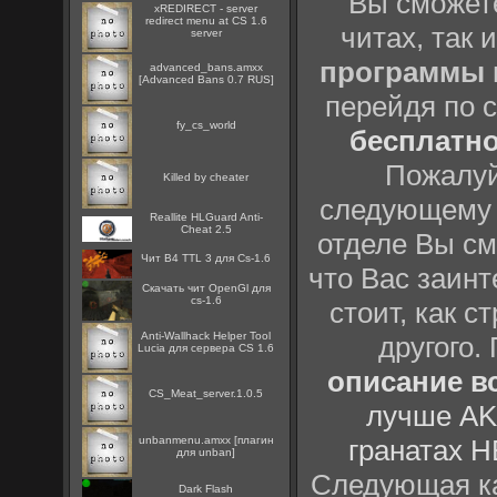
Вы сможете
xREDIRECT - server
redirect menu at CS 1.6
читах, так 
server
программы
advanced_bans.amxx
[Advanced Bans 0.7 RUS]
перейдя по 
fy_cs_world
бесплатн
Пожалуй
Killed by cheater
следующему
Reallite HLGuard Anti-
Cheat 2.5
отделе Вы см
Чит B4 TTL 3 для Cs-1.6
что Вас заинт
Скачать чит OpenGl для
cs-1.6
стоит, как с
Anti-Wallhack Helper Tool
другого.
Lucia для сервера CS 1.6
описание вс
CS_Meat_server.1.0.5
лучше AK
unbanmenu.amxx [плагин
гранатах H
для unban]
Следующая ка
Dark Flash