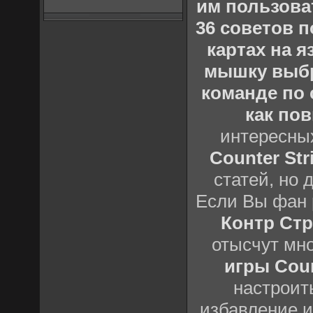
им пользова
36 советов по
картах на 
мышку выб
команде по c
как пов
интересны
Counter Stri
статей, но 
Если Вы фан 
Контр Стр
отысчут мн
игры Count
настроить
избавление и