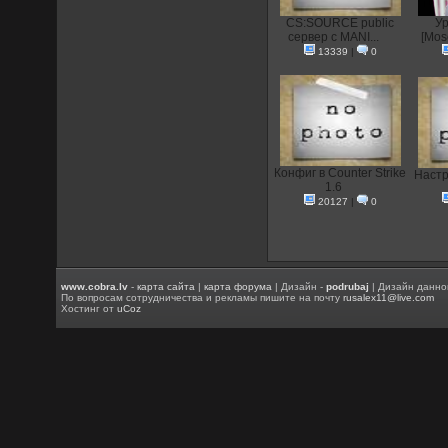
CS:SOURCE public
Ур
сервер с MANI...
[Mos
13339
|
0
Конфиг в Counter Strike
Настр
1.6
20127
|
0
www.cobra.lv
-
карта сайта
|
карта форума
| Дизайн -
podrubaj
| Дизайн данно
По вопросам сотрудничества и рекламы пишите на почту
rusalex11@live.com
Хостинг от
uCoz