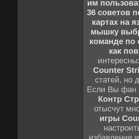
им пользова
36 советов по
картах на 
мышку выб
команде по c
как пов
интересны
Counter Stri
статей, но 
Если Вы фан 
Контр Стр
отысчут мн
игры Count
настроить
избавление и