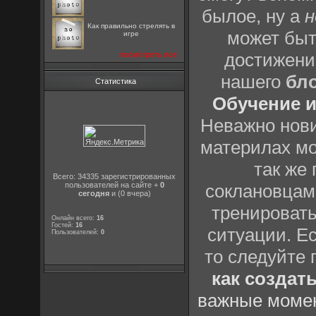
былое, ну а
н
Как правильно стрелять в
может быт
игре
достижени
посмотреть все
нашего
бл
Статистика
Обучение и
Неважно нови
материлах мо
так же
Всего: 34335 зарегистрированных
пользователей на сайте +
0
соклановцами
сегодня
и (0 вчера)
тренировать
Онлайн всего:
16
Гостей:
16
ситуации. Е
Пользователей:
0
то следуйте 
как создат
важные момен