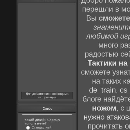
Добро пожало
перешли в м
Вы
сможете
знаменит
любимой иг
много р
радостью се
Тактики на 
сможете узна
на таких к
de_train
,
cs_
Для добавления необходима
блоге найдёт
авторизация
ножом
, с
Опрос
нужно атаков
Какой дизайн Cobra.lv
используете?
прочитать о
Стандартный