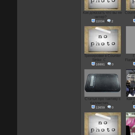
Как доказать что вы не
Count
читер?
11034
|
2
Тренировки в Counter
Г
Strike. С...
Flash
16891
|
0
Статья про тактику с
Как 
баллистич...
C
13659
|
0