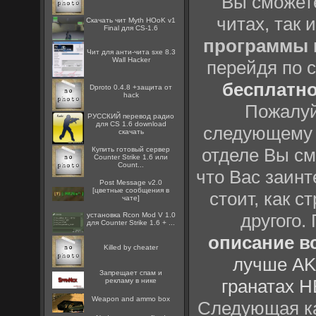
Вы сможете
читах, так 
Скачать чит Myth HОоK v1
Final для CS-1.6
программы
Чит для анти-чита sxe 8.3
Wall Hacker
перейдя по 
бесплатн
Dproto 0.4.8 +защита от
hack
Пожалуй
РУССКИЙ перевод радио
для CS 1.6 download
следующему
скачать
отделе Вы см
Купить готовый сервер
Counter Strike 1.6 или
Count...
что Вас заинт
Post Message v2.0
[цветные сообщения в
стоит, как с
чате]
другого.
установка Rcon Mod V 1.0
для Counter Strike 1.6 + ...
описание вс
Killed by cheater
лучше AK
Запрещает спам и
гранатах H
рекламу в нике
Weapon and ammo box
Следующая ка