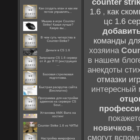
counter strik
Как создать клан и как им
1.6
,
как ско
потом управлять...
цс 1.6 се
Мышка в игре Counter
Strike! Какая лучше?
Какую вы...
добавить
В чем суть читерства в
команды дл
Counter-Strike?
хозяина
Coun
Деньги в CS 1.6
в нашем блоге
Запускаем CS 1.6 сервер
от А до Я !!! [инструкция
...
анекдоты сти
Базовая стрелковая
отмазки иг
подготовка.
интересный
Быстрая раскрутка сайта
(Бесплатно)
отцов
Программа для настройки
админов на сервере CS
Sour...
профессио
Установка AMX Bans на
покажет
хостинг
новичков
, 
Counter Strike 1.6 vs ЧИТЫ
смогут вспомн
Настройка микрофона