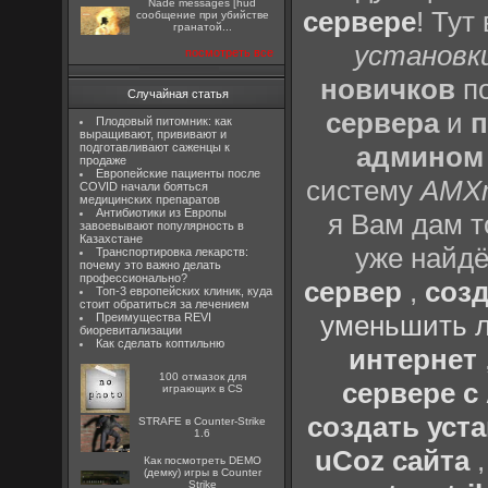
Nade messages [hud
сервере
! Тут
сообщение при убийстве
гранатой...
установки
посмотреть все
новичков
по
Случайная статья
сервера
и
п
Плодовый питомник: как
выращивают, прививают и
подготавливают саженцы к
админом
продаже
Европейские пациенты после
систему
AMX
COVID начали бояться
медицинских препаратов
Антибиотики из Европы
я Вам дам т
завоевывают популярность в
Казахстане
уже найдё
Транспортировка лекарств:
почему это важно делать
профессионально?
сервер
,
созд
Топ-3 европейских клиник, куда
стоит обратиться за лечением
уменьшить л
Преимущества REVI
биоревитализации
Как сделать коптильню
интернет
100 отмазок для
сервере 
играющих в CS
создать уста
STRAFE в Counter-Strike
1.6
uCoz сайта
Как посмотреть DEMO
(демку) игры в Counter
Strike