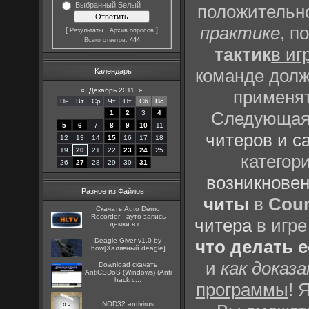
Выбранный Белый
положительно
практике
, п
[
·
]
Результаты
Архив опросов
Всего ответов:
444
тактик
в иг
команде долж
Календарь
«
Декабрь 2011
»
применят
Пн
Вт
Ср
Чт
Пт
Сб
Вс
Следующая 
1
2
3
4
5
6
7
8
9
10
11
читеров и с
12
13
14
15
16
17
18
19
20
21
22
23
24
25
категор
26
27
28
29
30
31
возникновен
Разное из Файлов
читы
в
Coun
Скачать Auto Demo
Recorder - ауто запись
читера
в игре
демки в c...
Deagle Giver v1.0 by
что делать 
bow[Халявный deagle]
и
как доказ
Download скачать
AntiCSDoS (Windows) (Anti
hack c...
программы
! 
NOD32 antivirus