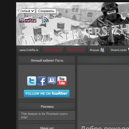
www.CobRa.lv
LIVE Stream
SMS SHOP
Форум
DownLoads
Личный кабинет Гость
Реклама
This feature is for Premium users
only!
Мини чат