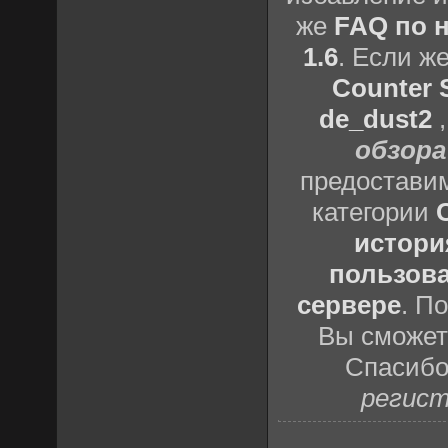
же
FAQ по н
1.6
. Если ж
Counter S
de_dust2
обзора
предоставим
категории
истори
пользова
сервере
. П
Вы сможете
Спасибо
регист