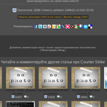
регистрируйтесь на сайте www.cobra.lv
!
Просмотров:
11192
|
Новость добавил
:
LUKA
[21.10.2011 20:24]
Рекомендовать:
Добавлять комментарии могут только зарегистрированные пользователи.
[
Регистрация
|
Вход
]
Читайте и комментируйте другие статьи про Counter Strike
 –
Counter-Strike: Делаем
Настройка MANI ADMIN
История читерства в
из демк...
в сервере...
Counter St...
11937
|
0
13220
|
0
19901
|
0