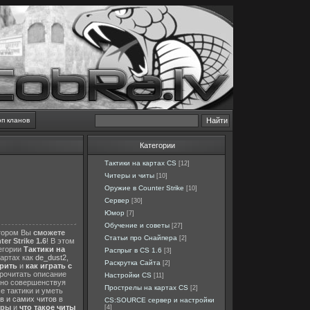
оп кланов
Категории
Тактики на картах CS
[12]
Читеры и читы
[10]
Оружие в Counter Strike
[10]
Сервер
[30]
Юмор
[7]
Обучение и советы
[27]
отором Вы
сможете
Статьи про Снайпера
[2]
er Strike 1.6
! В этом
тегории
Тактики на
Распрыг в CS 1.6
[3]
картах как
de_dust2
,
Раскрутка Сайта
[2]
ерить
и
как играть с
прочитать описание
Настройки CS
[11]
нно совершенствуя
Прострелы на картах CS
[2]
е тактики и уметь
в и самих читов
в
CS:SOURCE сервер и настройки
еры
и
что такое читы
[4]