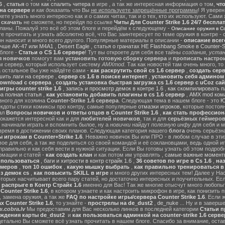
6
,
статья
о том
как спалить читера
в игре , а так же интересная информация о том,
чт
на сервере
и
как доказать
что Вы
не используете запрещённые программы
! Я уверен
те узнать много интересно как и о самих читах, так и о тех, кто их используют. Сами
ы
скачать
не сможете, но перейдя по ссылке
Читы Для Counter Strike 1.6 24/7 беспла
ланы. Пожалуй это всё об этом блоге и перейдём к следующему -
Описание оружия в Cou
 прочитать и узнать абсолютно всё, что Вас заинтересует по теме оружия в контре - с
он наносит и много всего другого. Популярные материалы в описании -
описание всег
учше AK-47 или M4A1
,
Desert Eagle
,
статья о гранатах HE Flashbang Smoke в Counter-St
блоге -
Статьи о CS 1.6 сервере
! Тут вы откроете для себя все тайны
создания, устан
я новичков
помогут вам
установить готовую сборку сервера
и
прописать настрои
м сервер, который использует систему
AMXmod
. Так как новостей там очень много, то
а остальное Вы уже найдёте сами -
как раскрутить свой cs 1.6 сервер
,
создать серв
ить лаги на сервере
,
сервер cs 1.6 в поиске интернет
,
установить себя админом н
ownload с сервера
,
создать установка быстрая загрузка cs 1.6 сервер с uCoz сай
гры counter strike 1.6
,
запись и просмотр демок в контре 1.6
,
как скомпилировать п
ра полная статья
,
как установить добавить плагины в cs 1.6 сервер
,
AMX mod ком
зного для хозяина
Counter-Strike 1.6 сервера
. Следующая тема в нашем блоге - это
Ю
екдоты стихи комиксы про контру, самые популярные
отмазки игроков
, которые постоя
ал
Вопросы новичков и ответы отцов в Counter Strike 1.6
,
как стать профессион
окажется интересной как и для
любителей новичков
, так и для
серьёзных геймеро
 начинали играть и вспомнить былое, ну а
новички
найдут
полезную инфу
для себя и м
время в достижении своих планов. Следующая категория нашего
блога
очень серьёзна
 игрокам в Counter+Strike 1.6
. Неважно новичок Вы или ПРО - в любом случае в эт
вое для себя, а так же поделиться со своей командой и её соклановцами, ведь одной и
правильно и как себя вести в нужной ситуации. Если Вы готовы узнать об этом подробн
мации и статей -
как создать клан
и как потом им управлять ,
самые важные моменты
м пользоваться
,
баги и хитрости в контр страйк 1.6
,
36 советов по игре в Cs 1.6
,
наз
ймеров
,
топ 10 ошибок
,
какую мышку выбрать
,
как правильно тренироваться в 
з демок cs
,
как повысить SKILL в игре
и много других интересных тем! Далее у На
оторых насчитывает всего пару статей, но достаточно интересных и поучительных. Ес
 распрыге в Контр Страйк 1.6
именно для Вас! Так же многие отысчут много любопы
ounter Strike 1.6
, в котором узнаете и как настроить микрофон в игре, как понизить п
 замена оружия, а так же
FAQ по настройке игры/сервера Counter Strike 1.6
. Если 
 Counter Strike 1.6
, то узнайте -
прострелы на de_dust2
,
de_nuke
... Ну и в завер
.cobra.lv
Мы предоставим для Вас несколько линков в последней категории
Статьи пр
ождения карты de_dsut2
и
как пользоваться админкой на counter-strike 1.6 серве
детально Вы сможете всё узнать прочитать в нашем блоге. Спасибо за внимание, оста