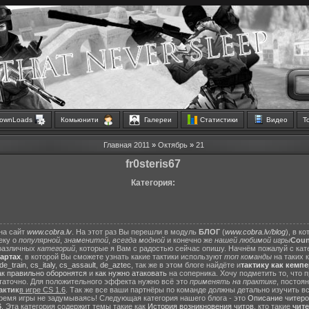
ownLoads
Комьюнити
Галереи
Статистики
Видео
Т
Главная
2011
»
Октябрь
»
21
fr0steris67
Категория:
на сайт
www.cobra.lv
. На этот раз Вы перешли в модуль
БЛОГ
(
www.cobra.lv/blog
), в к
еку о
популярной
,
знаменитой
,
всегда модной
и конечно же
нашей любимой игры
Count
различных
категорий
, которые я Вам с радостью сейчас опишу. Начнём пожалуй с ка
картах
, в которой Вы сможете узнать какие тактики используют
топ команды
на таких 
de_train
,
cs_italy
,
cs_assault
,
de_aztec
, так же в этом блоге найдёте и
тактику как кемп
ак правильно оборонятся
и
как нужно атаковать
на соперника. Хочу подметить то, что 
статочно. Для положительного эффекта нужно всё это
применять на практике
, постоя
актик
в игре CS 1.6
. Так же все ваши партнёры по команде должны детально изучить вс
ремя игры не задумываясь! Следующая категория нашего блога - это
Описание читеро
6
. Эта категория содержит темы такие как
История возникновения читов
, кто такие
чит