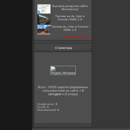
Быстрая раскрутка сайта
(Бесплатно)
Тактика на de_train в
Counter Strike 1.6
Тактика de_nuke в Counter
Strike 1.6
посмотреть все
Статистика
Всего: 34335 зарегистрированных
пользователей на сайте +
0
сегодня
и (0 вчера)
Онлайн всего:
3
Гостей:
3
Пользователей:
0