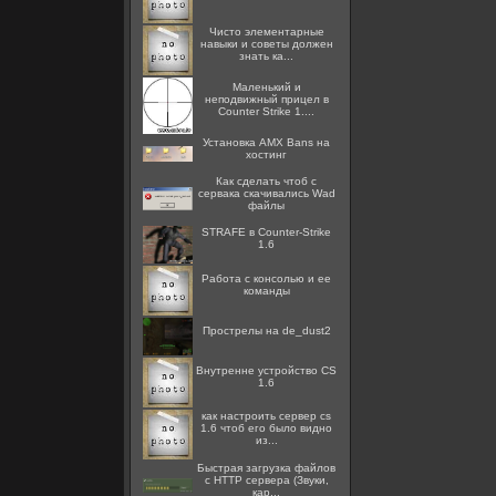
Чисто элементарные
навыки и советы должен
знать ка...
Маленький и
неподвижный прицел в
Counter Strike 1....
Установка AMX Bans на
хостинг
Как сделать чтоб с
сервака скачивались Wad
файлы
STRAFE в Counter-Strike
1.6
Работа с консолью и ее
команды
Прострелы на de_dust2
Внутренне устройство CS
1.6
как настроить сервер cs
1.6 чтоб его было видно
из...
Быстрая загрузка файлов
с HTTP сервера (Звуки,
кар...