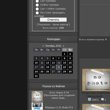
Lan турниры
Online турниры
Lan + online турниры
Не стоит проводить
вообще
[
·
]
Результаты
Архив опросов
Всего ответов:
1596
Календарь
Всего комментариев
:
0
«
Октябрь 2011
»
Пн
Вт
Ср
Чт
Пт
Сб
Вс
1
2
3
4
5
6
7
8
9
10
11
12
13
14
15
16
17
18
19
20
21
22
23
24
25
26
27
28
29
30
31
Разное из Файлов
Sony Vegas 6.0d
Искусство снайпера
(Программа для создания
свинцовый...
своих муви...
19971
|
1
BSplayer 2.31 Build 974