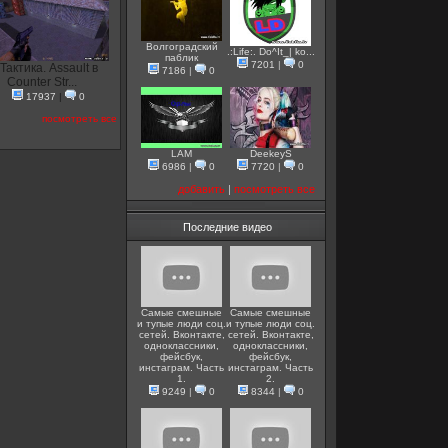
Волгоградский
.:Life:. Do^It_| ko...
паблик
7201
|
0
Тактика. Assault в
7186
|
0
Counter Str...
17937
|
0
посмотреть все
LAM
DeekeyS
6986
|
0
7720
|
0
добавить
|
посмотреть все
Последние видео
Самые смешные
Самые смешные
и тупые люди соц.
и тупые люди соц.
сетей. Вконтакте,
сетей. Вконтакте,
одноклассники,
одноклассники,
фейсбук,
фейсбук,
инстаграм. Часть
инстаграм. Часть
1.
2.
9249
|
0
8344
|
0