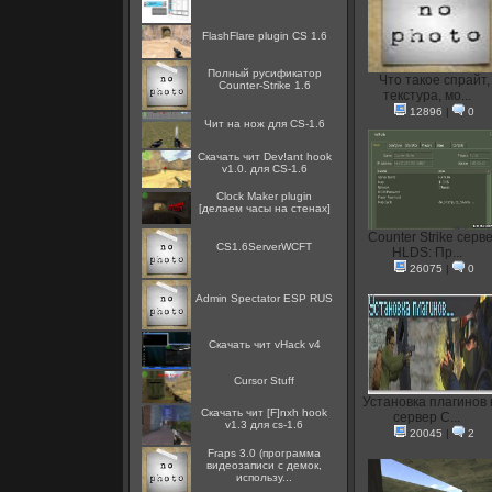
FlashFlare plugin CS 1.6
Полный русификатор
Что такое спрайт,
Counter-Strike 1.6
текстура, мо...
12896
|
0
Чит на нож для CS-1.6
Скачать чит Dev!ant hook
v1.0. для CS-1.6
Clock Maker plugin
[делаем часы на стенах]
Counter Strike серв
CS1.6ServerWCFT
HLDS: Пр...
26075
|
0
Admin Spectator ESP RUS
Скачать чит vHack v4
Cursor Stuff
Установка плагинов 
Скачать чит [F]nxh hook
сервер C...
v1.3 для cs-1.6
20045
|
2
Fraps 3.0 (программа
видеозаписи с демок,
использу...