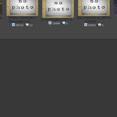
в
Oбмен ссылками и
Как стрелять из MP5 в
Desert Eagle в CS 1.6
банерами с са...
Counter ...
13988
|
0
29714
|
12
15592
|
0