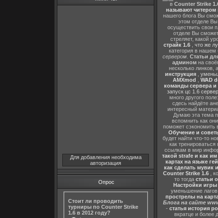
в
Counter Strike 1.
называют читером 
нашего блога Вы сможе
этом отделе В
осуществить свои п
отделе Вы сможете
стреляет, какой ур
страйк 1.6
,
что же л
категория в нашем 
сервером
.
Статьи дл
админом
на своё
несколько линков, 
инструкция
,
уменьш
AMXmod
,
WAD d
команды сервера и и
запуск цс 1.6 серве
много другого поле
сдесь найдёте ан
интересный матери
Думаю эта тема п
вспомнить как они
поможет сэкономить 
Обучение и советы
будет найти что-то но
как тренироваться 
ссылкам в мир инфор
такой strafe и как и
Для добавления необходима
картах на языке ге
авторизация
как сделать мувик и
Counter Strike 1.6
, к
то тогда
статьи о
Опрос
Настройки игры C
уменьшение лагов,
прострелы на картах
Стоит ли проводить
Блога на сайте www
турниры по Counter Strike
-
статья история р
1.6 в 2012 году?
вкратце и более 