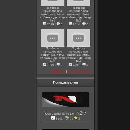
Подборка
Подборка
приколов про
приколов про
животных. Коты,
животных. Коты,
собаки и др. Угар
собаки и др. Угар
№1
№2
7099
|
0
7314
|
0
Подборка
Подборка
приколов про
приколов про
животных. Коты,
животных. Коты,
собаки и др. Угар
собаки и др. Угар
№3
№4
7915
|
0
7357
|
0
добавить
|
посмотреть все
Последние кланы
ℕℤツ
-
Клан Counter Strike 1.6
3141 |
0 |
5