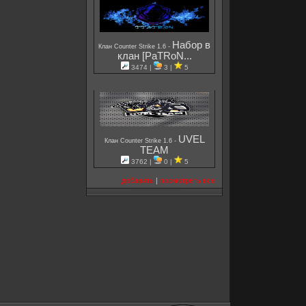
Набор в
-
Клан Counter Strike 1.6
клан [PaTRoN...
3474 |
3 |
5
UVEL
-
Клан Counter Strike 1.6
TEAM
3762 |
0 |
5
добавить
|
посмотреть все