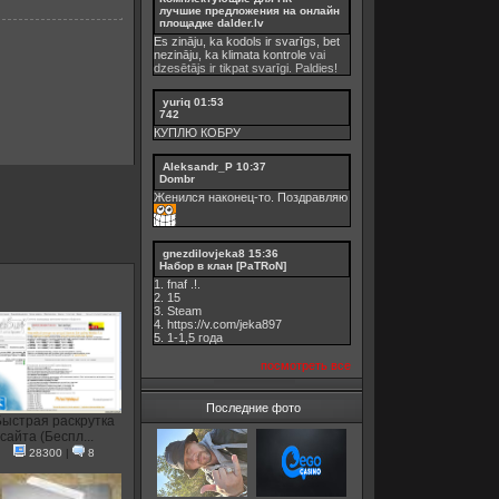
лучшие предложения на онлайн
площадке dalder.lv
Es zināju, ka kodols ir svarīgs, bet
nezināju, ka
klimata kontrole
vai
dzesētājs ir tikpat svarīgi. Paldies!
yuriq
01:53
742
КУПЛЮ КОБРУ
Aleksandr_P
10:37
Dombr
Женился наконец-то. Поздравляю
gnezdilovjeka8
15:36
Набор в клан [PaTRoN]
1. fnaf .!.
2. 15
3. Steam
4. https://v.com/jeka897
5. 1-1,5 годa
посмотреть все
Последние фото
Быстрая раскрутка
сайта (Беспл...
28300
|
8