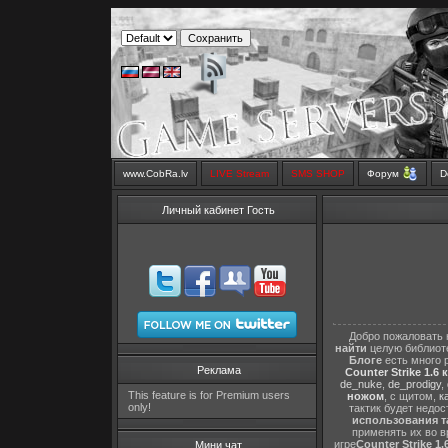
www.CobRa.lv
LIVE Stream
SMS SHOP
Форум
D
Личный кабинет Гость
Добро пожаловать 
найти
целую библиот
Блоге
есть много 
Реклама
Counter Strike 1.6 
de_nuke
,
de_prodigy
,
This feature is for Premium users
ножом
, с щитом,
к
only!
тактик будет недо
использования т
применять их во в
игре
Counter Strike 1.
Мини чат