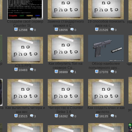
Создаём свой сервер
Замена стандартного
19 способов понизить
На
Counter St...
оружия в C...
лаги на с...
12588
|
0
18056
|
0
21526
|
0
ер
Как обнулить Топ на
Обзор наиболее
Чит
CS:S FPS
сервере Co...
популярного ору...
10483
|
0
36989
|
1
17370
|
0
на
Как вычислить читера и
Читерство в Counter
Как создать клан и как
ус
как вес...
Strike 1.6
им пото...
23515
|
3
16282
|
0
18135
|
6