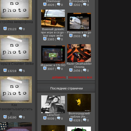
Chernovar
Фотография 1
4926
|
0
3202
|
0
стройка микрофона
15123
|
0
Важный девайс
при игре в cs:go -
Разминка в cs:go
lost vape вейп
2933
|
0
3365
|
0
еры в Counter Strike
Razer Deathadder
Играемс в CS:GO
Chroma
3007
|
0
2456
|
0
13219
|
5
добавить
|
посмотреть все
Последние странички
Как
тановить\запустить
д...
Волгоградский
LanaTool
паблик (Ак...
14190
|
0
6039
|
0
6328
|
0