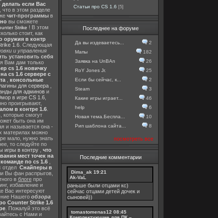
о делать если Вас
Статьи про CS 1.6
[5]
, что в этом разделе
 же
чит-программы
в
тно
вы сможете
! В этом
nter Strike
Последнее на форуме
колько стоит, как
о оружия в контр
Да вы издеваетесь...
2
rike 1.6
. Следующая
овки и управления
Мапы
182
ть установить себя
Заявка на UnBAn
26
 я Вам дам только
ер cs 1.6 новичку
RoY Jones Jr.
25
а cs 1.6 сервере с
Если бы сейчас, к...
2
та
,
консольные
лагины для сервера
,
Steam
3
анды для админов
и
мор в игре CS 1.6
,
Какие игры играет...
46
нно проигрывают,
help
6
алом в контре 1.6
.
в
, которые смогут
Новая тема.Беспла...
10
ожет быть она им
Рип шаблона сайта...
8
я и называется она -
их материлах можно
гре мало, нужно знать
посмотреть все
ее, то следуйте по
 игры в контру
,
что
вания мест точек на
Последние комментарии
команде по cs 1.6
,
с отдел
Снайперы в
Dima_ak
19:21
ли Вы фан распрыгов,
Ak-VaL
тного в
блоге
про
инг, избавление и
раньше были отцами кс)
же Вас интересуют
сейчас отцами детей дочек и
шение Нашего
обзора
сыновей))
о Counter Strike 1.6
ре
. Пожалуй это всё
tomastomenas12
08:45
вайтесь с Нами и
Комплектующие для ПК –