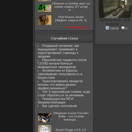
Сборник cs zombie карт на
зомби сервер [37 штук]
d...
First Person Death
Тактика на de_train 
[Эффект смерти HL 2]
Counter ...
посмотреть все
22878
|
0
Случайная статья
Плодовый питомник: как
выращивают, прививают и
подготавливают саженцы к
продаже
Европейские пациенты после
COVID начали бояться
медицинских препаратов
Антибиотики из Европы
завоевывают популярность в
Казахстане
Транспортировка лекарств:
почему это важно делать
профессионально?
Топ-3 европейских клиник, куда
стоит обратиться за лечением
Преимущества REVI
биоревитализации
Как сделать коптильню
Общение в игре Counter
Strike - это основа
командн...
Desert Eagle в CS 1.6