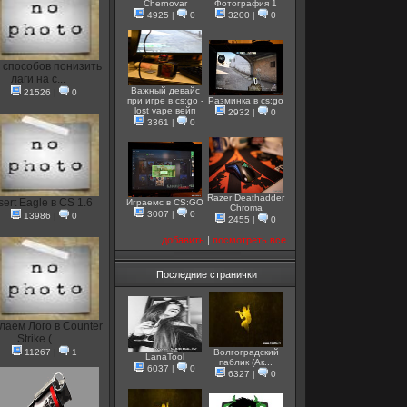
Chernovar
Фотография 1
4925
|
0
3200
|
0
 способов понизить
лаги на с...
Важный девайс
21526
|
0
при игре в cs:go -
Разминка в cs:go
lost vape вейп
2932
|
0
3361
|
0
Razer Deathadder
ert Eagle в CS 1.6
Играемс в CS:GO
Chroma
3007
|
0
13986
|
0
2455
|
0
добавить
|
посмотреть все
Последние странички
лаем Лого в Counter
Strike (...
11267
|
1
Волгоградский
LanaTool
паблик (Ак...
6037
|
0
6327
|
0