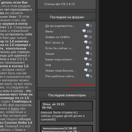
о делать если Вас
Статьи про CS 1.6
[5]
, что в этом разделе
 же
чит-программы
в
тно
вы сможете
! В этом
nter Strike
Последнее на форуме
колько стоит, как
о оружия в контр
Да вы издеваетесь...
2
rike 1.6
. Следующая
овки и управления
Мапы
182
ть установить себя
Заявка на UnBAn
26
 я Вам дам только
ер cs 1.6 новичку
RoY Jones Jr.
25
а cs 1.6 сервере с
Если бы сейчас, к...
2
та
,
консольные
лагины для сервера
,
Steam
3
анды для админов
и
мор в игре CS 1.6
,
Какие игры играет...
46
нно проигрывают,
help
6
алом в контре 1.6
.
в
, которые смогут
Новая тема.Беспла...
10
ожет быть она им
Рип шаблона сайта...
8
я и называется она -
их материлах можно
гре мало, нужно знать
посмотреть все
ее, то следуйте по
 игры в контру
,
что
вания мест точек на
Последние комментарии
команде по cs 1.6
,
с отдел
Снайперы в
Dima_ak
19:21
ли Вы фан распрыгов,
Ak-VaL
тного в
блоге
про
инг, избавление и
раньше были отцами кс)
же Вас интересуют
сейчас отцами детей дочек и
шение Нашего
обзора
сыновей))
о Counter Strike 1.6
ре
. Пожалуй это всё
tomastomenas12
08:45
вайтесь с Нами и
Комплектующие для ПК –