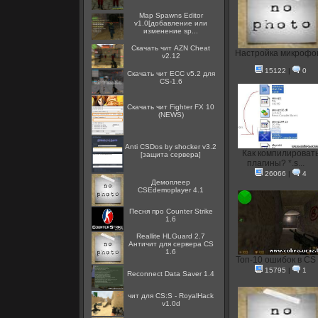
Map Spawns Editor
v1.0[добавление или
изменение sp...
Скачать чит AZN Cheat
Настройка микрофо
v2.12
15122
|
0
Скачать чит ECC v5.2 для
CS-1.6
Скачать чит Fighter FX 10
(NEWS)
Anti CSDos by shocker v3.2
Как компилироват
[защита сервера]
плагины? *.s...
26066
|
4
Демоплеер
CSEdemoplayer 4.1
Песня про Counter Strike
1.6
Reallite HLGuard 2.7
Aнтичит для сервера CS
1.6
Топ-10 ошибок в CS
15795
|
1
Reconnect Data Saver 1.4
чит для CS:S - RoyalHack
v1.0d