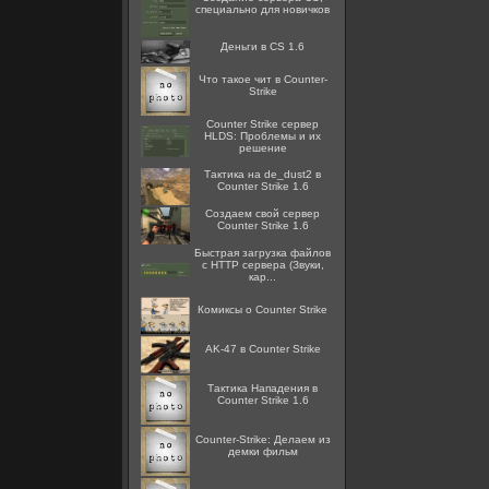
специально для новичков
Деньги в CS 1.6
Что такое чит в Counter-
Strike
Counter Strike сервер
HLDS: Проблемы и их
решение
Тактика на de_dust2 в
Counter Strike 1.6
Создаем свой сервер
Counter Strike 1.6
Быстрая загрузка файлов
с HTTP сервера (Звуки,
кар...
Комиксы о Counter Strike
AK-47 в Counter Strike
Тактика Нападения в
Counter Strike 1.6
Counter-Strike: Делаем из
демки фильм