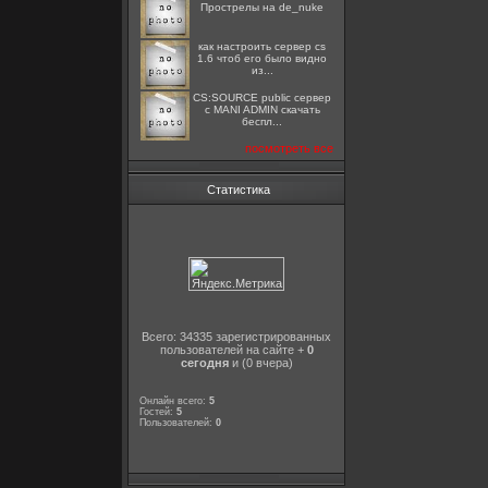
Прострелы на de_nuke
как настроить сервер cs
1.6 чтоб его было видно
из...
CS:SOURCE public сервер
с MANI ADMIN скачать
беспл...
посмотреть все
Статистика
Всего: 34335 зарегистрированных
пользователей на сайте +
0
сегодня
и (0 вчера)
Онлайн всего:
5
Гостей:
5
Пользователей:
0