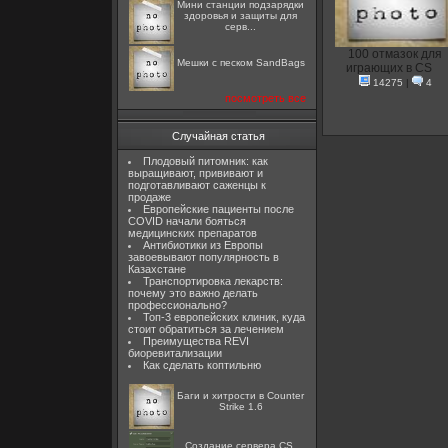
Мини станции подзарядки
здоровья и защиты для
серв...
100 отмазок для
Мешки с песком SandBags
играющих в CS
14275
|
4
посмотреть все
Случайная статья
Плодовый питомник: как
выращивают, прививают и
подготавливают саженцы к
продаже
Европейские пациенты после
COVID начали бояться
медицинских препаратов
Антибиотики из Европы
завоевывают популярность в
Казахстане
Транспортировка лекарств:
почему это важно делать
профессионально?
Топ-3 европейских клиник, куда
стоит обратиться за лечением
Преимущества REVI
биоревитализации
Как сделать коптильню
Баги и хитрости в Counter
Strike 1.6
Создание сервера CS,