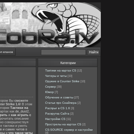
оп кланов
Категории
Тактики на картах CS
[12]
Читеры и читы
[10]
Оружие в Counter Strike
[10]
Сервер
[30]
Юмор
[7]
Обучение и советы
[27]
отором Вы
сможете
Статьи про Снайпера
[2]
er Strike 1.6
! В этом
тегории
Тактики на
Распрыг в CS 1.6
[3]
картах как
de_dust2
,
Раскрутка Сайта
[2]
ерить
и
как играть с
прочитать описание
Настройки CS
[11]
нно совершенствуя
Прострелы на картах CS
[2]
е тактики и уметь
в и самих читов
в
CS:SOURCE сервер и настройки
еры
и
что такое читы
[4]