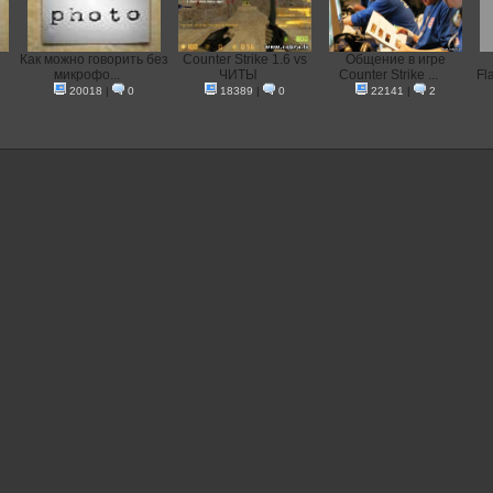
Как можно говорить без
Counter Strike 1.6 vs
Общение в игре
микрофо...
ЧИТЫ
Counter Strike ...
Fl
20018
|
0
18389
|
0
22141
|
2