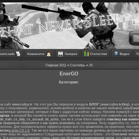
ownLoads
Комьюнити
Галереи
Статистики
Видео
Т
Главная
2011
»
Сентябрь
»
25
EnerGO
Категория:
на сайт
www.cobra.lv
. На этот раз Вы перешли в модуль
БЛОГ
(
www.cobra.lv/blog
), в к
еку о
популярной
,
знаменитой
,
всегда модной
и конечно же
нашей любимой игры
Count
различных
категорий
, которые я Вам с радостью сейчас опишу. Начнём пожалуй с ка
картах
, в которой Вы сможете узнать какие тактики используют
топ команды
на таких 
de_train
,
cs_italy
,
cs_assault
,
de_aztec
, так же в этом блоге найдёте и
тактику как кемп
ак правильно оборонятся
и
как нужно атаковать
на соперника. Хочу подметить то, что 
статочно. Для положительного эффекта нужно всё это
применять на практике
, постоя
актик
в игре CS 1.6
. Так же все ваши партнёры по команде должны детально изучить вс
ремя игры не задумываясь! Следующая категория нашего блога - это
Описание читеро
6
. Эта категория содержит темы такие как
История возникновения читов
, кто такие
чит