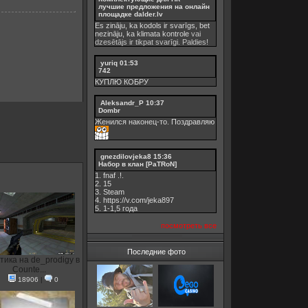
лучшие предложения на онлайн
площадке dalder.lv
Es zināju, ka kodols ir svarīgs, bet
nezināju, ka
klimata kontrole
vai
dzesētājs ir tikpat svarīgi. Paldies!
yuriq
01:53
742
КУПЛЮ КОБРУ
Aleksandr_P
10:37
Dombr
Женился наконец-то. Поздравляю
gnezdilovjeka8
15:36
Набор в клан [PaTRoN]
1. fnaf .!.
2. 15
3. Steam
4. https://v.com/jeka897
5. 1-1,5 годa
посмотреть все
Последние фото
тика на de_prodigy в
Counte...
18906
|
0