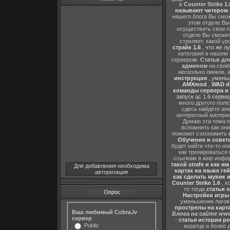
в
Counter Strike 1.
называют читером 
нашего блога Вы сможе
этом отделе В
осуществить свои п
отделе Вы сможете
стреляет, какой ур
страйк 1.6
,
что же л
категория в нашем 
сервером
.
Статьи дл
админом
на своё
несколько линков, 
инструкция
,
уменьш
AMXmod
,
WAD d
команды сервера и и
запуск цс 1.6 серве
много другого поле
сдесь найдёте ан
интересный матери
Думаю эта тема п
вспомнить как они
поможет сэкономить 
Обучение и советы
будет найти что-то но
как тренироваться 
ссылкам в мир инфор
такой strafe и как и
Для добавления необходима
картах на языке ге
авторизация
как сделать мувик и
Counter Strike 1.6
, к
то тогда
статьи о
Опрос
Настройки игры C
уменьшение лагов,
прострелы на картах
Ваш любимый Cobra.lv
Блога на сайте www
сервер
-
статья история р
Public
вкратце и более 