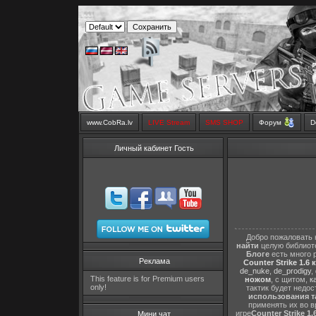
www.CobRa.lv
LIVE Stream
SMS SHOP
Форум
D
Личный кабинет Гость
Добро пожаловать 
найти
целую библиот
Блоге
есть много 
Реклама
Counter Strike 1.6 
de_nuke
,
de_prodigy
,
This feature is for Premium users
ножом
, с щитом,
к
only!
тактик будет недо
использования т
применять их во в
игре
Counter Strike 1.
Мини чат