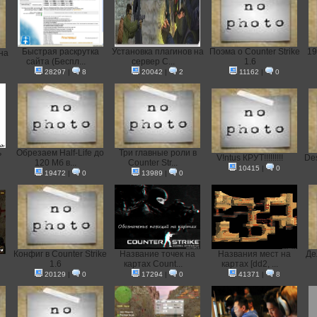
Быстрая раскрутка
Установка плагинов на
Поэма о Counter Strike
19
на
сайта (Беспл...
сервер C...
1.6
28297
|
8
20042
|
2
11162
|
0
ь
Обрезаем Half-Life до
Три главные роли в
V!ntus КРУТ!!!!!!!!!
Des
120 Мб в...
Counter Str...
10415
|
0
19472
|
0
13989
|
0
Конфиг в Counter Strike
Название точек на
Названия мест на
Де
1.6
картах Count...
картах [dd2, ...
20129
|
0
17294
|
0
41371
|
8