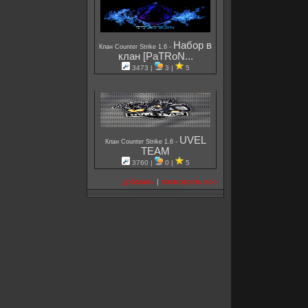
Набор в
-
Клан Counter Strike 1.6
клан [PaTRoN...
3473 |
3 |
5
UVEL
-
Клан Counter Strike 1.6
TEAM
3760 |
0 |
5
добавить
|
посмотреть все