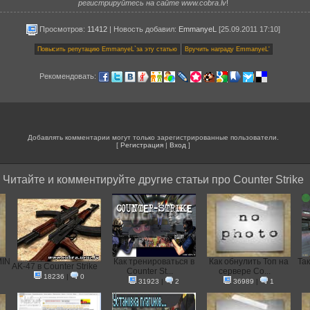
регистрируйтесь на сайте www.cobra.lv
!
Просмотров:
11412
|
Новость добавил
:
EmmanyeL
[25.09.2011 17:10]
Рекомендовать:
Добавлять комментарии могут только зарегистрированные пользователи.
[
Регистрация
|
Вход
]
Читайте и комментируйте другие статьи про Counter Strike
MIN
Как тренироваться в
Как обнулить Топ на
Так
AK-47 в Counter Strike
Counter St...
сервере Co...
18236
|
0
31923
|
2
36989
|
1