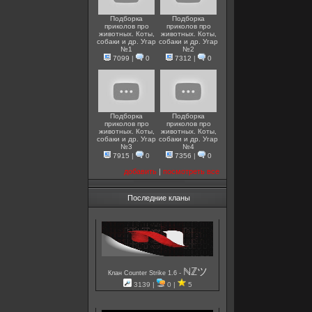
Подборка
Подборка
приколов про
приколов про
животных. Коты,
животных. Коты,
собаки и др. Угар
собаки и др. Угар
№1
№2
7099
|
0
7312
|
0
Подборка
Подборка
приколов про
приколов про
животных. Коты,
животных. Коты,
собаки и др. Угар
собаки и др. Угар
№3
№4
7915
|
0
7356
|
0
добавить
|
посмотреть все
Последние кланы
ℕℤツ
-
Клан Counter Strike 1.6
3139 |
0 |
5