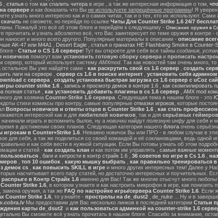
6
,
статья
о том
как спалить читера
в игре , а так же интересная информация о том,
чт
на сервере
и
как доказать
что Вы
не используете запрещённые программы
! Я уверен
те узнать много интересно как и о самих читах, так и о тех, кто их используют. Сами
ы
скачать
не сможете, но перейдя по ссылке
Читы Для Counter Strike 1.6 24/7 беспла
ланы. Пожалуй это всё об этом блоге и перейдём к следующему -
Описание оружия в Cou
 прочитать и узнать абсолютно всё, что Вас заинтересует по теме оружия в контре - с
он наносит и много всего другого. Популярные материалы в описании -
описание всег
учше AK-47 или M4A1
,
Desert Eagle
,
статья о гранатах HE Flashbang Smoke в Counter-St
блоге -
Статьи о CS 1.6 сервере
! Тут вы откроете для себя все тайны
создания, устан
я новичков
помогут вам
установить готовую сборку сервера
и
прописать настрои
м сервер, который использует систему
AMXmod
. Так как новостей там очень много, то
а остальное Вы уже найдёте сами -
как раскрутить свой cs 1.6 сервер
,
создать серв
ить лаги на сервере
,
сервер cs 1.6 в поиске интернет
,
установить себя админом н
ownload с сервера
,
создать установка быстрая загрузка cs 1.6 сервер с uCoz сай
гры counter strike 1.6
,
запись и просмотр демок в контре 1.6
,
как скомпилировать п
ра полная статья
,
как установить добавить плагины в cs 1.6 сервер
,
AMX mod ком
зного для хозяина
Counter-Strike 1.6 сервера
. Следующая тема в нашем блоге - это
Ю
екдоты стихи комиксы про контру, самые популярные
отмазки игроков
, которые постоя
ал
Вопросы новичков и ответы отцов в Counter Strike 1.6
,
как стать профессион
окажется интересной как и для
любителей новичков
, так и для
серьёзных геймеро
 начинали играть и вспомнить былое, ну а
новички
найдут
полезную инфу
для себя и м
время в достижении своих планов. Следующая категория нашего
блога
очень серьёзна
 игрокам в Counter+Strike 1.6
. Неважно новичок Вы или ПРО - в любом случае в эт
вое для себя, а так же поделиться со своей командой и её соклановцами, ведь одной и
правильно и как себя вести в нужной ситуации. Если Вы готовы узнать об этом подробн
мации и статей -
как создать клан
и как потом им управлять ,
самые важные моменты
м пользоваться
,
баги и хитрости в контр страйк 1.6
,
36 советов по игре в Cs 1.6
,
наз
ймеров
,
топ 10 ошибок
,
какую мышку выбрать
,
как правильно тренироваться в 
з демок cs
,
как повысить SKILL в игре
и много других интересных тем! Далее у На
оторых насчитывает всего пару статей, но достаточно интересных и поучительных. Ес
 распрыге в Контр Страйк 1.6
именно для Вас! Так же многие отысчут много любопы
ounter Strike 1.6
, в котором узнаете и как настроить микрофон в игре, как понизить п
 замена оружия, а так же
FAQ по настройке игры/сервера Counter Strike 1.6
. Если 
 Counter Strike 1.6
, то узнайте -
прострелы на de_dust2
,
de_nuke
... Ну и в завер
.cobra.lv
Мы предоставим для Вас несколько линков в последней категории
Статьи пр
ождения карты de_dsut2
и
как пользоваться админкой на counter-strike 1.6 серве
детально Вы сможете всё узнать прочитать в нашем блоге. Спасибо за внимание, оста