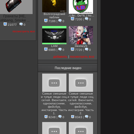
Волгоградский
.:Life:. Do^It_| ko...
Гранаты [HE,
паблик
7200
|
0
ashbang, Smoke ...
7186
|
0
21077
|
0
посмотреть все
LAM
DeekeyS
6985
|
0
7720
|
0
добавить
|
посмотреть все
Последние видео
Самые смешные
Самые смешные
и тупые люди соц.
и тупые люди соц.
сетей. Вконтакте,
сетей. Вконтакте,
одноклассники,
одноклассники,
фейсбук,
фейсбук,
инстаграм. Часть
инстаграм. Часть
1.
2.
9248
|
0
8343
|
0