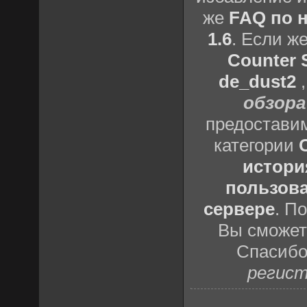
же
FAQ по н
1.6
. Если ж
Counter S
de_dust2
обзора
предоставим
категории
истори
пользова
сервере
. П
Вы сможете
Спасибо
регист