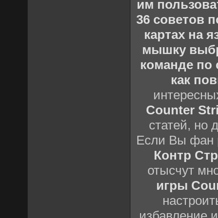
им пользова
36 советов по
картах на 
мышку выб
команде по c
как пов
интересны
Counter Stri
статей, но 
Если Вы фан 
Контр Стр
отысчут мн
игры Count
настроить
избавление и