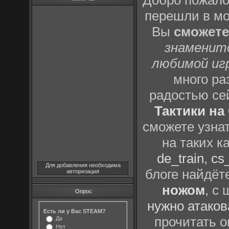
Добро пожало
перешли в м
Вы
сможете
знаменит
любимой иг
много р
радостью се
Тактики на 
сможете узна
на таких к
de_train
,
cs_
Для добавления необходима
блоге найдёт
авторизация
ножом
, с
Опрос
нужно атаков
Есть ли у Вас STEAM?
прочитать о
Да
Нет