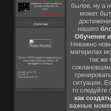
Название точек на картах
былое, ну а
н
Counter-Strike:GO на
русс...
может быт
посмотреть все
достижени
Статистика
нашего
бл
Обучение и
Неважно нови
материлах мо
так же
Всего: 34335 зарегистрированных
пользователей на сайте +
0
сегодня
и (0 вчера)
соклановцами
Онлайн всего:
3
тренировать
Гостей:
3
Пользователей:
0
ситуации. Е
то следуйте 
как создат
важные момен