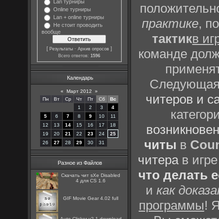
Lan турниры
положительно
Online турниры
Lan + online турниры
практике
, п
Не стоит проводить
вообще
тактик
в иг
[
·
]
Результаты
Архив опросов
команде долж
Всего ответов:
1596
применят
Календарь
Следующая 
«
Март 2012
»
читеров и с
Пн
Вт
Ср
Чт
Пт
Сб
Вс
1
2
3
4
категор
5
6
7
8
9
10
11
12
13
14
15
16
17
18
возникновен
19
20
21
22
23
24
25
читы
в
Coun
26
27
28
29
30
31
читера
в игре
Разное из Файлов
что делать 
Скачать чит sXe Disabled
4 для CS 1.6
и
как доказ
GIF Movie Gear 4.02 full
программы
! 
Auto Clicker v2.1 download