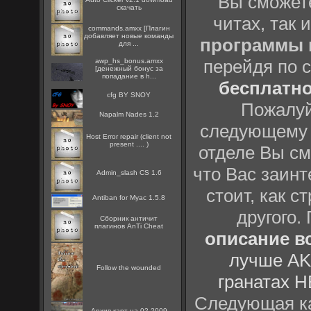
Вы сможете
скачать
читах, так 
commands.amxx [Плагин
добавляет новые команды
программы
для ...
перейдя по 
awp_hs_bonus.amxx
[денежный бонус за
попадание в h...
бесплатн
cfg BY SNOY
Пожалуй
Napalm Nades 1.2
следующему
Host Error repair (client not
present .... )
отделе Вы см
что Вас заинт
Admin_slash CS 1.6
стоит, как с
Antiban for Myac 1.5.8
другого.
Сборник античит
плагинов AnTi Cheat
описание вс
лучше AK
Follow the wounded
гранатах H
Следующая ка
Архив карт на 02.2009