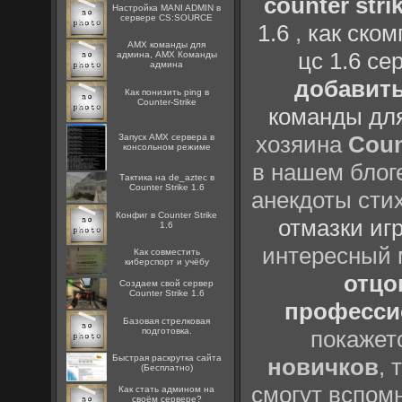
counter strik
Настройка MANI ADMIN в
сервере CS:SOURCE
1.6
,
как ско
AMX команды для
цс 1.6 се
админа, AMX Команды
админа
добавить
Как понизить ping в
Counter-Strike
команды дл
хозяина
Coun
Запуск AMX сервера в
консольном режиме
в нашем блоге
Тактика на de_aztec в
Counter Strike 1.6
анекдоты сти
Конфиг в Counter Strike
отмазки иг
1.6
интересный
Как совместить
киберспорт и учёбу
отцов
Создаем свой сервер
Counter Strike 1.6
профессио
Базовая стрелковая
подготовка.
покажет
Быстрая раскрутка сайта
новичков
, 
(Бесплатно)
смогут вспомн
Как стать админом на
своём сервере?