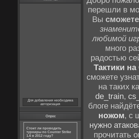
Добро пожало
перешли в м
Вы
сможете
знаменит
любимой иг
много р
радостью се
Тактики на 
сможете узна
на таких к
de_train
,
cs_
Для добавления необходима
блоге найдёт
авторизация
ножом
, с
Опрос
нужно атаков
Стоит ли проводить
турниры по Counter Strike
прочитать о
1.6 в 2012 году?