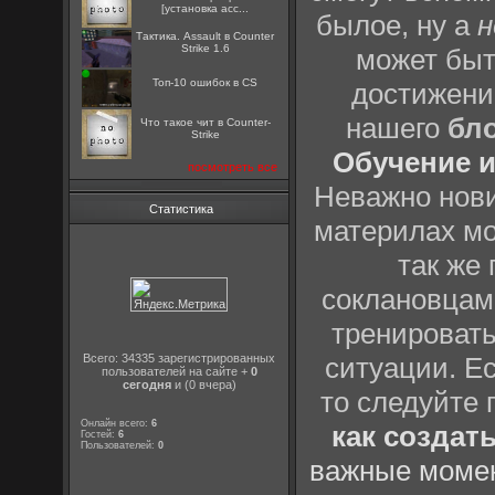
[установка acc...
былое, ну а
н
Тактика. Assault в Counter
Strike 1.6
может быт
Топ-10 ошибок в CS
достижени
нашего
бл
Что такое чит в Counter-
Strike
Обучение и
посмотреть все
Неважно нови
Статистика
материлах мо
так же
соклановцами
тренировать
Всего: 34335 зарегистрированных
ситуации. Е
пользователей на сайте +
0
сегодня
и (0 вчера)
то следуйте 
Онлайн всего:
6
как создат
Гостей:
6
Пользователей:
0
важные момен