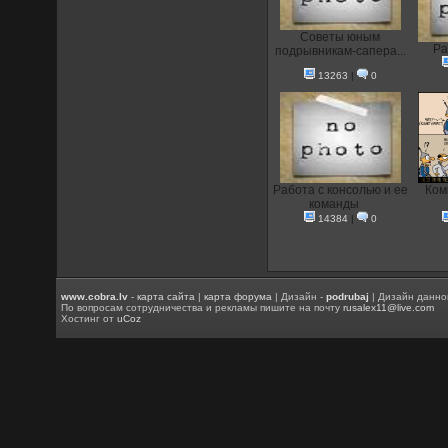
Советы юным
Ра
подрывникам-сапера...
13263
|
0
Работа с консолью и ее
Ком
команды
14384
|
0
www.cobra.lv
-
карта сайта
|
карта форума
| Дизайн -
podrubaj
| Дизайн данно
По вопросам сотрудничества и рекламы пишите на почту
rusalex11@live.com
Хостинг от
uCoz