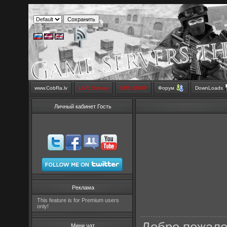
www.CobRa.lv
LIVE Stream
SMS SHOP
Форум
DownLoads
Личный кабинет Гость
Реклама
This feature is for Premium users
only!
Мини чат