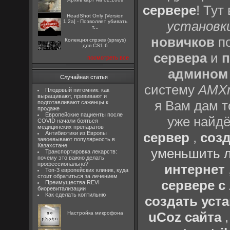
сервере
! Тут
HeadShot Only [Version
1.2a] - Позволяет убивать
установки
т...
новичков
по
Колекция спрэев (sprays)
для CS1.6
сервера
и
п
посмотреть все
админом
Случайная статья
систему
AMX
Плодовый питомник: как
выращивают, прививают и
я Вам дам т
подготавливают саженцы к
продаже
Европейские пациенты после
уже найдё
COVID начали бояться
медицинских препаратов
Антибиотики из Европы
сервер
,
созд
завоевывают популярность в
Казахстане
уменьшить л
Транспортировка лекарств:
почему это важно делать
профессионально?
интернет
Топ-3 европейских клиник, куда
стоит обратиться за лечением
сервере 
Преимущества REVI
биоревитализации
Как сделать коптильню
создать уста
uCoz сайта
Настройка микрофона