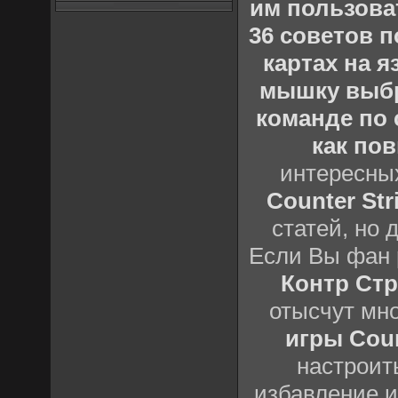
им пользова
36 советов по
картах на 
мышку выб
команде по c
как пов
интересны
Counter Stri
статей, но 
Если Вы фан 
Контр Стр
отысчут мн
игры Count
настроить
избавление и