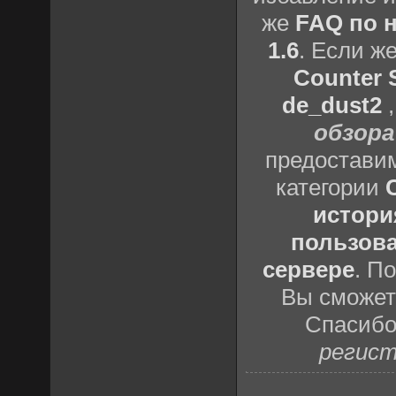
же
FAQ по н
1.6
. Если ж
Counter S
de_dust2
обзора
предоставим
категории
истори
пользова
сервере
. П
Вы сможете
Спасибо
регист