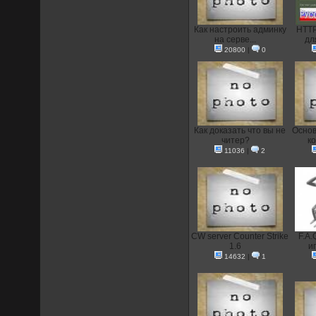
Как настроить админку
HTTP
на серве...
дл
20800
|
0
Как доказать что вы не
Основ
читер?
ко
11036
|
2
CW server Counter Strike
F.A.
1.6
иг
14632
|
1