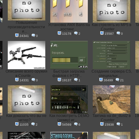
Повышение
Установка AMX Bans на
Как стрелять из MP5 в
Т
производительности
хостинг
Counter ...
и...
13178
|
2
15587
|
0
24341
|
0
а
Описание всего оружия
Быстрая загрузка
Создание сервера CS,
В
в Counte...
файлов с HTTP...
специальн...
14331
|
0
19137
|
1
36499
|
21
Как доказать что вы не
Как посмотреть DEMO
Тактика на de_dust2 в
19
e
читер?
(демку) иг...
Counter ...
11035
|
2
54569
|
6
15938
|
1