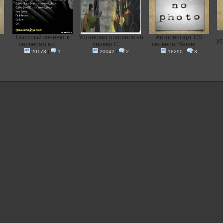
Быстрый коннект к
Установка плагинов на
Авторестарт CS
ус
серверам в к...
сервер C...
сервера! Server...
20178
|
1
20042
|
2
18290
|
3