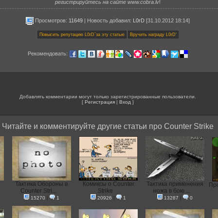
регистрируйтесь на сайте www.cobra.lv
!
Просмотров:
11649
|
Новость добавил
:
L0rD
[31.10.2012 18:14]
Рекомендовать:
Добавлять комментарии могут только зарегистрированные пользователи.
[
Регистрация
|
Вход
]
Читайте и комментируйте другие статьи про Counter Strike
Тактика Обороны в
Комиксы о Counter
Тактика применения
Про
Counter Stri...
Strike
ножа в бою ...
15270
|
1
20926
|
1
13287
|
0