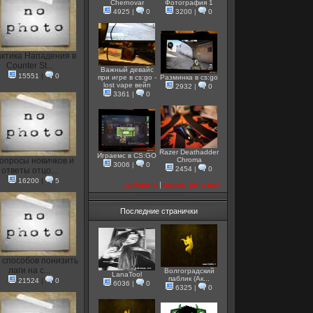
Chernovar
Фотография 1
4925
|
0
3200
|
0
актика Нападения в
Counter St...
Важный девайс
15551
|
0
при игре в cs:go -
Разминка в cs:go
lost vape вейп
2932
|
0
3361
|
0
Razer Deathadder
Играемс в CS:GO
опросы новичков и
Chroma
3006
|
0
2454
|
0
ответы отцо...
16200
|
5
добавить
|
посмотреть все
Последние странички
 способов понизить
лаги на с...
Волгоградский
LanaTool
паблик (Ак...
21524
|
0
6036
|
0
6325
|
0