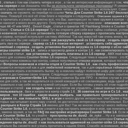
6
,
статья
о том
как спалить читера
в игре , а так же интересная информация о том,
чт
на сервере
и
как доказать
что Вы
не используете запрещённые программы
! Я уверен
те узнать много интересно как и о самих читах, так и о тех, кто их используют. Сами
ы
скачать
не сможете, но перейдя по ссылке
Читы Для Counter Strike 1.6 24/7 беспла
ланы. Пожалуй это всё об этом блоге и перейдём к следующему -
Описание оружия в Cou
 прочитать и узнать абсолютно всё, что Вас заинтересует по теме оружия в контре - с
он наносит и много всего другого. Популярные материалы в описании -
описание всег
учше AK-47 или M4A1
,
Desert Eagle
,
статья о гранатах HE Flashbang Smoke в Counter-St
блоге -
Статьи о CS 1.6 сервере
! Тут вы откроете для себя все тайны
создания, устан
я новичков
помогут вам
установить готовую сборку сервера
и
прописать настрои
м сервер, который использует систему
AMXmod
. Так как новостей там очень много, то
а остальное Вы уже найдёте сами -
как раскрутить свой cs 1.6 сервер
,
создать серв
ить лаги на сервере
,
сервер cs 1.6 в поиске интернет
,
установить себя админом н
ownload с сервера
,
создать установка быстрая загрузка cs 1.6 сервер с uCoz сай
гры counter strike 1.6
,
запись и просмотр демок в контре 1.6
,
как скомпилировать п
ра полная статья
,
как установить добавить плагины в cs 1.6 сервер
,
AMX mod ком
зного для хозяина
Counter-Strike 1.6 сервера
. Следующая тема в нашем блоге - это
Ю
екдоты стихи комиксы про контру, самые популярные
отмазки игроков
, которые постоя
ал
Вопросы новичков и ответы отцов в Counter Strike 1.6
,
как стать профессион
окажется интересной как и для
любителей новичков
, так и для
серьёзных геймеро
 начинали играть и вспомнить былое, ну а
новички
найдут
полезную инфу
для себя и м
время в достижении своих планов. Следующая категория нашего
блога
очень серьёзна
 игрокам в Counter+Strike 1.6
. Неважно новичок Вы или ПРО - в любом случае в эт
вое для себя, а так же поделиться со своей командой и её соклановцами, ведь одной и
правильно и как себя вести в нужной ситуации. Если Вы готовы узнать об этом подробн
мации и статей -
как создать клан
и как потом им управлять ,
самые важные моменты
м пользоваться
,
баги и хитрости в контр страйк 1.6
,
36 советов по игре в Cs 1.6
,
наз
ймеров
,
топ 10 ошибок
,
какую мышку выбрать
,
как правильно тренироваться в 
з демок cs
,
как повысить SKILL в игре
и много других интересных тем! Далее у На
оторых насчитывает всего пару статей, но достаточно интересных и поучительных. Ес
 распрыге в Контр Страйк 1.6
именно для Вас! Так же многие отысчут много любопы
ounter Strike 1.6
, в котором узнаете и как настроить микрофон в игре, как понизить п
 замена оружия, а так же
FAQ по настройке игры/сервера Counter Strike 1.6
. Если 
 Counter Strike 1.6
, то узнайте -
прострелы на de_dust2
,
de_nuke
... Ну и в завер
.cobra.lv
Мы предоставим для Вас несколько линков в последней категории
Статьи пр
ождения карты de_dsut2
и
как пользоваться админкой на counter-strike 1.6 серве
детально Вы сможете всё узнать прочитать в нашем блоге. Спасибо за внимание, оста