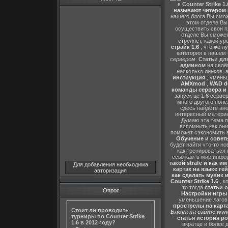
в
Counter Strike 1.
называют читером 
нашего блога Вы сможе
этом отделе В
осуществить свои п
отделе Вы сможете
стреляет, какой ур
страйк 1.6
,
что же л
категория в нашем 
сервером
.
Статьи дл
админом
на своё
несколько линков, 
инструкция
,
уменьш
AMXmod
,
WAD d
команды сервера и и
запуск цс 1.6 серве
много другого поле
сдесь найдёте ан
интересный матери
Думаю эта тема п
вспомнить как они
поможет сэкономить 
Обучение и советы
будет найти что-то но
как тренироваться 
ссылкам в мир инфор
такой strafe и как и
Для добавления необходима
картах на языке ге
авторизация
как сделать мувик и
Counter Strike 1.6
, к
то тогда
статьи о
Опрос
Настройки игры C
уменьшение лагов,
прострелы на картах
Стоит ли проводить
Блога на сайте www
турниры по Counter Strike
-
статья история р
1.6 в 2012 году?
вкратце и более 