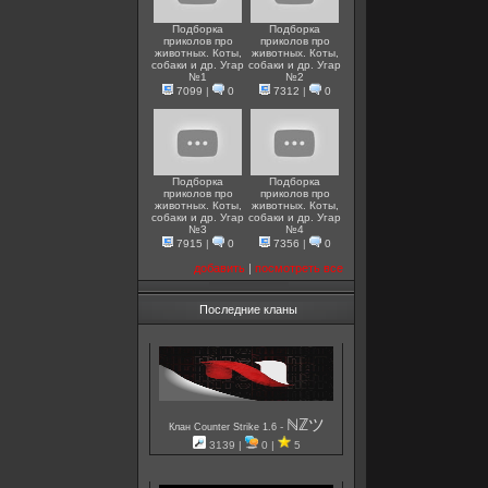
Подборка
Подборка
приколов про
приколов про
животных. Коты,
животных. Коты,
собаки и др. Угар
собаки и др. Угар
№1
№2
7099
|
0
7312
|
0
Подборка
Подборка
приколов про
приколов про
животных. Коты,
животных. Коты,
собаки и др. Угар
собаки и др. Угар
№3
№4
7915
|
0
7356
|
0
добавить
|
посмотреть все
Последние кланы
ℕℤツ
-
Клан Counter Strike 1.6
3139 |
0 |
5