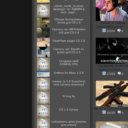
admin_name_ru.amxx
[выводит тег АДМИН в
чате, рядо...
Сборка беспалевных
читов для CS-1.6
Уроки от Эдика
[Moscow5] на de...
Скачать чит MPH Aimbot
11374
|
0
v18 для CS-1.6
FlashFlare plugin CS 1.6
Скачать чит Stealth v1
public для CS-1.6
Создаем свой
CONFIG.CFG
Название точек н
картах Count...
Antiban for Myac 1.5.8
17293
|
0
сервер cs 1.6 Superhero
mod скачать download
% bug fix
AK-47 в Counter Strik
CS 1.6 Cd-key
18235
|
0
unbanmenu.amxx [плагин
для unban]