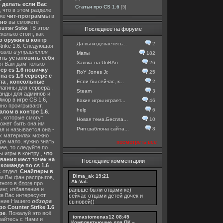
о делать если Вас
Статьи про CS 1.6
[5]
, что в этом разделе
 же
чит-программы
в
тно
вы сможете
! В этом
nter Strike
Последнее на форуме
колько стоит, как
о оружия в контр
Да вы издеваетесь...
2
rike 1.6
. Следующая
овки и управления
Мапы
182
ть установить себя
Заявка на UnBAn
26
 я Вам дам только
ер cs 1.6 новичку
RoY Jones Jr.
25
а cs 1.6 сервере с
Если бы сейчас, к...
2
та
,
консольные
лагины для сервера
,
Steam
3
анды для админов
и
мор в игре CS 1.6
,
Какие игры играет...
46
нно проигрывают,
help
6
алом в контре 1.6
.
в
, которые смогут
Новая тема.Беспла...
10
ожет быть она им
Рип шаблона сайта...
8
я и называется она -
их материлах можно
гре мало, нужно знать
посмотреть все
ее, то следуйте по
 игры в контру
,
что
вания мест точек на
Последние комментарии
команде по cs 1.6
,
с отдел
Снайперы в
Dima_ak
19:21
ли Вы фан распрыгов,
Ak-VaL
тного в
блоге
про
инг, избавление и
раньше были отцами кс)
же Вас интересуют
сейчас отцами детей дочек и
шение Нашего
обзора
сыновей))
о Counter Strike 1.6
ре
. Пожалуй это всё
tomastomenas12
08:45
вайтесь с Нами и
Комплектующие для ПК –