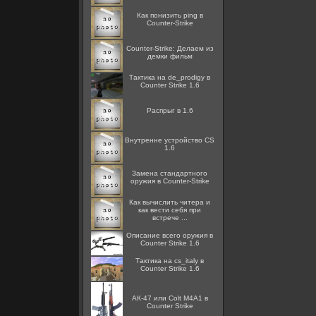
Как понизить ping в
Counter-Strike
Counter-Strike: Делаем из
демки фильм
Тактика на de_prodigy в
Counter Strike 1.6
Распрыг в 1.6
Внутренне устройство CS
1.6
Замена стандартного
оружия в Counter-Strike
Как вычислить читера и
как вести себя при
встрече ...
Описание всего оружия в
Counter Strike 1.6
Тактика на cs_italy в
Counter Strike 1.6
АК-47 или Colt M4A1 в
Counter Strike