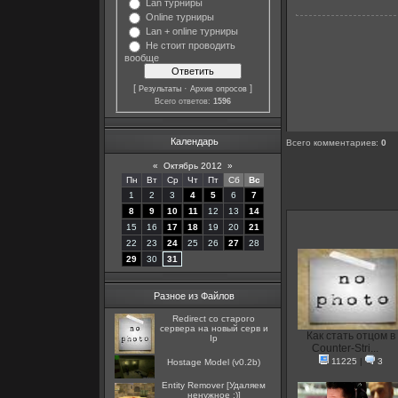
Lan турниры
Online турниры
Lan + online турниры
Не стоит проводить
вообще
[
·
]
Результаты
Архив опросов
Всего ответов:
1596
Календарь
Всего комментариев
:
0
«
Октябрь 2012
»
Пн
Вт
Ср
Чт
Пт
Сб
Вс
1
2
3
4
5
6
7
8
9
10
11
12
13
14
15
16
17
18
19
20
21
22
23
24
25
26
27
28
29
30
31
Разное из Файлов
Redirect со старого
сервера на новый серв и
Как стать отцом в
Ip
Counter-Stri...
11225
|
3
Hostage Model (v0.2b)
Entity Remover [Удаляем
ненужное :)]