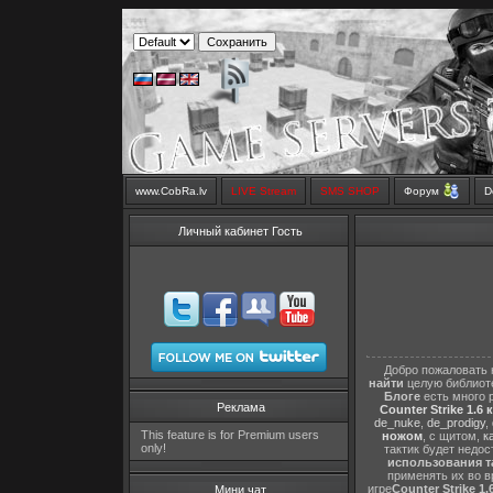
www.CobRa.lv
LIVE Stream
SMS SHOP
Форум
D
Личный кабинет Гость
Добро пожаловать 
найти
целую библиот
Блоге
есть много 
Реклама
Counter Strike 1.6 
de_nuke
,
de_prodigy
,
This feature is for Premium users
ножом
, с щитом,
к
only!
тактик будет недо
использования т
применять их во в
игре
Counter Strike 1.
Мини чат