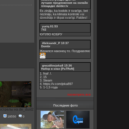
лучшие предложения на онлайн
площадке dalder.lv
Es zināju, ka kodols ir svarīgs, bet
nezināju, ka
klimata kontrole
vai
dzesētājs ir tikpat svarīgi. Paldies!
yuriq
01:53
742
КУПЛЮ КОБРУ
Aleksandr_P
10:37
Dombr
Женился наконец-то. Поздравляю
gnezdilovjeka8
15:36
Набор в клан [PaTRoN]
1. fnaf .!.
2. 15
3. Steam
4. https://v.com/jeka897
5. 1-1,5 годa
посмотреть все
Последние фото
стрелы на de_dust2
18550
|
0