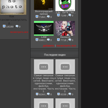
Волгоградский
.:Life:. Do^It_| ko...
паблик
7199
|
0
Как
7184
|
0
тановить\запустить
д...
14189
|
0
посмотреть все
LAM
DeekeyS
6981
|
0
7718
|
0
добавить
|
посмотреть все
Последние видео
Самые смешные
Самые смешные
и тупые люди соц.
и тупые люди соц.
сетей. Вконтакте,
сетей. Вконтакте,
одноклассники,
одноклассники,
фейсбук,
фейсбук,
инстаграм. Часть
инстаграм. Часть
1.
2.
9244
|
0
8339
|
0