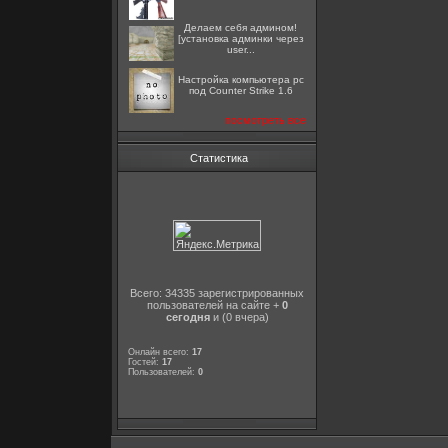
Делаем себя админом!
[установка админки через
user...
Настройка компьютера pc
под Counter Strike 1.6
посмотреть все
Статистика
Всего: 34335 зарегистрированных
пользователей на сайте +
0
сегодня
и (0 вчера)
Онлайн всего:
17
Гостей:
17
Пользователей:
0