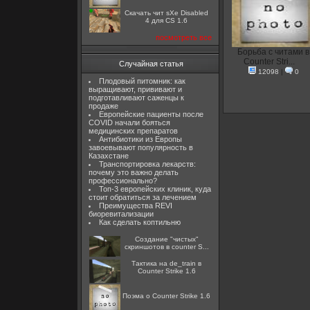
Скачать чит sXe Disabled
4 для CS 1.6
посмотреть все
Борьба с читами в
Counter Stri...
Случайная статья
12098
|
0
Плодовый питомник: как
выращивают, прививают и
подготавливают саженцы к
продаже
Европейские пациенты после
COVID начали бояться
медицинских препаратов
Антибиотики из Европы
завоевывают популярность в
Казахстане
Транспортировка лекарств:
почему это важно делать
профессионально?
Топ-3 европейских клиник, куда
стоит обратиться за лечением
Преимущества REVI
биоревитализации
Как сделать коптильню
Создание "чистых"
скриншотов в counter S...
Тактика на de_train в
Counter Strike 1.6
Поэма о Counter Strike 1.6