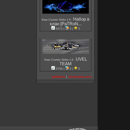
Набор в
-
Клан Counter Strike 1.6
клан [PaTRoN...
3471 |
3 |
5
UVEL
-
Клан Counter Strike 1.6
TEAM
3760 |
0 |
5
добавить
|
посмотреть все