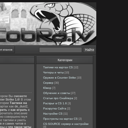
оп кланов
Категории
Тактики на картах CS
[12]
Читеры и читы
[10]
Оружие в Counter Strike
[10]
Сервер
[30]
Юмор
[7]
Обучение и советы
[27]
отором Вы
сможете
Статьи про Снайпера
[2]
er Strike 1.6
! В этом
тегории
Тактики на
Распрыг в CS 1.6
[3]
картах как
de_dust2
,
Раскрутка Сайта
[2]
ерить
и
как играть с
прочитать описание
Настройки CS
[11]
нно совершенствуя
Прострелы на картах CS
[2]
е тактики и уметь
в и самих читов
в
CS:SOURCE сервер и настройки
еры
и
что такое читы
[4]