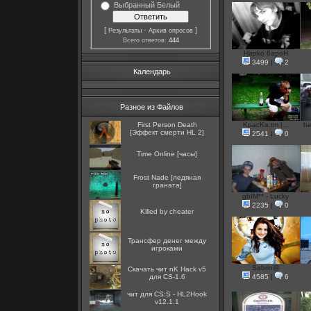
Выбранный Белый
[
·
]
Результаты
Архив опросов
Всего ответов:
444
Hapko 6apoH
3499
|
2
Календарь
Разное из Файлов
First Person Death
KpacKa.tm |...
he
[Эффект смерти HL 2]
2541
|
0
Time Online [часы]
Frost Nade [ледяная
граната]
gbIM** - Lucky
2235
|
0
Killed by cheater
Трансфер денег между
игроками
Sabrin@
Скачать чит nK Hack v5
для CS-1.6
4585
|
6
чит для CS:S - HL2Hook
v12.1.1