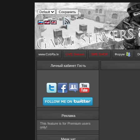
www.CobRa.lv
LIVE Stream
SMS SHOP
Форум
D
Личный кабинет Гость
Реклама
This feature is for Premium users
only!
Мини чат