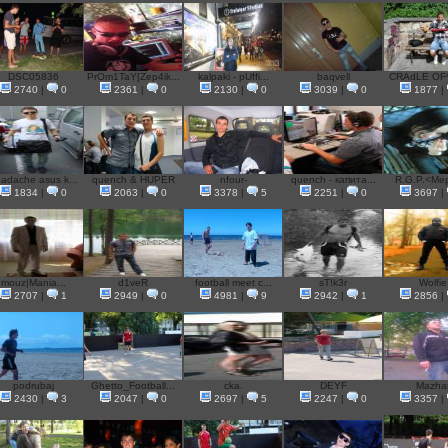
DSC05836
PrOm1TaY[Zep4ik...
kalpaki - pUffi...
baqvell
CRAdLE OF^^ 
2740
|
0
2361
|
0
2130
|
0
3039
|
0
1877
|
adache asus k...
quench & HUPER
nfour-
quench - капита...
R.G.P.<Mep
1834
|
0
2063
|
0
3378
|
5
2251
|
0
3697
|
mouz|Mania...
d1veR
football meet c...
sT!k3r
Wolfie
2707
|
1
2949
|
0
4981
|
9
2942
|
1
2856
|
podrubaj
Ghetto_Football...
cka.
DEYF
Mazha
2430
|
3
2047
|
0
2697
|
5
2247
|
0
3357
|