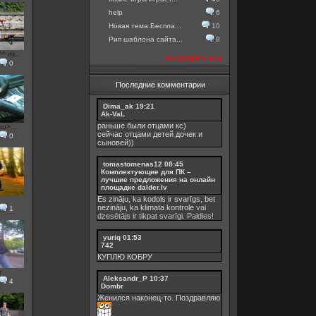
help
6
Новая тема.Беспла...
10
Рип шаблона сайта...
8
dii...
посмотреть все
0
Последние комментарии
Dima_ak
19:21
Ak-VaL
раньше были отцами кс)
u>...
сейчас отцами детей дочек и
0
сыновей))
tomastomenas12
08:45
Комплектующие для ПК –
лучшие предложения на онлайн
площадке dalder.lv
Es zināju, ka kodols ir svarīgs, bet
nezināju, ka
klimata kontrole
vai
1
dzesētājs ir tikpat svarīgi. Paldies!
yuriq
01:53
742
КУПЛЮ КОБРУ
r
Aleksandr_P
10:37
4
Dombr
Женился наконец-то. Поздравляю