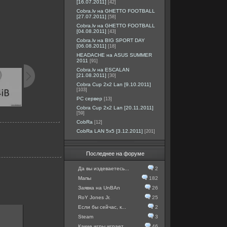
[16.07.2011]
[42]
Cobra.lv на GHETTO FOOTBALL
[27.07.2011]
[58]
Cobra.lv на GHETTO FOOTBALL
[04.08.2011]
[43]
Cobra.lv на BIG SPORT DAY
[06.08.2011]
[18]
HEADACHE на ASUS SUMMER
2011
[91]
Cobra.lv на ESCALAN
[21.08.2011]
[30]
Cobra Cup 2x2 Lan [9.10.2011]
[103]
PC сервер
[13]
Cobra Cup 2x2 Lan [20.11.2011]
[59]
CobRa
[12]
CobRa LAN 5x5 [3.12.2011]
[201]
Последнее на форуме
Да вы издеваетесь...
2
Мапы
182
Заявка на UnBAn
26
RoY Jones Jr.
25
Если бы сейчас, к...
2
Steam
3
Какие игры играет...
46