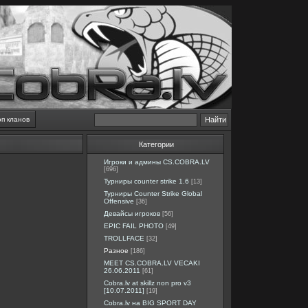
оп кланов
Категории
Игроки и админы CS.COBRA.LV
[696]
Турниры counter strike 1.6
[13]
Турниры Counter Strike Global
Offensive
[36]
Девайсы игроков
[56]
EPIC FAIL PHOTO
[49]
TROLLFACE
[32]
Разное
[186]
MEET CS.COBRA.LV VECAKI
26.06.2011
[61]
Cobra.lv at skillz non pro v3
[10.07.2011]
[19]
Cobra.lv на BIG SPORT DAY