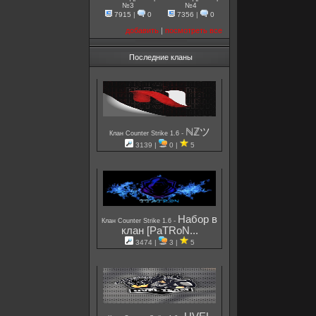
№3
№4
7915
|
0
7356
|
0
добавить
|
посмотреть все
Последние кланы
ℕℤツ
-
Клан Counter Strike 1.6
3139 |
0 |
5
Набор в
-
Клан Counter Strike 1.6
клан [PaTRoN...
3474 |
3 |
5