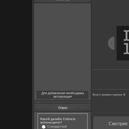
Для добавления необходима
Всего комментариев
:
0
авторизация
Опрос
Какой дизайн Cobra.lv
используете?
Смотрие 
Стандартный