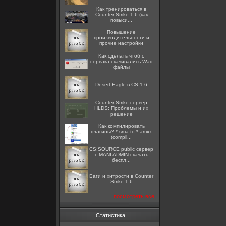
Как тренироваться в
Counter Strike 1.6 (как
повыси...
Повышение
производительности и
прочие настройки
Как сделать чтоб с
сервака скачивались Wad
файлы
Desert Eagle в CS 1.6
Counter Strike сервер
HLDS: Проблемы и их
решение
Как компилировать
плагины? *.sma to *.amxx
(compil...
CS:SOURCE public сервер
с MANI ADMIN скачать
беспл...
Баги и хитрости в Counter
Strike 1.6
посмотреть все
Статистика