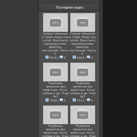
Последние видео
Самые смешные
Самые смешные
и тупые люди соц.
и тупые люди соц.
сетей. Вконтакте,
сетей. Вконтакте,
одноклассники,
одноклассники,
фейсбук,
фейсбук,
инстаграм. Часть
инстаграм. Часть
1.
2.
9249
|
0
8344
|
0
Подборка
Подборка
приколов про
приколов про
животных. Коты,
животных. Коты,
собаки и др. Угар
собаки и др. Угар
№1
№2
7099
|
0
7312
|
0
Подборка
Подборка
приколов про
приколов про
животных. Коты,
животных. Коты,
собаки и др. Угар
собаки и др. Угар