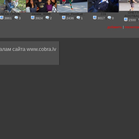
GHETT
ЛЁХА СРАНЬ
Dim4ik_9999
Ghetto_Football...
228
FOOTBALL
3861
|
3
3924
|
2
2436
|
1
3017
|
0
1500
|
добавить
|
посмотр
алам сайта www.cobra.lv