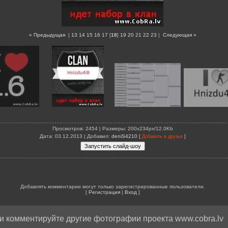
« Предыдущая
|
13
14
15
16
17
[
18
]
19
20
21
22
23
|
Следующая »
Просмотров
: 2454 |
Размеры
: 200x234px/12.0Kb
Дата
: 03.12.2013 |
Добавил
:
deniS4210
[
]
Добавить в друзья
Добавлять комментарии могут только зарегистрированные пользователи.
[
Регистрация
|
Вход
]
и комментируйте другие фотографии проекта www.cobra.lv