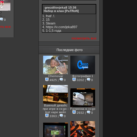
gnezdilovjeka8
15:36
Набор в клан [PaTRoN]
O
1. fnaf .!.
...
2. 15
0
3. Steam
еть все
4. https://v.com/jeka897
5. 1-1,5 годa
посмотреть все
Последние фото
Chernovar
Фотография 1
4925
|
0
3202
|
0
Важный девайс
при игре в cs:go -
Разминка в cs:go
lost vape вейп
2932
|
0
3363
|
0