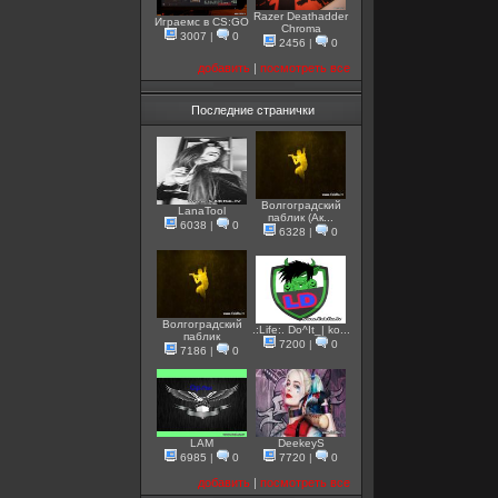
Razer Deathadder
Играемс в CS:GO
Chroma
3007
|
0
2456
|
0
добавить
|
посмотреть все
Последние странички
Волгоградский
LanaTool
паблик (Ак...
6038
|
0
6328
|
0
Волгоградский
.:Life:. Do^It_| ko...
паблик
7200
|
0
7186
|
0
LAM
DeekeyS
6985
|
0
7720
|
0
добавить
|
посмотреть все