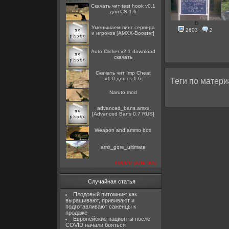
Скачать чит test hook v0.1
для CS-1.6
:D
Уменьшаем пинг сервера
2603
|
2
и игроков [AMXX-Booster]
Auto Clicker v2.1 download
скачать
Скачать чит Imp Cheat
v1.0 для cs-1.6
Теги по матери
Naruto mod
advanced_bans.amxx
[Advanced Bans 0.7 RUS]
Weapon and ammo box
amx_gore_ultimate
посмотреть все
Случайная статья
Плодовый питомник: как
выращивают, прививают и
подготавливают саженцы к
продаже
Европейские пациенты после
COVID начали бояться