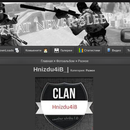
ownLoads
Комьюнити
Галереи
Статистики
Видео
Т
Главная
»
Фотоальбом
»
Разное
Hnizdu4iB_|
Категория:
Разное