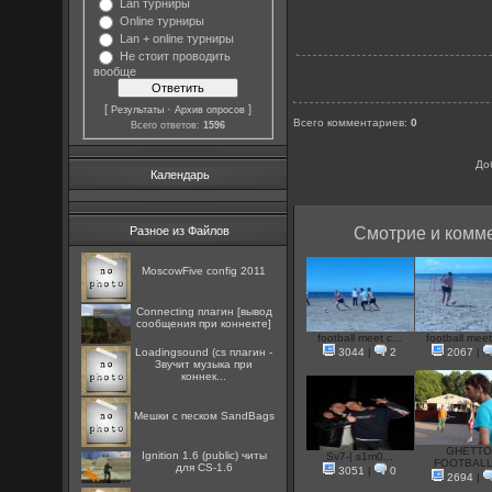
Lan турниры
Online турниры
Lan + online турниры
Не стоит проводить
вообще
[
·
]
Результаты
Архив опросов
Всего комментариев
:
0
Всего ответов:
1596
До
Календарь
Разное из Файлов
Смотрие и комме
MoscowFive config 2011
Connecting плагин [вывод
сообщения при коннекте]
football meet c...
football meet
Loadingsound (cs плагин -
3044
|
2
2067
|
Звучит музыка при
коннек...
Мешки с песком SandBags
GHETTO
Ignition 1.6 (public) читы
Sv7-| s1m0...
FOOTBALL.
для CS-1.6
3051
|
0
2694
|