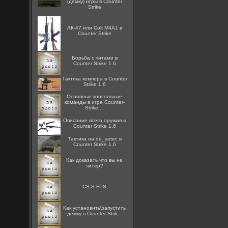
(демку) игры в Counter
Strike
АК-47 или Colt M4A1 в
Counter Strike
Борьба с читами в
Counter Strike 1.6
Тактика кемпера в Counter
Strike 1.6
Основные консольные
команды в игре Counter-
Strike:...
Описание всего оружия в
Counter Strike 1.6
Тактика на de_aztec в
Counter Strike 1.6
Как доказать что вы не
читер?
CS:S FPS
Как установить\запустить
демку в Counter-Strik...