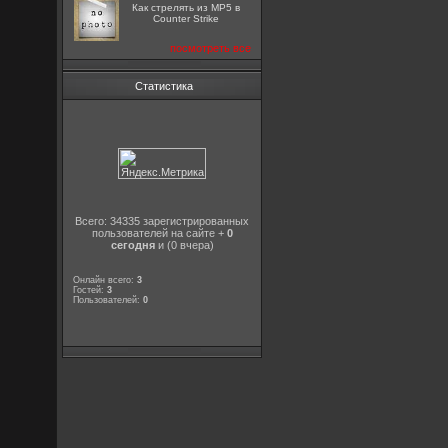
Как стрелять из MP5 в
Counter Strike
посмотреть все
Статистика
Всего: 34335 зарегистрированных
пользователей на сайте +
0
сегодня
и (0 вчера)
Онлайн всего:
3
Гостей:
3
Пользователей:
0