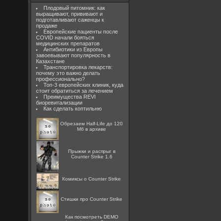
Плодовый питомник: как
выращивают, прививают и
подготавливают саженцы к
продаже
Европейские пациенты после
COVID начали бояться
медицинских препаратов
Антибиотики из Европы
завоевывают популярность в
Казахстане
Транспортировка лекарств:
почему это важно делать
профессионально?
Топ-3 европейских клиник, куда
стоит обратиться за лечением
Преимущества REVI
биоревитализации
Как сделать коптильню
Обрезаем Half-Life до 120
Мб в архиве
Прыжки и распрыг в
Counter Strike 1.6
Комиксы о Counter Strike
Стишки про Counter Strike
Как посмотреть DEMO