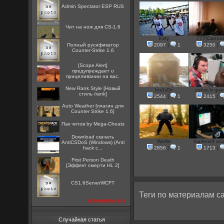
Admin Spectator ESP RUS
Чит на нож для CS-1.6
Kitty
777|Cannab
Полный русификатор
2097
|
1
3250
|
Counter-Strike 1.6
[Scope Alert]
предупреждает о
прицеливании на вас.
New Rank Style [Новый
Ins1d3r
cobra.lv qu
стиль /rank]
2544
|
1
2415
|
Auto Weather [плагин для
Counter Strike 1.6]
Пак читов by Mega-Cheats
Download скачать
Wolfie
markeloff asu
AntiCSDoS (Windows) (Anti
hack c...
2856
|
1
1713
|
First Person Death
[Эффект смерти HL 2]
CS1.6ServerWCFT
Теги по материалам са
посмотреть все
Случайная статья