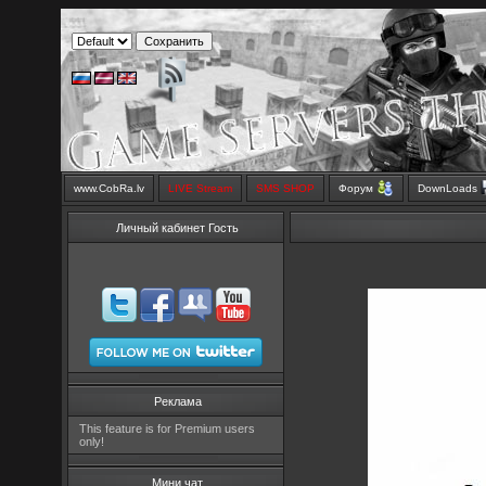
www.CobRa.lv
LIVE Stream
SMS SHOP
Форум
DownLoads
Личный кабинет Гость
Реклама
This feature is for Premium users
only!
Мини чат