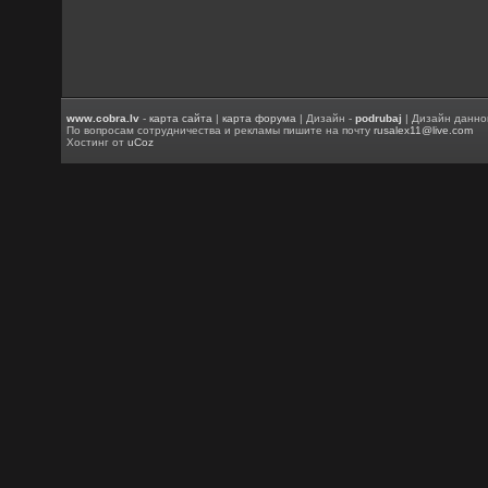
www.cobra.lv
-
карта сайта
|
карта форума
| Дизайн -
podrubaj
| Дизайн данно
По вопросам сотрудничества и рекламы пишите на почту
rusalex11@live.com
Хостинг от
uCoz