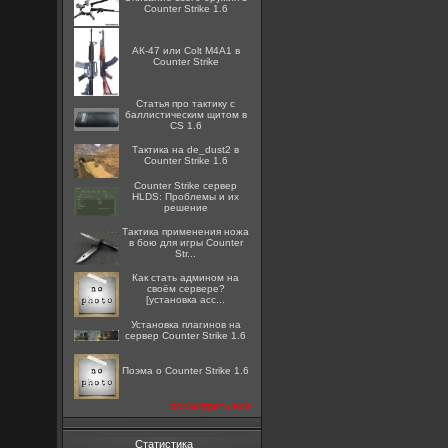
Counter Strike 1.6
АК-47 или Colt M4A1 в
Counter Strike
Статья про тактику с
баллистическим щитом в
CS 1.6
Тактика на de_dust2 в
Counter Strike 1.6
Counter Strike сервер
HLDS: Проблемы и их
решение
Тактика применения ножа
в бою для игры Counter
Str...
Как стать админом на
своём сервере?
[установка acc...
Установка плагинов на
сервер Counter Strike 1.6
Поэма о Counter Strike 1.6
посмотреть все
Статистика