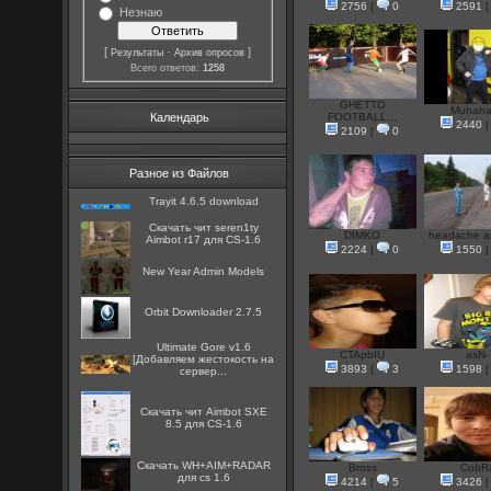
2756
|
0
2591
Незнаю
[
·
]
Результаты
Архив опросов
Всего ответов:
1258
GHETTO
Muhah
Календарь
FOOTBALL...
2440
2109
|
0
Разное из Файлов
Trayit 4.6.5 download
Скачать чит seren1ty
DIMKO
headache as
Aimbot r17 для CS-1.6
2224
|
0
1550
New Year Admin Models
Orbit Downloader 2.7.5
Ultimate Gore v1.6
CTApbIU
asN-
[Добавляем жестокость на
3893
|
3
1598
сервер...
Скачать чит Aimbot SXE
8.5 для CS-1.6
Скачать WH+AIM+RADAR
Bross
CobR
для cs 1.6
4214
|
5
3426