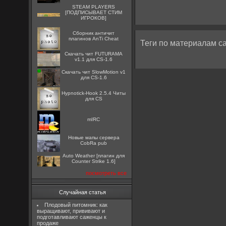
STEAM PLAYERS
[ПОДПИСЫВАЕТ СТИМ
ИГРОКОВ]
Сборник античит
плагинов AnTi Cheat
Теги по материалам са
Скачать чит FUTURAMA
v1.1 для CS-1.6
Скачать чит SlowMotion v1
для CS-1.6
Hypnotick-Hook 2.5.4 Читы
для CS
mIRC
Новые мапы сервера
CobRa pub
Auto Weather [плагин для
Counter Strike 1.6]
посмотреть все
Случайная статья
Плодовый питомник: как
выращивают, прививают и
подготавливают саженцы к
продаже