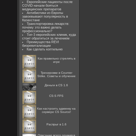
Европейские пациенты после
COVID начали бояться
медицинских препаратов
Антибиотики из Европы
завоевывают популярность в
Казахстане
Транспортировка лекарств:
почему это важно делать
профессионально?
Топ-3 европейских клиник, куда
стоит обратиться за лечением
Преимущества REVI
биоревитализации
Как сделать коптильню
Как правильно стрелять в
игре
Тренировки в Counter
Strike. Советы и обучение
Деньги в CS 1.6
CS:S FPS
Как настроить админку на
сервере CS Source!
Распрыг в 1.6
Описание всего оружия в