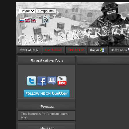
www.CobRa.lv
LIVE Stream
SMS SHOP
Форум
DownLoads
Личный кабинет Гость
Реклама
This feature is for Premium users
only!
Мини чат