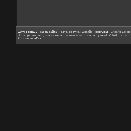
www.cobra.lv
-
карта сайта
|
карта форума
| Дизайн -
podrubaj
| Дизайн данно
По вопросам сотрудничества и рекламы пишите на почту
rusalex11@live.com
Хостинг от
uCoz