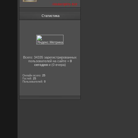
посмотреть все
Статистика
Всего: 34335 зарегистрированных
пользователей на сайте +
0
сегодня
и (0 вчера)
Онлайн всего:
25
Гостей:
25
Пользователей:
0