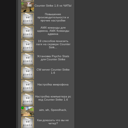
Counter Strike 1.6 vs ЧИТЫ
Повышение
производительности и
прочие настройки
AMX команды для
админа, AMX Команды
админа
19 способов понизить
лаги на сервере Counter
Strik...
Установка Psycho Stats
для Counter Strike
CW server Counter Strike
1.6
Настройка микрофона
Настройка компьютера pc
под Counter Strike 1.6
aim, wh, Speedhack,
Как доказать что вы не
читер?