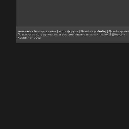
www.cobra.lv
-
карта сайта
|
карта форума
| Дизайн -
podrubaj
| Дизайн данно
По вопросам сотрудничества и рекламы пишите на почту
rusalex11@live.com
Хостинг от
uCoz