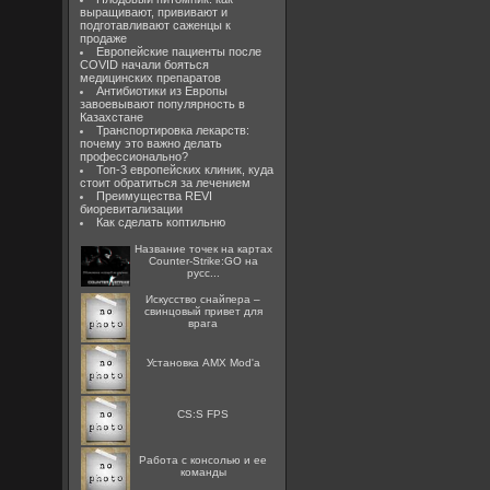
выращивают, прививают и
подготавливают саженцы к
продаже
Европейские пациенты после
COVID начали бояться
медицинских препаратов
Антибиотики из Европы
завоевывают популярность в
Казахстане
Транспортировка лекарств:
почему это важно делать
профессионально?
Топ-3 европейских клиник, куда
стоит обратиться за лечением
Преимущества REVI
биоревитализации
Как сделать коптильню
Название точек на картах
Counter-Strike:GO на
русс...
Искусство снайпера –
свинцовый привет для
врага
Установка AMX Mod'a
CS:S FPS
Работа с консолью и ее
команды