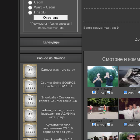
Csdm
War3 + Csdm
Hns xD
[
·
]
Результаты
Архив опросов
Всего комментариев
:
0
Всего ответов:
936
До
Календарь
Разное из Файлов
Смотрие и комм
Camper was here spray
Counter Strike SOURCE
Spectator ESP 1.01
nIqU!t1N4eg
cka.
2274
|
0
2953
|
Snowballs - Снежки на
сервер Counter Strike 1.6
admin_name_ru.amxx
[выводит тег АДМИН в
чате, рядо...
Ghetto Football...
olovo
Аутоматическое
1835
|
0
4696
|
выключение CS 1.6
сервера через уст...
Anti Speedhack 2.2