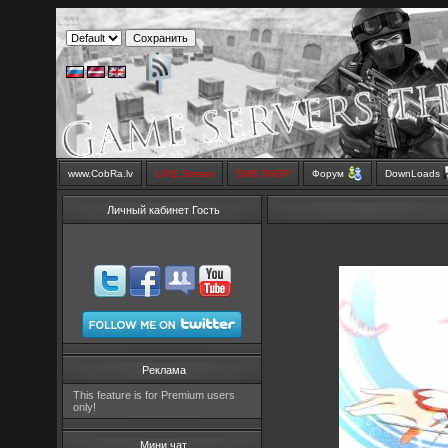
www.CobRa.lv
LIVE Stream
SMS SHOP
Форум
DownLoads
Личный кабинет Гость
Реклама
This feature is for Premium users
only!
Мини чат