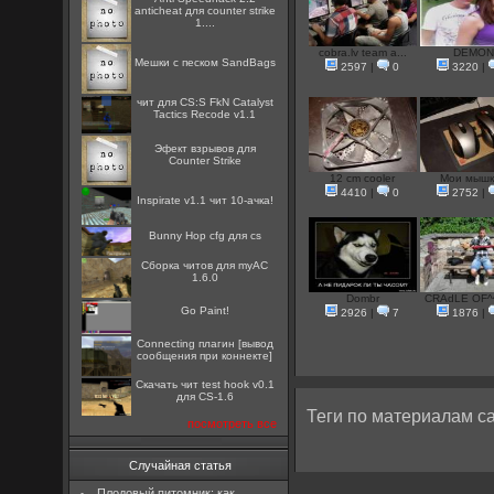
anticheat для counter strike
1....
cobra.lv team a...
DEMO
Мешки с песком SandBags
2597
|
0
3220
|
чит для CS:S FkN Catalyst
Tactics Recode v1.1
Эфект взрывов для
Counter Strike
12 cm cooler
Мои мышк
4410
|
0
2752
|
Inspirate v1.1 чит 10-ачка!
Bunny Hop cfg для cs
Сборка читов для myAC
1.6.0
Dombr
CRAdLE OF^^ 
Go Paint!
2926
|
7
1876
|
Connecting плагин [вывод
сообщения при коннекте]
Скачать чит test hook v0.1
для CS-1.6
Теги по материалам са
посмотреть все
Случайная статья
Плодовый питомник: как