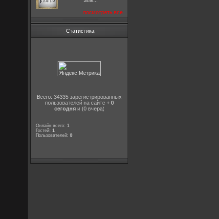
Strik...
посмотреть все
Статистика
Всего: 34335 зарегистрированных
пользователей на сайте +
0
сегодня
и (0 вчера)
Онлайн всего:
1
Гостей:
1
Пользователей:
0