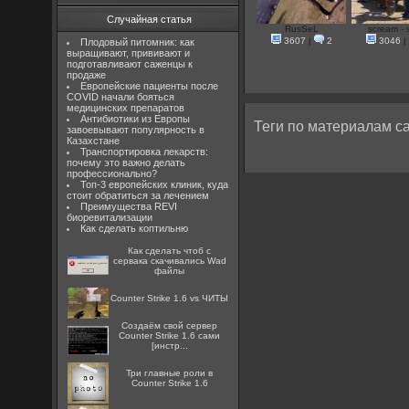
Случайная статья
RusSeL
scream - s
3607
|
2
3046
|
Плодовый питомник: как
выращивают, прививают и
подготавливают саженцы к
продаже
Европейские пациенты после
COVID начали бояться
медицинских препаратов
Антибиотики из Европы
Теги по материалам са
завоевывают популярность в
Казахстане
Транспортировка лекарств:
почему это важно делать
профессионально?
Топ-3 европейских клиник, куда
стоит обратиться за лечением
Преимущества REVI
биоревитализации
Как сделать коптильню
Как сделать чтоб с
сервака скачивались Wad
файлы
Counter Strike 1.6 vs ЧИТЫ
Создаём свой сервер
Counter Strike 1.6 сами
[инстр...
Три главные роли в
Counter Strike 1.6