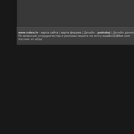
www.cobra.lv
-
карта сайта
|
карта форума
| Дизайн -
podrubaj
| Дизайн данно
По вопросам сотрудничества и рекламы пишите на почту
rusalex11@live.com
Хостинг от
uCoz