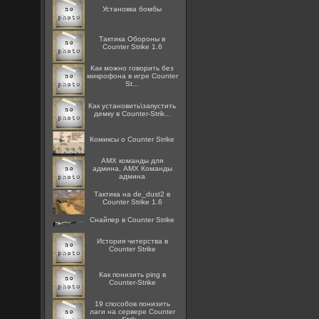
Установка бомбы
Тактика Обороны в
Counter Strike 1.6
Как можно говорить без
микрофона в игре Counter
St...
Как установить\запустить
демку в Counter-Strik...
Комиксы о Counter Strike
AMX команды для
админа, AMX Команды
админа
Тактика на de_dust2 в
Counter Strike 1.6
Снайпер в Counter Strike
История читерства в
Counter Strike
Как понизить ping в
Counter-Strike
19 способов понизить
лаги на сервере Counter