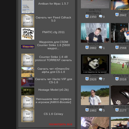
Antiban for Myac 1.5.7
GHETTO
KuZy
FOOTBALL...
2842
|
2350
|
0
Скачать чит Fixed Cdhack
5.0
FNATIC.cfg 2011
Waypoints для CSDM
MARCHEL
macedo
Counter Strike 1.6 [5600
2882
|
1
2568
|
waypoi...
Counter Strike 1.6 48
protocol TORRENT скачать
Скачать чит n0manc0rz
alpha для CS-1.6
Dombr
Cobra.lv vs 
Скачать чит Hackz VIP для
2926
|
7
2016
|
CS-1.6
Hostage Model (v0.2b)
Уменьшаем пинг сервера
и игроков [AMXX-Booster]
ayala the red
podrubaj de
1982
|
5
2177
|
CS 1.6 Cd-key
посмотреть все