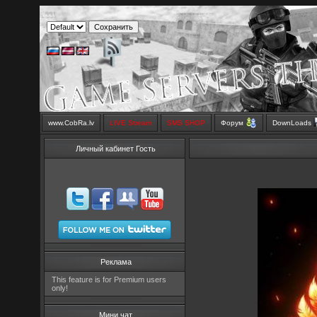
www.CobRa.lv
LIVE Stream
SMS SHOP
Форум
DownLoads
Личный кабинет Гость
Реклама
This feature is for Premium users
only!
Мини чат