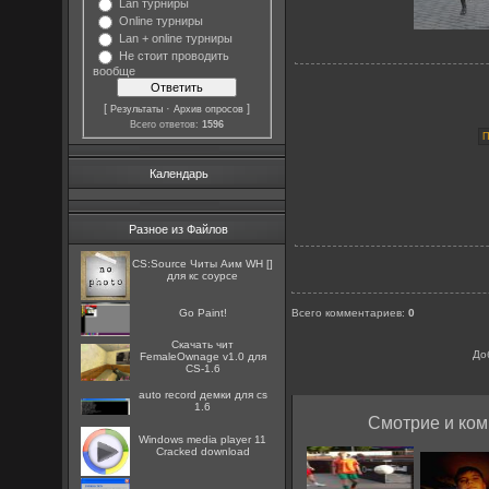
Lan турниры
Online турниры
Lan + online турниры
Не стоит проводить
вообще
[
·
]
Результаты
Архив опросов
Всего ответов:
1596
Календарь
Разное из Файлов
CS:Source Читы Аим WH []
для кс соурсе
Go Paint!
Всего комментариев
:
0
Скачать чит
До
FemaleOwnage v1.0 для
CS-1.6
auto record демки для cs
1.6
Смотрие и ком
Windows media player 11
Cracked download