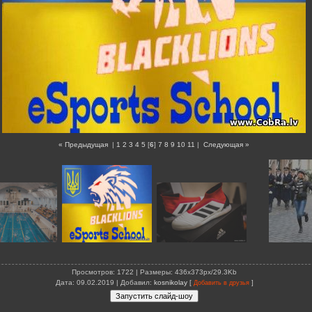
« Предыдущая
|
1
2
3
4
5
[
6
]
7
8
9
10
11
|
Следующая »
Просмотров
: 1722 |
Размеры
: 436x373px/29.3Kb
Дата
: 09.02.2019 |
Добавил
:
kosnikolay
[
]
Добавить в друзья