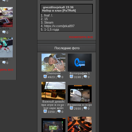
|
0
gnezdilovjeka8
15:36
Набор в клан [PaTRoN]
1. fnaf .!.
2. 15
3. Steam
4. https://v.com/jeka897
ep4ik...
5. 1-1,5 годa
|
0
посмотреть все
Последние фото
tball...
|
0
реть все
Chernovar
Фотография 1
4923
|
0
3198
|
0
Важный девайс
при игре в cs:go -
Разминка в cs:go
lost vape вейп
2930
|
0
3359
|
0