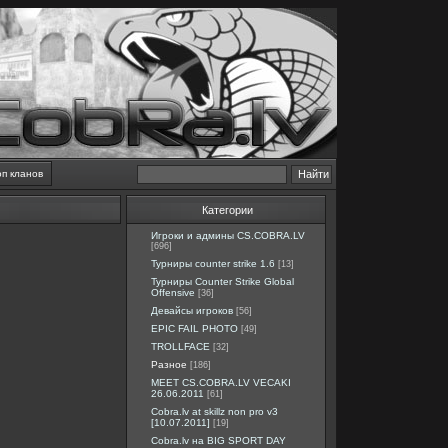
оп кланов
Категории
Игроки и админы CS.COBRA.LV
[696]
Турниры counter strike 1.6
[13]
Турниры Counter Strike Global
Offensive
[36]
Девайсы игроков
[56]
EPIC FAIL PHOTO
[49]
TROLLFACE
[32]
Разное
[186]
MEET CS.COBRA.LV VECAKI
26.06.2011
[61]
Cobra.lv at skillz non pro v3
[10.07.2011]
[19]
Cobra.lv на BIG SPORT DAY