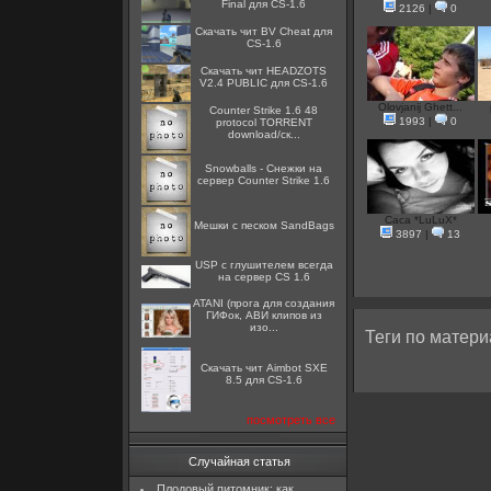
Final для CS-1.6
2126
|
0
Скачать чит BV Cheat для
CS-1.6
Скачать чит HEADZOTS
V2.4 PUBLIC для CS-1.6
Olovjanij Ghett...
Counter Strike 1.6 48
1993
|
0
protocol TORRENT
download/ск...
Snowballs - Снежки на
сервер Counter Strike 1.6
Caca *LuLuX*
Мешки с песком SandBags
3897
|
13
USP с глушителем всегда
на сервер CS 1.6
ATANI (прога для создания
ГИФок, АВИ клипов из
изо...
Теги по матери
Скачать чит Aimbot SXE
8.5 для CS-1.6
посмотреть все
Случайная статья
Плодовый питомник: как