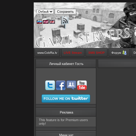
www.CobRa.lv
LIVE Stream
SMS SHOP
Форум
D
Личный кабинет Гость
Реклама
This feature is for Premium users
only!
Мини чат