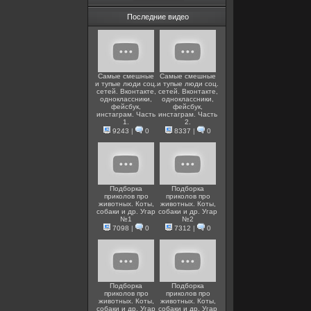
Последние видео
Самые смешные
Самые смешные
и тупые люди соц.
и тупые люди соц.
сетей. Вконтакте,
сетей. Вконтакте,
одноклассники,
одноклассники,
фейсбук,
фейсбук,
инстаграм. Часть
инстаграм. Часть
1.
2.
9243
|
0
8337
|
0
Подборка
Подборка
приколов про
приколов про
животных. Коты,
животных. Коты,
собаки и др. Угар
собаки и др. Угар
№1
№2
7098
|
0
7312
|
0
Подборка
Подборка
приколов про
приколов про
животных. Коты,
животных. Коты,
собаки и др. Угар
собаки и др. Угар