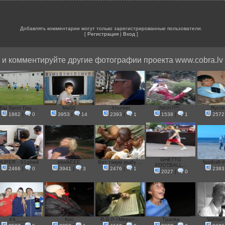
Добавлять комментарии могут только зарегистрированные пользователи.
[
Регистрация
|
Вход
]
и комментируйте другие фотографии проекта www.cobra.lv
Big Sport Day ...
MaD1
-Xhunter
|NiGhT ...
Rycck
1862
|
0
3953
|
14
2393
|
1
1538
|
1
2572
GHETTO
HUPER - S1ghed
kissikEEE
Вот такую рыбу ...
football m
FOOTBALL...
2466
|
0
3941
|
3
2476
|
1
2383
2027
|
0
4'k____
Koc
R.G.P.<Mepu>...
Tpanka
Vatman