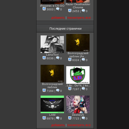
Razer Deathadder
Играемс в CS:GO
Chroma
3003
|
0
2453
|
0
добавить
|
посмотреть все
Последние странички
Волгоградский
LanaTool
паблик (Ак...
6036
|
0
6324
|
0
Волгоградский
.:Life:. Do^It_| ko...
паблик
7197
|
0
7184
|
0
LAM
DeekeyS
6979
|
0
7715
|
0
добавить
|
посмотреть все