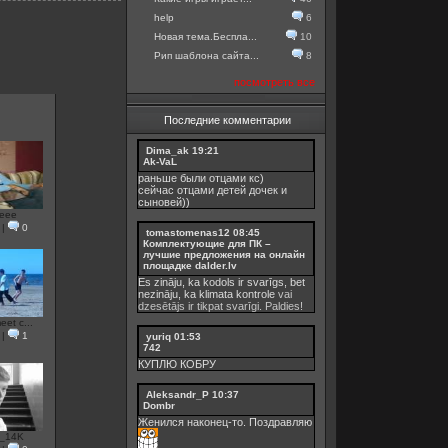
help
6
Новая тема.Беспла...
10
Рип шаблона сайта...
8
посмотреть все
Последние комментарии
Dima_ak
19:21
Ak-VaL
раньше были отцами кс)
сейчас отцами детей дочек и
сыновей))
eee
|
0
tomastomenas12
08:45
Комплектующие для ПК –
лучшие предложения на онлайн
площадке dalder.lv
Es zināju, ka kodols ir svarīgs, bet
nezināju, ka
klimata kontrole
vai
dzesētājs ir tikpat svarīgi. Paldies!
eet c...
|
1
yuriq
01:53
742
КУПЛЮ КОБРУ
Aleksandr_P
10:37
Dombr
Женился наконец-то. Поздравляю
_14K