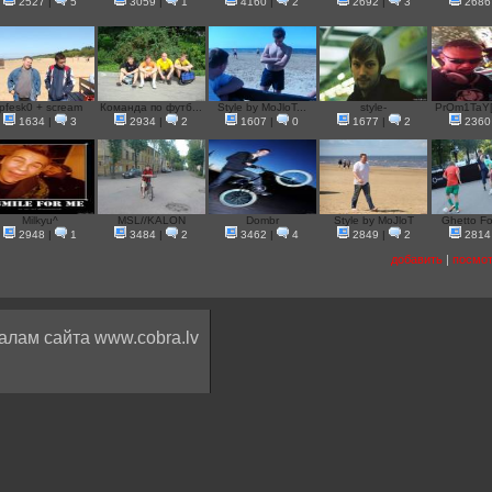
2527
|
5
3059
|
1
4160
|
2
2692
|
3
2686
pfesk0 + scream
Команда по футб...
Style by MoJloT...
style-
PrOm1TaY[Z
1634
|
3
2934
|
2
1607
|
0
1677
|
2
2360
Milkyu^
MSL//KALON
Dombr
Style by MoJloT
Ghetto Foo
2948
|
1
3484
|
2
3462
|
4
2849
|
2
2814
добавить
|
посмот
алам сайта www.cobra.lv