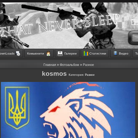
ownLoads
Комьюнити
Галереи
Статистики
Видео
Т
Главная
»
Фотоальбом
»
Разное
kosmos
Категория:
Разное