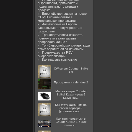
выращивают, прививают и
подготавливают саженцы к
продаже
Европейские пациенты после
COVID начали бояться
медицинских препаратов
Антибиотики из Европы
завоевывают популярность в
Казахстане
Транспортировка лекарств:
почему это важно делать
профессионально?
Топ-3 европейских клиник, куда
стоит обратиться за лечением
Преимущества REVI
биоревитализации
Как сделать коптильню
CW server Counter Strike
1.6
Прострелы на de_dust2
Мышка в игре Counter
Strike! Какая лучше?
Какую вы...
Как стать админом на
своём сервере?
[установка acc...
Как тренироваться в
Counter Strike 1.6 (как
повыси...