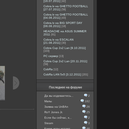
[16.07.2011]
[42]
Cobra.lv на GHETTO FOOTBALL
[27.07.2011]
[58]
Cobra.lv на GHETTO FOOTBALL
[04.08.2011]
[43]
Cobra.lv на BIG SPORT DAY
[06.08.2011]
[18]
HEADACHE на ASUS SUMMER
2011
[91]
Cobra.lv на ESCALAN
[21.08.2011]
[30]
Cobra Cup 2x2 Lan [9.10.2011]
[103]
PC сервер
[13]
Cobra Cup 2x2 Lan [20.11.2011]
[59]
CobRa
[12]
CobRa LAN 5x5 [3.12.2011]
[201]
Последнее на форуме
Да вы издеваетесь...
2
Мапы
182
Заявка на UnBAn
26
RoY Jones Jr.
25
Если бы сейчас, к...
2
Steam
3
Какие игры играет...
46