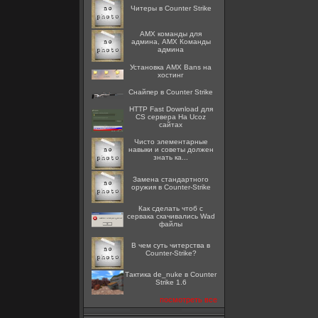
Читеры в Counter Strike
AMX команды для
админа, AMX Команды
админа
Установка AMX Bans на
хостинг
Снайпер в Counter Strike
HTTP Fast Download для
CS сервера На Ucoz
сайтах
Чисто элементарные
навыки и советы должен
знать ка...
Замена стандартного
оружия в Counter-Strike
Как сделать чтоб с
сервака скачивались Wad
файлы
В чем суть читерства в
Counter-Strike?
Тактика de_nuke в Counter
Strike 1.6
посмотреть все