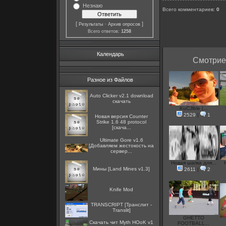
Незнаю
Всего комментариев
:
0
[
·
]
Результаты
Архив опросов
Всего ответов:
1258
Календарь
Смотрие 
Разное из Файлов
Auto Clicker v2.1 download
скачать
KuCJlble |...
2529
|
1
Новая версия Counter
Strike 1.6 48 protocol
[скача...
Ultimate Gore v1.6
[Добавляем жестокость на
сервер...
Новая шапка для...
Мины [Land Mines v1.3]
2611
|
2
Knife Mod
TRANSCRIPT [Транслит -
Translit]
GHETTO
Скачать чит Myth HОоK v1
FOOTBALL...