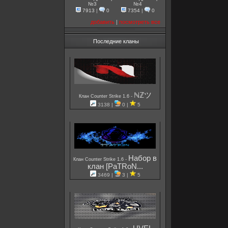
№3
№4
7913
|
0
7354
|
0
добавить
|
посмотреть все
Последние кланы
ℕℤツ
-
Клан Counter Strike 1.6
3138 |
0 |
5
Набор в
-
Клан Counter Strike 1.6
клан [PaTRoN...
3469 |
3 |
5