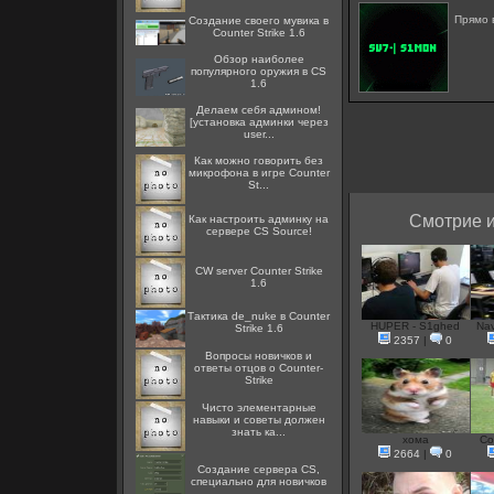
Прямо 
Создание своего мувика в
Counter Strike 1.6
Обзор наиболее
популярного оружия в CS
1.6
Делаем себя админом!
[установка админки через
user...
Как можно говорить без
микрофона в игре Counter
St...
Смотрие и
Как настроить админку на
сервере CS Source!
CW server Counter Strike
1.6
Тактика de_nuke в Counter
HUPER - S1ghed
Nav
Strike 1.6
2357
|
0
Вопросы новичков и
ответы отцов о Counter-
Strike
Чисто элементарные
навыки и советы должен
знать ка...
хома
Co
2664
|
0
Создание сервера CS,
специально для новичков