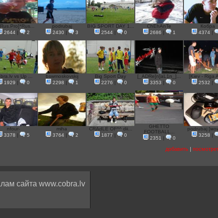
Rus.Pro]*Rus...
podrubaj
BIG SPORT DAY 1...
ChEhAnTe
Кобра
2644
|
2
2430
|
3
2544
|
0
2686
|
1
4374
|
bra.lv vs Up ...
bswmoskovskij
Big Sport Day
[_ADRe[n]aL1n_]...
[Kiev - Riga 
1929
|
0
2298
|
1
2276
|
0
3353
|
0
2532
|
GHETTO
nfour-
miha
CRAdLE OF^^ dii...
podrubaj [мои
FOOTBALL...
3378
|
5
3764
|
2
1877
|
0
3258
|
2351
|
0
добавить
|
посмотре
лам сайта www.cobra.lv