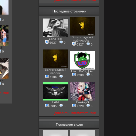
Последние странички
4
Волгоградский
LanaTool
паблик (Ак...
6037
|
0
6327
|
0
AS...
0
Волгоградский
.:Life:. Do^It_| ko...
паблик
7200
|
0
7186
|
0
 e...
9
ть все
LAM
DeekeyS
6985
|
0
7720
|
0
добавить
|
посмотреть все
Последние видео