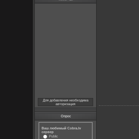
Для добавления необходима
авторизация
Опрос
Ваш любимый Cobra.lv
сервер
Public