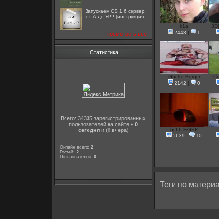
Запускаем CS 1.6 сервер
от А до Я !!! [инструкция
...
k1a
3D[
2448
|
1
посмотреть все
Статистика
Ghetto Burger
Co
2142
|
0
Всего: 34335 зарегистрированных
пользователей на сайте +
0
heLL.FiGER
сегодня
и (0 вчера)
2639
|
10
Онлайн всего:
2
Гостей:
2
Пользователей:
0
Теги по материа