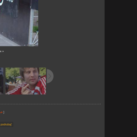
я »
b
]
ья