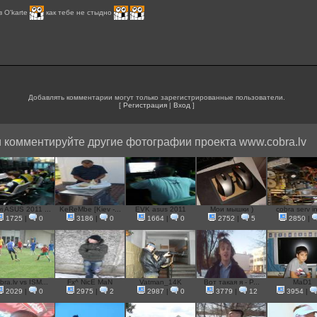
в O'karte
как тебе не стыдно
Добавлять комментарии могут только зарегистрированные пользователи.
[
Регистрация
|
Вход
]
 комментируйте другие фотографии проекта www.cobra.lv
i ASUS 2011 ...
KeReMbe [Kiev -...
EVK asus 2011
Мои мышки )
cobra serv ins
1725
|
0
3186
|
0
1664
|
0
2752
|
5
2850
|
bra.lv vs ISM...
Fx^ NicE MaN
Vatman_14K
Вот такая я - P...
MaD1
2029
|
0
2975
|
2
2987
|
0
3779
|
12
3954
|