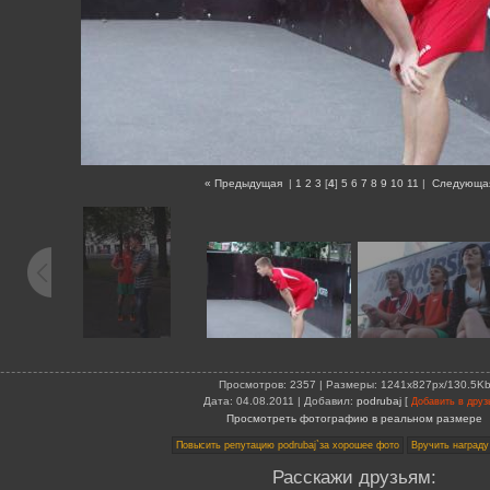
« Предыдущая
|
1
2
3
[
4
]
5
6
7
8
9
10
11
|
Следующа
Просмотров
: 2357 |
Размеры
: 1241x827px/130.5K
Дата
: 04.08.2011 |
Добавил
:
podrubaj
[
Добавить в друз
Просмотреть фотографию в реальном размере
Расскажи друзьям: