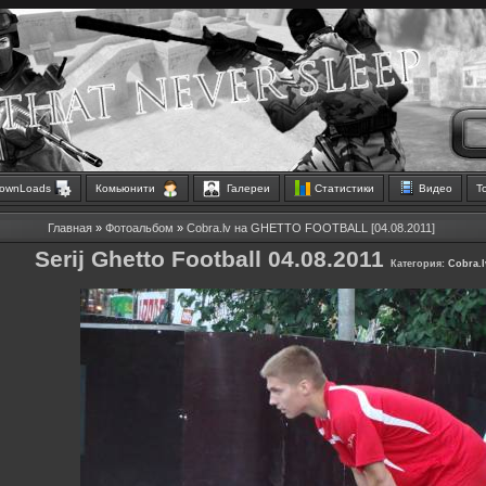
ownLoads
Комьюнити
Галереи
Статистики
Видео
Т
Главная
»
Фотоальбом
»
Cobra.lv на GHETTO FOOTBALL [04.08.2011]
Serij Ghetto Football 04.08.2011
Категория:
Cobra.