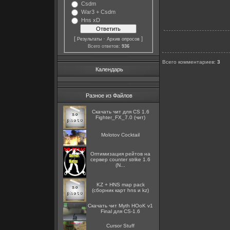
Csdm
War3 + Csdm
Hns xD
[
·
]
Результаты
Архив опросов
Всего ответов:
936
Всего комментариев
:
3
Календарь
Разное из Файлов
Скачать чит для CS 1.6
Fighter_FX_7.0 (чит)
Molotov Cocktail
Оптимизация рейтов на
сервер counter strike 1.6
(N...
KZ + HNS map pack
(сборник карт hns и kz)
Скачать чит Myth HОоK v1
Final для CS-1.6
Cursor Stuff