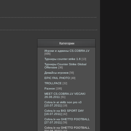
Категории
Игроки и админы CS.COBRA.LV
[696]
Турниры counter strike 1.6
[13]
Турниры Counter Strike Global
Offensive
[36]
Девайсы игроков
[56]
EPIC FAIL PHOTO
[49]
TROLLFACE
[32]
Разное
[186]
MEET CS.COBRA.LV VECAKI
26.06.2011
[61]
Cobra.lv at skillz non pro v3
[10.07.2011]
[19]
Cobra.lv на BIG SPORT DAY
[16.07.2011]
[42]
Cobra.lv на GHETTO FOOTBALL
[27.07.2011]
[58]
Cobra.lv на GHETTO FOOTBALL
[04.08.2011]