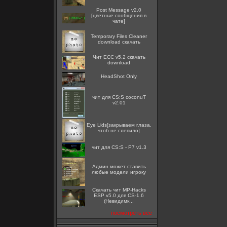
Post Message v2.0
[цветные сообщения в
чате]
Temporary Files Cleaner
download скачать
Чит ECC v5.2 скачать
download
HeadShot Only
чит для CS:S coconuT
v2.01
Eye Lids[закрываем глаза,
чтоб не слепило]
чит для CS:S - P7 v1.3
Админ может ставить
любые модели игроку
Скачать чит MP-Hacks
ESP v5.0 для CS-1.6
(Невидимк...
посмотреть все