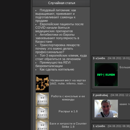
Случайная статья
Плодовый питомник: как
выращивают, прививают и
подготавливают саженцы к
продаже
Европейские пациенты после
COVID начали бояться
медицинских препаратов
Антибиотики из Европы
завоевывают популярность в
Казахстане
Транспортировка лекарств:
почему это важно делать
профессионально?
Топ-3 европейских клиник, куда
3
s1m0n
(04.08.2011 16:01)
стоит обратиться за лечением
Преимущества REVI
биоревитализации
Больше
Как сделать коптильню
Названия мест на картах
[dd2, nuke, inferno, train...
2
podrubaj
(04.08.2011 12:
Работа с консолью и ее
команды
какие 
Распрыг в 1.6
Баги и хитрости в Counter
1
s1m0n
(04.08.2011 08:38)
Strike 1.6