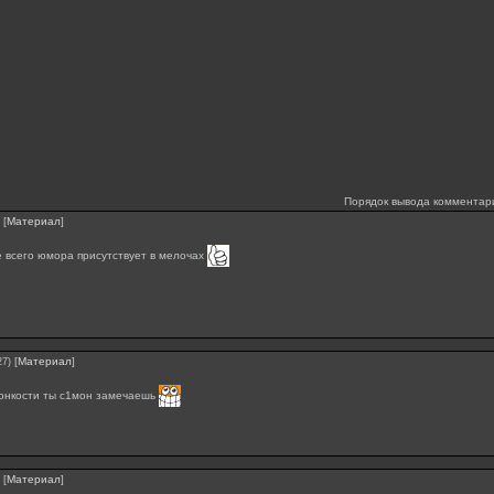
Порядок вывода комментар
[
Материал
]
 всего юмора присутствует в мелочах
[
Материал
]
27)
тонкости ты с1мон замечаешь
[
Материал
]