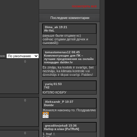
посмотреть все
Последние комментарии
Dima_ak
19:21
Ak-VaL
раньше были отцами кс)
сейчас отцами детей дочек и
сыновей))
tomastomenas12
08:45
Комплектующие для ПК –
иев:
лучшие предложения на онлайн
0
площадке dalder.lv
Es zināju, ka kodols ir svarīgs, bet
nezināju, ka
klimata kontrole
vai
dzesētājs ir tikpat svarīgi. Paldies!
yuriq
01:53
742
КУПЛЮ КОБРУ
0
Aleksandr_P
10:37
Dombr
Женился наконец-то. Поздравляю
gnezdilovjeka8
15:36
Набор в клан [PaTRoN]
0
1. fnaf .!.