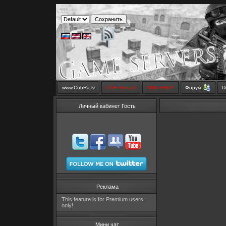
www.CobRa.lv
LIVE Stream
SMS SHOP
Форум
D
Личный кабинет Гость
Реклама
This feature is for Premium users
only!
Мини чат