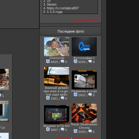
2. 15
3. Steam
4. https://v.com/jeka897
5. 1-1,5 годa
посмотреть все
Последние фото
Chernovar
Фотография 1
4925
|
0
3200
|
0
Важный девайс
при игре в cs:go -
Разминка в cs:go
i...
lost vape вейп
2932
|
0
1
3361
|
0
Razer Deathadder
Играемс в CS:GO
14
Chroma
3007
|
0
2455
|
0
добавить
|
посмотреть все