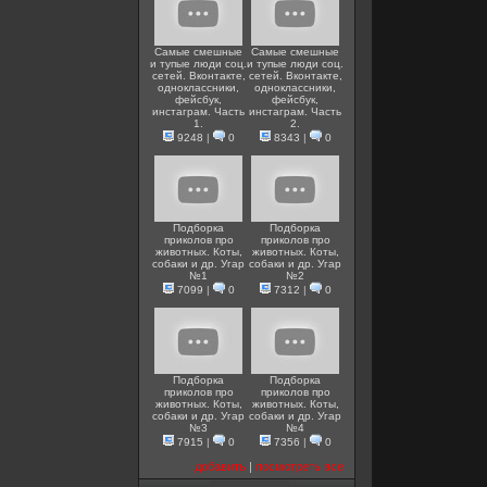
Самые смешные
Самые смешные
и тупые люди соц.
и тупые люди соц.
сетей. Вконтакте,
сетей. Вконтакте,
одноклассники,
одноклассники,
фейсбук,
фейсбук,
инстаграм. Часть
инстаграм. Часть
1.
2.
9248
|
0
8343
|
0
Подборка
Подборка
приколов про
приколов про
животных. Коты,
животных. Коты,
собаки и др. Угар
собаки и др. Угар
№1
№2
7099
|
0
7312
|
0
Подборка
Подборка
приколов про
приколов про
животных. Коты,
животных. Коты,
собаки и др. Угар
собаки и др. Угар
№3
№4
7915
|
0
7356
|
0
добавить
|
посмотреть все