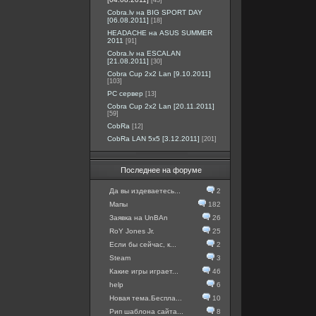
[43]
Cobra.lv на BIG SPORT DAY
[06.08.2011]
[18]
HEADACHE на ASUS SUMMER
2011
[91]
Cobra.lv на ESCALAN
[21.08.2011]
[30]
Cobra Cup 2x2 Lan [9.10.2011]
[103]
PC сервер
[13]
Cobra Cup 2x2 Lan [20.11.2011]
[59]
CobRa
[12]
CobRa LAN 5x5 [3.12.2011]
[201]
Последнее на форуме
Да вы издеваетесь...
2
Мапы
182
Заявка на UnBAn
26
RoY Jones Jr.
25
Если бы сейчас, к...
2
Steam
3
Какие игры играет...
46
help
6
Новая тема.Беспла...
10
Рип шаблона сайта...
8