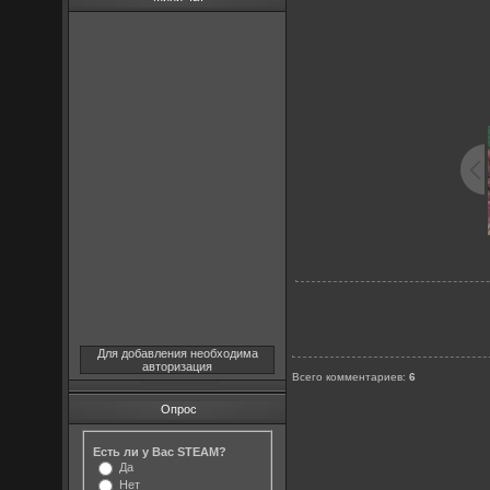
Для добавления необходима
авторизация
Всего комментариев
:
6
Опрос
Есть ли у Вас STEAM?
Да
Нет