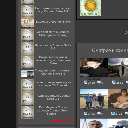
Настройка компьютера pc
под Counter Strike 1.6
Комиксы о Counter Strike
Делаем Лого в Counter
Д
Strike (для новечков)
Читерство в Counter Strike
1.6
Смотрие и комме
Вопросы новичков и
ответы отцов о Counter-
Strike
Создание своего мувика в
Counter Strike 1.6
BumaMuH*
nv-
Как настроить админку на
2430
|
0
2561
|
сервере CS Source!
Радиокоманды в Counter
Strike 1.6
Как обнулить Топ на
Фотография 1
SnaI[P]er
сервере Counter Strike
Source ...
2964
|
0
4774
|
посмотреть все