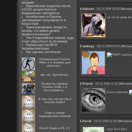
продаже
Европейские пациенты после
4
kakisan
[
Матер
(10.12.2008 18:32)
COVID начали бояться
медицинских препаратов
Антибиотики из Европы
ой ой ой прям б
завоевывают популярность в
Казахстане
Транспортировка лекарств:
почему это важно делать
профессионально?
Топ-3 европейских клиник, куда
стоит обратиться за лечением
Преимущества REVI
3
andreyy
[
Матер
(02.12.2008 18:57)
биоревитализации
Как сделать коптильню
найс[co
Оптимизация Counter
Strike 1.6 сервера для
уменьше...
aim, wh, Speedhack,
Раскрутка сервера
2
Prizrak
[
Матери
(27.11.2008 14:10)
Counter Strike 1.6
[инструкция д...
Багословение!
В чем суть читерства в
Counter-Strike?
Советы юным
подрывникам-саперам
1
Pycuk
[
Материа
(18.11.2008 12:43)
Desert Eagle в CS 1.6
уууу буга буга