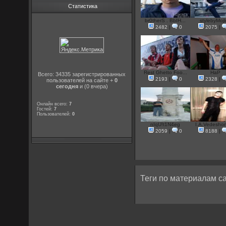
Статистика
br0therS . BbIH...
stylebyMoj
2482
|
0
2075
|
Rest Ghetto Foo...
HaP
Всего: 34335 зарегистрированных
2193
|
0
2328
|
пользователей на сайте +
0
сегодня
и (0 вчера)
Онлайн всего:
7
Гостей:
7
Пользователей:
0
nIqU!t1N4eg
I.A.Vedesho
2059
|
0
8188
|
Теги по материалам са