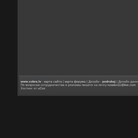
www.cobra.lv
-
карта сайта
|
карта форума
| Дизайн -
podrubaj
| Дизайн данн
По вопросам сотрудничества и рекламы пишите на почту
rusalex11@live.com
Хостинг от
uCoz