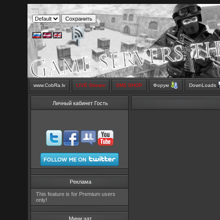
www.CobRa.lv
LIVE Stream
SMS SHOP
Форум
DownLoads
Личный кабинет Гость
Реклама
This feature is for Premium users
only!
Мини чат