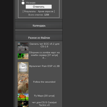
Незнаю
[
·
]
Результаты
Архив опросов
Всего ответов:
1258
Календарь
Разное из Файлов
Скачать чит ECC v5.2 для
CS-1.6
Сборник cs zombie карт на
зомби сервер [37 штук]
d...
Мультичит Pain ESP v1.3B
Follow the wounded
Fy Maps [30 штук]
чит для CS:S Catalyst
Tactics v3