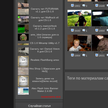
podrubaj
podrubaj дев
1861
|
0
2448
|
Скачать чит FUTURAMA
v1.1 для CS-1.6
Скачать чит Wallhack v4
для CS-1.6
Скачать mainzoHook
Pe[c]TapTH[u]Cb
EVK asus 
v0.1.2 для CS-1.6
3440
|
1
1664
|
amx_Idiot [плагин для cs
1.6 сервера]
CS 1.6 Winamp Utility v1.7
Скачать чит Owned Xtrem
6 для CS-1.6
NikitkJee <3
PTyTb - всех 
1664
|
1
2831
|
Realistic FlashBang amxx
Hns Shop 1.8[магазин для
HnS]
Теги по материалам са
Запись демо на
клиенте[Demo record]
Aleo Flash Intro Banner
Maker 2.4.99
посмотреть все
Случайная статья