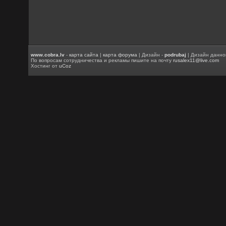
www.cobra.lv
-
карта сайта
|
карта форума
| Дизайн -
podrubaj
| Дизайн данно
По вопросам сотрудничества и рекламы пишите на почту
rusalex11@live.com
Хостинг от
uCoz