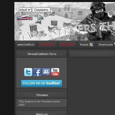
www.CobRa.lv
LIVE Stream
SMS SHOP
Форум
DownLoads
Личный кабинет Гость
Реклама
This feature is for Premium users
only!
Мини чат