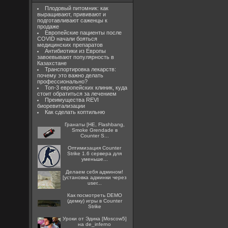
Плодовый питомник: как
выращивают, прививают и
подготавливают саженцы к
продаже
Европейские пациенты после
COVID начали бояться
медицинских препаратов
Антибиотики из Европы
завоевывают популярность в
Казахстане
Транспортировка лекарств:
почему это важно делать
профессионально?
Топ-3 европейских клиник, куда
стоит обратиться за лечением
Преимущества REVI
биоревитализации
Как сделать коптильню
Гранаты [HE, Flashbang,
Smoke Grendade в
Counter S...
Оптимизация Counter
Strike 1.6 сервера для
уменьше...
Делаем себя админом!
[установка админки через
user...
Как посмотреть DEMO
(демку) игры в Counter
Strike
Уроки от Эдика [Moscow5]
на de_inferno