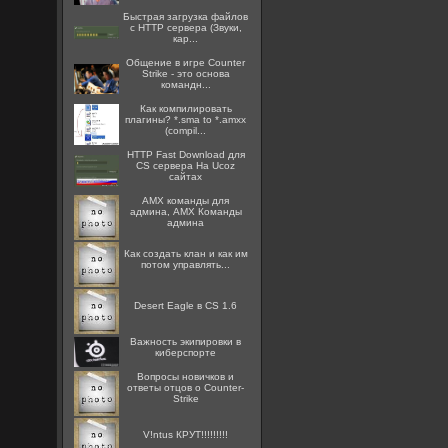
Быстрая загрузка файлов
с HTTP сервера (Звуки,
кар...
Общение в игре Counter
Strike - это основа
командн...
Как компилировать
плагины? *.sma to *.amxx
(compil...
HTTP Fast Download для
CS сервера На Ucoz
сайтах
AMX команды для
админа, AMX Команды
админа
Как создать клан и как им
потом управлять...
Desert Eagle в CS 1.6
Важность экипировки в
киберспорте
Вопросы новичков и
ответы отцов о Counter-
Strike
V!ntus КРУТ!!!!!!!!!