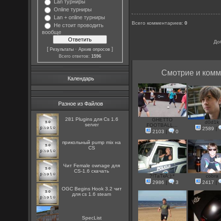
Lan турниры
Online турниры
Lan + online турниры
Всего комментариев
:
0
Не стоит проводить
вообще
До
[
·
]
Результаты
Архив опросов
Всего ответов:
1596
Смотрие и комм
Календарь
Разное из Файлов
281 Plugins для Cs 1.6
GHETTO
d0d1k
server
FOOTBALL...
2589
|
2103
|
0
прикольный pump mix на
CS
Чит Female ownage для
CS-1.6 скачать
?!ТаТкА;):*
cobra
2986
|
3
2417
|
OGC Begins Hook 3.2 чит
для cs 1.6 steam
SpecList