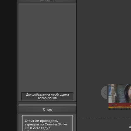
Для добавления необходима
авторизация
Опрос
Стоит ли проводить
турниры по Counter Strike
Д
1.6 в 2012 году?