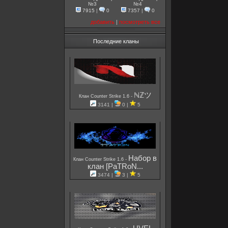
№3
№4
7915
|
0
7357
|
0
добавить
|
посмотреть все
Последние кланы
ℕℤツ
-
Клан Counter Strike 1.6
3141 |
0 |
5
Набор в
-
Клан Counter Strike 1.6
клан [PaTRoN...
3474 |
3 |
5