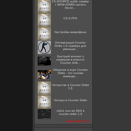
CS:SOURCE public сервер
с MANI ADMIN скачать
беспл...
CS:S FPS
Настройка микрофона
Оптимизация Counter
Strike 1.6 сервера для
уменьше...
Быстрый коннект к
серверам в клиенте
Counter Strik...
Общение в игре Counter
Strike - это основа
командн...
Читерство в Counter Strike
1.6
Читеры в Counter Strike
m4a1 она же M16 в
counter strike 1.6
посмотреть все