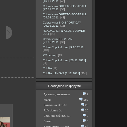
[16.07.2011]
[42]
Cobra.lv на GHETTO FOOTBALL
[27.07.2011]
[58]
Cobra.lv на GHETTO FOOTBALL
[04.08.2011]
[43]
Cobra.lv на BIG SPORT DAY
[06.08.2011]
[18]
HEADACHE на ASUS SUMMER
2011
[91]
Cobra.lv на ESCALAN
[21.08.2011]
[30]
Cobra Cup 2x2 Lan [9.10.2011]
[103]
PC сервер
[13]
Cobra Cup 2x2 Lan [20.11.2011]
[59]
CobRa
[12]
CobRa LAN 5x5 [3.12.2011]
[201]
Последнее на форуме
Да вы издеваетесь...
2
Мапы
182
Заявка на UnBAn
26
RoY Jones Jr.
25
Если бы сейчас, к...
2
Steam
3
Какие игры играет...
46