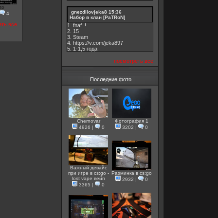
to
gnezdilovjeka8
15:36
4
Набор в клан [PaTRoN]
еть все
1. fnaf .!.
2. 15
3. Steam
4. https://v.com/jeka897
5. 1-1,5 годa
посмотреть все
Последние фото
Chernovar
Фотография 1
4926
|
0
3202
|
0
Важный девайс
при игре в cs:go -
Разминка в cs:go
lost vape вейп
2932
|
0
3365
|
0