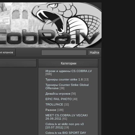
оп кланов
Категории
Игроки и админы CS.COBRA.LV
[696]
Турниры counter strike 1.6
[13]
Турниры Counter Strike Global
Offensive
[36]
Девайсы игроков
[56]
EPIC FAIL PHOTO
[49]
TROLLFACE
[32]
Разное
[186]
MEET CS.COBRA.LV VECAKI
26.06.2011
[61]
Cobra.lv at skillz non pro v3
[10.07.2011]
[19]
Cobra.lv на BIG SPORT DAY