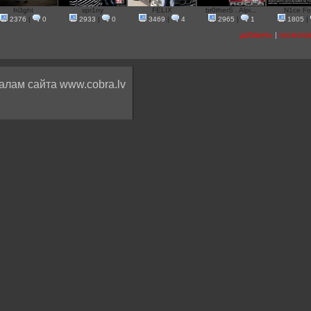
fri3ght
spr1ny
FELIX
br0therS . Alpi...
N1ce Fo
2376
|
0
2933
|
0
3469
|
4
2965
|
1
1805
|
добавить
|
посмотр
алам сайта www.cobra.lv