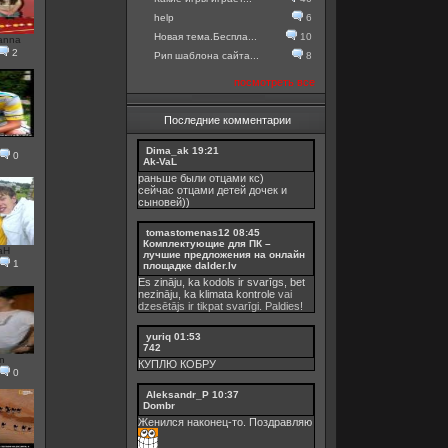
help
6
Новая тема.Беспла...
10
anna
2
Рип шаблона сайта...
8
посмотреть все
Последние комментарии
u
Dima_ak
19:21
0
Ak-VaL
раньше были отцами кс)
сейчас отцами детей дочек и
сыновей))
tomastomenas12
08:45
Комплектующие для ПК –
aH
лучшие предложения на онлайн
1
площадке dalder.lv
Es zināju, ka kodols ir svarīgs, bet
nezināju, ka
klimata kontrole
vai
dzesētājs ir tikpat svarīgi. Paldies!
yuriq
01:53
742
n
КУПЛЮ КОБРУ
0
Aleksandr_P
10:37
Dombr
Женился наконец-то. Поздравляю