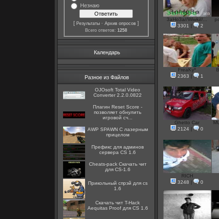
Незнаю
3aHo3a//Wiwki//...
p
[
·
]
Результаты
Архив опросов
3301
|
2
Всего ответов:
1258
Календарь
FreaKy*
B
2363
|
1
Разное из Файлов
OJOsoft Total Video
Converter 2.2.0.0822
Плагин Reset Score -
позволяет обнулить
игровой сч...
Ghetto Car
MU
2124
|
0
AWP SPAWN С лазерным
прицелом
Префикс для админов
сервера CS 1.6
Cheats-pack Скачать чит
для CS-1.6
RICH
3248
|
0
Прикольный спрэй для cs
1.6
Скачать чит T-Hack
Aequitas Proof для CS 1.6