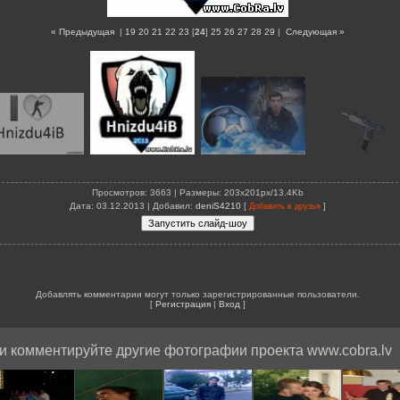
« Предыдущая
|
19
20
21
22
23
[
24
]
25
26
27
28
29
|
Следующая »
Просмотров
: 3663 |
Размеры
: 203x201px/13.4Kb
Дата
: 03.12.2013 |
Добавил
:
deniS4210
[
]
Добавить в друзья
Добавлять комментарии могут только зарегистрированные пользователи.
[
Регистрация
|
Вход
]
и комментируйте другие фотографии проекта www.cobra.lv