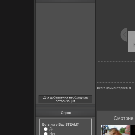
Всего комментариев
:
0
Для добавления необходима
авторизация
Опрос
Смотрие 
Есть ли у Вас STEAM?
Да
Нет