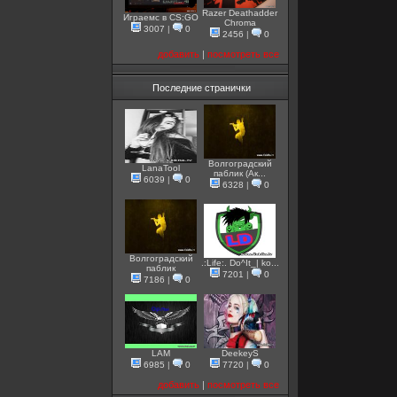
Razer Deathadder
Играемс в CS:GO
Chroma
3007
|
0
2456
|
0
добавить
|
посмотреть все
Последние странички
Волгоградский
LanaTool
паблик (Ак...
6039
|
0
6328
|
0
Волгоградский
.:Life:. Do^It_| ko...
паблик
7201
|
0
7186
|
0
LAM
DeekeyS
6985
|
0
7720
|
0
добавить
|
посмотреть все