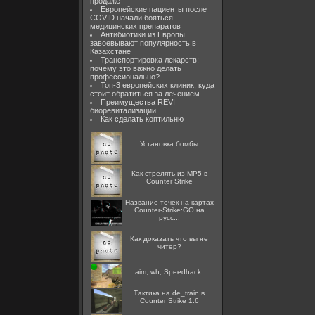
продаже
Европейские пациенты после
COVID начали бояться
медицинских препаратов
Антибиотики из Европы
завоевывают популярность в
Казахстане
Транспортировка лекарств:
почему это важно делать
профессионально?
Топ-3 европейских клиник, куда
стоит обратиться за лечением
Преимущества REVI
биоревитализации
Как сделать коптильню
Установка бомбы
Как стрелять из MP5 в
Counter Strike
Название точек на картах
Counter-Strike:GO на
русс...
Как доказать что вы не
читер?
aim, wh, Speedhack,
Тактика на de_train в
Counter Strike 1.6