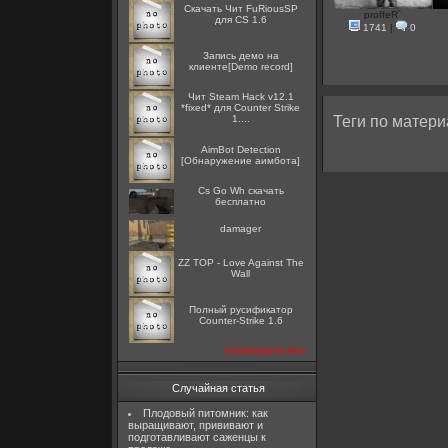
Скачать Чит FuRiousSP
proffeR`
для CS 1.6
1741
|
0
Запись демо на
клиенте[Demo record]
Чит Steam Hack v12.1
*fixed* для Counter Strike
1....
Теги по матери
AimBot Detection
[Обнаружение аимбота]
Cs Go Wh скачать
бесплатно
damager
ZZ TOP - Love Against The
Wall
Полный русификатор
Counter-Strike 1.6
посмотреть все
Случайная статья
Плодовый питомник: как
выращивают, прививают и
подготавливают саженцы к