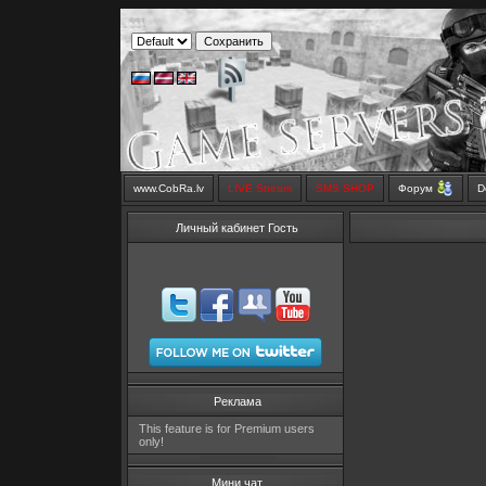
www.CobRa.lv
LIVE Stream
SMS SHOP
Форум
D
Личный кабинет Гость
Реклама
This feature is for Premium users
only!
Мини чат