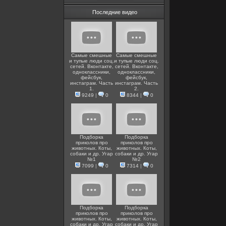
Последние видео
Самые смешные
Самые смешные
и тупые люди соц.
и тупые люди соц.
сетей. Вконтакте,
сетей. Вконтакте,
одноклассники,
одноклассники,
фейсбук,
фейсбук,
инстаграм. Часть
инстаграм. Часть
1.
2.
9249
|
0
8344
|
0
Подборка
Подборка
приколов про
приколов про
животных. Коты,
животных. Коты,
собаки и др. Угар
собаки и др. Угар
№1
№2
7099
|
0
7314
|
0
Подборка
Подборка
приколов про
приколов про
животных. Коты,
животных. Коты,
собаки и др. Угар
собаки и др. Угар