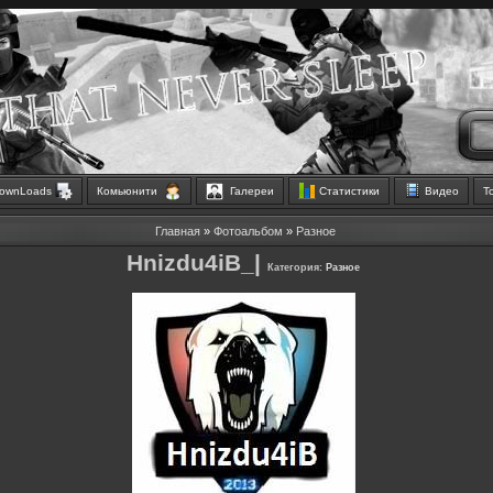
ownLoads
Комьюнити
Галереи
Статистики
Видео
Т
Главная
»
Фотоальбом
»
Разное
Hnizdu4iB_|
Категория:
Разное