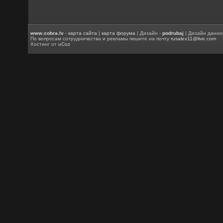
www.cobra.lv
-
карта сайта
|
карта форума
| Дизайн -
podrubaj
| Дизайн данно
По вопросам сотрудничества и рекламы пишите на почту
rusalex11@live.com
Хостинг от
uCoz