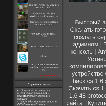
seren1ty Aimbot r2 Скачать
чит для CS-1.6
Скачать чит Project
Mayhem v3.02 бесплатно
Быстрый з
Скачать чит mainzoHook
v.0.1.3 для CS 1.6
Скачать гот
чит для CS:S coconuT
создать се
v2.01
админом
|
HAM v1 чит для CS-1.6
консоль
|
Am
Skype
Устан
компилирова
amx_banshot [motd окно
при бане, скрины, пингвин
в...
устройство 
посмотреть все
hack cs 1.6 
Случайная статья
Скачать cs 1
Плодовый питомник: как
выращивают, прививают и
1.6 48 protoc
подготавливают саженцы к
продаже
сайта
|
Купить
Европейские пациенты после
COVID начали бояться