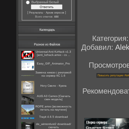
Выбранный Белый
[
·
]
Результаты
Архив опросов
Всего ответов:
444
Календарь
Категория
Разное из Файлов
Добавил:
Ale
Universal Anti KzHack v1.3
[anti_kzhack.amxx - cs ...
Просмотро
Easy_GIF_Animator_Pro
Замена ников с рекламой
на сервер КС 1.6
Ногу Свело - Кукла
Рекомендова
AUG A3 Camos [Скачать
скин модель]
ROPE.amxx [возможность
летать на паутине]
Trayit 4.6.5 download
de_winterdust2 download/
скачать