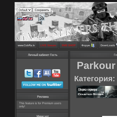
www.CobRa.lv
LIVE Stream
SMS SHOP
Форум
DownLoads
Личный кабинет Гость
Гл
Parkour
Категория: 
Реклама
This feature is for Premium users
only!
Мини чат