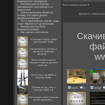
медицинских препаратов
Антибиотики из Европы
Всего комментариев
:
0
завоевывают популярность в
Казахстане
Транспортировка лекарств:
Добавлять комментари
почему это важно делать
профессионально?
Топ-3 европейских клиник, куда
стоит обратиться за лечением
Преимущества REVI
биоревитализации
Как сделать коптильню
Скачи
Установка Psycho Stats
для Counter Strike
фай
Как вычислить читера и
как вести себя при
ww
встрече ...
Чисто элементарные
навыки и советы должен
знать ка...
АК-47 или Colt M4A1 в
Counter Strike
Entity Remo...
seren1ty Ai...
Тактика на de_train в
11185
|
0
10339
|
Counter Strike 1.6
Как создать клан и как им
потом управлять...