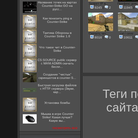
Название точек на картах
Запрет IP в...
Префикс для..
Counter-Strike:GO на
9245
|
2
11945
|
русс...
Как понизить ping в
Counter-Strike
Тактика Обороны в
Скачать чит...
cal / cevo ...
Counter Strike 1.6
8016
|
0
10611
|
Что такое чит в Counter-
Strike
CS:SOURCE public сервер
с MANI ADMIN скачать
беспл...
Создание "чистых"
скриншотов в counter S...
Быстрая загрузка файлов
с HTTP сервера (Звуки,
Теги 
кар...
сайта
Установка бомбы
Мышка в игре Counter
Strike! Какая лучше?
Какую вы...
посмотреть все