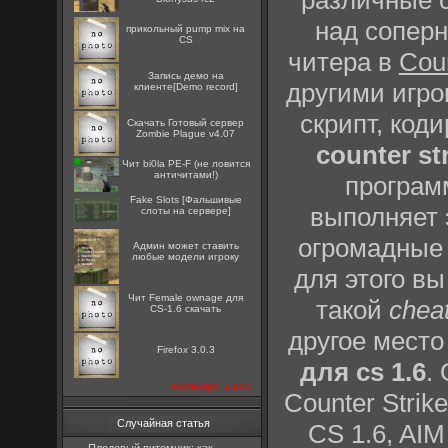
различные с
над сопер
прикольный pump mix на
CS
читера в
Coun
Запись демо на
другими игро
клиенте[Demo record]
скрипт, код
Скачать Готовый сервер
Zombie Plague v4.07
counter st
Чит bi0la PE-F (не ловится
античитами!)
программ
Fake Slots [Фальшивые
выполняет
слоты на сервере]
огромадные 
Админ может ставить
любые модели игроку
для этого в
Чит Female ownage для
такой
chea
CS-1.6 скачать
другое место
Firefox 3.0.3
для cs 1.6
.
посмотреть все
Counter Strik
Случайная статья
CS 1.6, AI