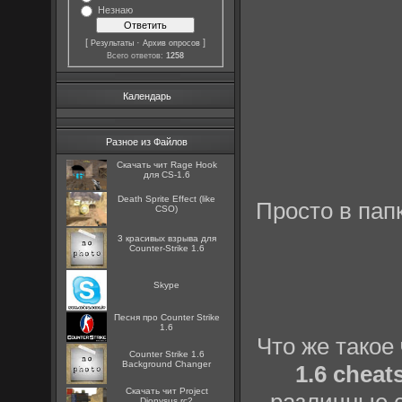
Незнаю
[
·
]
Результаты
Архив опросов
Всего ответов:
1258
Календарь
Разное из Файлов
Скачать чит Rage Hook
для CS-1.6
Death Sprite Effect (like
Просто в папк
CSO)
3 красивых взрыва для
Counter-Strike 1.6
Skype
Песня про Counter Strike
1.6
Что же такое
Counter Strike 1.6
Background Changer
1.6 cheat
Скачать чит Project
Dionysus rc2