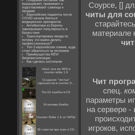
Плодовый питомник: как
Соурсе, [] дл
выращивают, прививают и
подготавливают саженцы к
продаже
читы для cou
Европейские пациенты после
COVID начали бояться
старайтесь
медицинских препаратов
Антибиотики из Европы
завоевывают популярность в
материале н
Казахстане
Транспортировка лекарств:
почему это важно делать
чи
профессионально?
Топ-3 европейских клиник, куда
стоит обратиться за лечением
Преимущества REVI
биоревитализации
Как сделать коптильню
m4a1 она же M16 в
counter strike 1.6
Чит прогр
Создание "чистых"
скриншотов в counter S...
спец.
ко
Топ-10 ошибок в CS
параметры иг
Установка бомбы
на сервере - 
происходит
Counter Strike 1.6 vs ЧИТЫ
игроков, ис
36 советов при игре в CS: