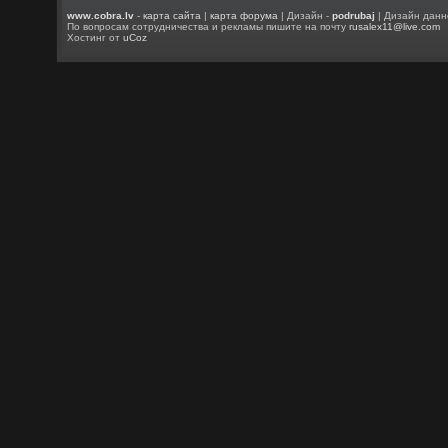
www.cobra.lv
-
карта сайта
|
карта форума
| Дизайн -
podrubaj
| Дизайн данн
По вопросам сотрудничества и рекламы пишите на почту
rusalex11@live.com
Хостинг от
uCoz