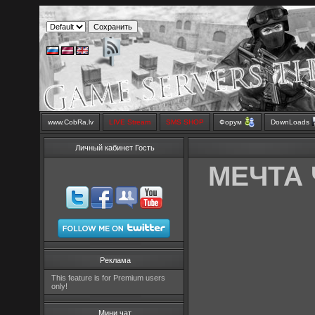
www.CobRa.lv
LIVE Stream
SMS SHOP
Форум
DownLoads
Личный кабинет Гость
МЕЧТА Ч
Реклама
This feature is for Premium users
only!
Мини чат