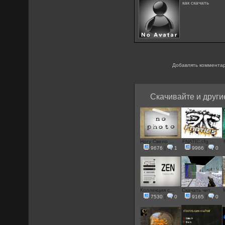
как скачать
Добавлять комментар
Скачивайте и други
Ногу Свело ...
FNATIC.cfg ...
9676
|
1
9966
|
0
Коллекция с...
Скачать чит...
7530
|
0
9165
|
0