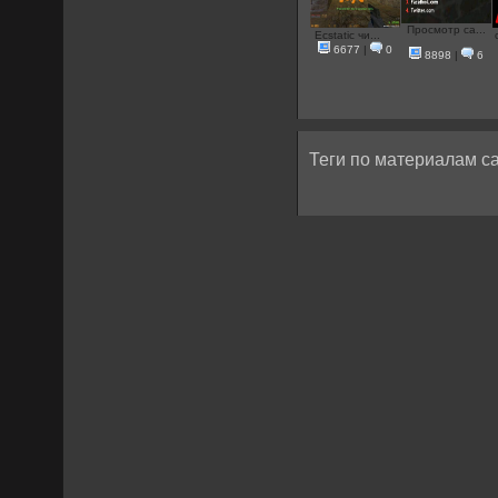
Просмотр са...
Ecstatic чи...
6677
|
0
8898
|
6
Теги по материалам са