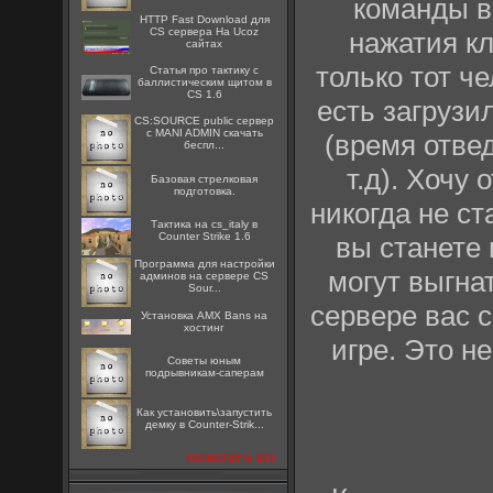
команды в
HTTP Fast Download для
CS сервера На Ucoz
нажатия кл
сайтах
только тот ч
Статья про тактику с
баллистическим щитом в
CS 1.6
есть загрузи
CS:SOURCE public сервер
с MANI ADMIN скачать
(время отвед
беспл...
т.д). Хочу
Базовая стрелковая
подготовка.
никогда не с
Тактика на cs_italy в
Counter Strike 1.6
вы станете 
Программа для настройки
могут выгна
админов на сервере CS
Sour...
сервере вас с
Установка AMX Bans на
хостинг
игре. Это н
Советы юным
подрывникам-саперам
Как установить\запустить
демку в Counter-Strik...
посмотреть все