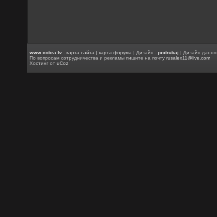
www.cobra.lv
-
карта сайта
|
карта форума
| Дизайн -
podrubaj
| Дизайн данно
По вопросам сотрудничества и рекламы пишите на почту
rusalex11@live.com
Хостинг от
uCoz