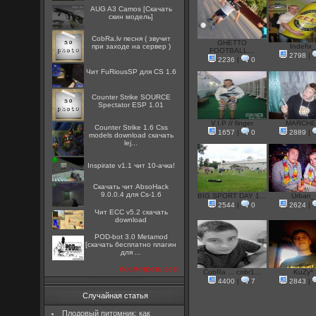
AUG A3 Camos [Скачать
скин модель]
CobRa.lv песня ( звучит
GHETTO
при заходе на сервер )
Indefix
FOOTBALL...
2798
|
2236
|
0
Чит FuRiousSP для CS 1.6
Counter Strike SOURCE
Spectator ESP 1.01
V.I.P // finger
MARCHE
Counter Strike 1.6 Css
1657
|
0
2889
|
models download скачать
lej...
Inspirate v1.1 чит 10-ачка!
Скачать чит AbsoHack
9.0.0.4 для Cs-1.6
BIG SPORT DAY 1...
Urban_
2544
|
0
2624
|
Чит ECC v5.2 скачать
download
POD-bot 3.0 Metamod
[скачать бесплатно плагин
для ...
посмотреть все
CobRa ... cobr1...
KuZy*
4400
|
7
2843
|
Случайная статья
Плодовый питомник: как