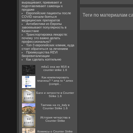
выращивают, прививают и
подготавливают саженцы к
продаже
Европейские пациенты после
Теги по материалам са
COVID начали бояться
медицинских препаратов
Антибиотики из Европы
завоевывают популярность в
Казахстане
Транспортировка лекарств:
почему это важно делать
профессионально?
Топ-3 европейских клиник, куда
стоит обратиться за лечением
Преимущества REVI
биоревитализации
Как сделать коптильню
m4a1 она же M16 в
counter strike 1.6
Как компилировать
плагины? *.sma to *.amxx
(compil...
Баги и хитрости в Counter
Strike 1.6
Тактика на cs_italy в
Counter Strike 1.6
История читерства в
Counter Strike
Комиксы о Counter Strike