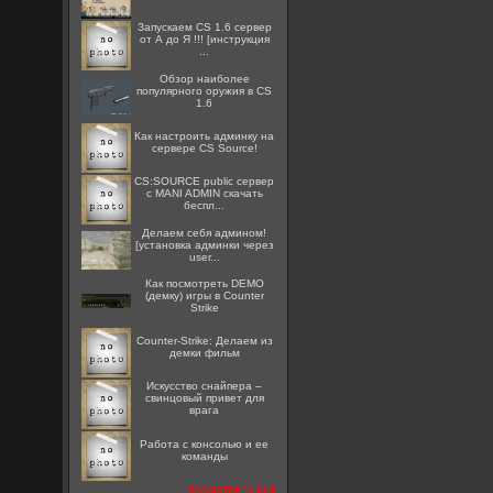
Запускаем CS 1.6 сервер
от А до Я !!! [инструкция
...
Обзор наиболее
популярного оружия в CS
1.6
Как настроить админку на
сервере CS Source!
CS:SOURCE public сервер
с MANI ADMIN скачать
беспл...
Делаем себя админом!
[установка админки через
user...
Как посмотреть DEMO
(демку) игры в Counter
Strike
Counter-Strike: Делаем из
демки фильм
Искусство снайпера –
свинцовый привет для
врага
Работа с консолью и ее
команды
посмотреть все