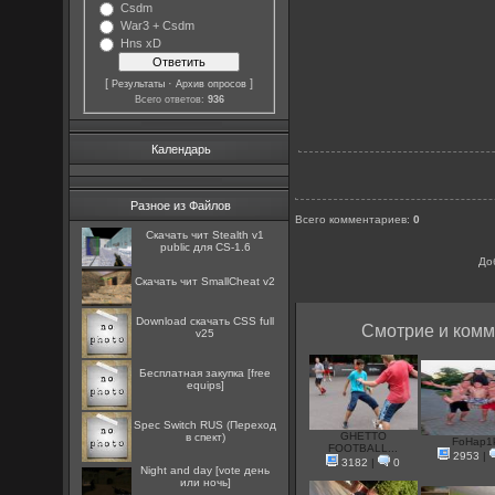
Csdm
War3 + Csdm
Hns xD
[
·
]
Результаты
Архив опросов
Всего ответов:
936
Календарь
Разное из Файлов
Всего комментариев
:
0
Скачать чит Stealth v1
public для CS-1.6
До
Скачать чит SmallCheat v2
Download скачать CSS full
Смотрие и комм
v25
Бесплатная закупка [free
equips]
Spec Switch RUS (Переход
GHETTO
в спект)
FoHap1
FOOTBALL...
2953
|
3182
|
0
Night and day [vote день
или ночь]