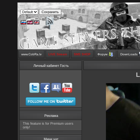
www.CobRa.lv
LIVE Stream
SMS SHOP
Форум
DownLoads
Личный кабинет Гость
L
Реклама
This feature is for Premium users
only!
Мини чат