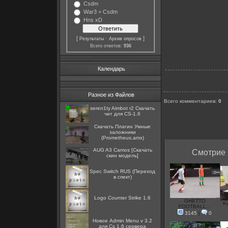
Csdm
War3 + Csdm
Hns xD
[
·
]
Результаты
Архив опросов
Всего ответов:
936
Календарь
Разное из Файлов
Всего комментариев
:
0
seren1ty Aimbot r2 Скачать
чит для CS-1.6
Скачать Плагин Умные
заложники
(Prometheus.amx)
AUG A3 Camos [Скачать
Смотрие 
скин модель]
Spec Switch RUS (Переход
в спект)
Logo Counter Strike 1.6
GHETTO
Ke
FOOTBALL...
3145
|
0
Новое Admin Menu v 3.2
для Cs 1.6 сервера