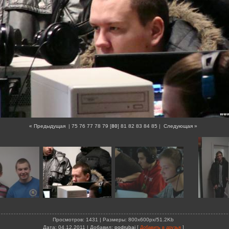
« Предыдущая
|
75
76
77
78
79
[
80
]
81
82
83
84
85
|
Следующая »
Просмотров
: 1431 |
Размеры
: 800x600px/51.2Kb
Дата
: 04.12.2011 |
Добавил
:
podrubaj
[
]
Добавить в друзья