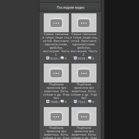
Последние видео
Самые смешные
Самые смешные
и тупые люди соц.
и тупые люди соц.
сетей. Вконтакте,
сетей. Вконтакте,
одноклассники,
одноклассники,
фейсбук,
фейсбук,
инстаграм. Часть
инстаграм. Часть
1.
2.
9244
|
0
8339
|
0
Подборка
Подборка
приколов про
приколов про
животных. Коты,
животных. Коты,
собаки и др. Угар
собаки и др. Угар
№1
№2
7099
|
0
7312
|
0
Подборка
Подборка
приколов про
приколов про
животных. Коты,
животных. Коты,
собаки и др. Угар
собаки и др. Угар