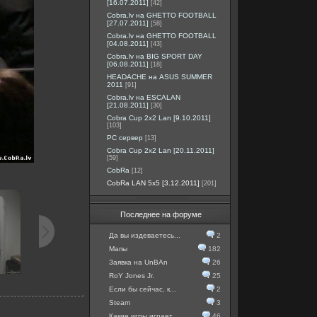
[16.07.2011]
[42]
Cobra.lv на GHETTO FOOTBALL
[27.07.2011]
[58]
Cobra.lv на GHETTO FOOTBALL
[04.08.2011]
[43]
Cobra.lv на BIG SPORT DAY
[06.08.2011]
[18]
HEADACHE на ASUS SUMMER
2011
[91]
Cobra.lv на ESCALAN
[21.08.2011]
[30]
Cobra Cup 2x2 Lan [9.10.2011]
[103]
PC сервер
[13]
Cobra Cup 2x2 Lan [20.11.2011]
[59]
CobRa
[12]
CobRa LAN 5x5 [3.12.2011]
[201]
Последнее на форуме
Да вы издеваетесь...
2
Мапы
182
Заявка на UnBAn
26
RoY Jones Jr.
25
Если бы сейчас, к...
2
Steam
3
Какие игры играет...
46