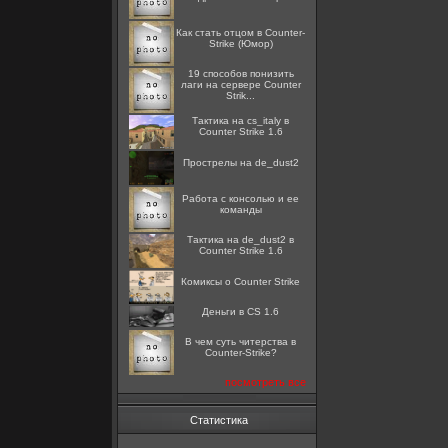
Как стать отцом в Counter-
Strike (Юмор)
19 способов понизить
лаги на сервере Counter
Strik...
Тактика на cs_italy в
Counter Strike 1.6
Прострелы на de_dust2
Работа с консолью и ее
команды
Тактика на de_dust2 в
Counter Strike 1.6
Комиксы о Counter Strike
Деньги в CS 1.6
В чем суть читерства в
Counter-Strike?
посмотреть все
Статистика