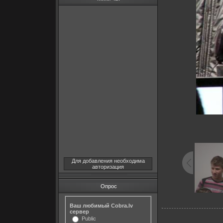
Для добавления необходима
авторизация
Опрос
Ваш любимый Cobra.lv
сервер
Public