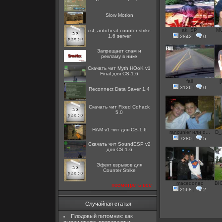
Slow Motion
ak. SP
MU
csf_anticheat counter strike
1.6 server
2842
|
0
Запрещает спам и
рекламу в нике
Скачать чит Myth HОоK v1
Final для CS-1.6
fail
[
3126
|
0
Reconnect Data Saver 1.4
Скачать чит Fixed Cdhack
5.0
HAM v1 чит для CS-1.6
rancunier или d...
D_
7280
|
5
Скачать чит SoundESP v2
для CS 1.6
Эфект взрывов для
Counter Strike
macedonec
BI
посмотреть все
2568
|
2
Случайная статья
Плодовый питомник: как