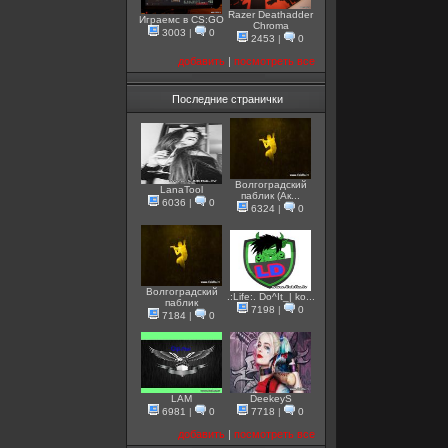
Razer Deathadder
Играемс в CS:GO
Chroma
3003
|
0
2453
|
0
добавить
|
посмотреть все
Последние странички
Волгоградский
LanaTool
паблик (Ак...
6036
|
0
6324
|
0
Волгоградский
.:Life:. Do^It_| ko...
паблик
7198
|
0
7184
|
0
LAM
DeekeyS
6981
|
0
7718
|
0
добавить
|
посмотреть все