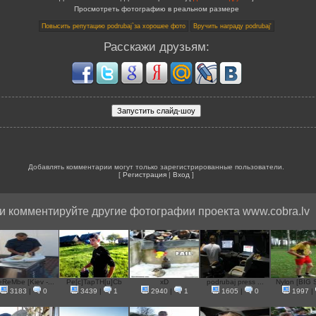
Просмотреть фотографию в реальном размере
Расскажи друзьям:
Добавлять комментарии могут только зарегистрированные пользователи.
[
Регистрация
|
Вход
]
и комментируйте другие фотографии проекта www.cobra.lv
ReMbe [Kiev -...
Pe[c]TapTH[u]Cb
хD
podrubaj press ...
Nylon [BIG 
3183
|
0
3439
|
1
2940
|
1
1605
|
0
1997
|