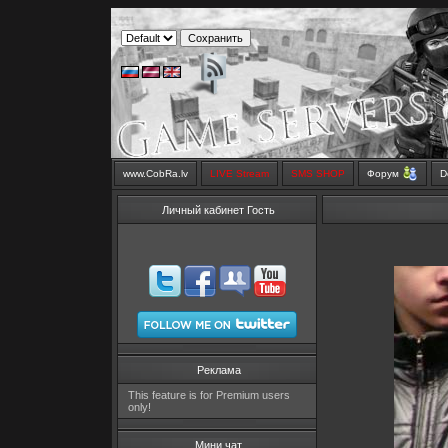
www.CobRa.lv
LIVE Stream
SMS SHOP
Форум
D
Личный кабинет Гость
Реклама
This feature is for Premium users
only!
Мини чат