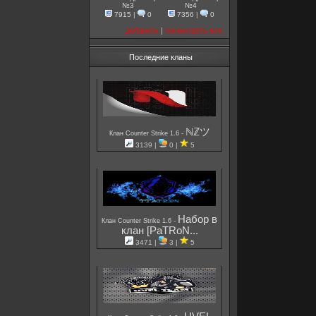
№3
№4
7915
|
0
7356
|
0
добавить
|
посмотреть все
Последние кланы
ℕℤツ
-
Клан Counter Strike 1.6
3139 |
0 |
5
Набор в
-
Клан Counter Strike 1.6
клан [PaTRoN...
3471 |
3 |
5