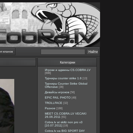
оп кланов
Категории
Игроки и админы CS.COBRA.LV
[696]
Турниры counter strike 1.6
[13]
Турниры Counter Strike Global
Offensive
[36]
Девайсы игроков
[56]
EPIC FAIL PHOTO
[49]
TROLLFACE
[32]
Разное
[186]
MEET CS.COBRA.LV VECAKI
26.06.2011
[61]
Cobra.lv at skillz non pro v3
[10.07.2011]
[19]
Cobra.lv на BIG SPORT DAY