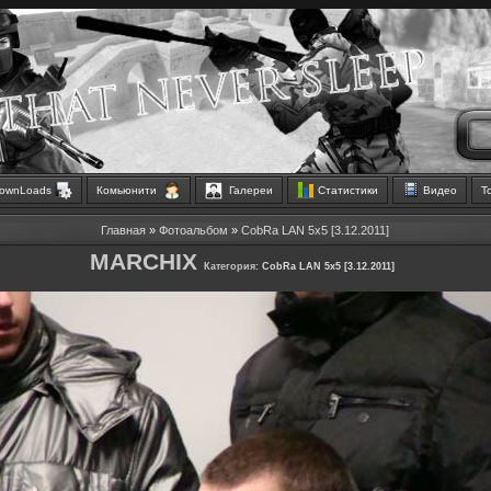
ownLoads
Комьюнити
Галереи
Статистики
Видео
Т
Главная
»
Фотоальбом
»
CobRa LAN 5x5 [3.12.2011]
MARCHIX
Категория:
CobRa LAN 5x5 [3.12.2011]