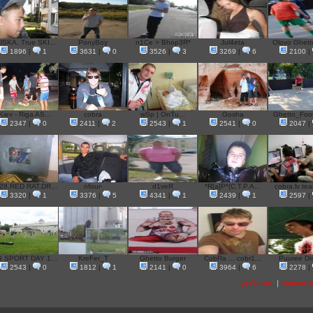
SKA. True SKI...
PonyBoy
n1Ce > Bhop3R*
Jul4eta
Olovo Ghetto
1896
|
1
3631
|
0
3526
|
3
3269
|
6
2100
|
Kiev - Riga AS...
cobra
wSp | OnTu...
Gosha
Ghetto_Footb
2347
|
0
2411
|
2
2543
|
1
2541
|
0
2047
|
28,RED RAT,DR...
nfour-
d1veR
*R[a]P*(C.T.P.A...
cobra.lv tea
3320
|
1
3376
|
5
4341
|
1
2439
|
1
2597
|
G SPORT DAY 1...
KreFer_T
Ghetto Burger
CobRa ... cobr1...
Puuree Di
2543
|
0
1812
|
1
2141
|
0
3964
|
6
2278
|
добавить
|
посмотр