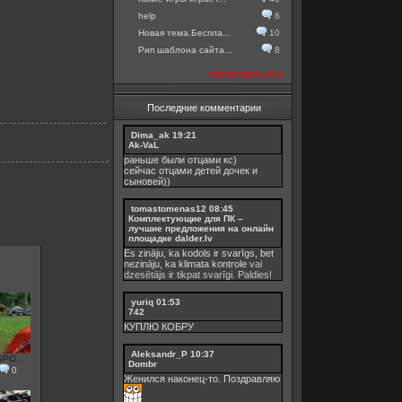
help
6
Новая тема.Беспла...
10
Рип шаблона сайта...
8
посмотреть все
Последние комментарии
Dima_ak
19:21
Ak-VaL
раньше были отцами кс)
сейчас отцами детей дочек и
сыновей))
tomastomenas12
08:45
Комплектующие для ПК –
лучшие предложения на онлайн
площадке dalder.lv
Es zināju, ka kodols ir svarīgs, bet
nezināju, ka
klimata kontrole
vai
dzesētājs ir tikpat svarīgi. Paldies!
yuriq
01:53
742
КУПЛЮ КОБРУ
Aleksandr_P
10:37
SPO...
Dombr
0
Женился наконец-то. Поздравляю