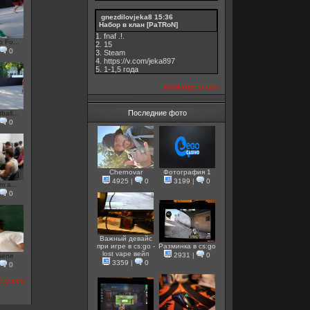
gnezdilovjeka8
15:36
Набор в клан [PaTRoN]
1. fnaf .!.
 Fo...
2. 15
0
3. Steam
4. https://v.com/jeka897
5. 1-1,5 годa
посмотреть все
Последние фото
all...
0
Chernovar
Фотография 1
4925
|
0
3199
|
0
m a...
0
Важный девайс
при игре в cs:go -
Разминка в cs:go
lost vape вейп
2931
|
0
sene
3359
|
0
0
еть все