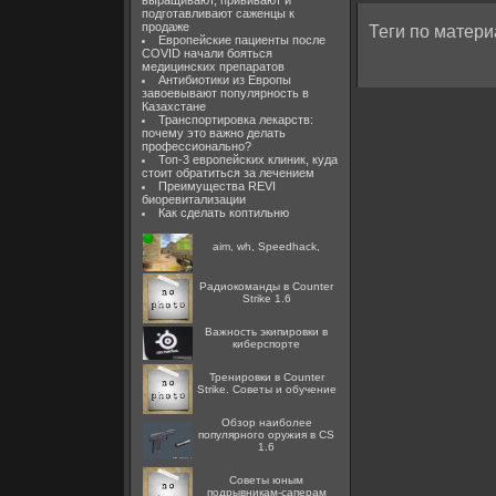
выращивают, прививают и
подготавливают саженцы к
продаже
Теги по матери
Европейские пациенты после
COVID начали бояться
медицинских препаратов
Антибиотики из Европы
завоевывают популярность в
Казахстане
Транспортировка лекарств:
почему это важно делать
профессионально?
Топ-3 европейских клиник, куда
стоит обратиться за лечением
Преимущества REVI
биоревитализации
Как сделать коптильню
aim, wh, Speedhack,
Радиокоманды в Counter
Strike 1.6
Важность экипировки в
киберспорте
Тренировки в Counter
Strike. Советы и обучение
Обзор наиболее
популярного оружия в CS
1.6
Советы юным
подрывникам-саперам