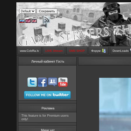
www.CobRa.lv
LIVE Stream
SMS SHOP
Форум
DownLoads
Личный кабинет Гость
Реклама
This feature is for Premium users
only!
Мини чат