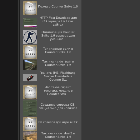
Поэма о Counter Strike 1.6
HTTP Fast Download для
CS сервера На Ucoz
сайтах
Оптимизация Counter
Strike 1.6 сервера для
уменьше...
Три главные роли в
Counter Strike 1.6
Тактика на de_train в
Counter Strike 1.6
Гранаты [HE, Flashbang,
Smoke Grendade в
Counter S...
Что такое спрайт,
текстура, модель в
Counter Strik...
Создание сервера CS,
специально для новичков
36 советов при игре в CS:
Тактика на de_dust2 в
Counter Strike 1.6