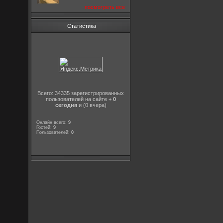
посмотреть все
Статистика
Всего: 34335 зарегистрированных
пользователей на сайте +
0
сегодня
и (0 вчера)
Онлайн всего:
9
Гостей:
9
Пользователей:
0