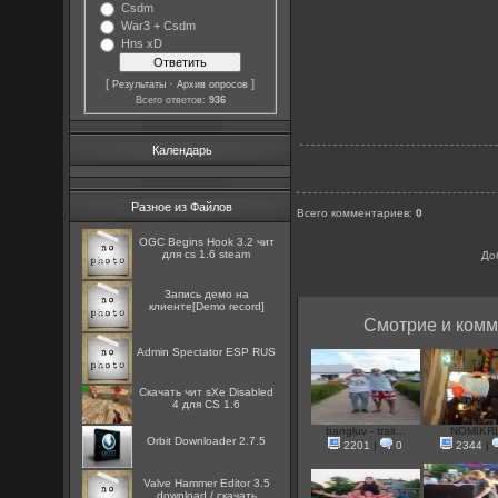
Csdm
War3 + Csdm
Hns xD
[
·
]
Результаты
Архив опросов
Всего ответов:
936
Календарь
Разное из Файлов
Всего комментариев
:
0
OGC Begins Hook 3.2 чит
для cs 1.6 steam
До
Запись демо на
клиенте[Demo record]
Смотрие и комм
Admin Spectator ESP RUS
Скачать чит sXe Disabled
4 для CS 1.6
bangluv - trait...
NOMIKR
Orbit Downloader 2.7.5
2201
|
0
2344
|
Valve Hammer Editor 3.5
download / скачать