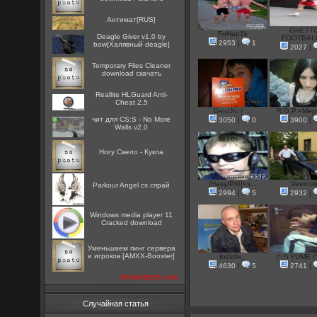
Антимат[RUS]
GHETT
FoHap1k
Deagle Giver v1.0 by
FOOTBALL
2953
|
1
bow[Халявный deagle]
2027
|
Temporary Files Cleaner
download скачать
Reallite HLGuard Anti-
Cheat 2.5
D-nuJIc | ...
R.G.P.<Mepu
чит для CS:S - No More
3050
|
0
3900
|
Walls v2.0
Ногу Свело - Кукла
[Hasy/Pr0]<s...
Veenro
Parkour Angel cs спрай
2994
|
5
2932
|
Windows media player 11
Cracked download
Уменьшаем пинг сервера
и игроков [AMXX-Booster]
Indefix_
(*.*) YUME (^
4630
|
5
2741
|
посмотреть все
Случайная статья