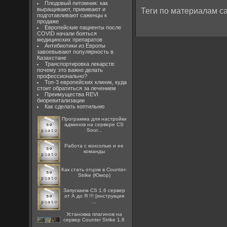
Плодовый питомник: как
выращивают, прививают и
Теги по материалам са
подготавливают саженцы к
продаже
Европейские пациенты после
COVID начали бояться
медицинских препаратов
Антибиотики из Европы
завоевывают популярность в
Казахстане
Транспортировка лекарств:
почему это важно делать
профессионально?
Топ-3 европейских клиник, куда
стоит обратиться за лечением
Преимущества REVI
биоревитализации
Как сделать коптильню
Программа для настройки
админов на сервере CS
Sour...
Работа с консолью и ее
команды
Как стать отцом в Counter-
Strike (Юмор)
Запускаем CS 1.6 сервер
от А до Я !!! [инструкция
...
Установка плагинов на
сервер Counter Strike 1.6