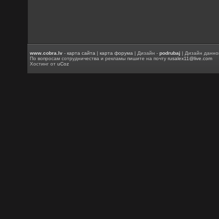
www.cobra.lv
-
карта сайта
|
карта форума
| Дизайн -
podrubaj
| Дизайн данно
По вопросам сотрудничества и рекламы пишите на почту
rusalex11@live.com
Хостинг от
uCoz