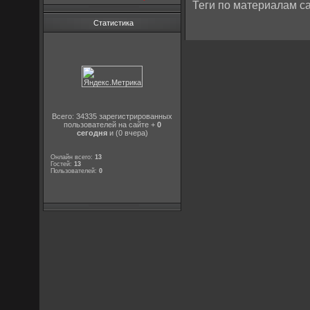
Теги по материалам са
Статистика
Всего: 34335 зарегистрированных
пользователей на сайте +
0
сегодня
и (0 вчера)
Онлайн всего:
13
Гостей:
13
Пользователей:
0