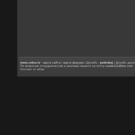
www.cobra.lv
-
карта сайта
|
карта форума
| Дизайн -
podrubaj
| Дизайн данн
По вопросам сотрудничества и рекламы пишите на почту
rusalex11@live.com
Хостинг от
uCoz