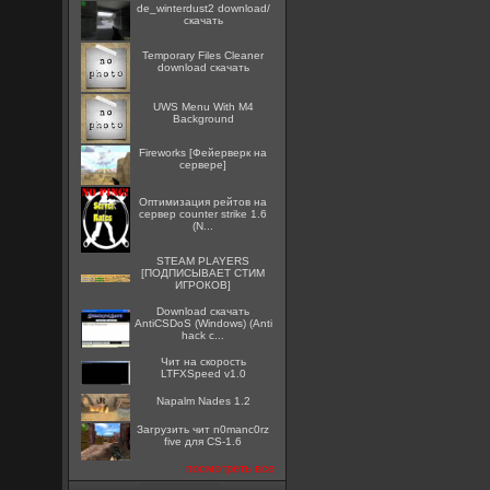
de_winterdust2 download/
скачать
Temporary Files Cleaner
download скачать
UWS Menu With M4
Background
Fireworks [Фейерверк на
сервере]
Оптимизация рейтов на
сервер counter strike 1.6
(N...
STEAM PLAYERS
[ПОДПИСЫВАЕТ СТИМ
ИГРОКОВ]
Download скачать
AntiCSDoS (Windows) (Anti
hack c...
Чит на скорость
LTFXSpeed v1.0
Napalm Nades 1.2
Загрузить чит n0manc0rz
five для CS-1.6
посмотреть все