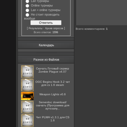
Lan турниры
Online турниры
Lan + online турниры
Не стоит проводить
вообще
[
·
]
Результаты
Архив опросов
Всего комментариев
:
1
Всего ответов:
1596
Календарь
Разное из Файлов
Скачать Готовый сервер
Zombie Plague v4.07
OGC Begins Hook 3.2 чит
для cs 1.6 steam
Weapon Lights v0.6
Serverdoc download/
скачать (Программа для
аутозапу...
Чит PLWH v1.3.1 для CS
1.6