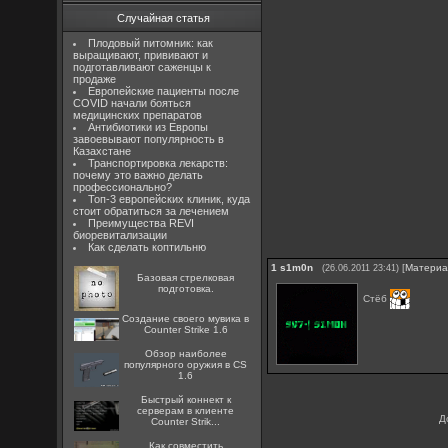
Случайная статья
Плодовый питомник: как
выращивают, прививают и
подготавливают саженцы к
продаже
Европейские пациенты после
COVID начали бояться
медицинских препаратов
Антибиотики из Европы
завоевывают популярность в
Казахстане
Транспортировка лекарств:
почему это важно делать
профессионально?
Топ-3 европейских клиник, куда
стоит обратиться за лечением
Преимущества REVI
биоревитализации
Как сделать коптильню
1
s1m0n
[
Матери
(26.06.2011 23:41)
Базовая стрелковая
подготовка.
Стёб
Создание своего мувика в
Counter Strike 1.6
Обзор наиболее
популярного оружия в CS
1.6
Быстрый коннект к
серверам в клиенте
Д
Counter Strik...
Как совместить