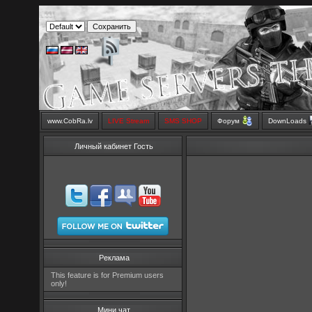
www.CobRa.lv
LIVE Stream
SMS SHOP
Форум
DownLoads
Личный кабинет Гость
Реклама
This feature is for Premium users
only!
Мини чат