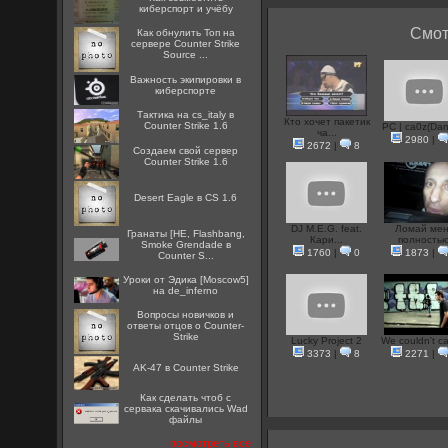
киберспорт и учёбу
Смот
Как обнулить Топ на
сервере Counter Strike
Source ...
Важность экипировки в
киберспорте
Тактика на cs_italy в
Кто хочет пакетик
Counter Strike 1.6
PC | ca0z(Dany
ча...
2980
|
2672
|
8
Создаем свой сервер
Counter Strike 1.6
Desert Eagle в CS 1.6
DJ M.E.G. feat.
Ломай мен
Гранаты [HE, Flashbang,
Кари...
полность
Smoke Grendade в
1760
|
0
1873
|
Counter S...
Уроки от Эдика [Moscow5]
на de_inferno
Вопросы новичков и
ответы отцов о Counter-
Strike
Lucky Project 2
We couldn't ca
3373
|
8
2271
|
AK-47 в Counter Strike
Как сделать чтоб с
сервака скачивались Wad
файлы
посмотреть все