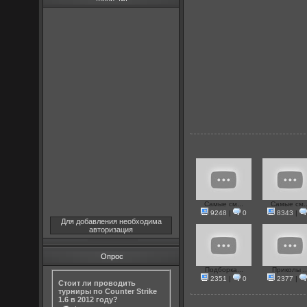
Самые см...
Самые см..
9248
|
0
8343
|
Для добавления необходима
авторизация
Опрос
Подборка...
Приколы ..
2351
|
0
2377
|
Стоит ли проводить
турниры по Counter Strike
1.6 в 2012 году?