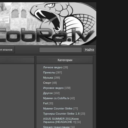
оп кланов
Категории
Личное видео
[26]
Приколы
[387]
Музыка
[288]
Спорт
[48]
Игровое видео
[158]
Другое
[102]
Мувики cs.CobRa.lv
[42]
Fail
[33]
Мувики Counter Strike
[77]
Турниры Counter Strike 1.6
[23]
ASUS SUMMER 2011Киев
Украина [HEADACHE +]
[11]
Stream трансляции
[11]