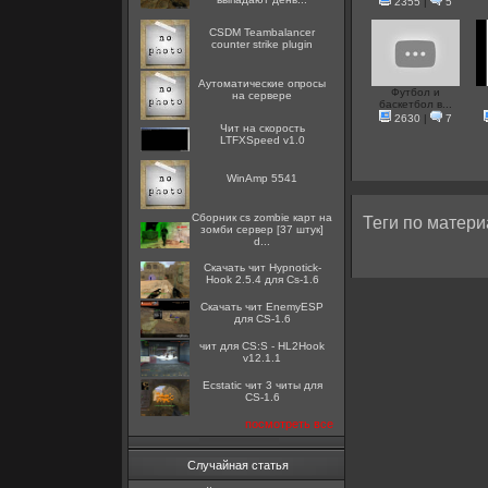
2355
|
5
CSDM Teambalancer
counter strike plugin
Аутоматические опросы
Футбол и
на сервере
баскетбол в...
2630
|
7
Чит на скорость
LTFXSpeed v1.0
WinAmp 5541
Сборник cs zombie карт на
Теги по матери
зомби сервер [37 штук]
d...
Скачать чит Hypnotick-
Hook 2.5.4 для Cs-1.6
Скачать чит EnemyESP
для CS-1.6
чит для CS:S - HL2Hook
v12.1.1
Ecstatic чит 3 читы для
CS-1.6
посмотреть все
Случайная статья