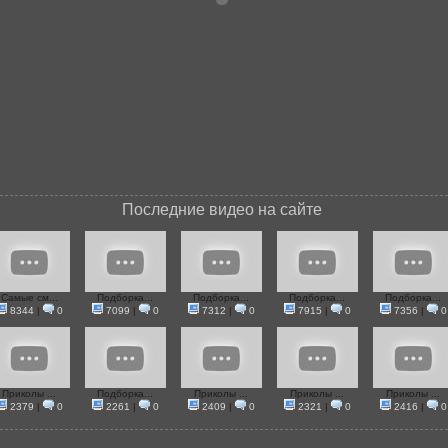
Последние видео на сайте
Самые см...
Подборка...
Подборка...
Подборка...
Подборка...
8344
|
0
7099
|
0
7312
|
0
7915
|
0
7356
|
0
Приколы ...
Подборка...
Приколы ...
Приколы ...
Приколы ...
2379
|
0
2261
|
0
2409
|
0
2321
|
0
2416
|
0