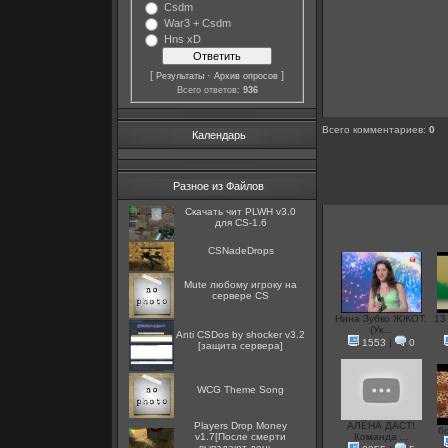
Csdm
War3 + Csdm
Hns xD
[
·
]
Результаты
Архив опросов
Всего ответов:
936
Всего комментариев
:
0
Календарь
Разное из Файлов
Скачать чит PLWH v3.0
для CS-1.6
CSNadeDrops
Mute любому игроку на
сервере CS
Нина Зубко ЖЖОТ.
13
(Ук...
Anti CSDos by shocker v3.2
1553
|
0
[защита сервера]
WCG Theme Song
Players Drop Money
АЛЁНА ДАСТ!
б
v1.7[После смерти
Команда ...
выпадают день...