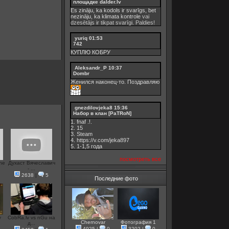
площадке dalder.lv
Es zināju, ka kodols ir svarīgs, bet
nezināju, ka
klimata kontrole
vai
dzesētājs ir tikpat svarīgi. Paldies!
yuriq
01:53
742
КУПЛЮ КОБРУ
Aleksandr_P
10:37
Dombr
Женился наконец-то. Поздравляю
gnezdilovjeka8
15:36
Набор в клан [PaTRoN]
1. fnaf .!.
2. 15
3. Steam
4. https://v.com/jeka897
5. 1-1,5 годa
посмотреть все
ne
Духаст Вячеславич
- ...
2638
|
5
Последние фото
y
CobRa.lv vs nGu на
Chernovar
Фотография 1
д...
4925
|
0
3202
|
0