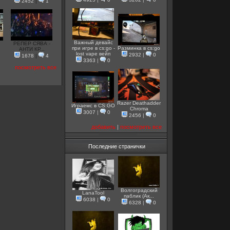
2452
|
1
Важный девайс
РЕПЕР СЯВА -
при игре в cs:go -
Разминка в cs:go
АНТИ КР...
lost vape вейп
2932
|
0
1678
|
4
3363
|
0
посмотреть все
Razer Deathadder
Играемс в CS:GO
Chroma
3007
|
0
2456
|
0
добавить
|
посмотреть все
Последние странички
Волгоградский
LanaTool
паблик (Ак...
6038
|
0
6328
|
0