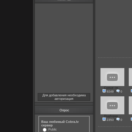
Самые см...
9249
|
0
Для добавления необходима
авторизация
Опрос
Подборка...
2353
|
0
Ваш любимый Cobra.lv
сервер
Public