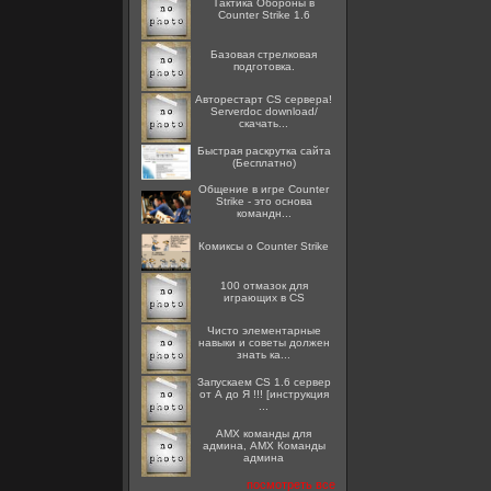
Тактика Обороны в
Counter Strike 1.6
Базовая стрелковая
подготовка.
Авторестарт CS сервера!
Serverdoc download/
скачать...
Быстрая раскрутка сайта
(Бесплатно)
Общение в игре Counter
Strike - это основа
командн...
Комиксы о Counter Strike
100 отмазок для
играющих в CS
Чисто элементарные
навыки и советы должен
знать ка...
Запускаем CS 1.6 сервер
от А до Я !!! [инструкция
...
AMX команды для
админа, AMX Команды
админа
посмотреть все