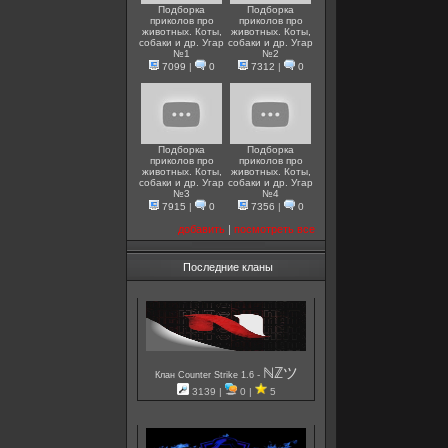
Подборка
Подборка
приколов про
приколов про
животных. Коты,
животных. Коты,
собаки и др. Угар
собаки и др. Угар
№1
№2
7099
|
0
7312
|
0
Подборка
Подборка
приколов про
приколов про
животных. Коты,
животных. Коты,
собаки и др. Угар
собаки и др. Угар
№3
№4
7915
|
0
7356
|
0
добавить
|
посмотреть все
Последние кланы
ℕℤツ
-
Клан Counter Strike 1.6
3139 |
0 |
5