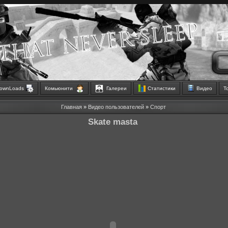
ownLoads
Комьюнити
Галереи
Статистики
Видео
Т
Главная
»
Видео пользователей
»
Спорт
Skate masta