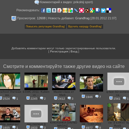
Комментарий к видео: prikolnij sport)
Рекомендовать:
Просмотров:
12608
|
Новость добавил
:
Grandfrag
[28.01.2012 21:07]
Добавлять комментарии могут только зарегистрированные пользователи.
[
Регистрация
|
Вход
]
Смотрите и комментируйте также другие видео на сайте
 school Уличная
ESWC 2011: Kuben
Master-class от
q-fast SD someo
prrrrrrrrrrrrrrrr
ма...
vs ...
Mark...
ca...
1946
|
7
2524
|
1
2245
|
2
2412
|
3
1541
|
1
KAKASHKA GAVNO
cw -3 s AK47 b
обёр зажигает
moj moment ))
НЕ ПОВЕЗЛО
MAGAZ...
RusS...
1605
|
1
1833
|
3
4977
|
8