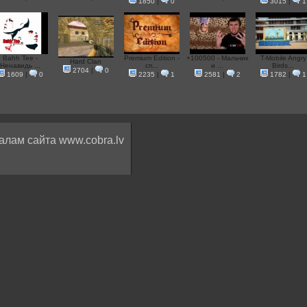
1850
|
0
3015
|
1
Bahh Tee -
Premium Edition -
+100500 - Мальчик
T-Mobile Angry
Hard Clan
Ненавидь ...
сп...
и ...
Birds...
2704
|
0
1609
|
0
2235
|
1
2581
|
2
1782
|
1
алам сайта www.cobra.lv