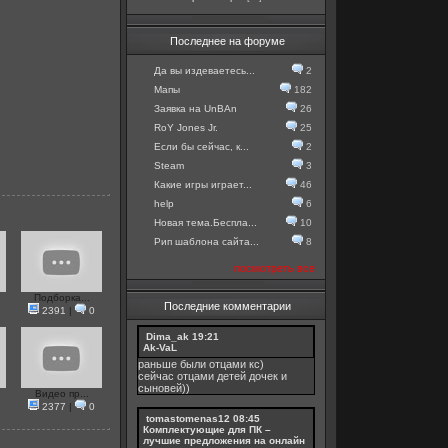
Последнее на форуме
Да вы издеваетесь...
2
Мапы
182
Заявка на UnBAn
26
RoY Jones Jr.
25
Если бы сейчас, к...
2
Steam
3
Какие игры играет...
46
help
6
Новая тема.Беспла...
10
Рип шаблона сайта...
8
посмотреть все
Подборка...
Последние комментарии
2391
|
0
Dima_ak
19:21
Ak-VaL
раньше были отцами кс)
сейчас отцами детей дочек и
сыновей))
Видео пр...
2377
|
0
tomastomenas12
08:45
Комплектующие для ПК –
лучшие предложения на онлайн