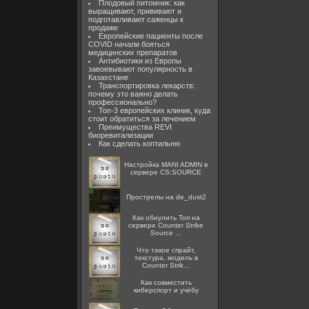
Плодовый питомник: как
выращивают, прививают и
подготавливают саженцы к
продаже
Европейские пациенты после
COVID начали бояться
медицинских препаратов
Антибиотики из Европы
завоевывают популярность в
Казахстане
Транспортировка лекарств:
почему это важно делать
профессионально?
Топ-3 европейских клиник, куда
стоит обратиться за лечением
Преимущества REVI
биоревитализации
Как сделать коптильню
Настройка MANI ADMIN в
сервере CS:SOURCE
Прострелы на de_dust2
Как обнулить Топ на
сервере Counter Strike
Source ...
Что такое спрайт,
текстура, модель в
Counter Strik...
Как совместить
киберспорт и учёбу