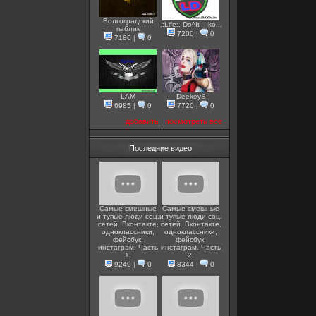
Волгоградский
.:Life:. Do^It_| ko...
паблик
7200
|
0
7186
|
0
LAM
DeekeyS
6985
|
0
7720
|
0
добавить
|
посмотреть все
Последние видео
Самые смешные
Самые смешные
и тупые люди соц.
и тупые люди соц.
сетей. Вконтакте,
сетей. Вконтакте,
одноклассники,
одноклассники,
фейсбук,
фейсбук,
инстаграм. Часть
инстаграм. Часть
1.
2.
9249
|
0
8344
|
0