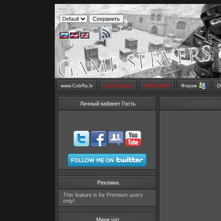
www.CobRa.lv
LIVE Stream
SMS SHOP
Форум
D
Личный кабинет Гость
Реклама
This feature is for Premium users
only!
Мини чат