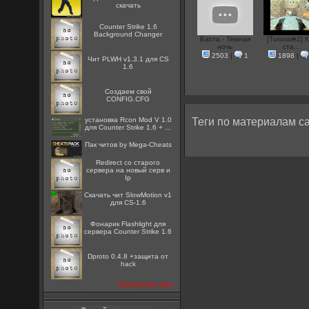
скачать
Counter Strike 1.6
Background Changer
Баста - Темная
[Tutorial#2] 
ночь
ста...
2503
|
1
1898
|
Чит PLWH v1.3.1 для CS
1.6
Создаем свой
CONFIG.CFG
установка Rcon Mod V 1.0
Теги по материалам са
для Counter Strike 1.6 + ...
Пак читов by Mega-Cheats
Redirect со старого
сервера на новый серв и
Ip
Скачать чит SlowMotion v1
для CS-1.6
Фонарик Flashlight для
сервера Counter Strike 1.6
Dproto 0.4.8 +защита от
hack
посмотреть все