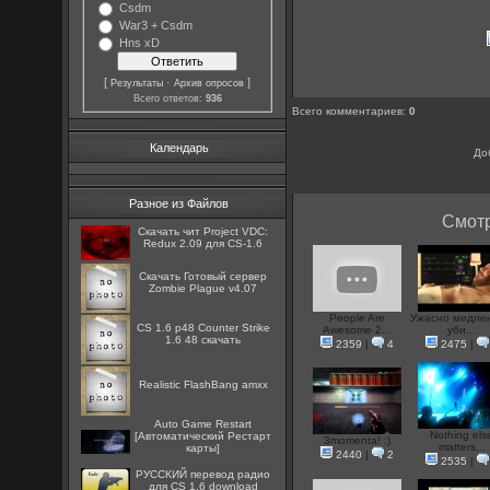
Csdm
War3 + Csdm
Hns xD
[
·
]
Результаты
Архив опросов
Всего ответов:
936
Всего комментариев
:
0
Календарь
До
Разное из Файлов
Смотр
Скачать чит Project VDC:
Redux 2.09 для CS-1.6
Скачать Готовый сервер
Zombie Plague v4.07
People Are
Ужасно медле
CS 1.6 p48 Counter Strike
Awesome 2...
уби...
1.6 48 скачать
2359
|
4
2475
|
Realistic FlashBang amxx
Auto Game Restart
Nothing els
[Автоматический Рестарт
3momenta! :)
matters...
карты]
2440
|
2
2535
|
РУССКИЙ перевод радио
для CS 1.6 download