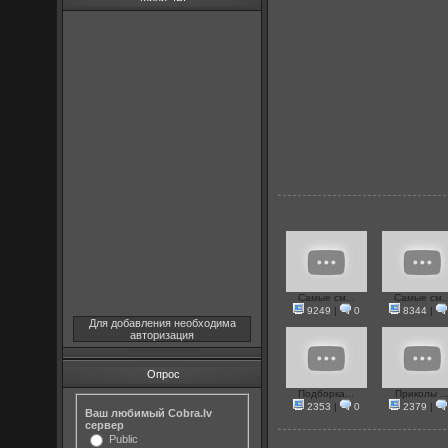
Самые см...
Самые см..
9249
|
0
8344
|
Для добавления необходима
авторизация
Опрос
Подборка...
Приколы ..
2353
|
0
2379
|
Ваш любимый Cobra.lv
сервер
Public