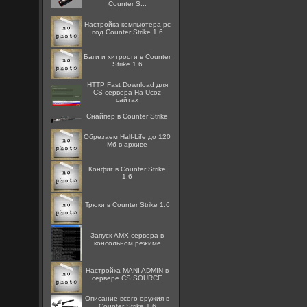
Counter S...
Настройка компьютера pc
под Counter Strike 1.6
Баги и хитрости в Counter
Strike 1.6
HTTP Fast Download для
CS сервера На Ucoz
сайтах
Снайпер в Counter Strike
Обрезаем Half-Life до 120
Мб в архиве
Конфиг в Counter Strike
1.6
Трюки в Counter Strike 1.6
Запуск AMX сервера в
консольном режиме
Настройка MANI ADMIN в
сервере CS:SOURCE
Описание всего оружия в
Counter Strike 1.6