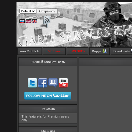
www.CobRa.lv
LIVE Stream
SMS SHOP
Форум
DownLoads
Личный кабинет Гость
Реклама
This feature is for Premium users
only!
Мини чат