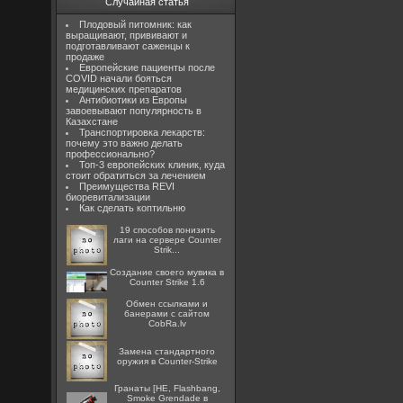
Случайная статья
Плодовый питомник: как
выращивают, прививают и
подготавливают саженцы к
продаже
Европейские пациенты после
COVID начали бояться
медицинских препаратов
Антибиотики из Европы
завоевывают популярность в
Казахстане
Транспортировка лекарств:
почему это важно делать
профессионально?
Топ-3 европейских клиник, куда
стоит обратиться за лечением
Преимущества REVI
биоревитализации
Как сделать коптильню
19 способов понизить
лаги на сервере Counter
Strik...
Создание своего мувика в
Counter Strike 1.6
Oбмен ссылками и
банерами с сайтом
CobRa.lv
Замена стандартного
оружия в Counter-Strike
Гранаты [HE, Flashbang,
Smoke Grendade в