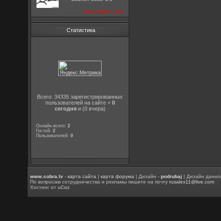
посмотреть все
Статистика
Всего: 34335 зарегистрированных
пользователей на сайте +
0
сегодня
и (0 вчера)
Онлайн всего:
2
Гостей:
2
Пользователей:
0
www.cobra.lv
-
карта сайта
|
карта форума
| Дизайн -
podrubaj
| Дизайн данно
По вопросам сотрудничества и рекламы пишите на почту
rusalex11@live.com
Хостинг от
uCoz