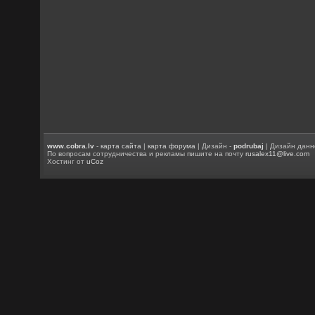
www.cobra.lv
-
карта сайта
|
карта форума
| Дизайн -
podrubaj
| Дизайн данн
По вопросам сотрудничества и рекламы пишите на почту
rusalex11@live.com
Хостинг от
uCoz