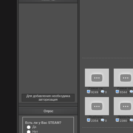
Самые см...
Самые см..
9249
|
0
8344
|
Для добавления необходима
авторизация
Опрос
Подборка...
Приколы ..
2354
|
0
2380
|
Есть ли у Вас STEAM?
Да
Нет