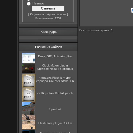
Незнаю
[
·
]
Результаты
Архив опросов
Всего ответов:
1258
Всего комментариев
:
1
Календарь
Разное из Файлов
Easy_GIF_Animator_Pro
Clock Maker plugin
[делаем часы на стенах]
Фонарик Flashlight для
сервера Counter Strike 1.6
cs16 protocol48 full patch
SpecList
FlashFlare plugin CS 1.6