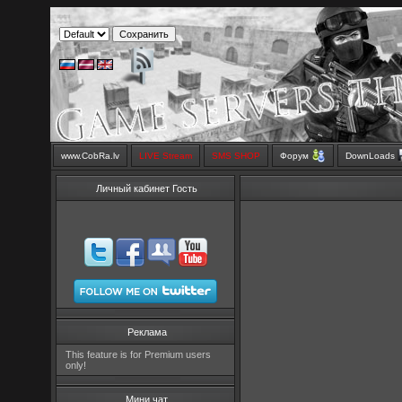
www.CobRa.lv
LIVE Stream
SMS SHOP
Форум
DownLoads
Личный кабинет Гость
Реклама
This feature is for Premium users
only!
Мини чат