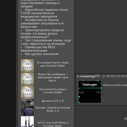
подготавливают саженцы к
продаже
Европейские пациенты после
COVID начали бояться
медицинских препаратов
Антибиотики из Европы
завоевывают популярность в
Казахстане
Транспортировка лекарств:
почему это важно делать
профессионально?
Топ-3 европейских клиник, куда
стоит обратиться за лечением
Преимущества REVI
биоревитализации
Как сделать коптильню
Установка Psycho Stats
для Counter Strike
Искусство снайпера –
1
snoopdogg777
[
(17.09.2012 20:49)
свинцовый привет для
врага
shluha prodaznaj
Как понизить ping в
Counter-Strike
Деньги в CS 1.6
Тактика. Assault в Counter
Strike 1.6
Д
АК-47 или Colt M4A1 в
Counter Strike