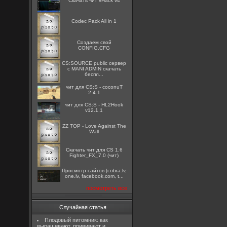
Скачать чит vHack v4
Codec Pack All in 1
Создаем свой
CONFIG.CFG
CS:SOURCE public сервер
с MANI ADMIN скачать
беспл...
чит для CS:S - coconuT
2.4.1
чит для CS:S - HL2Hook
v12.1.1
ZZ TOP - Love Against The
Wall
Скачать чит для CS 1.6
Fighter_FX_7.0 (чит)
Просмотр сайтов [cobra.lv,
one.lv, facebook.com, t...
посмотреть все
Случайная статья
Плодовый питомник: как
выращивают, прививают и