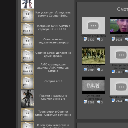
Смот
Как установить\запустить
демку в Counter-Strik...
Настройка MANI ADMIN в
сервере CS:SOURCE
Notactic production
ЛоОООл
Советы юным
2439
|
3
1638
|
подрывникам-саперам
Counter-Strike: Делаем из
демки фильм
AMX команды для
Обосраться
"ХАРДБАС"
админа, AMX Команды
бассейн..
2385
|
4
админа
2113
|
Распрыг в 1.6
Прыжки и распрыг в
Ох уж эти
World's Fastest
Counter Strike 1.6
иностранцы
2611
|
2583
|
3
Тренировки в Counter
Strike. Советы и обучение
В чем суть читерства в