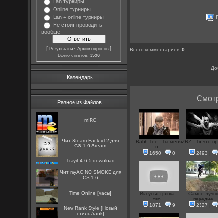
Lan турниры
Online турниры
П
Lan + online турниры
Не стоит проводить
вообще
[
·
]
Результаты
Архив опросов
Всего комментариев
:
0
Всего ответов:
1596
До
Календарь
Смотр
Разное из Файлов
mIRC
Чит Steam Hack v12 для
Bahh Tee - Ты меня
ZRZ - Tо что п
CS-1.6 Steam
н...
...
1650
|
0
2493
|
Trayit 4.6.5 download
Чит myAC NO SMOKE для
CS-1.6
Time Online [часы]
Иисусья тряпка -
Самое лучш
тво...
передне...
1871
|
9
2327
|
New Rank Style [Новый
стиль /rank]