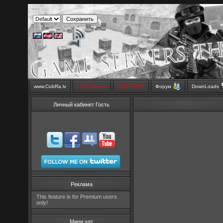
www.CobRa.lv
LIVE Stream
SMS SHOP
Форум
DownLoads
Личный кабинет Гость
Реклама
This feature is for Premium users
only!
Мини чат