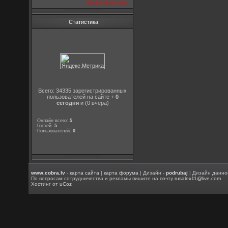
посмотреть все
Статистика
Всего: 34335 зарегистрированных
пользователей на сайте +
0
сегодня
и (0 вчера)
Онлайн всего:
5
Гостей:
5
Пользователей:
0
www.cobra.lv
-
карта сайта
|
карта форума
| Дизайн -
podrubaj
| Дизайн данно
По вопросам сотрудничества и рекламы пишите на почту
rusalex11@live.com
Хостинг от
uCoz