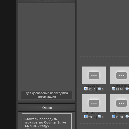
Самые см...
Самые см..
9249
|
0
8344
|
Для добавления необходима
авторизация
Опрос
Подборка...
Приколы ..
2353
|
0
2378
|
Стоит ли проводить
турниры по Counter Strike
1.6 в 2012 году?