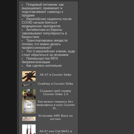
Плодовый питомник: как
выращивают, прививают и
подготавливают саженцы к
продаже
Европейские пациенты после
COVID начали бояться
медицинских препаратов
Антибиотики из Европы
завоевывают популярность в
Казахстане
Транспортировка лекарств:
почему это важно делать
профессионально?
Топ-3 европейских клиник, куда
стоит обратиться за лечением
Преимущества REVI
биоревитализации
Как сделать коптильню
AK-47 в Counter Strike
Снайпер в Counter Strike
Создаем свой сервер
Counter Strike 1.6
Как можно говорить без
микрофона в игре Counter
St...
Установка AMX Bans на
хостинг
АК-47 или Colt M4A1 в