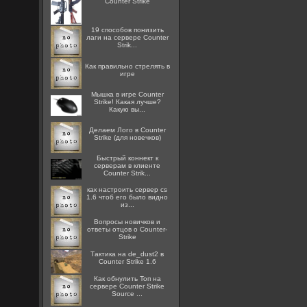
Counter Strike
19 способов понизить
лаги на сервере Counter
Strik...
Как правильно стрелять в
игре
Мышка в игре Counter
Strike! Какая лучше?
Какую вы...
Делаем Лого в Counter
Strike (для новечков)
Быстрый коннект к
серверам в клиенте
Counter Strik...
как настроить сервер cs
1.6 чтоб его было видно
из...
Вопросы новичков и
ответы отцов о Counter-
Strike
Тактика на de_dust2 в
Counter Strike 1.6
Как обнулить Топ на
сервере Counter Strike
Source ...