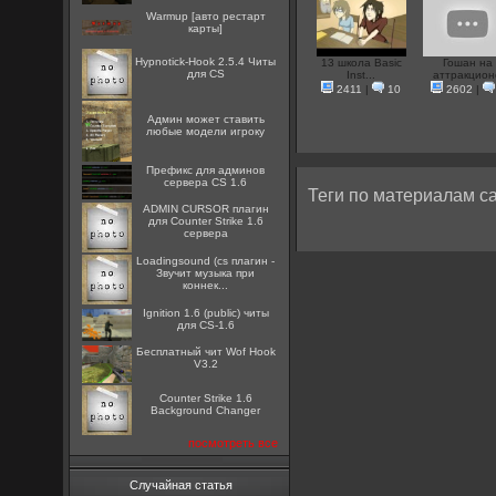
Warmup [авто рестарт
карты]
Hypnotick-Hook 2.5.4 Читы
13 школа Basic
Гошан на
для CS
Inst...
аттракцион
2411
|
10
2602
|
Админ может ставить
любые модели игроку
Префикс для админов
сервера CS 1.6
Теги по материалам са
ADMIN CURSOR плагин
для Counter Strike 1.6
сервера
Loadingsound (cs плагин -
Звучит музыка при
коннек...
Ignition 1.6 (public) читы
для CS-1.6
Бесплатный чит Wof Hook
V3.2
Counter Strike 1.6
Background Changer
посмотреть все
Случайная статья