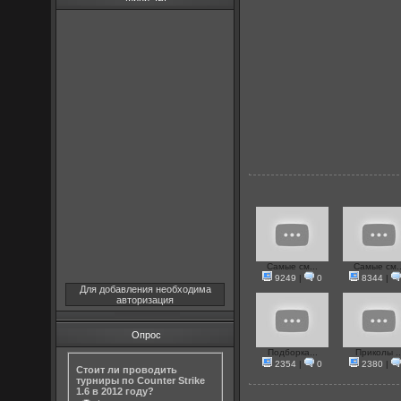
Самые см...
Самые см..
9249
|
0
8344
|
Для добавления необходима
авторизация
Опрос
Подборка...
Приколы ..
2354
|
0
2380
|
Стоит ли проводить
турниры по Counter Strike
1.6 в 2012 году?