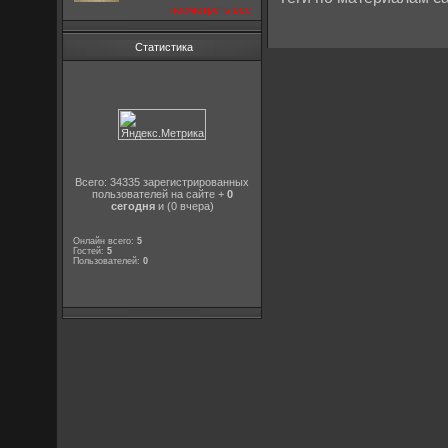
посмотреть все
Статистика
Всего: 34335 зарегистрированных
пользователей на сайте +
0
сегодня
и (0 вчера)
Онлайн всего:
5
Гостей:
5
Пользователей:
0