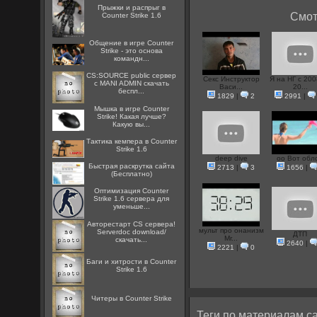
Прыжки и распрыг в
Смот
Counter Strike 1.6
Общение в игре Counter
Strike - это основа
командн...
CS:SOURCE public сервер
Секс Инструктор
Я на НГ с 200
с MANI ADMIN скачать
Васи...
20...
беспл...
1829
|
2
2991
|
Мышка в игре Counter
Strike! Какая лучше?
Какую вы...
Тактика кемпера в Counter
Strike 1.6
deep dive
oo Вот обл
Быстрая раскрутка сайта
2713
|
3
1656
|
(Бесплатно)
Оптимизация Counter
Strike 1.6 сервера для
уменьше...
Авторестарт CS сервера!
мульт про онанизм
Serverdoc download/
ДТП
Mr...
скачать...
2640
|
2221
|
0
Баги и хитрости в Counter
Strike 1.6
Читеры в Counter Strike
Теги по материалам са