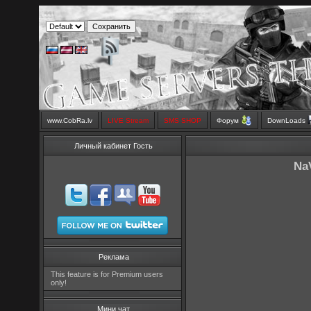
www.CobRa.lv
LIVE Stream
SMS SHOP
Форум
DownLoads
Личный кабинет Гость
Na
Реклама
This feature is for Premium users
only!
Мини чат