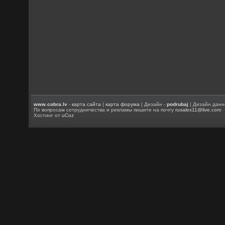
www.cobra.lv
-
карта сайта
|
карта форума
| Дизайн -
podrubaj
| Дизайн данн
По вопросам сотрудничества и рекламы пишите на почту
rusalex11@live.com
Хостинг от
uCoz