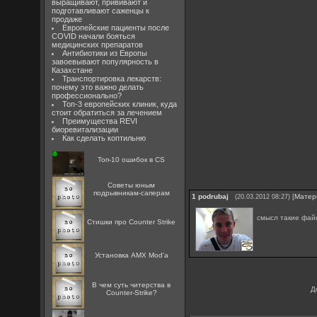
выращивают, прививают и
подготавливают саженцы к
продаже
Европейские пациенты после
COVID начали бояться
медицинских препаратов
Антибиотики из Европы
завоевывают популярность в
Казахстане
Транспортировка лекарств:
почему это важно делать
профессионально?
Топ-3 европейских клиник, куда
стоит обратиться за лечением
Преимущества REVI
биоревитализации
Как сделать коптильню
Топ-10 ошибок в CS
Советы юным
подрывникам-саперам
1
podrubaj
[
Матер
(20.03.2012 08:27)
смысл такие фай
Стишки про Counter Strike
Установка AMX Mod'a
В чем суть читерства в
Д
Counter-Strike?