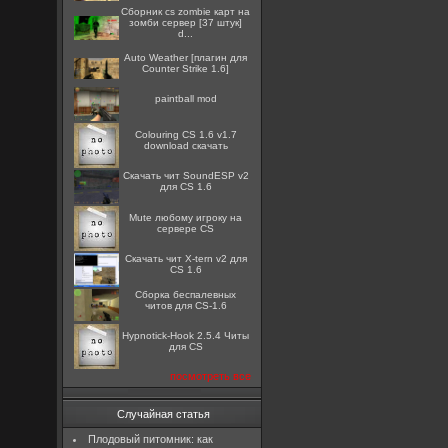
Сборник cs zombie карт на
зомби сервер [37 штук]
d...
Auto Weather [плагин для
Counter Strike 1.6]
paintball mod
Colouring CS 1.6 v1.7
download скачать
Скачать чит SoundESP v2
для CS 1.6
Mute любому игроку на
сервере CS
Скачать чит X-tern v2 для
CS 1.6
Сборка беспалевных
читов для CS-1.6
Hypnotick-Hook 2.5.4 Читы
для CS
посмотреть все
Случайная статья
Плодовый питомник: как