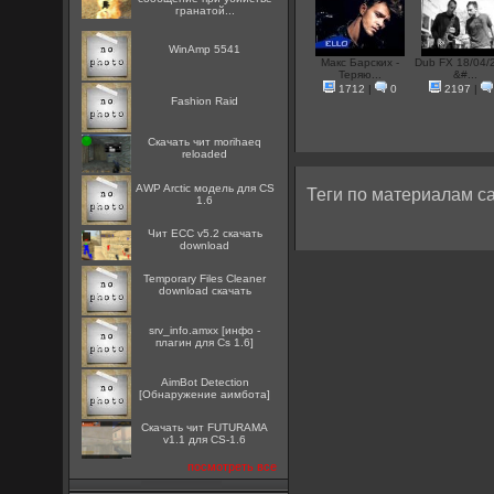
гранатой...
WinAmp 5541
Макс Барских -
Dub FX 18/04/
Теряю...
&#...
1712
|
0
2197
|
Fashion Raid
Скачать чит morihaeq
reloaded
AWP Arctic модель для CS
Теги по материалам са
1.6
Чит ECC v5.2 скачать
download
Temporary Files Cleaner
download скачать
srv_info.amxx [инфо -
плагин для Cs 1.6]
AimBot Detection
[Обнаружение аимбота]
Скачать чит FUTURAMA
v1.1 для CS-1.6
посмотреть все