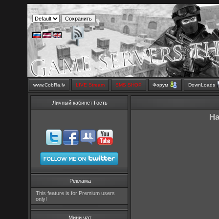
www.CobRa.lv
LIVE Stream
SMS SHOP
Форум
DownLoads
Личный кабинет Гость
На
Реклама
This feature is for Premium users
only!
Мини чат