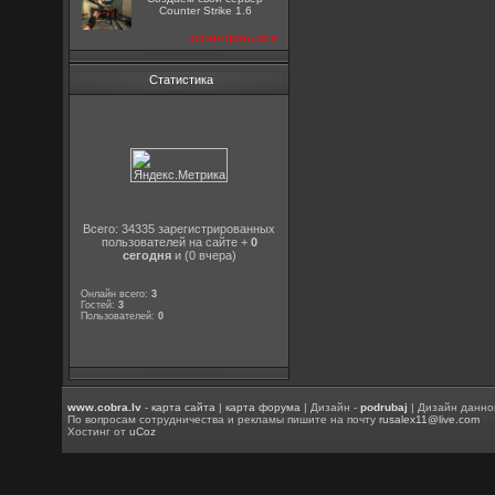
Counter Strike 1.6
посмотреть все
Статистика
Всего: 34335 зарегистрированных
пользователей на сайте +
0
сегодня
и (0 вчера)
Онлайн всего:
3
Гостей:
3
Пользователей:
0
www.cobra.lv
-
карта сайта
|
карта форума
| Дизайн -
podrubaj
| Дизайн данно
По вопросам сотрудничества и рекламы пишите на почту
rusalex11@live.com
Хостинг от
uCoz