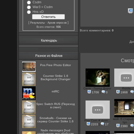
Csdm
War3 + Csdm
Hns xD
[
·
]
Результаты
Архив опросов
Всего ответов:
936
Всего комментариев
:
0
Календарь
До
Разное из Файлов
Смотр
Pos Free Photo Editor
Counter Strike 1.6
Background Changer
Centr - Город Дорог
Riddle
mIRC
1706
|
0
1968
|
Spec Switch RUS (Переход
в спект)
Snowballs - Снежки на
мой -5 стары
Pop`Corn # duvo...
сервер Counter Strike 1.6
Igo...
2203
|
17
2380
|
Nade messages [hud
сообщение при убийстве