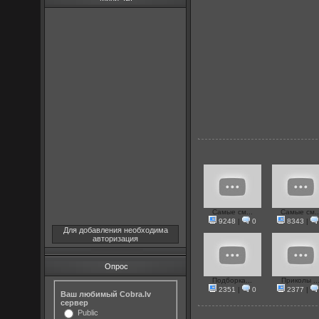
Самые см...
Самые см..
9248
|
0
8343
|
Для добавления необходима
авторизация
Опрос
Подборка...
Приколы ..
2351
|
0
2377
|
Ваш любимый Cobra.lv
сервер
Public