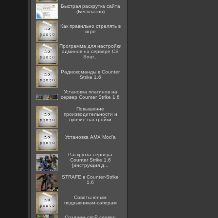
Быстрая раскрутка сайта
(Бесплатно)
Как правильно стрелять в
игре
Программа для настройки
админов на сервере CS
Sour...
Радиокоманды в Counter
Strike 1.6
Установка плагинов на
сервер Counter Strike 1.6
Повышение
производительности и
прочие настройки
Установка AMX Mod'a
Раскрутка сервера
Counter Strike 1.6
[инструкция д...
STRAFE в Counter-Strike
1.6
Советы юным
подрывникам-саперам
Создаем свой сервер