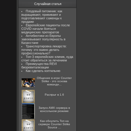
Случайная статья
Плодовый питомник: как
выращивают, прививают и
подготавливают саженцы к
продаже
Европейские пациенты после
COVID начали бояться
медицинских препаратов
Антибиотики из Европы
завоевывают популярность в
Казахстане
Транспортировка лекарств:
почему это важно делать
профессионально?
Топ-3 европейских клиник, куда
стоит обратиться за лечением
Преимущества REVI
биоревитализации
Как сделать коптильню
Общение в игре Counter
Strike - это основа
командн...
Распрыг в 1.6
Запуск AMX сервера в
консольном режиме
Как обнулить Топ на
сервере Counter Strike
Source ...