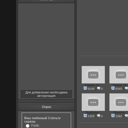
Самые см...
Самые см..
9249
|
0
8345
|
Для добавления необходима
авторизация
Опрос
Подборка...
Приколы ..
2355
|
0
2382
|
Ваш любимый Cobra.lv
сервер
Public