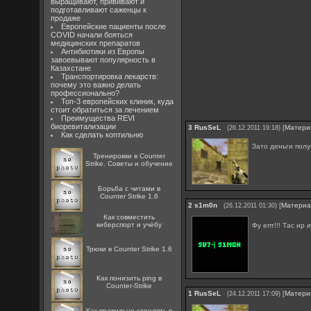
выращивают, прививают и
подготавливают саженцы к
продаже
Европейские пациенты после
COVID начали бояться
медицинских препаратов
Антибиотики из Европы
завоевывают популярность в
Казахстане
Транспортировка лекарств:
почему это важно делать
профессионально?
Топ-3 европейских клиник, куда
стоит обратиться за лечением
Преимущества REVI
биоревитализации
3
RusSeL
[
Матери
(26.12.2011 19:18)
Как сделать коптильню
Зато деньги полу
Тренировки в Counter
Strike. Советы и обучение
Борьба с читами в
Counter Strike 1.6
2
s1m0n
[
Матери
(26.12.2011 01:30)
Как совместить
киберспорт и учёбу
Фу епт!!! Тас ир
Трюки в Counter Strike 1.6
Как понизить ping в
Counter-Strike
1
RusSeL
[
Матери
(24.12.2011 17:09)
Как правильно стрелять в