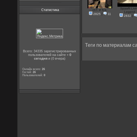
SpawN Livi
Статистика
chT. # fCk.
Legend
2825
|
11
2832
|
Теги по материалам са
Всего: 34335 зарегистрированных
пользователей на сайте +
0
сегодня
и (0 вчера)
Онлайн всего:
26
Гостей:
26
Пользователей:
0