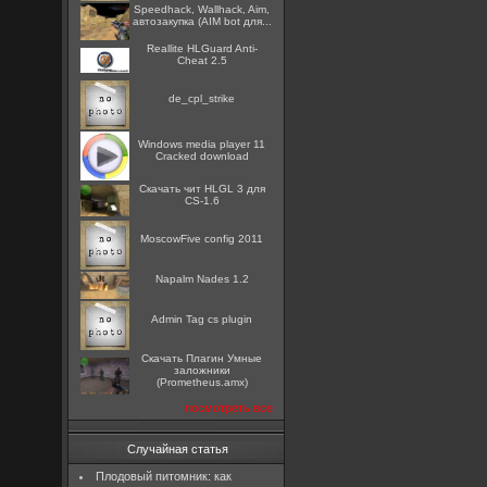
Speedhack, Wallhack, Aim,
автозакупка (AIM bot для...
Reallite HLGuard Anti-
Cheat 2.5
de_cpl_strike
Windows media player 11
Cracked download
Скачать чит HLGL 3 для
CS-1.6
MoscowFive config 2011
Napalm Nades 1.2
Admin Tag cs plugin
Скачать Плагин Умные
заложники
(Prometheus.amx)
посмотреть все
Случайная статья
Плодовый питомник: как