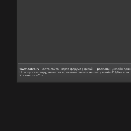
www.cobra.lv
-
карта сайта
|
карта форума
| Дизайн -
podrubaj
| Дизайн данн
По вопросам сотрудничества и рекламы пишите на почту
rusalex11@live.com
Хостинг от
uCoz