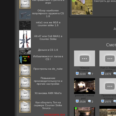
Смотреть до конц
игре
Обзор наиболее
популярного оружия в CS
1.6
m4a1 она же M16 в
counter strike 1.6
Д
АК-47 или Colt M4A1 в
Counter Strike
Смот
Деньги в CS 1.6
Избавляемся от лагов в
CS !
"Южное
Part 2.Това
Прострелы на de_nuke
Бутово&q...
адвок...
2220
|
7
1979
|
Повышение
производительности и
прочие настройки
Установка AMX Mod'a
proxa4k ( minus
Приключен
prot...
эстонца:..
2526
|
2
2575
|
Как обнулить Топ на
сервере Counter Strike
Source ...
посмотреть все