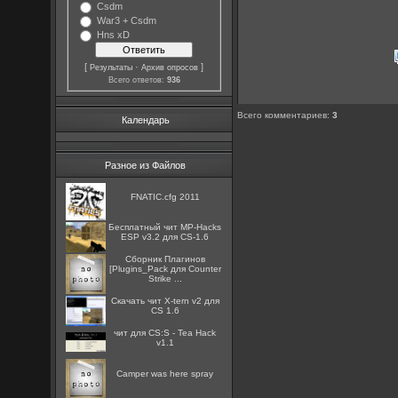
Csdm
War3 + Csdm
Hns xD
[
·
]
Результаты
Архив опросов
Всего ответов:
936
Всего комментариев
:
3
Календарь
Разное из Файлов
FNATIC.cfg 2011
Бесплатный чит MP-Hacks
ESP v3.2 для CS-1.6
Сборник Плагинов
[Plugins_Pack для Counter
Strike ...
Скачать чит X-tern v2 для
CS 1.6
чит для CS:S - Tea Hack
v1.1
Camper was here spray