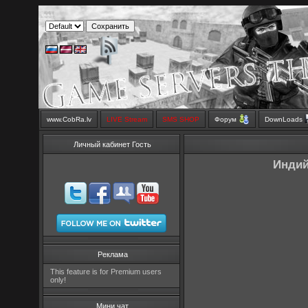
www.CobRa.lv
LIVE Stream
SMS SHOP
Форум
DownLoads
Личный кабинет Гость
Индий
Реклама
This feature is for Premium users
only!
Мини чат