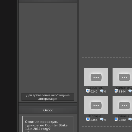
Самые см...
Самые см..
9249
|
0
8344
|
Для добавления необходима
авторизация
Опрос
Подборка...
Приколы ..
2354
|
0
2380
|
Стоит ли проводить
турниры по Counter Strike
1.6 в 2012 году?