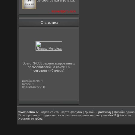
36 советов при игре в CS:
посмотреть все
Статистика
Всего: 34335 зарегистрированных
пользователей на сайте +
0
сегодня
и (0 вчера)
Онлайн всего:
1
Гостей:
1
Пользователей:
0
www.cobra.lv
-
карта сайта
|
карта форума
| Дизайн -
podrubaj
| Дизайн данно
По вопросам сотрудничества и рекламы пишите на почту
rusalex11@live.com
Хостинг от
uCoz