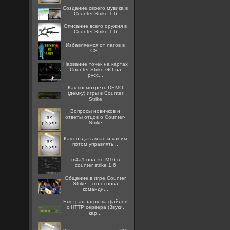
Создание своего мувика в
Counter Strike 1.6
Описание всего оружия в
Counter Strike 1.6
Избавляемся от лагов в
CS !
Название точек на картах
Counter-Strike:GO на
русс...
Как посмотреть DEMO
(демку) игры в Counter
Strike
Вопросы новичков и
ответы отцов о Counter-
Strike
Как создать клан и как им
потом управлять...
m4a1 она же M16 в
counter strike 1.6
Общение в игре Counter
Strike - это основа
командн...
Быстрая загрузка файлов
с HTTP сервера (Звуки,
кар...