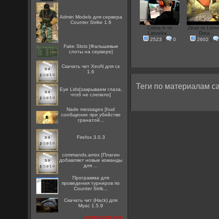
Admin Models для сервера
Counter Strike 1.6
Cobra.lv vs
Zeus vs Lion
Latveika...
Drea...
2523
|
0
2602
|
Fake Slots [Фальшивые
слоты на сервере]
Скачать чит XeoN для cs
1.6
Теги по материалам са
Eye Lids[закрываем глаза,
чтоб не слепило]
Nade messages [hud
сообщение при убийстве
гранатой...
Firefox 3.0.3
commands.amxx [Плагин
добавляет новые команды
для ...
Программа для
проведения турниров по
Counter Strik...
Скачать чит (Hack) для
Myac 1.5.9
посмотреть все