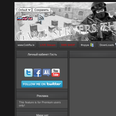
www.CobRa.lv
LIVE Stream
SMS SHOP
Форум
DownLoads
Личный кабинет Гость
Реклама
This feature is for Premium users
only!
Мини чат