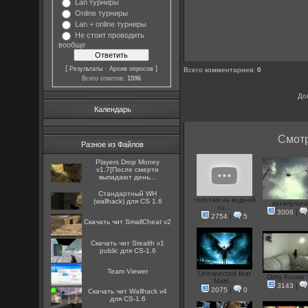
Lan турниры
Online турниры
Lan + online турниры
Не стоит проводить
вообще
[
·
]
Результаты
Архив опросов
Всего комментариев
:
0
Всего ответов:
1596
До
Календарь
Смотр
Разное из Файлов
Players Drop Money
v1.7[После смерти
выпадают день...
Стандартный WH
толстая на водной
(wallhack) для CS 1.6
катапульт
го...
3006
|
2754
|
5
Скачать чит SmallCheat v2
Скачать чит Stealth v1
public для CS-1.6
Team Viewer
Unexpected feat
Omg Кошки 
Mald...
3143
|
2075
|
0
Скачать чит Wallhack v4
для CS-1.6