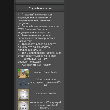
Случайная статья
Плодовый питомник: как
выращивают, прививают и
подготавливают саженцы к
продаже
Европейские пациенты после
COVID начали бояться
медицинских препаратов
Антибиотики из Европы
завоевывают популярность в
Казахстане
Транспортировка лекарств:
почему это важно делать
профессионально?
Топ-3 европейских клиник, куда
стоит обратиться за лечением
Преимущества REVI
биоревитализации
Как сделать коптильню
aim, wh, Speedhack,
Обзор наиболее
популярного оружия в CS
1.6
Установка бомбы
Авторестарт CS сервера!
Serverdoc download/
скачать...