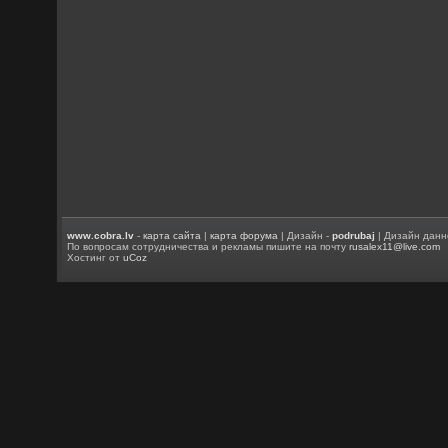
www.cobra.lv
-
карта сайта
|
карта форума
| Дизайн -
podrubaj
| Дизайн данн
По вопросам сотрудничества и рекламы пишите на почту
rusalex11@live.com
Хостинг от
uCoz