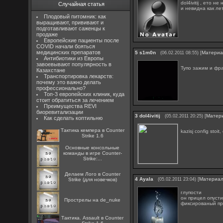
dol4ivitij , ето 
Случайная статья
и невидна как ле
Плодовый питомник: как
выращивают, прививают и
подготавливают саженцы к
продаже
Европейские пациенты после
COVID начали бояться
медицинских препаратов
5
s1m0n
[
Матери
(06.02.2011 08:55)
Антибиотики из Европы
завоевывают популярность в
Тупо зажим и фр
Казахстане
Транспортировка лекарств:
почему это важно делать
профессионально?
Топ-3 европейских клиник, куда
стоит обратиться за лечением
Преимущества REVI
биоревитализации
3
dol4ivitij
[
Матер
(05.02.2011 20:25)
Как сделать коптильню
Тактика кемпера в Counter
kazisj config stoit
Strike 1.6
Основные консольные
команды в игре Counter-
Strike:...
Делаем Лого в Counter
4
Ayala
[
Материа
Strike (для новечков)
(05.02.2011 23:04)
глупости
он прицел опусти
Прострелы на de_nuke
фиксированый пр
Тактика. Assault в Counter