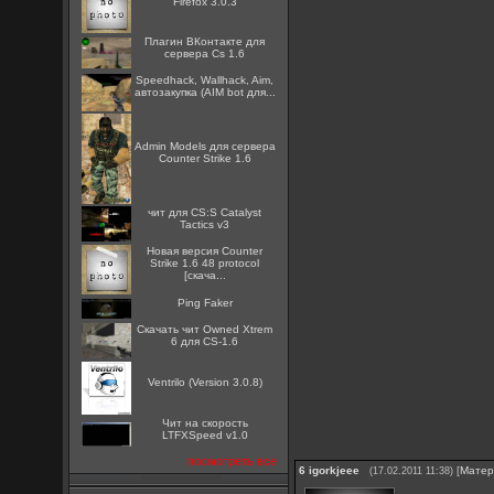
Firefox 3.0.3
Плагин ВКонтакте для
сервера Cs 1.6
Speedhack, Wallhack, Aim,
автозакупка (AIM bot для...
Admin Models для сервера
Counter Strike 1.6
чит для CS:S Catalyst
Tactics v3
Новая версия Counter
Strike 1.6 48 protocol
[скача...
Ping Faker
Скачать чит Owned Xtrem
6 для CS-1.6
Ventrilo (Version 3.0.8)
Чит на скорость
LTFXSpeed v1.0
посмотреть все
6
igorkjeee
[
Матер
(17.02.2011 11:38)