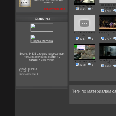
админа
Возможнос
lan turnir "Cob...
человека
посмотреть все
2033
|
0
1768
|
Статистика
m19 Revolution is
Battle Of The
He...
2...
3367
|
1
2777
|
Всего: 34335 зарегистрированных
пользователей на сайте +
0
сегодня
и (0 вчера)
Johnyboy - Щ
CS 1.6 best players
(20...
2288
|
1
1830
|
Онлайн всего:
3
Гостей:
3
Пользователей:
0
Теги по материалам са