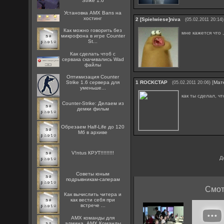
Strike 1.6
Установка AMX Bans на
хостинг
2
[Spielwiese]niva
(05.02.2011 20:14)
Как можно говорить без
мне кажется что 
микрофона в игре Counter
St...
Как сделать чтоб с
сервака скачивались Wad
файлы
Оптимизация Counter
Strike 1.6 сервера для
1
ROCKCTAP
[
Мат
(05.02.2011 20:06)
уменьше...
как ты сделал, ч
Counter-Strike: Делаем из
демки фильм
Обрезаем Half-Life до 120
Мб в архиве
V!ntus КРУТ!!!!!!!!!
Д
Советы юным
подрывникам-саперам
Смот
Как вычислить читера и
как вести себя при
встрече ...
AMX команды для
админа, AMX Команды