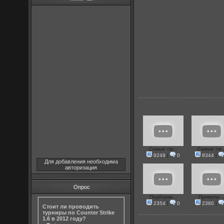
Самые см...
Самые см..
9249
|
0
8344
|
Для добавления необходима
авторизация
Опрос
Подборка...
Приколы ..
2354
|
0
2380
|
Стоит ли проводить
турниры по Counter Strike
1.6 в 2012 году?