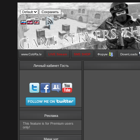
www.CobRa.lv
LIVE Stream
SMS SHOP
Форум
DownLoads
Личный кабинет Гость
Реклама
This feature is for Premium users
only!
Мини чат