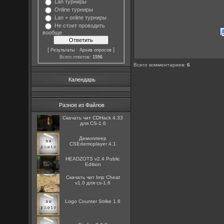
Lan турниры
Online турниры
Lan + online турниры
Не стоит проводить
вообще
[
·
]
Результаты
Архив опросов
Всего ответов:
1596
Всего комментариев
:
6
Календарь
Разное из Файлов
Скачать чит CDHack 4.33
для CS-1.6
Демоплеер
CSEdemoplayer 4.1
HEADZOTS v2.4 Public
Edition
Скачать чит Imp Cheat
v1.0 для cs-1.6
Logo Counter Strike 1.6