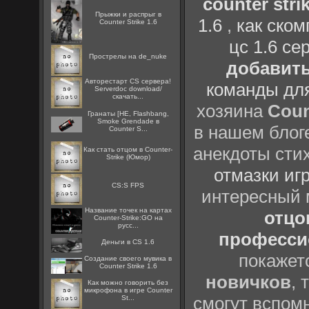
counter strik
Прыжки и распрыг в
1.6
,
как ско
Counter Strike 1.6
цс 1.6 се
Прострелы на de_nuke
добавить
Авторестарт CS сервера!
команды дл
Serverdoc download/
скачать...
хозяина
Coun
Гранаты [HE, Flashbang,
Smoke Grendade в
в нашем блоге
Counter S...
анекдоты сти
Как стать отцом в Counter-
Strike (Юмор)
отмазки иг
CS:S FPS
интересный
Название точек на картах
отцов
Counter-Strike:GO на
русс...
профессио
Деньги в CS 1.6
покажет
Создание своего мувика в
Counter Strike 1.6
новичков
, 
Как можно говорить без
микрофона в игре Counter
смогут вспомн
St...