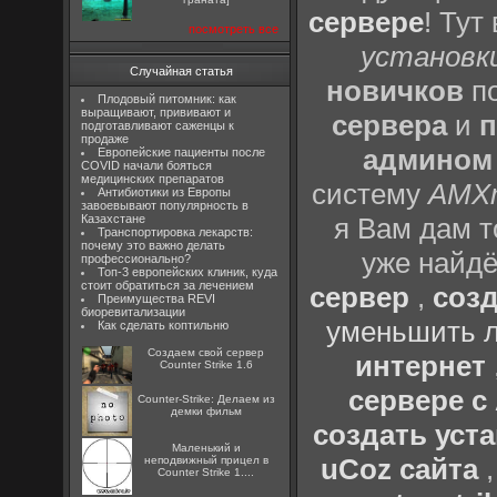
сервере
! Тут
посмотреть все
установки
Случайная статья
новичков
по
Плодовый питомник: как
выращивают, прививают и
сервера
и
п
подготавливают саженцы к
продаже
админом
Европейские пациенты после
COVID начали бояться
медицинских препаратов
систему
AMX
Антибиотики из Европы
завоевывают популярность в
Казахстане
я Вам дам т
Транспортировка лекарств:
почему это важно делать
уже найдё
профессионально?
Топ-3 европейских клиник, куда
стоит обратиться за лечением
сервер
,
созд
Преимущества REVI
биоревитализации
уменьшить л
Как сделать коптильню
Создаем свой сервер
интернет
Counter Strike 1.6
сервере 
Counter-Strike: Делаем из
демки фильм
создать уста
Маленький и
uCoz сайта
неподвижный прицел в
Counter Strike 1....