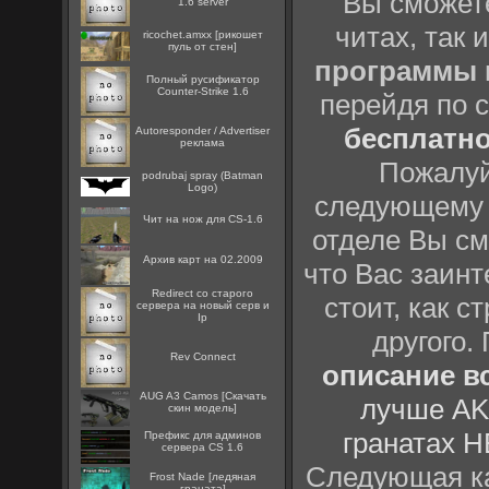
Вы сможете
1.6 server
читах, так 
ricochet.amxx [рикошет
пуль от стен]
программы
Полный русификатор
Counter-Strike 1.6
перейдя по 
бесплатн
Autoresponder / Advertiser
реклама
Пожалуй
podrubaj spray (Batman
Logo)
следующему
Чит на нож для CS-1.6
отделе Вы см
Архив карт на 02.2009
что Вас заинт
Redirect со старого
стоит, как с
сервера на новый серв и
Ip
другого.
Rev Connect
описание вс
AUG A3 Camos [Скачать
лучше AK
скин модель]
гранатах H
Префикс для админов
сервера CS 1.6
Следующая ка
Frost Nade [ледяная
граната]