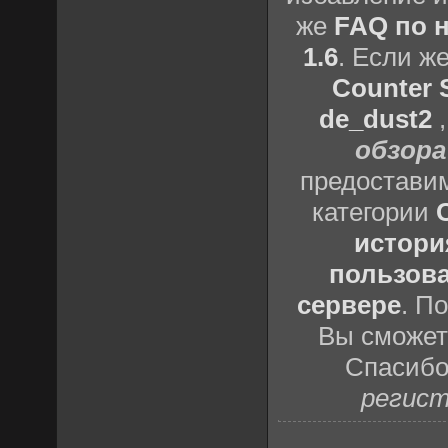
же
FAQ по н
1.6
. Если ж
Counter S
de_dust2
обзора
предоставим
категории
истори
пользова
сервере
. П
Вы сможете
Спасибо
регист