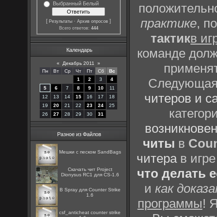
Выбранный Белый
положительно
практике
, п
[
·
]
Результаты
Архив опросов
Всего ответов:
444
тактик
в иг
команде долж
Календарь
«
Декабрь 2011
»
применят
Пн
Вт
Ср
Чт
Пт
Сб
Вс
Следующая 
1
2
3
4
5
6
7
8
9
10
11
читеров и с
12
13
14
15
16
17
18
19
20
21
22
23
24
25
категор
26
27
28
29
30
31
возникновен
Разное из Файлов
читы
в
Coun
Мешки с песком SandBags
читера
в игре
что делать 
Скачать чит Project
Dionysus RC1 для CS-1.6
и
как доказ
B Spray для Counter Strike
1.6
программы
! 
csf_anticheat counter strike