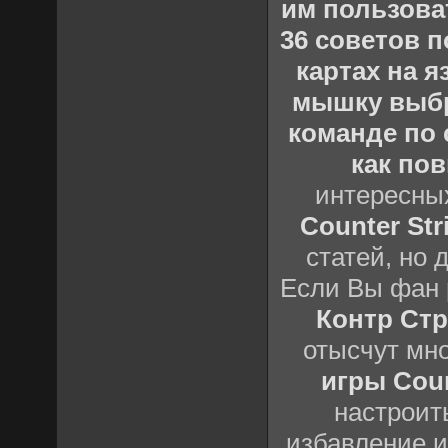
им пользова
36 советов по
картах на 
мышку выб
команде по c
как пов
интересны
Counter Stri
статей, но 
Если Вы фан 
Контр Стр
отысчут мн
игры Count
настроить
избавление и