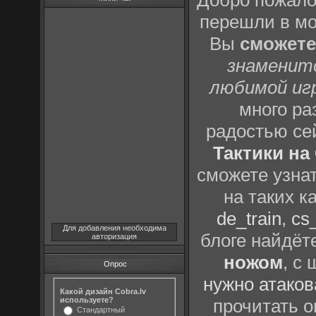
Добро пожало
перешли в м
Вы
сможете
знаменит
любимой иг
много р
радостью се
Тактики на 
сможете узна
на таких к
de_train
,
cs_
Для добавления необходима
блоге найдёт
авторизация
ножом
, с
Опрос
нужно атаков
Какой дизайн Cobra.lv
используете?
прочитать о
Стандартный