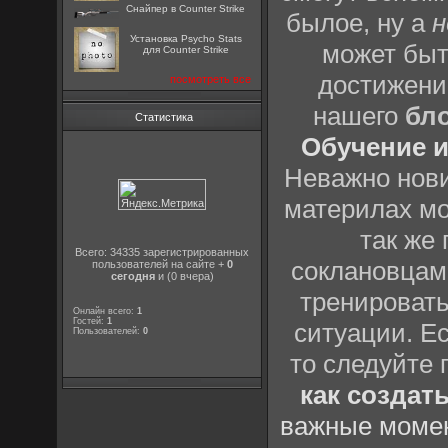
Снайпер в Counter Strike
былое, ну а
н
Установка Psycho Stats
может быт
для Counter Strike
достижени
посмотреть все
нашего
бл
Статистика
Обучение и
Неважно нови
материлах мо
так же
Всего: 34335 зарегистрированных
соклановцами
пользователей на сайте +
0
сегодня
и (0 вчера)
тренировать
Онлайн всего:
1
Гостей:
1
ситуации. Е
Пользователей:
0
то следуйте 
как создат
важные момен