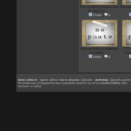
Настройка компьютера
Как вы
pc под Co...
27444
|
0
Как настроить админку
CS:
на серве...
сер
20801
|
0
www.cobra.lv
-
карта сайта
|
карта форума
| Дизайн -
podrubaj
| Дизайн данно
По вопросам сотрудничества и рекламы пишите на почту
rusalex11@live.com
Хостинг от
uCoz