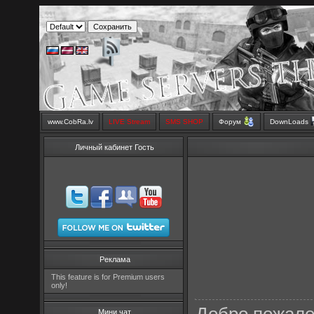
www.CobRa.lv
LIVE Stream
SMS SHOP
Форум
DownLoads
Личный кабинет Гость
Реклама
This feature is for Premium users
only!
Мини чат