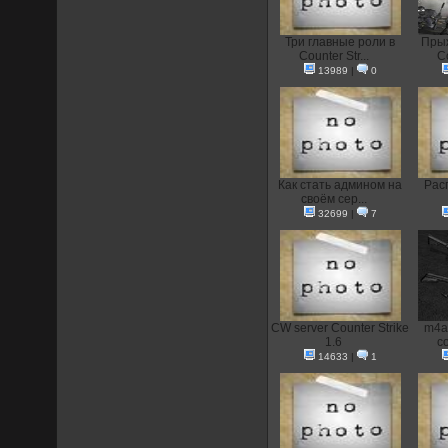
Три главные роли в
Прыж
Counter Str...
Co
13989
|
0
Как стать админом на
Рас
своём сер...
32699
|
7
CW server Counter Strike
m4a
1.6
co
14633
|
1