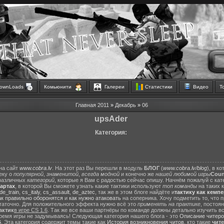
ownLoads
Комьюнити
Галереи
Статистики
Видео
Т
Главная
2011
»
Декабрь
»
06
upsAder
Категория:
на сайт
www.cobra.lv
. На этот раз Вы перешли в модуль
БЛОГ
(
www.cobra.lv/blog
), в к
еку о
популярной
,
знаменитой
,
всегда модной
и конечно же
нашей любимой игры
Count
различных
категорий
, которые я Вам с радостью сейчас опишу. Начнём пожалуй с ка
картах
, в которой Вы сможете узнать какие тактики используют
топ команды
на таких 
de_train
,
cs_italy
,
cs_assault
,
de_aztec
, так же в этом блоге найдёте и
тактику как кемп
ак правильно оборонятся
и
как нужно атаковать
на соперника. Хочу подметить то, что 
статочно. Для положительного эффекта нужно всё это
применять на практике
, постоя
актик
в игре CS 1.6
. Так же все ваши партнёры по команде должны детально изучить вс
ремя игры не задумываясь! Следующая категория нашего блога - это
Описание читеро
6
. Эта категория содержит темы такие как
История возникновения читов
, кто такие
чит