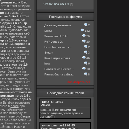
о делать если Вас
Статьи про CS 1.6
[5]
, что в этом разделе
 же
чит-программы
в
тно
вы сможете
! В этом
nter Strike
Последнее на форуме
колько стоит, как
о оружия в контр
Да вы издеваетесь...
2
rike 1.6
. Следующая
овки и управления
Мапы
182
ть установить себя
Заявка на UnBAn
26
 я Вам дам только
ер cs 1.6 новичку
RoY Jones Jr.
25
а cs 1.6 сервере с
Если бы сейчас, к...
2
та
,
консольные
лагины для сервера
,
Steam
3
анды для админов
и
мор в игре CS 1.6
,
Какие игры играет...
46
нно проигрывают,
help
6
алом в контре 1.6
.
в
, которые смогут
Новая тема.Беспла...
10
ожет быть она им
Рип шаблона сайта...
8
я и называется она -
их материлах можно
гре мало, нужно знать
посмотреть все
ее, то следуйте по
 игры в контру
,
что
вания мест точек на
Последние комментарии
команде по cs 1.6
,
с отдел
Снайперы в
Dima_ak
19:21
ли Вы фан распрыгов,
Ak-VaL
тного в
блоге
про
инг, избавление и
раньше были отцами кс)
же Вас интересуют
сейчас отцами детей дочек и
шение Нашего
обзора
сыновей))
о Counter Strike 1.6
ре
. Пожалуй это всё
tomastomenas12
08:45
вайтесь с Нами и
Комплектующие для ПК –