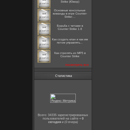
Strike (Юмор)
Основные консольные
команды в игре Counter-
Strike:...
Борьба с читами в
Counter Strike 1.6
Как создать клан и как им
потом управлять...
Как стрелять из MP5 в
Counter Strike
посмотреть все
Статистика
Всего: 34335 зарегистрированных
пользователей на сайте +
0
сегодня
и (0 вчера)