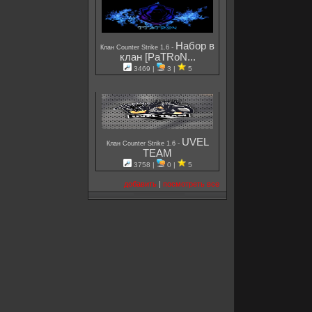
Набор в
-
Клан Counter Strike 1.6
клан [PaTRoN...
3469 |
3 |
5
UVEL
-
Клан Counter Strike 1.6
TEAM
3758 |
0 |
5
добавить
|
посмотреть все