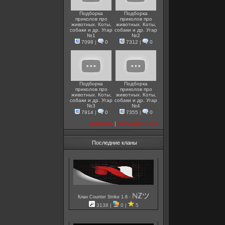
Подборка
Подборка
приколов про
приколов про
животных. Коты,
животных. Коты,
собаки и др. Угар
собаки и др. Угар
№1
№2
7098
|
0
7312
|
0
Подборка
Подборка
приколов про
приколов про
животных. Коты,
животных. Коты,
собаки и др. Угар
собаки и др. Угар
№3
№4
7914
|
0
7355
|
0
добавить
|
посмотреть все
Последние кланы
ℕℤツ
-
Клан Counter Strike 1.6
3138 |
0 |
5