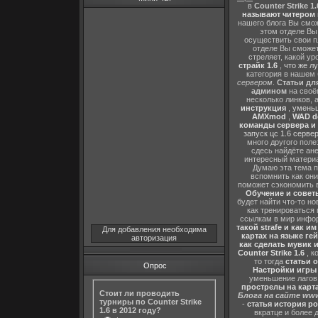
в
Counter Strike 1.
называют читером 
нашего блога Вы сможе
этом отделе В
осуществить свои п
отделе Вы сможете
стреляет, какой ур
страйк 1.6
,
что же л
категория в нашем 
сервером
.
Статьи дл
админом
на своё
несколько линков, 
инструкция
,
уменьш
AMXmod
,
WAD d
команды сервера и и
запуск цс 1.6 серве
много другого поле
сдесь найдёте ан
интересный матери
Думаю эта тема п
вспомнить как они
поможет сэкономить 
Обучение и советы
будет найти что-то но
как тренироваться 
ссылкам в мир инфор
такой strafe и как и
Для добавления необходима
картах на языке ге
авторизация
как сделать мувик и
Counter Strike 1.6
, к
то тогда
статьи о
Опрос
Настройки игры C
уменьшение лагов,
прострелы на картах
Стоит ли проводить
Блога на сайте www
турниры по Counter Strike
-
статья история р
1.6 в 2012 году?
вкратце и более 