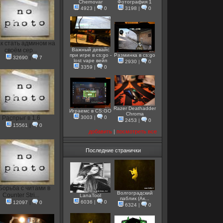
Chernovar
Фотография 1
4923
|
0
3198
|
0
к стать админом на
своём сер...
Важный девайс
при игре в cs:go -
Разминка в cs:go
32690
|
7
lost vape вейп
2930
|
0
3359
|
0
Razer Deathadder
Играемс в CS:GO
Chroma
Распрыг в 1.6
3003
|
0
2453
|
0
15561
|
0
добавить
|
посмотреть все
Последние странички
Борьба с читами в
Волгоградский
Counter Stri...
LanaTool
паблик (Ак...
6036
|
0
12097
|
0
6324
|
0