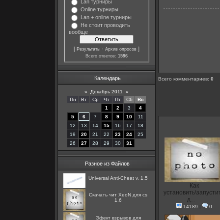
Lan турниры
Online турниры
Lan + online турниры
Не стоит проводить
вообще
[
·
]
Результаты
Архив опросов
Всего ответов:
1596
Календарь
Всего комментариев
:
0
«
Декабрь 2011
»
Пн
Вт
Ср
Чт
Пт
Сб
Вс
1
2
3
4
5
6
7
8
9
10
11
12
13
14
15
16
17
18
19
20
21
22
23
24
25
26
27
28
29
30
31
Разное из Файлов
Universal Anti-Cheat v. 1.5
Как
установить\запусти
Скачать чит XeoN для cs
д...
1.6
14189
|
0
Эфект взрывов для