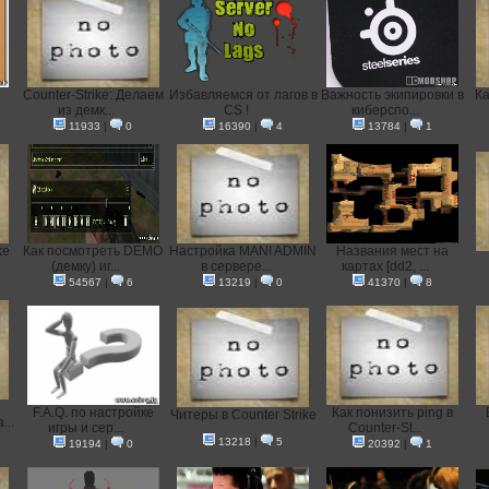
Counter-Strike: Делаем
Избавляемся от лагов в
Важность экипировки в
Ка
из демк...
CS !
киберспо...
11933
|
0
16390
|
4
13784
|
1
ke
Как посмотреть DEMO
Настройка MANI ADMIN
Названия мест на
(демку) иг...
в сервере...
картах [dd2, ...
54567
|
6
13219
|
0
41370
|
8
F.A.Q. по настройке
Как понизить ping в
Читеры в Counter Strike
...
игры и сер...
Counter-St...
13218
|
5
19194
|
0
20392
|
1