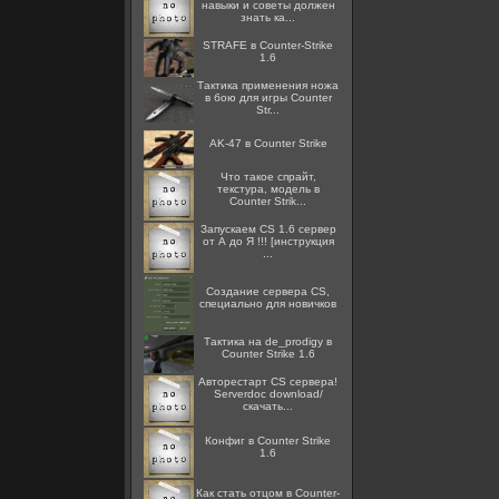
навыки и советы должен
знать ка...
STRAFE в Counter-Strike
1.6
Тактика применения ножа
в бою для игры Counter
Str...
AK-47 в Counter Strike
Что такое спрайт,
текстура, модель в
Counter Strik...
Запускаем CS 1.6 сервер
от А до Я !!! [инструкция
...
Создание сервера CS,
специально для новичков
Тактика на de_prodigy в
Counter Strike 1.6
Авторестарт CS сервера!
Serverdoc download/
скачать...
Конфиг в Counter Strike
1.6
Как стать отцом в Counter-