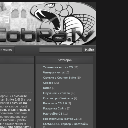
оп кланов
Категории
Тактики на картах CS
[12]
Читеры и читы
[10]
Оружие в Counter Strike
[10]
Сервер
[30]
Юмор
[7]
Обучение и советы
[27]
отором Вы
сможете
Статьи про Снайпера
[2]
er Strike 1.6
! В этом
тегории
Тактики на
Распрыг в CS 1.6
[3]
картах как
de_dust2
,
Раскрутка Сайта
[2]
ерить
и
как играть с
прочитать описание
Настройки CS
[11]
нно совершенствуя
Прострелы на картах CS
[2]
е тактики и уметь
в и самих читов
в
CS:SOURCE сервер и настройки
еры
и
что такое читы
[4]