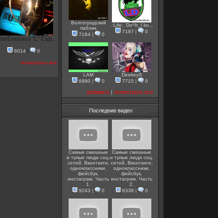
Волгоградский
.:Life:. Do^It_| ko...
паблик
7197
|
0
7184
|
0
erEnemies "L" Cup...
6014
|
0
посмотреть все
LAM
DeekeyS
6980
|
0
7715
|
0
добавить
|
посмотреть все
Последние видео
Самые смешные
Самые смешные
и тупые люди соц.
и тупые люди соц.
сетей. Вконтакте,
сетей. Вконтакте,
одноклассники,
одноклассники,
фейсбук,
фейсбук,
инстаграм. Часть
инстаграм. Часть
1.
2.
9243
|
0
8338
|
0