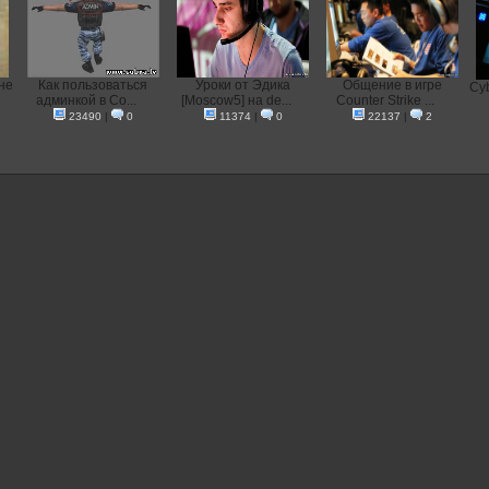
 не
Как пользоваться
Уроки от Эдика
Общение в игре
Cyb
админкой в Co...
[Moscow5] на de...
Counter Strike ...
23490
|
0
11374
|
0
22137
|
2