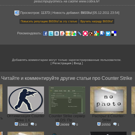
регистрируйтесь на сайте www.cobra.lv
!
Просмотров:
11373
|
Новость добавил
:
BliSSful
[05.12.2011 23:54]
Рекомендовать:
Добавлять комментарии могут только зарегистрированные пользователи.
[
Регистрация
|
Вход
]
Читайте и комментируйте другие статьи про Counter Strike
Оптимизация Counter
Counter Strike сервер
Распрыг в Counter-
ть
Strike 1.6...
HLDS: Пр...
Strike
13622
|
0
26069
|
0
20550
|
1