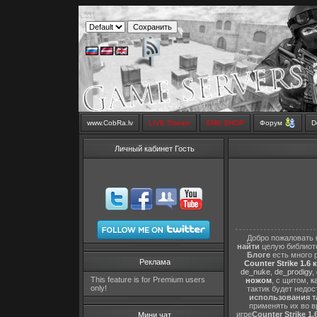
www.CobRa.lv
LIVE Stream
SMS SHOP
Форум
D
Личный кабинет Гость
Добро пожаловать 
найти
целую библиот
Блоге
есть много 
Реклама
Counter Strike 1.6 
de_nuke
,
de_prodigy
,
This feature is for Premium users
ножом
, с щитом,
к
only!
тактик будет недо
использования т
применять их во в
игре
Counter Strike 1.
Мини чат