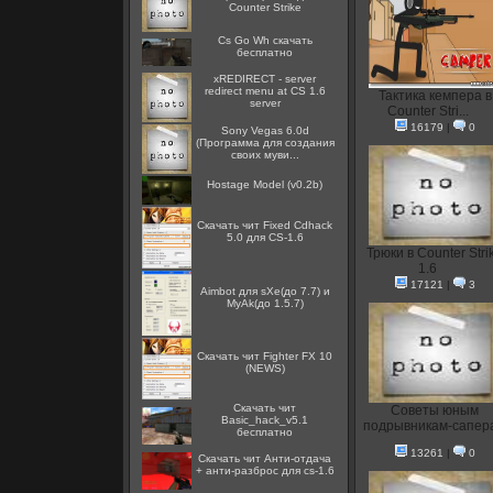
Counter Strike
Cs Go Wh скачать
бесплатно
xREDIRECT - server
redirect menu at CS 1.6
Тактика кемпера в
server
Counter Stri...
16179
|
0
Sony Vegas 6.0d
(Программа для создания
своих муви...
Hostage Model (v0.2b)
Скачать чит Fixed Cdhack
5.0 для CS-1.6
Трюки в Counter Stri
1.6
17121
|
3
Aimbot для sXe(до 7.7) и
MyAk(до 1.5.7)
Скачать чит Fighter FX 10
(NEWS)
Скачать чит
Советы юным
Basic_hack_v5.1
подрывникам-сапера
бесплатно
13261
|
0
Скачать чит Анти-отдача
+ анти-разброс для cs-1.6