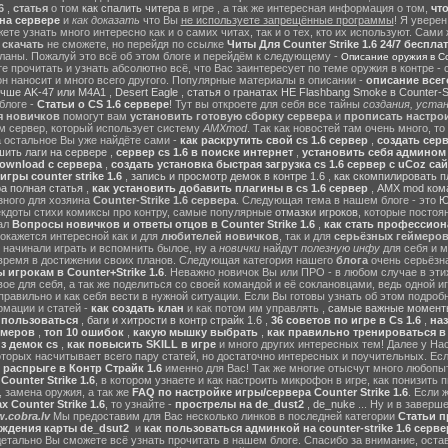
6
,
статья
о том
как спалить читера
в игре , а так же интересная информация о том,
чт
на сервере
и
как доказать
что Вы
не используете запрещённые программы
! Я уверен
те узнать много интересно как и о самих читах, так и о тех, кто их используют. Сами
ы
скачать
не сможете, но перейдя по ссылке
Читы Для Counter Strike 1.6 24/7 беспла
ланы. Пожалуй это всё об этом блоге и перейдём к следующему -
Описание оружия в Cou
 прочитать и узнать абсолютно всё, что Вас заинтересует по теме оружия в контре - с
он наносит и много всего другого. Популярные материалы в описании -
описание всег
учше AK-47 или M4A1
,
Desert Eagle
,
статья о гранатах HE Flashbang Smoke в Counter-St
блоге -
Статьи о CS 1.6 сервере
! Тут вы откроете для себя все тайны
создания, устан
я новичков
помогут вам
установить готовую сборку сервера
и
прописать настрои
м сервер, который использует систему
AMXmod
. Так как новостей там очень много, то
а остальное Вы уже найдёте сами -
как раскрутить свой cs 1.6 сервер
,
создать серв
ить лаги на сервере
,
сервер cs 1.6 в поиске интернет
,
установить себя админом н
ownload с сервера
,
создать установка быстрая загрузка cs 1.6 сервер с uCoz сай
гры counter strike 1.6
,
запись и просмотр демок в контре 1.6
,
как скомпилировать п
ра полная статья
,
как установить добавить плагины в cs 1.6 сервер
,
AMX mod ком
зного для хозяина
Counter-Strike 1.6 сервера
. Следующая тема в нашем блоге - это
Ю
екдоты стихи комиксы про контру, самые популярные
отмазки игроков
, которые постоя
ал
Вопросы новичков и ответы отцов в Counter Strike 1.6
,
как стать профессион
окажется интересной как и для
любителей новичков
, так и для
серьёзных геймеро
 начинали играть и вспомнить былое, ну а
новички
найдут
полезную инфу
для себя и м
время в достижении своих планов. Следующая категория нашего
блога
очень серьёзна
 игрокам в Counter+Strike 1.6
. Неважно новичок Вы или ПРО - в любом случае в эт
вое для себя, а так же поделиться со своей командой и её соклановцами, ведь одной и
правильно и как себя вести в нужной ситуации. Если Вы готовы узнать об этом подробн
мации и статей -
как создать клан
и как потом им управлять ,
самые важные моменты
м пользоваться
,
баги и хитрости в контр страйк 1.6
,
36 советов по игре в Cs 1.6
,
наз
ймеров
,
топ 10 ошибок
,
какую мышку выбрать
,
как правильно тренироваться в 
з демок cs
,
как повысить SKILL в игре
и много других интересных тем! Далее у На
оторых насчитывает всего пару статей, но достаточно интересных и поучительных. Ес
 распрыге в Контр Страйк 1.6
именно для Вас! Так же многие отысчут много любопы
ounter Strike 1.6
, в котором узнаете и как настроить микрофон в игре, как понизить п
 замена оружия, а так же
FAQ по настройке игры/сервера Counter Strike 1.6
. Если 
 Counter Strike 1.6
, то узнайте -
прострелы на de_dust2
,
de_nuke
... Ну и в завер
.cobra.lv
Мы предоставим для Вас несколько линков в последней категории
Статьи пр
ождения карты de_dsut2
и
как пользоваться админкой на counter-strike 1.6 серве
детально Вы сможете всё узнать прочитать в нашем блоге. Спасибо за внимание, оста