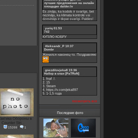
лучшие предложения на онлайн
площадке dalder.lv
Es zināju, ka kodols ir svarīgs, bet
nezināju, ka
klimata kontrole
vai
dzesētājs ir tikpat svarīgi. Paldies!
yuriq
01:53
742
КУПЛЮ КОБРУ
Aleksandr_P
10:37
Dombr
Женился наконец-то. Поздравляю
gnezdilovjeka8
15:36
Набор в клан [PaTRoN]
1. fnaf .!.
2. 15
3. Steam
4. https://v.com/jeka897
5. 1-1,5 годa
посмотреть все
Последние фото
Тактика Обороны в
Counter Stri...
15269
|
1