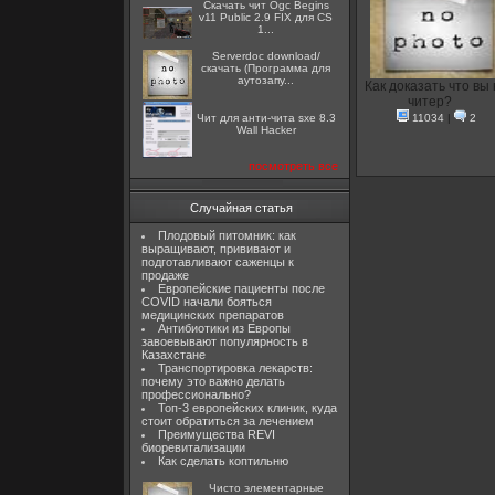
Скачать чит Ogc Begins
v11 Public 2.9 FIX для CS
1...
Serverdoc download/
скачать (Программа для
аутозапу...
Как доказать что вы
читер?
Чит для анти-чита sxe 8.3
11034
|
2
Wall Hacker
посмотреть все
Случайная статья
Плодовый питомник: как
выращивают, прививают и
подготавливают саженцы к
продаже
Европейские пациенты после
COVID начали бояться
медицинских препаратов
Антибиотики из Европы
завоевывают популярность в
Казахстане
Транспортировка лекарств:
почему это важно делать
профессионально?
Топ-3 европейских клиник, куда
стоит обратиться за лечением
Преимущества REVI
биоревитализации
Как сделать коптильню
Чисто элементарные