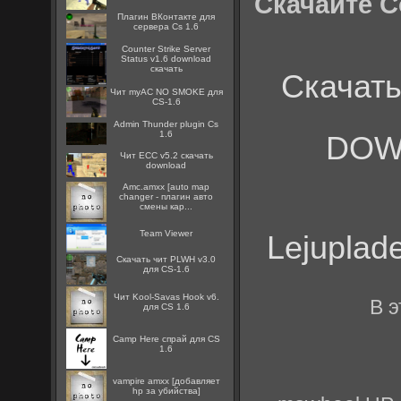
Скачайте Co
Плагин ВКонтакте для
сервера Cs 1.6
Counter Strike Server
Status v1.6 download
скачать
Скачат
Чит myAC NO SMOKE для
CS-1.6
Admin Thunder plugin Cs
1.6
DOW
Чит ECC v5.2 скачать
download
Amc.amxx [auto map
changer - плагин авто
смены кар...
Team Viewer
Lejuplad
Скачать чит PLWH v3.0
для CS-1.6
Чит Kool-Savas Hook v6.
В 
для CS 1.6
Camp Here спрай для CS
1.6
vampire amxx [добавляет
hp за убийства]