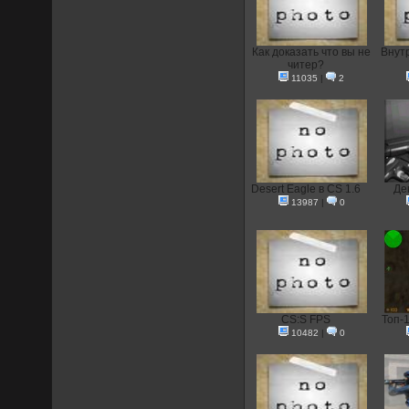
Как доказать что вы не
Внут
читер?
11035
|
2
Desert Eagle в CS 1.6
Де
13987
|
0
CS:S FPS
Топ-
10482
|
0