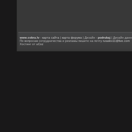
www.cobra.lv
-
карта сайта
|
карта форума
| Дизайн -
podrubaj
| Дизайн данн
По вопросам сотрудничества и рекламы пишите на почту
rusalex11@live.com
Хостинг от
uCoz