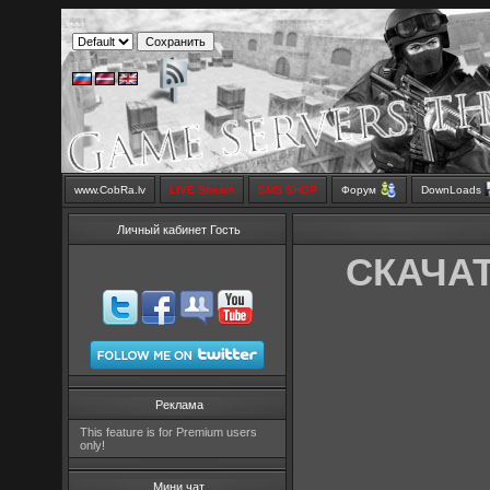
www.CobRa.lv
LIVE Stream
SMS SHOP
Форум
DownLoads
Личный кабинет Гость
СКАЧАТЬ
Реклама
This feature is for Premium users
only!
Мини чат