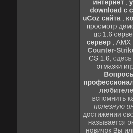
интернет
,
у
download с 
uCoz сайта
,
к
просмотр демо
цс 1.6 серв
сервер
,
AMX 
Counter-Strik
CS 1.6
, сдес
отмазки иг
Вопросы 
профессионало
любителе
вспомнить к
полезную и
достижении св
называется о
новичок Вы ил