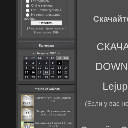
Lan турниры
Online турниры
Lan + online турниры
Не стоит проводить
Скачайте
вообще
[
·
]
Результаты
Архив опросов
Всего ответов:
1596
СКАЧАТ
Календарь
«
Февраль 2010
»
Пн
Вт
Ср
Чт
Пт
Сб
Вс
DOWNLO
1
2
3
4
5
6
7
8
9
10
11
12
13
14
15
16
17
18
19
20
21
22
23
24
25
26
27
28
Lejup
Разное из Файлов
Скачать чит Fixed Cdhack
5.0
(Если у вас н
Запрет IP в чате counter
strike 1.6 сервера!
Скачать чит Limmid FX для
CS-1.6