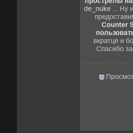
прострелы на 
de_nuke
... Ну
предостави
Counter S
пользовать
вкратце и б
Спасибо за
Просмот