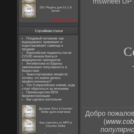
mswheel UP -
281 Plugins для Cs 1.6
server
посмотреть все
Случайная статья
Плодовый питомник: как
выращивают, прививают и
подготавливают саженцы к
Co
продаже
Европейские пациенты после
COVID начали бояться
медицинских препаратов
Антибиотики из Европы
завоевывают популярность в
Казахстане
Транспортировка лекарств:
почему это важно делать
профессионально?
Топ-3 европейских клиник, куда
стоит обратиться за лечением
Преимущества REVI
биоревитализации
Как сделать коптильню
Делаем Лого в Counter
Добро пожалов
Strike (для новечков)
(
www.cobr
Как стрелять из MP5 в
Counter Strike
популярн