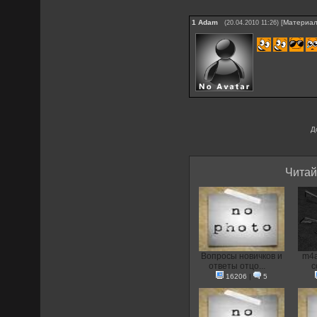
1
Adam
[
Материа
(20.04.2010 11:26)
Д
Читай
Вопросы новичков и
m4a
ответы отцо...
c
16206
|
5