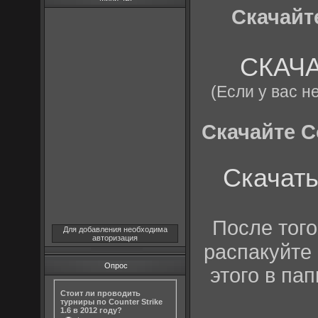
Скачайте
СКАЧАТ
(Если у вас н
Скачайте Co
Скачат
После того
Для добавления необходима
авторизация
распакуйте
Опрос
этого в пап
Стоит ли проводить
турниры по Counter Strike
1.6 в 2012 году?