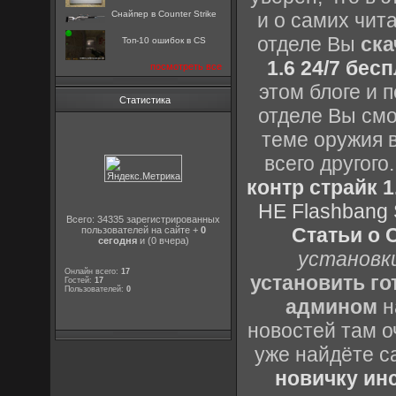
Снайпер в Counter Strike
и о самих чита
отделе Вы
ска
Топ-10 ошибок в CS
1.6 24/7 бес
посмотреть все
этом блоге и 
Статистика
отделе Вы смо
теме оружия в
всего другог
контр страйк 1
HE Flashbang 
Всего: 34335 зарегистрированных
Статьи о 
пользователей на сайте +
0
сегодня
и (0 вчера)
установки
Онлайн всего:
17
установить го
Гостей:
17
Пользователей:
0
админом
н
новостей там о
уже найдёте с
новичку ин