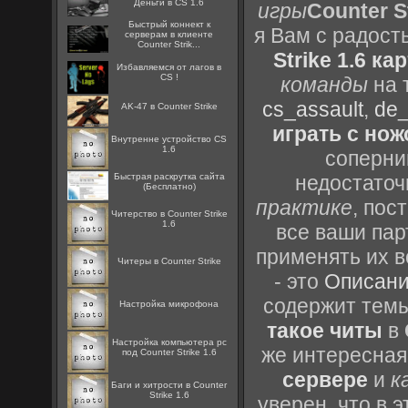
Деньги в CS 1.6
игры
Counter St
Быстрый коннект к
я Вам с радост
серверам в клиенте
Counter Strik...
Strike 1.6 ка
Избавляемся от лагов в
CS !
команды
на 
cs_assault
,
de_
AK-47 в Counter Strike
играть с но
Внутренне устройство CS
1.6
соперник
Быстрая раскрутка сайта
недостаточ
(Бесплатно)
практике
, пос
Читерство в Counter Strike
1.6
все ваши пар
применять их в
Читеры в Counter Strike
- это
Описани
содержит темы
Настройка микрофона
такое читы
в
Настройка компьютера pc
же интересная
под Counter Strike 1.6
сервере
и
к
Баги и хитрости в Counter
Strike 1.6
уверен, что в 