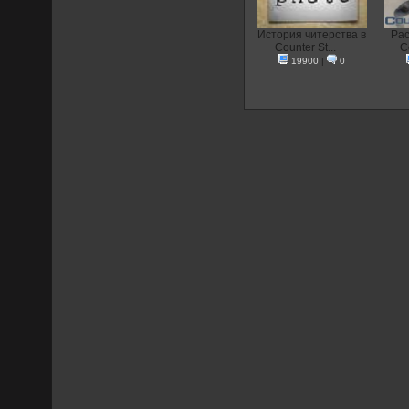
История читерства в
Рас
Counter St...
Co
19900
|
0