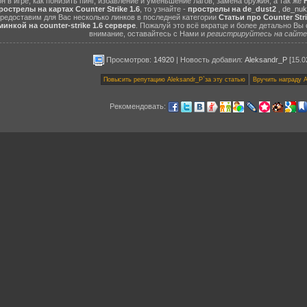
н в игре, как понизить пинг, избавление и уменьшение лагов, замена оружия, а так же
рострелы на картах Counter Strike 1.6
, то узнайте -
прострелы на de_dust2
,
de_nuk
едоставим для Вас несколько линков в последней категории
Статьи про Counter Stri
инкой на counter-strike 1.6 сервере
. Пожалуй это всё вкратце и более детально Вы
внимание, оставайтесь с Нами и
регистрируйтесь на сайте 
Просмотров:
14920
|
Новость добавил
:
Aleksandr_P
[15.0
Рекомендовать: