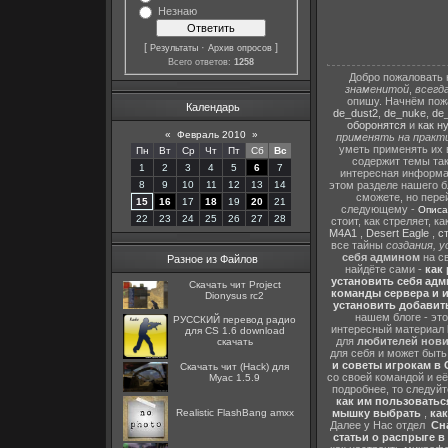
Незнаю
[
·
]
Результаты
Архив опросов
Всего ответов:
1258
Добро пожаловать 
знаменитой
,
всегд
опишу. Начнём пож
Календарь
de_dust2
,
de_nuke
,
de_
оборонятся
и
как н
«
Февраль 2010
»
применять на практ
уметь применять их 
Пн
Вт
Ср
Чт
Пт
Сб
Вс
содержит темы та
1
2
3
4
5
6
7
интересная информа
8
9
10
11
12
13
14
этом разделе нашего бл
сможете, но пере
15
16
17
18
19
20
21
следующему -
Описа
22
23
24
25
26
27
28
стоит, как стреляет, 
M4A1
,
Desert Eagle
,
с
все тайны
создания, 
себя админом
на с
Разное из Файлов
найдёте сами -
как 
установить себя адм
Скачать чит Project
команды сервера и иг
Dionysus rc2
установить добавить
нашем блоге - эт
РУССКИЙ перевод радио
интересный материал
для CS 1.6 download
для
любителей нов
скачать
для себя и может быт
и советы игрокам в C
Скачать чит (Hack) для
со своей командой и её
Myac 1.5.9
подробнее, то следуй
как им пользоватьс
Realistic FlashBang amxx
мышку выбрать
,
как
Далее у Нас отдел
Сна
статьи о распрыге в