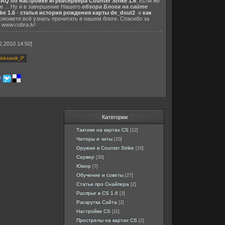
FAQ по настройке игры/сервера Counter Strike 1.6
. Если же
e
... Ну и в завершение Нашего
обзора Блога на сайте
ke 1.6
-
статья история рождения карты de_dsut2
и
как
 сможете всё узнать прочитать в нашем блоге. Спасибо за
www.cobra.lv
!
2.2010 14:50]
Категории
Тактики на картах CS
[12]
Читеры и читы
[10]
Оружие в Counter Strike
[10]
Сервер
[30]
Юмор
[7]
Обучение и советы
[27]
Статьи про Снайпера
[2]
Распрыг в CS 1.6
[3]
Раскрутка Сайта
[2]
Настройки CS
[11]
Прострелы на картах CS
[2]