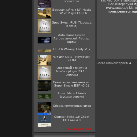
как настроить микрофо
Parachute
Вас интересуют
п
www.cobra.lv
Мы пр
Бесплатный чит MP-Hacks
пользоваться адм
ESP v3.2 для CS-1.6
Spec Switch RUS (Переход
в спект)
Auto Game Restart
[Автоматический Рестарт
карты]
CS 1.6 Winamp Utility v1.7
чит для CS:S - RoyalHack
v1.0d
Всего комментариев
:
4
Обратный отсчет на
бомбе - plugin CS 1.6
сервера
Скачать беспалевный чит
Super Simple ESP v5.01
Admin Menu Cheats
(русская версия)
Сборка популярных читов
Counter Strike 1.6 Cheat
CD Fake 4.3
посмотреть все