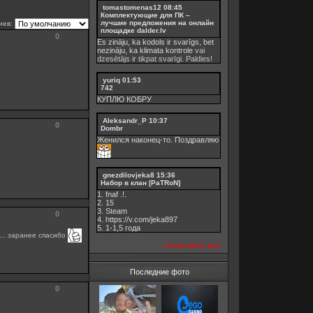
tomastomenas12
08:45
Комплектующие для ПК –
лучшие предложения на онлайн
иев:
площадке dalder.lv
0
Es zināju, ka kodols ir svarīgs, bet
nezināju, ka
klimata kontrole
vai
dzesētājs ir tikpat svarīgi. Paldies!
yuriq
01:53
742
КУПЛЮ КОБРУ
Aleksandr_P
10:37
0
Dombr
Женился наконец-то. Поздравляю
gnezdilovjeka8
15:36
Набор в клан [PaTRoN]
1. fnaf .!.
2. 15
3. Steam
0
4. https://v.com/jeka897
5. 1-1,5 годa
ь... заранее спасибо
посмотреть все
Последние фото
0