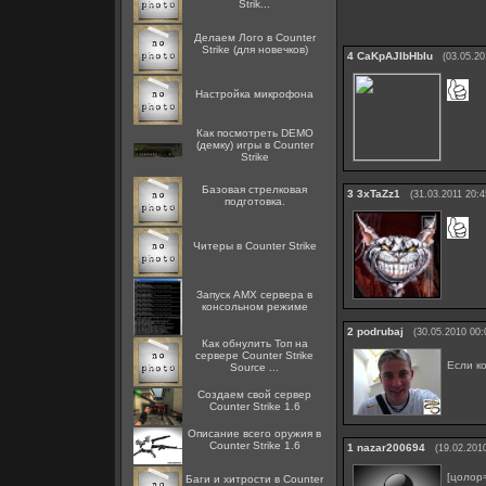
Strik...
Делаем Лого в Counter
Strike (для новечков)
4
CaKpAJIbHbIu
(03.05.20
Настройка микрофона
Как посмотреть DEMO
(демку) игры в Counter
Strike
Базовая стрелковая
3
3xTaZz1
(31.03.2011 20:4
подготовка.
Читеры в Counter Strike
Запуск AMX сервера в
консольном режиме
2
podrubaj
(30.05.2010 00:
Как обнулить Топ на
сервере Counter Strike
Если ко
Source ...
Создаем свой сервер
Counter Strike 1.6
Описание всего оружия в
Counter Strike 1.6
1
nazar200694
(19.02.201
[цолор
Баги и хитрости в Counter