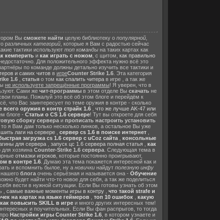
отором Вы
сможете найти
целую библиотеку о
популярной
,
го различных
категорий
, которые я Вам с радостью сейчас
какие тактики используют
топ команды
на таких картах как
ак кемперить
и
как играть с ножом
, с щитом,
как правильно
 недостаточно. Для положительного эффекта нужно всё это
 партнёры по команде должны детально изучить все тактики и
теров и самих читов
в
игре
Counter Strike 1.6
. Эта категория
ike 1.6
,
статья
о том
как спалить читера
в игре , а так же
Вы
не используете запрещённые программы
! Я уверен, что в
льзуют. Сами же
чит-программы
в этом отделе Вы
скачать
не
вои планы. Пожалуй это всё об этом блоге и перейдём к
ё, что Вас заинтересует по теме оружия в контре - сколько
 всего оружия в контр страйк 1.6
,
что же лучше AK-47 или
ем блоге -
Статьи о CS 1.6 сервере
! Тут вы откроете для себя
товую сборку сервера
и
прописать настроить установить
, то я Вам дам только несколько линков, а остальное Вы уже
шить лаги на сервере
,
сервер cs 1.6 в поиске интернет
,
ыстрая загрузка cs 1.6 сервер с uCoz сайта
,
консольные
агины для сервера
,
запуск цс 1.6 сервера полная статья
,
как
о для хозяина
Counter-Strike 1.6 сервера
. Следующая тема в
лярные
отмазки игроков
, которые постоянно проигрывают,
м в контре 1.6
. Думаю эта тема покажется интересной как и
рать и вспомнить былое, ну а
новички
найдут
полезную инфу
я нашего
блога
очень серьёзная и называется она -
Обучение
жно будет найти что-то новое для себя, а так же поделиться
 себя вести в нужной ситуации. Если Вы готовы узнать об этом
ь ,
самые важные моменты игры в контру
,
что такой strafe и
очек на картах на языке геймеров
,
топ 10 ошибок
,
какую
как повысить SKILL в игре
и много других интересных тем!
 интересных и поучительных. Если Вы фан распрыгов, то тогда
про
Настройки игры Counter Strike 1.6
, в котором узнаете и