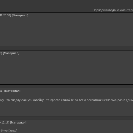
Порядок вывода комментар
[
Материал
]
11 20:33)
[
Материал
]
5)
[
Материал
]
01)
му - то впадлу скинуть копейку , то просто кликайте по всем рекламках несколько раз в ден
[
Материал
]
0 12:17)
=блуе][хиде]