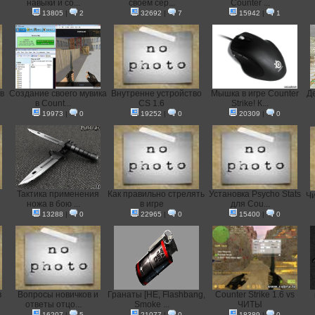
навыки и со...
своём сер...
Counter ...
13805
|
2
32692
|
7
15942
|
1
в
Создание своего мувика
Внутренне устройство
Мышка в игре Counter
Д
в Count...
CS 1.6
Strike! К...
19973
|
0
19252
|
0
20309
|
0
Тактика применения
Как правильно стрелять
Установка Psycho Stats
Чи
ножа в бою ...
в игре
для Cou...
13288
|
0
22965
|
0
15400
|
0
в
Вопросы новичков и
Гранаты [HE, Flashbang,
Counter Strike 1.6 vs
ответы отцо...
Smoke ...
ЧИТЫ
16207
|
5
21077
|
0
18389
|
0