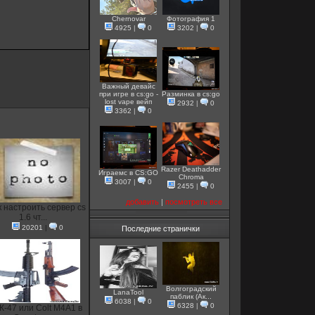
Chernovar
Фотография 1
4925
|
0
3202
|
0
Важный девайс
при игре в cs:go -
Разминка в cs:go
lost vape вейп
2932
|
0
3362
|
0
Razer Deathadder
Играемс в CS:GO
Chroma
3007
|
0
2455
|
0
добавить
|
посмотреть все
к настроить сервер cs
1.6 чт...
20201
|
0
Последние странички
Волгоградский
LanaTool
паблик (Ак...
6038
|
0
6328
|
0
К-47 или Colt M4A1 в