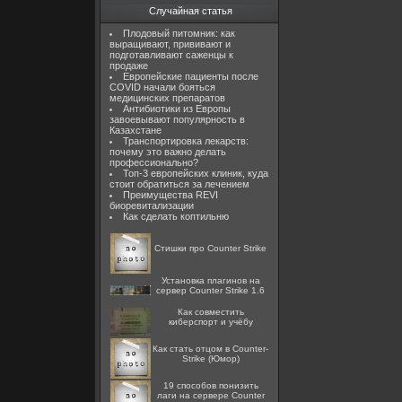
Случайная статья
Плодовый питомник: как
выращивают, прививают и
подготавливают саженцы к
продаже
Европейские пациенты после
COVID начали бояться
медицинских препаратов
Антибиотики из Европы
завоевывают популярность в
Казахстане
Транспортировка лекарств:
почему это важно делать
профессионально?
Топ-3 европейских клиник, куда
стоит обратиться за лечением
Преимущества REVI
биоревитализации
Как сделать коптильню
Стишки про Counter Strike
Установка плагинов на
сервер Counter Strike 1.6
Как совместить
киберспорт и учёбу
Как стать отцом в Counter-
Strike (Юмор)
19 способов понизить
лаги на сервере Counter