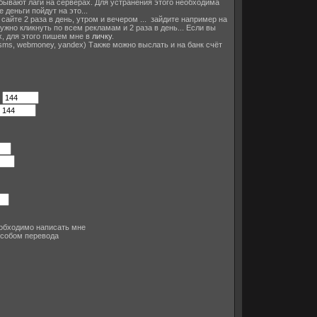
бывают лаги на серверах. Для устранения этого необходима
деньги пойдут на это...
 сайте 2 раза в день, утром и вечером ... зайдите например на
ужно кликнуть по всем рекламам и 2 раза в день... Если вы
х, для этого пишем мне в
личку
.
sms, webmoney, yandex) Также можно выслать и на банк счёт
р
еобходимо написать мне
особом перевода