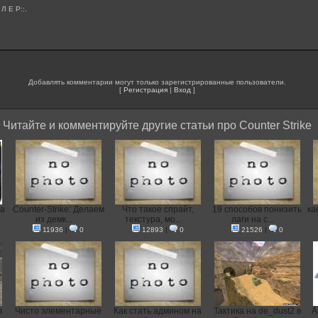
 Л Е Р::.
Добавлять комментарии могут только зарегистрированные пользователи.
[
Регистрация
|
Вход
]
Читайте и комментируйте другие статьи про Counter Strike
на
Counter-Strike: Делаем
Что такое спрайт,
19 способов понизить
ка
из демк...
текстура, мо...
лаги на с...
11936
|
0
12893
|
0
21526
|
0
в
Чисто элементарные
Как стать админом на
Тактика на de_dust2 в
А