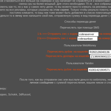
ов становиться всё больше на серверах и cpu начинает не справляться и моментами 
смена cpu на более мощный. Для этого необходимо 70 лс , все собраные 
омочь как-то, но у вас у самих нету денег, то вы можете просто кликать на рекламы на
ните на все рекламы, которые указаны
на этом скрине
. Только чтобы реально помочь н
постояно кликаете, то ваш ник тоже может быть добавлен в список помогающи
деньги то в
личку
мне напишите свой ник, отправленую сумму и вид перевода денег ( 
Способы перевода денег
Перечислеть при помощи SMS
1 ls >>> Отправить смс с кодом
на номе
2 ls>>> Отправить смс с кодом
на номер
Пользователи WebMoney
Перечислеть рубли на кошелёк
Перечислеть доллары на кошелёк
Пользователи Yandex
Перечислеть рубли на кошелёк
После того, как вы отправили смс или выслали деньги по webmoney, н
личное сообщение
с суммой перечисления, вашем ником и сп
рверу:
weppes, Schokk, 3dRussel,