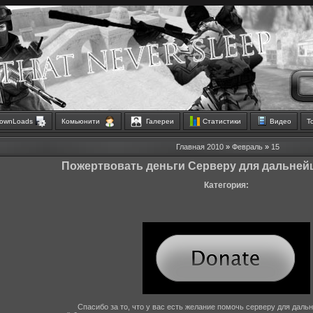
ownLoads
Комьюнити
Галереи
Статистики
Видео
Т
Главная
2010
»
Февраль
»
15
Пожертвовать деньги Серверу для дальней
Категория:
Спасибо за то, что у вас есть желание помочь серверу для даль