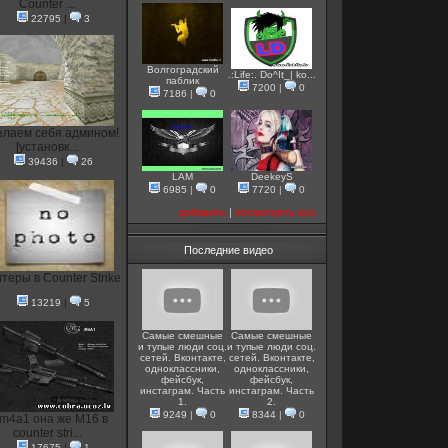
Counter ...
22795
|
3
Волгоградский
.:Life:. Do^It_| ko...
паблик
7200
|
0
7186
|
0
елаем себя админом!
[установк...
39436
|
26
LAM
DeekeyS
6985
|
0
7720
|
0
добавить
|
посмотреть все
Последние видео
теры в Counter Strike
13219
|
5
Самые смешные
Самые смешные
и тупые люди соц.
и тупые люди соц.
сетей. Вконтакте,
сетей. Вконтакте,
одноклассники,
одноклассники,
фейсбук,
фейсбук,
инстаграм. Часть
инстаграм. Часть
1.
2.
9249
|
0
8344
|
0
m4a1 она же M16 в
counter stri...
17675
|
1