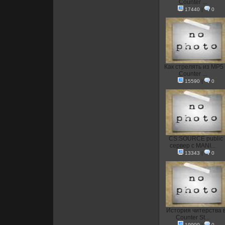
Counter ...
17440
|
0
Как стрелять из MP5 
Counter ...
15590
|
0
CS:SOURCE public
сервер с MANI...
13343
|
0
История читерства 
Counter St...
19900
|
0