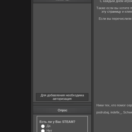
С каждым днём игрок
Также если вы хотите п
эту страницу
и клик
Если вы перечислили 
Для добавления необходима
авторизация
Ники тех, кто помог се
Опрос
podrubaj, indefix_, Sch
Есть ли у Вас STEAM?
Да
Нет