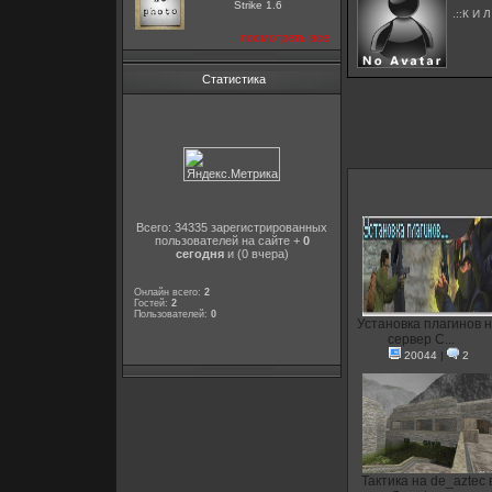
Strike 1.6
.::К И Л
посмотреть все
Статистика
Всего: 34335 зарегистрированных
пользователей на сайте +
0
сегодня
и (0 вчера)
Онлайн всего:
2
Гостей:
2
Пользователей:
0
Установка плагинов 
сервер C...
20044
|
2
Тактика на de_aztec 