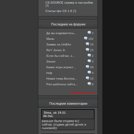
CS:SOURCE сервер и настройки
[4]
Статьи про CS 1.6
[5]
Последнее на форуме
Да вы издеваетесь...
2
Мапы
182
Заявка на UnBAn
26
RoY Jones Jr.
25
Если бы сейчас, к...
2
Steam
3
Какие игры играет...
46
help
6
Новая тема.Беспла...
10
Рип шаблона сайта...
8
посмотреть все
Последние комментарии
Dima_ak
19:21
Ak-VaL
раньше были отцами кс)
сейчас отцами детей дочек и
сыновей))