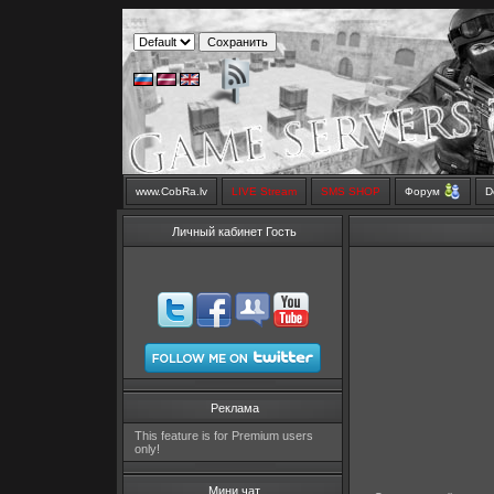
www.CobRa.lv
LIVE Stream
SMS SHOP
Форум
D
Личный кабинет Гость
Реклама
This feature is for Premium users
only!
Мини чат