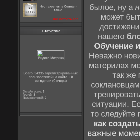
былое, ну а
н
Что такое чит в Counter-
Strike
может быт
посмотреть все
достижени
Статистика
нашего
бл
Обучение и
Неважно нови
материлах мо
так же
Всего: 34335 зарегистрированных
пользователей на сайте +
0
сегодня
и (0 вчера)
соклановцами
тренировать
Онлайн всего:
3
Гостей:
3
Пользователей:
0
ситуации. Е
то следуйте 
как создат
важные момен