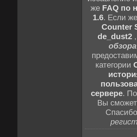
же
FAQ по н
1.6
. Если ж
Counter S
de_dust2
обзора
предоставим
категории
истори
пользова
сервере
. П
Вы сможете
Спасибо
регист