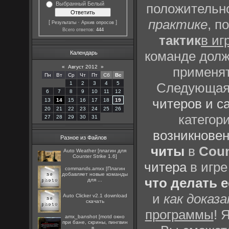
Выбранный Белый
положительно
практике
, п
[
·
]
Результаты
Архив опросов
Всего ответов:
444
тактик
в иг
команде долж
Календарь
«
Август 2012
»
применят
Пн
Вт
Ср
Чт
Пт
Сб
Вс
1
2
3
4
5
Следующая 
6
7
8
9
10
11
12
читеров и с
13
14
15
16
17
18
19
20
21
22
23
24
25
26
категор
27
28
29
30
31
возникновен
Разное из Файлов
читы
в
Coun
Auto Weather [плагин для
Counter Strike 1.6]
читера
в игре
commands.amxx [Плагин
добавляет новые команды
что делать 
для ...
и
как доказ
Auto Clicker v2.1 download
скачать
программы
! 
amx_banshot [motd окно
при бане, скрины, пингвин
в...