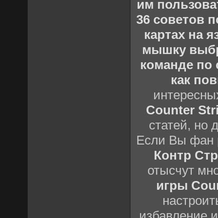
им пользова
36 советов по
картах на 
мышку выб
команде по c
как пов
интересны
Counter Stri
статей, но 
Если Вы фан 
Контр Стр
отысчут мн
игры Count
настроить
избавление и