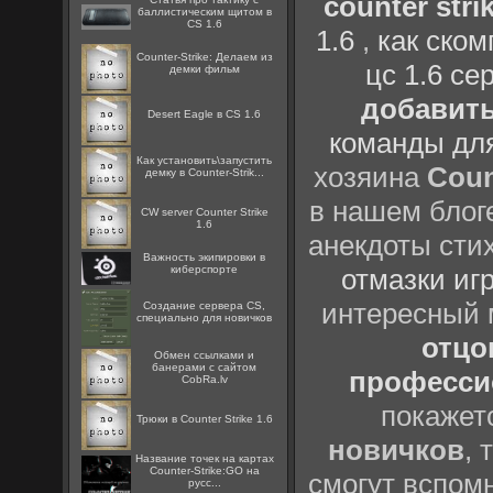
counter strik
баллистическим щитом в
CS 1.6
1.6
,
как ско
Counter-Strike: Делаем из
цс 1.6 се
демки фильм
добавить
Desert Eagle в CS 1.6
команды дл
Как установить\запустить
хозяина
Coun
демку в Counter-Strik...
в нашем блоге
CW server Counter Strike
1.6
анекдоты сти
Важность экипировки в
киберспорте
отмазки иг
интересный
Создание сервера CS,
специально для новичков
отцов
Oбмен ссылками и
банерами с сайтом
профессио
CobRa.lv
покажет
Трюки в Counter Strike 1.6
новичков
, 
Название точек на картах
Counter-Strike:GO на
смогут вспомн
русс...