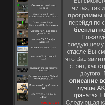
Вы сможете
Скачать чит morihaeq
читах, так 
reloaded
программы
Скачать чит T-Hack
Aequitas Proof для CS 1.6
перейдя по 
Скачать чит Project
Mayhem v3.02 бесплатно
бесплатн
Скачать чит Rage Hook
для CS-1.6
Пожалуй
чит для CS:S Catalyst
Tactics v3
следующему
Antiban for Myac 1.5.8
отделе Вы см
чит для CS:S coconuT
что Вас заинт
v2.01
стоит, как с
Колекция спрэев (sprays)
для CS1.6
другого.
Скачать мультихак Nk hack
описание вс
v 5.9 для CS-1.6
Прикольный спрэй для cs
лучше AK
1.6
гранатах H
HEADZOTS v2.4 Public
Edition
Следующая ка
посмотреть все