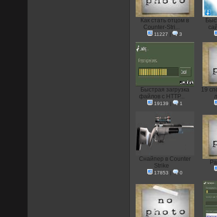
Как стать отцом в
Быс
Counter-Stri...
сай
11227
|
3
Быстрая загрузка
19 сп
файлов с HTTP...
л
19139
|
1
Снайпер в Counter
Ра
Strike
17853
|
0