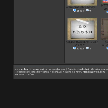
HTTP
Установка AMX Mod'a
дл
15484
|
0
Как вычислить читера и
Ка
как вес...
кибе
23513
|
3
www.cobra.lv
-
карта сайта
|
карта форума
| Дизайн -
podrubaj
| Дизайн данно
По вопросам сотрудничества и рекламы пишите на почту
rusalex11@live.com
Хостинг от
uCoz