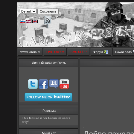
www.CobRa.lv
LIVE Stream
SMS SHOP
Форум
DownLoads
Личный кабинет Гость
Реклама
This feature is for Premium users
only!
Мини чат