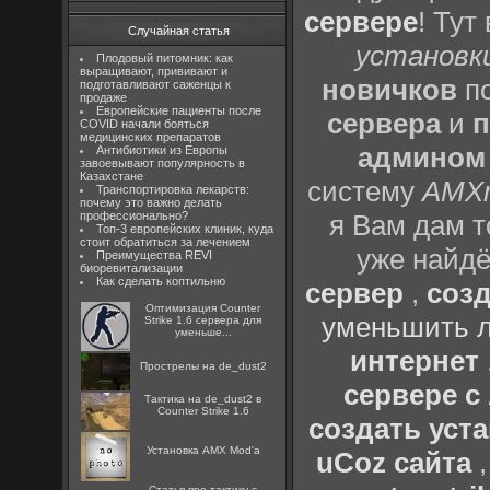
сервере
! Тут
Случайная статья
установки
Плодовый питомник: как
выращивают, прививают и
новичков
по
подготавливают саженцы к
продаже
Европейские пациенты после
сервера
и
п
COVID начали бояться
медицинских препаратов
админом
Антибиотики из Европы
завоевывают популярность в
Казахстане
систему
AMX
Транспортировка лекарств:
почему это важно делать
профессионально?
я Вам дам т
Топ-3 европейских клиник, куда
стоит обратиться за лечением
уже найдё
Преимущества REVI
биоревитализации
Как сделать коптильню
сервер
,
созд
Оптимизация Counter
уменьшить л
Strike 1.6 сервера для
уменьше...
интернет
Прострелы на de_dust2
сервере 
Тактика на de_dust2 в
Counter Strike 1.6
создать уста
Установка AMX Mod'a
uCoz сайта
Статья про тактику с