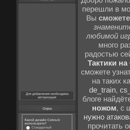
Добро пожало
перешли в м
Вы
сможете
знаменит
любимой иг
много р
радостью се
Тактики на 
сможете узна
на таких к
de_train
,
cs_
Для добавления необходима
блоге найдёт
авторизация
ножом
, с
Опрос
нужно атаков
Какой дизайн Cobra.lv
используете?
прочитать о
Стандартный