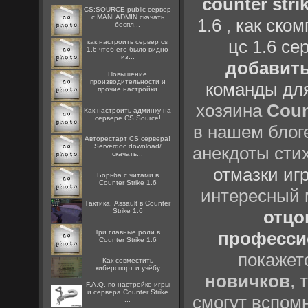
counter strik
CS:SOURCE public сервер
с MANI ADMIN скачать
1.6
,
как ско
беспл...
цс 1.6 се
как настроить сервер cs
1.6 чтоб его было видно
из...
добавить
Повышение
производительности и
команды дл
прочие настройки
хозяина
Coun
Как настроить админку на
сервере CS Source!
в нашем блоге
Авторестарт CS сервера!
Serverdoc download/
анекдоты сти
скачать...
отмазки иг
Борьба с читами в
Counter Strike 1.6
интересный
Тактика. Assault в Counter
Strike 1.6
отцов
Три главные роли в
профессио
Counter Strike 1.6
покажет
Как совместить
киберспорт и учёбу
новичков
, 
F.A.Q. по настройке игры
и сервера Counter Strike
смогут вспомн
...