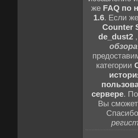
же
FAQ по н
1.6
. Если ж
Counter S
de_dust2
обзора
предоставим
категории
истори
пользова
сервере
. П
Вы сможете
Спасибо
регист