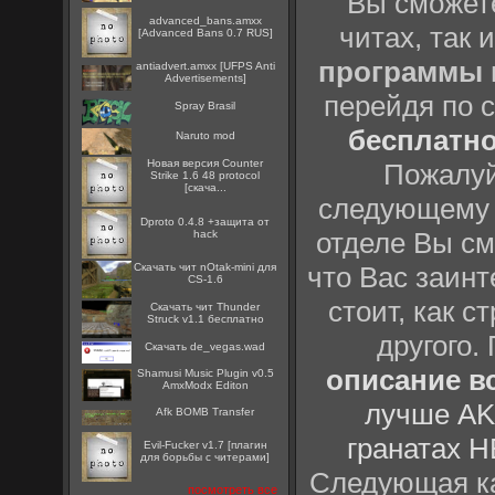
Вы сможете
advanced_bans.amxx
читах, так 
[Advanced Bans 0.7 RUS]
программы
antiadvert.amxx [UFPS Anti
Advertisements]
перейдя по 
Spray Brasil
бесплатн
Naruto mod
Новая версия Counter
Пожалуй
Strike 1.6 48 protocol
[скача...
следующему
Dproto 0.4.8 +защита от
отделе Вы см
hack
Скачать чит nOtak-mini для
что Вас заинт
CS-1.6
стоит, как с
Скачать чит Thunder
Struck v1.1 бесплатно
другого.
Скачать de_vegas.wad
описание вс
Shamusi Music Plugin v0.5
AmxModx Editon
лучше AK
Afk BOMB Transfer
гранатах H
Evil-Fucker v1.7 [плагин
для борьбы с читерами]
Следующая ка
посмотреть все