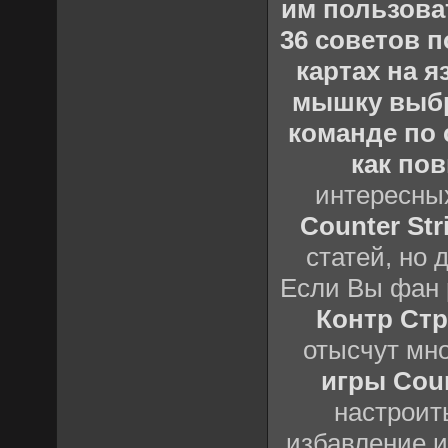
им пользова
36 советов по
картах на 
мышку выб
команде по c
как пов
интересны
Counter Stri
статей, но 
Если Вы фан 
Контр Стр
отысчут мн
игры Count
настроить
избавление и