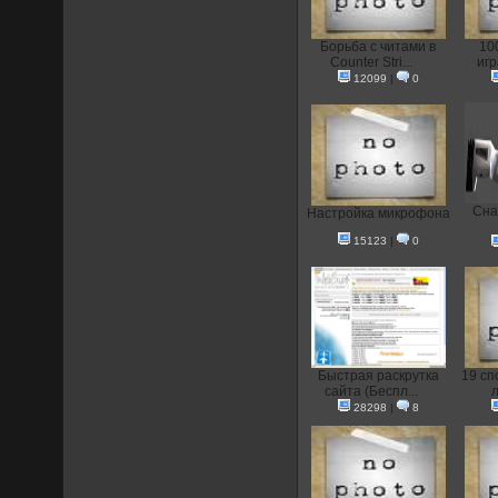
Борьба с читами в
10
Counter Stri...
иг
12099
|
0
Сна
Настройка микрофона
15123
|
0
Быстрая раскрутка
19 сп
сайта (Беспл...
л
28298
|
8