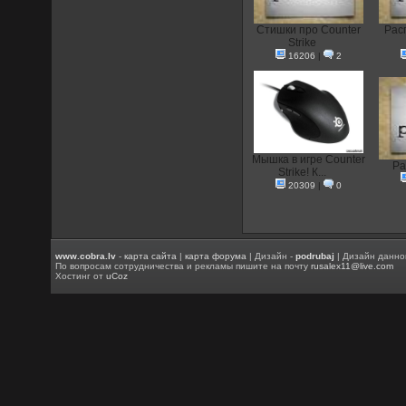
Стишки про Counter
Рас
Strike
16206
|
2
Мышка в игре Counter
Ра
Strike! К...
20309
|
0
www.cobra.lv
-
карта сайта
|
карта форума
| Дизайн -
podrubaj
| Дизайн данно
По вопросам сотрудничества и рекламы пишите на почту
rusalex11@live.com
Хостинг от
uCoz