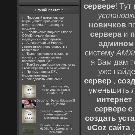
сервере
! Тут
Случайная статья
установки
Плодовый питомник: как
выращивают, прививают и
новичков
по
подготавливают саженцы к
продаже
сервера
и
п
Европейские пациенты после
COVID начали бояться
медицинских препаратов
админом
Антибиотики из Европы
завоевывают популярность в
Казахстане
систему
AMX
Транспортировка лекарств:
почему это важно делать
я Вам дам т
профессионально?
Топ-3 европейских клиник, куда
стоит обратиться за лечением
уже найдё
Преимущества REVI
биоревитализации
сервер
,
созд
Как сделать коптильню
Что такое спрайт,
уменьшить л
текстура, модель в
Counter Strik...
интернет
Уроки от Эдика [Moscow5]
на de_inferno
сервере 
Как стать админом на
своём сервере?
создать уста
[установка acc...
uCoz сайта
Counter Strike сервер
HLDS: Проблемы и их
решение