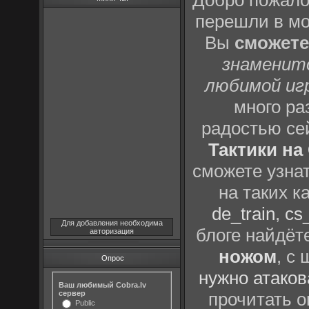
Добро пожало
перешли в м
Вы
сможете
знаменит
любимой иг
много р
радостью се
Тактики на 
сможете узна
на таких к
de_train
,
cs_
Для добавления необходима
блоге найдёт
авторизация
ножом
, с
Опрос
нужно атаков
Ваш любимый Cobra.lv
сервер
прочитать о
Public