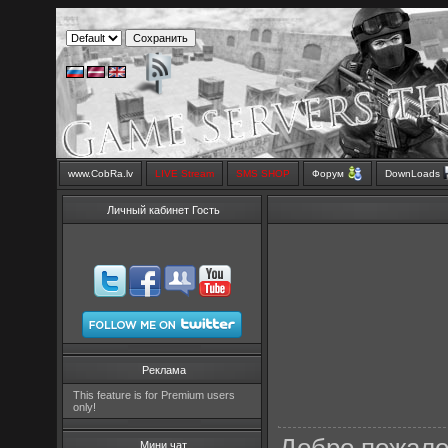
www.CobRa.lv
LIVE Stream
SMS SHOP
Форум
DownLoads
Личный кабинет Гость
Реклама
This feature is for Premium users
only!
Мини чат