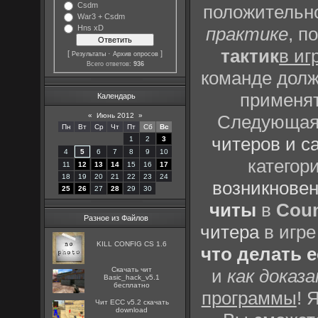
Csdm
положительно
War3 + Csdm
Hns xD
практике
, п
тактик
в иг
[
·
]
Результаты
Архив опросов
Всего ответов:
936
команде долж
применят
Календарь
«
Июнь 2012
»
Следующая 
Пн
Вт
Ср
Чт
Пт
Сб
Вс
читеров и с
1
2
3
4
5
6
7
8
9
10
категор
11
12
13
14
15
16
17
18
19
20
21
22
23
24
возникновен
25
26
27
28
29
30
читы
в
Coun
Разное из Файлов
читера
в игре
KILL CONFIG CS 1.6
что делать 
Скачать чит
и
как доказ
Basic_hack_v5.1
бесплатно
программы
! 
Чит ECC v5.2 скачать
download