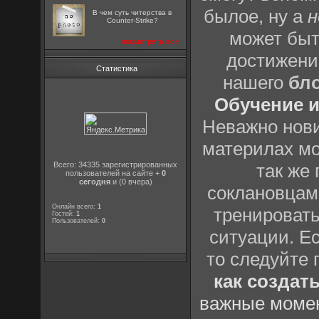
былое, ну а
н
В чем суть читерства в
Counter-Strike?
может быт
посмотреть все
достижени
Статистика
нашего
бл
Обучение и
Неважно нови
материлах мо
Всего: 34335 зарегистрированных
так же
пользователей на сайте +
0
сегодня
и (0 вчера)
соклановцами
Онлайн всего:
1
тренировать
Гостей:
1
Пользователей:
0
ситуации. Е
то следуйте 
как создат
важные момен