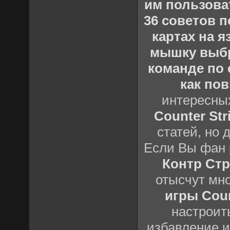
им пользова
36 советов по
картах на 
мышку выб
команде по c
как пов
интересны
Counter Stri
статей, но 
Если Вы фан 
Контр Стр
отысчут мн
игры Count
настроить
избавление и