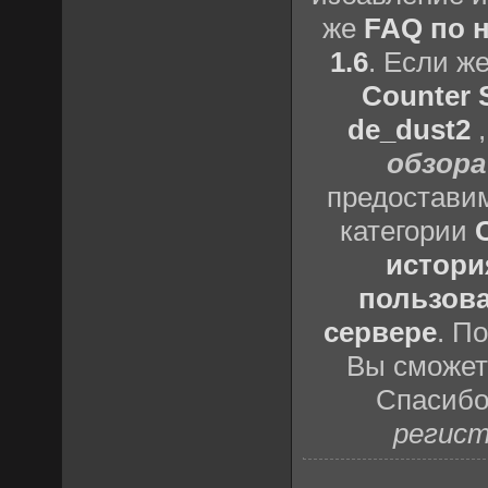
же
FAQ по н
1.6
. Если ж
Counter S
de_dust2
обзора
предоставим
категории
истори
пользова
сервере
. П
Вы сможете
Спасибо
регист