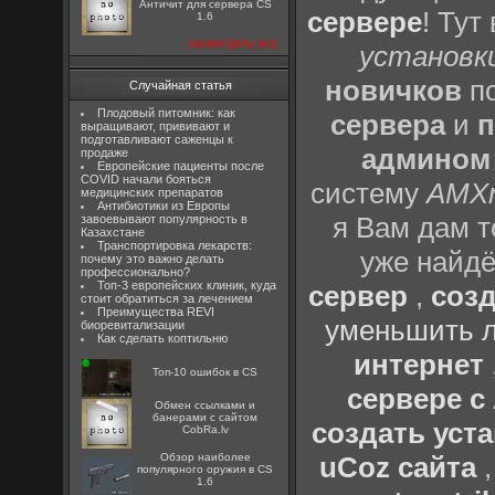
Aнтичит для сервера CS
сервере
! Тут
1.6
посмотреть все
установки
новичков
по
Случайная статья
Плодовый питомник: как
сервера
и
п
выращивают, прививают и
подготавливают саженцы к
админом
продаже
Европейские пациенты после
COVID начали бояться
систему
AMX
медицинских препаратов
Антибиотики из Европы
я Вам дам т
завоевывают популярность в
Казахстане
Транспортировка лекарств:
уже найдё
почему это важно делать
профессионально?
Топ-3 европейских клиник, куда
сервер
,
созд
стоит обратиться за лечением
Преимущества REVI
уменьшить л
биоревитализации
Как сделать коптильню
интернет
Топ-10 ошибок в CS
сервере 
Oбмен ссылками и
банерами с сайтом
создать уста
CobRa.lv
Обзор наиболее
uCoz сайта
популярного оружия в CS
1.6