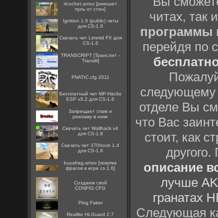
Вы сможете
ricochet.amxx [рикошет
пуль от стен]
читах, так 
Ignition 1.6 (public) читы
для CS-1.6
программы
Скачать чит Limmid FX для
перейдя по 
CS-1.6
TRANSCRIPT [Транслит -
бесплатн
Translit]
Пожалуй
FNATIC.cfg 2011
следующему
Бесплатный чит MP-Hacks
ESP v3.2 для CS-1.6
отделе Вы см
Запрещает спам и
рекламу в нике
что Вас заинт
Скачать чит Wallhack v4
стоит, как с
для CS-1.6
Скачать чит 370hook 1.4
другого.
для CS-1.6
buyafrag.amxx [покупка
описание вс
фрагов в игре cs 1.6]
лучше AK
Создаем свой
CONFIG.CFG
гранатах H
Ping Faker
Следующая ка
Reallite HLGuard 2.7