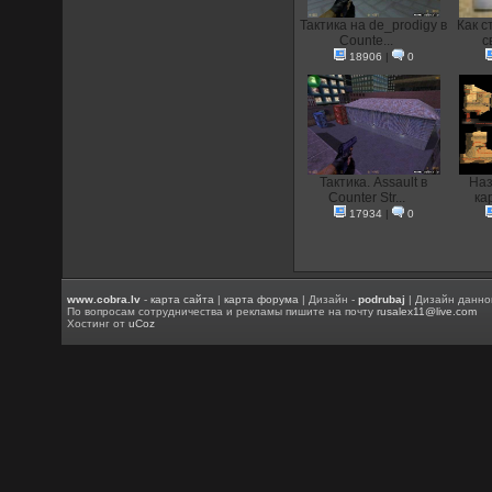
Тактика на de_prodigy в
Как с
Counte...
с
18906
|
0
Тактика. Assault в
Наз
Counter Str...
кар
17934
|
0
www.cobra.lv
-
карта сайта
|
карта форума
| Дизайн -
podrubaj
| Дизайн данно
По вопросам сотрудничества и рекламы пишите на почту
rusalex11@live.com
Хостинг от
uCoz