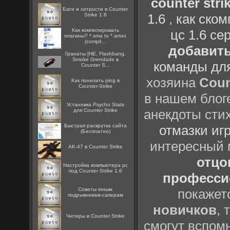
counter strik
Баги и хитрости в Counter
1.6
,
как ско
Strike 1.6
Как компилировать
цс 1.6 се
плагины? *.sma to *.amxx
(compil...
добавить
Гранаты [HE, Flashbang,
Smoke Grendade в
команды дл
Counter S...
хозяина
Coun
Как понизить ping в
Counter-Strike
в нашем блоге
Установка Psycho Stats
анекдоты сти
для Counter Strike
Быстрая раскрутка сайта
отмазки иг
(Бесплатно)
интересный
AK-47 в Counter Strike
отцов
Настройка компьютера pc
под Counter Strike 1.6
профессио
Советы юным
покажет
подрывникам-саперам
новичков
, 
Читеры в Counter Strike
смогут вспомн