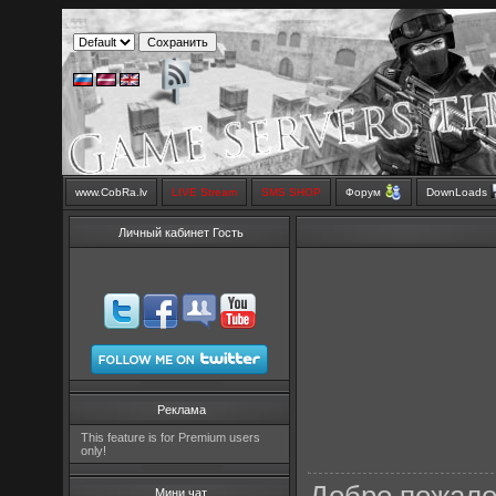
www.CobRa.lv
LIVE Stream
SMS SHOP
Форум
DownLoads
Личный кабинет Гость
Реклама
This feature is for Premium users
only!
Мини чат