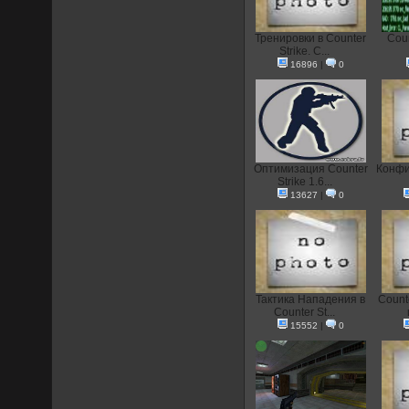
Тренировки в Counter
Coun
Strike. С...
16896
|
0
Оптимизация Counter
Конфиг
Strike 1.6...
13627
|
0
Тактика Нападения в
Count
Counter St...
15552
|
0