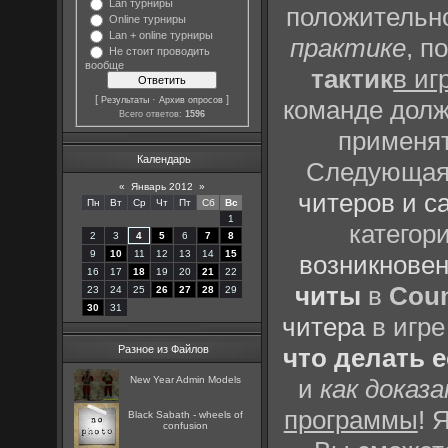
Lan турниры
положительно
Online турниры
Lan + online турниры
практике
, п
Не стоит проводить
вообще
тактик
в иг
[
·
]
Результаты
Архив опросов
команде долж
Всего ответов:
1596
применят
Календарь
Следующая 
«
Январь 2012
»
читеров и с
Пн
Вт
Ср
Чт
Пт
Сб
Вс
1
категор
2
3
4
5
6
7
8
9
10
11
12
13
14
15
возникновен
16
17
18
19
20
21
22
читы
в
Coun
23
24
25
26
27
28
29
30
31
читера
в игре
Разное из Файлов
что делать 
New Year Admin Models
и
как доказ
программы
! 
Black Sabath - wheels of
confusion