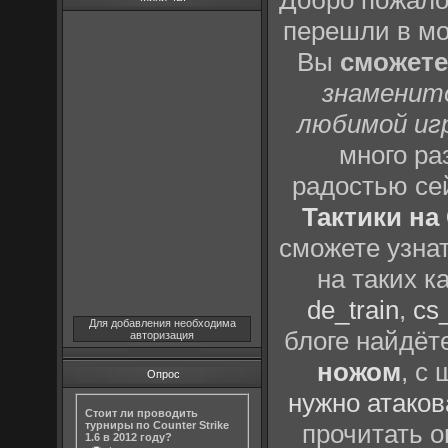
Добро пожало
перешли в м
Вы
сможете
знаменит
любимой иг
много р
радостью се
Тактики на 
сможете узна
на таких к
de_train
,
cs_
Для добавления необходима
блоге найдёт
авторизация
ножом
, с
Опрос
нужно атаков
Стоит ли проводить
турниры по Counter Strike
прочитать о
1.6 в 2012 году?