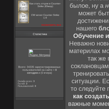
былое, ну а
н
Как стать отцом в Counter-
Strike (Юмор)
может быт
CW server Counter Strike
1.6
достижени
посмотреть все
нашего
бл
Обучение и
Статистика
Неважно нови
материлах мо
так же
соклановцами
Всего: 34335 зарегистрированных
пользователей на сайте +
0
тренировать
сегодня
и (0 вчера)
ситуации. Е
Онлайн всего:
3
Гостей:
3
Пользователей:
0
то следуйте 
как создат
важные момен