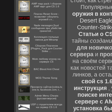
стоит, как стре
AWP map pack / сборник
Популярные
AWP карт для CS 1.6
оружия в конт
Плагин Reset Score -
позволяет обнулить
Desert Eagl
игровой сч...
Nade messages [hud
Counter-Strik
сообщение при убийстве
гранатой...
Статьи о CS
Коллекция стильных
тайны
создани
скинов для Winamp
Сборник Плагинов
для новичк
[Plugins_Pack для Counter
Strike ...
сервера
и
про
Mute любому игроку на
на своём серв
сервере CS
как новостей т
BAC Blood Anti Cheat
линков, а ост
WCG Theme Song
свой cs 1.
инструкция
,
Просмотр сайтов [cobra.lv,
one.lv, facebook.com, t...
поиске инт
Admin Menu Cheats
(русская версия)
сервере с 
USP с глушителем всегда
установка быс
на сервер CS 1.6