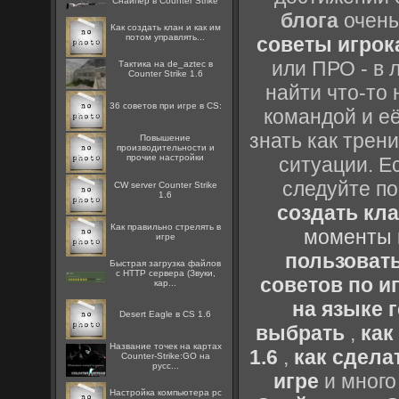
Снайпер в Counter Strike
блога
очень
Как создать клан и как им
потом управлять...
советы игрока
или ПРО - в 
Тактика на de_aztec в
Counter Strike 1.6
найти что-то 
36 советов при игре в CS:
командой и её
знать как трен
Повышение
производительности и
прочие настройки
ситуации. Е
следуйте по
CW server Counter Strike
1.6
создать кл
Как правильно стрелять в
моменты 
игре
пользоват
Быстрая загрузка файлов
с HTTP сервера (Звуки,
советов по иг
кар...
на языке 
Desert Eagle в CS 1.6
выбрать
,
как
Название точек на картах
1.6
,
как сдела
Counter-Strike:GO на
русс...
игре
и много
Настройка компьютера pc