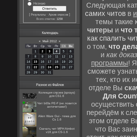
Следующая кате
Незнаю
самих читов
в
и
[
·
]
Результаты
Архив опросов
Всего ответов:
1258
темы такие 
читеры
и
что 
Календарь
как спалить чи
«
Май 2012
»
о том,
что дел
Пн
Вт
Ср
Чт
Пт
Сб
Вс
1
2
3
4
5
6
и
как дока
7
8
9
10
11
12
13
программы
! 
14
15
16
17
18
19
20
21
22
23
24
25
26
27
сможете узнать
28
29
30
31
тех, кто их
Разное из Файлов
отделе Вы
ска
Колекция спрэев (sprays)
Для Count
для CS1.6
осуществить с
Чит bi0la PE-F (не ловится
античитами!)
перейдём к сл
Alien Ware Gui - тема для
этом отделе В
Cs 1.6
что Вас заин
Скачать чит MPH Aimbot
v18 для CS-1.6