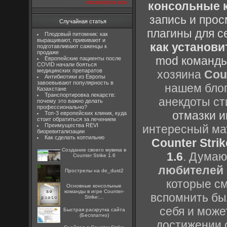
посмотреть все
консольные к
запись и прос
Случайная статья
плагины для с
Плодовый питомник: как
выращивают, прививают и
как установи
подготавливают саженцы к
продаже
mod команды
Европейские пациенты после
COVID начали бояться
медицинских препаратов
хозяина
Cou
Антибиотики из Европы
завоевывают популярность в
нашем блог
Казахстане
Транспортировка лекарств:
анекдоты ст
почему это важно делать
профессионально?
отмазки и
Топ-3 европейских клиник, куда
стоит обратиться за лечением
Преимущества REVI
интересный м
биоревитализации
Как сделать коптильню
Counter Strik
Создание своего мувика в
1.6
. Думаю
Counter Strike 1.6
любителей 
Прострелы на de_dust2
которые см
Основные консольные
команды в игре Counter-
вспомнить бы
Strike:...
себя и може
Быстрая раскрутка сайта
(Бесплатно)
достижении 