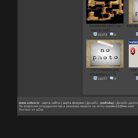
Названия мест на
Как вы
картах [dd2, ...
41373
|
8
100 отмазок для
Как
играющих в CS
се
14277
|
4
www.cobra.lv
-
карта сайта
|
карта форума
| Дизайн -
podrubaj
| Дизайн данно
По вопросам сотрудничества и рекламы пишите на почту
rusalex11@live.com
Хостинг от
uCoz