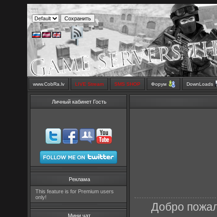
www.CobRa.lv
LIVE Stream
SMS SHOP
Форум
DownLoads
Личный кабинет Гость
Реклама
This feature is for Premium users
only!
Добро пожал
Мини чат