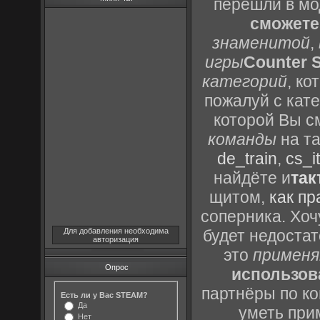
перешли в м
сможете
знаменитой
,
игры
Counter S
категорий
, к
пожалуй с кат
которой Вы с
команды
на та
de_train
,
cs_it
найдёте и
так
щитом,
как пр
соперника. Хоч
Для добавления необходима
будет недоста
авторизация
это
применя
Опрос
использов
партнёры по ко
Есть ли у Вас STEAM?
Да
уметь при
Нет