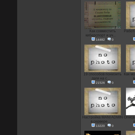
Как совместить
Работа
киберспорт и уч...
14482
|
0
19 способов понизить
Как мо
лаги на с...
м
21526
|
0
Настройка MANI ADMIN
Описа
в сервере...
в
13220
|
0