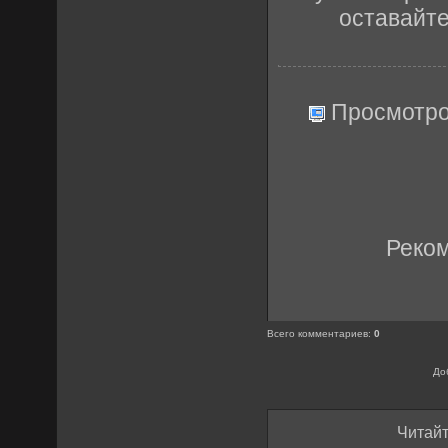
оставайт
Просмотро
Реко
Всего комментариев
:
0
До
Читайт