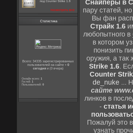
Снайперы в Co
под Counter Strike 1.6
пару статей, н
посмотреть все
Вы фан расп
Статистика
Страйк 1.6
им
любопытного в
в котором уз
понизить пи
оружия, а так
Всего: 34335 зарегистрированных
Strike 1.6
. Е
пользователей на сайте +
0
сегодня
и (0 вчера)
Counter Strik
Онлайн всего:
1
de_nuke
...
Гостей:
1
Пользователей:
0
сайте www.c
линков в посл
-
статья 
пользоватьс
Пожалуй это в
узнать проч