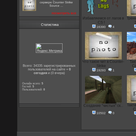
сервере Counter Strike
Source ...
посмотреть все
Избавляемся от лагов в
Трени
CS !
Статистика
16390
|
4
Что такое чит в Counter-
Так
Всего: 34335 зарегистрированных
Strike
Co
пользователей на сайте +
0
19293
|
1
сегодня
и (0 вчера)
Онлайн всего:
5
Гостей:
5
Пользователей:
0
Такт
Создание "чистых" ск...
C
10502
|
0