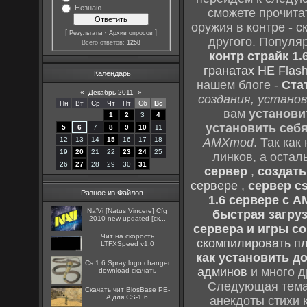
Незнаю
сможете прочитат
оружия в контре - с
[
·
]
Результаты
Архив опросов
другого. Популя
Всего ответов:
1258
контр страйк 1.
гранатах HE Flash
Календарь
нашем блоге -
Ста
«
Декабрь 2011
»
создания, установ
Пн
Вт
Ср
Чт
Пт
Сб
Вс
вам
установи
1
2
3
4
установить себ
5
6
7
8
9
10
11
12
13
14
15
16
17
18
AMXmod
. Так как
19
20
21
22
23
24
25
линков, а остал
26
27
28
29
30
31
сервер
,
создать
сервере
,
сервер cs
Разное из Файлов
1.6 сервере с 
Na'Vi [Natus Vincere] Cfg
быстрая загруз
2010 new updated [ск...
сервера и игры cou
Чит на скорость
скомпилировать п
LTFXSpeed v1.0
как установить до
Cs 1.6 Spray logo changer
админов
и много д
download скачать
Следующая тема 
Скачать чит BiosBase PE-
A для CS-1.6
анекдоты стихи 