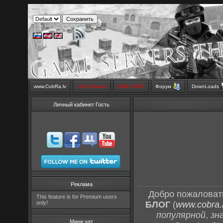
www.CobRa.lv
LIVE Stream
SMS SHOP
Форум
DownLoads
Личный кабинет Гость
Реклама
Добро пожаловат
This feature is for Premium users
only!
БЛОГ
(
www.cobra.l
популярной
,
зн
Мини чат