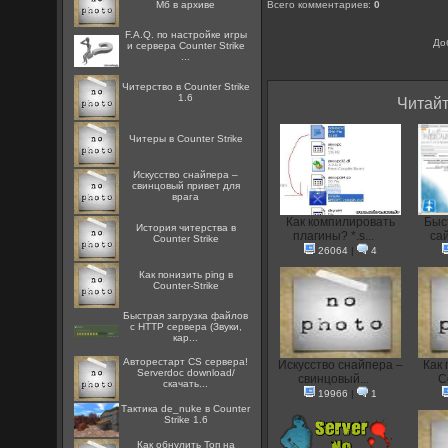
Мб в архиве
Всего комментариев
:
0
F.A.Q. по настройке игры
До
и сервера Counter Strike
...
Читерство в Counter Strike
1.6
Читайт
Читеры в Counter Strike
Искусство снайпера –
свинцовый привет для
врага
Как компилировать
Быс
История читерства в
плагины? *.s...
сай
Counter Strike
26064
|
4
Как понизить ping в
Counter-Strike
Быстрая загрузка файлов
с HTTP сервера (Звуки,
кар...
Авторестарт CS сервера!
Искусство снайпера –
Как 
Serverdoc download/
свинцовый...
C
скачать...
19966
|
1
Тактика de_nuke в Counter
Strike 1.6
Как обнулить Топ на