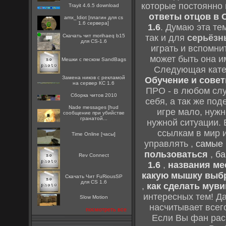
которые постоянно
Trayit 4.6.5 download
ответы отцов в C
amx_Idiot [плагин для cs
1.6 сервера]
1.6
. Думаю эта те
Скачать чит morihaeq b15
так и для
серьёзн
для CS-1.6
играть и вспомни
может быть она и
Мешки с песком SandBags
Следующая кате
Замена ников с рекламой
Обучение и советы
на сервер КС 1.6
ПРО - в любом слу
Сборка читов 2010
себя, а так же по
Nade messages [hud
игре мало, нужн
сообщение при убийстве
гранатой...
нужной ситуации. 
ссылкам в мир 
Time Online [часы]
управлять ,
самые 
пользоваться
,
ба
Rev Connect
1.6
,
названия мес
какую мышку выб
Скачать Чит FuRiousSP
для CS 1.6
,
как сделать муви
интересных тем! Д
Slow Motion
насчитывает всег
посмотреть все
Если Вы фан рас