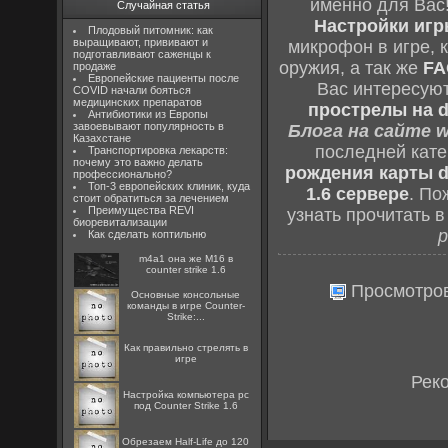
именно для Вас
Случайная статья
Настройки игры
Плодовый питомник: как
выращивают, прививают и
микрофон в игре, 
подготавливают саженцы к
оружия, а так же
FA
продаже
Европейские пациенты после
Вас интересую
COVID начали бояться
медицинских препаратов
прострелы на d
Антибиотики из Европы
завоевывают популярность в
Блога на сайте w
Казахстане
последней кат
Транспортировка лекарств:
почему это важно делать
рождения карты d
профессионально?
Топ-3 европейских клиник, куда
1.6 сервере
. По
стоит обратиться за лечением
Преимущества REVI
узнать прочитать 
биоревитализации
р
Как сделать коптильню
m4a1 она же M16 в
counter strike 1.6
Просмотро
Основные консольные
команды в игре Counter-
Strike:...
Как правильно стрелять в
игре
Рек
Настройка компьютера pc
под Counter Strike 1.6
Обрезаем Half-Life до 120