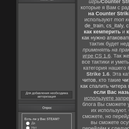
игры
Counter Str
которые я Вам с ра
на Counter Strik
используют
топ к
de_train
,
cs_italy
,
c
как кемперить
и
как нужно атаковат
тактик будет не
применять на пра
игре CS 1.6
. Так 
все тактики и уме
категория нашего 
Strike 1.6
. Эта к
читов
, кто такие
чи
как спалить читера
если Вас наз
Для добавления необходима
авторизация
используете зап
блога Вы сможете у
Опрос
их используют.
сможете, но перей
Есть ли у Вас STEAM?
вы сможете осу
Да
перейдём к следу
Нет