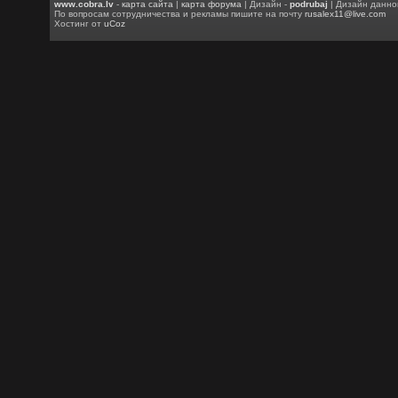
www.cobra.lv
-
карта сайта
|
карта форума
| Дизайн -
podrubaj
| Дизайн данно
По вопросам сотрудничества и рекламы пишите на почту
rusalex11@live.com
Хостинг от
uCoz