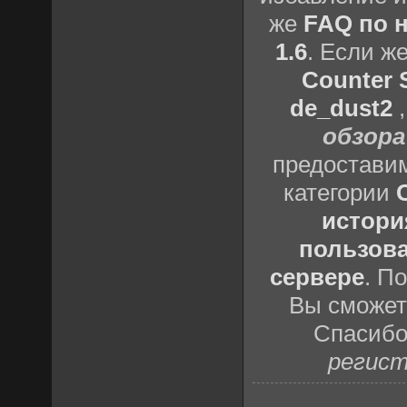
же
FAQ по н
1.6
. Если ж
Counter S
de_dust2
обзора
предоставим
категории
истори
пользова
сервере
. П
Вы сможете
Спасибо
регист