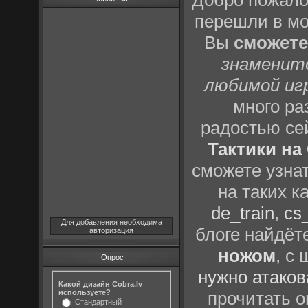
Добро пожало
перешли в м
Вы
сможете
знаменит
любимой иг
много р
радостью се
Тактики на 
сможете узна
на таких к
de_train
,
cs_
Для добавления необходима
блоге найдёт
авторизация
ножом
, с
Опрос
нужно атаков
Какой дизайн Cobra.lv
используете?
прочитать о
Стандартный