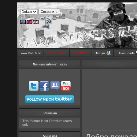
www.CobRa.lv
LIVE Stream
SMS SHOP
Форум
DownLoads
Личный кабинет Гость
Реклама
This feature is for Premium users
only!
Мини чат