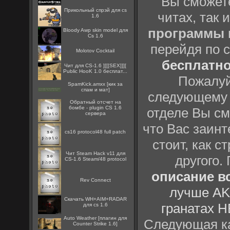
Вы сможете
Прикольный спрэй для cs
читах, так 
1.6
программы
Bloody Awp skin model для
Cs 1.6
перейдя по 
Molotov Cocktail
бесплатн
Чит для CS-1.6 ][[[SEX]]][
Public HooK 1.0 бесплат...
Пожалуй
SpamKick.amxx [кик за
спам и мат]
следующему
Обратный отсчет на
бомбе - plugin CS 1.6
отделе Вы см
сервера
что Вас заинт
cs16 protocol48 full patch
стоит, как с
Чит Steam Hack v11 для
другого.
CS-1.6 Steam/48 protocol
описание вс
Rev Connect
лучше AK
Скачать WH+AIM+RADAR
гранатах H
для cs 1.6
Auto Weather [плагин для
Следующая ка
Counter Strike 1.6]