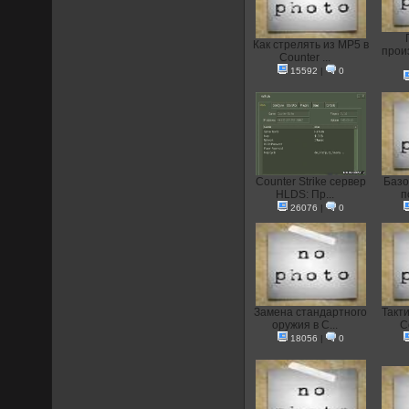
Как стрелять из MP5 в
прои
Counter ...
15592
|
0
Counter Strike сервер
Базо
HLDS: Пр...
п
26076
|
0
Замена стандартного
Такт
оружия в C...
C
18056
|
0