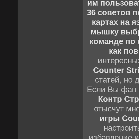
им пользова
36 советов по
картах на 
мышку выб
команде по c
как пов
интересны
Counter Stri
статей, но 
Если Вы фан 
Контр Стр
отысчут мн
игры Count
настроить
избавление и