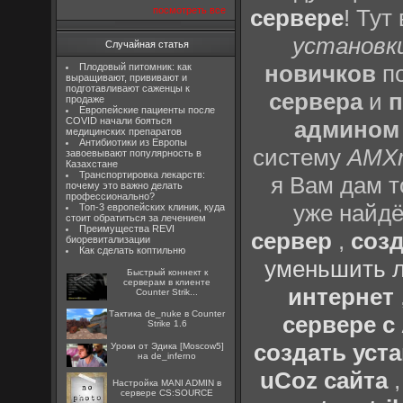
посмотреть все
сервере
! Тут
установки
Случайная статья
новичков
по
Плодовый питомник: как
выращивают, прививают и
подготавливают саженцы к
сервера
и
п
продаже
Европейские пациенты после
COVID начали бояться
админом
медицинских препаратов
Антибиотики из Европы
систему
AMX
завоевывают популярность в
Казахстане
Транспортировка лекарств:
я Вам дам т
почему это важно делать
профессионально?
уже найдё
Топ-3 европейских клиник, куда
стоит обратиться за лечением
Преимущества REVI
сервер
,
созд
биоревитализации
Как сделать коптильню
уменьшить л
Быстрый коннект к
серверам в клиенте
интернет
Counter Strik...
Тактика de_nuke в Counter
сервере 
Strike 1.6
создать уста
Уроки от Эдика [Moscow5]
на de_inferno
uCoz сайта
Настройка MANI ADMIN в
сервере CS:SOURCE