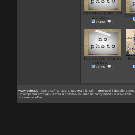
Установка Psycho Stats
Устан
для Cou...
15400
|
0
19 способов понизить
Ком
лаги на с...
21526
|
0
www.cobra.lv
-
карта сайта
|
карта форума
| Дизайн -
podrubaj
| Дизайн данно
По вопросам сотрудничества и рекламы пишите на почту
rusalex11@live.com
Хостинг от
uCoz