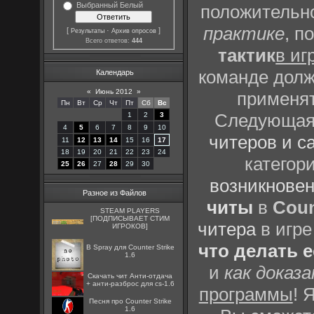
Выбранный Белый
положительно
практике
, п
[
·
]
Результаты
Архив опросов
Всего ответов:
444
тактик
в иг
команде долж
Календарь
«
Июнь 2012
»
применят
Пн
Вт
Ср
Чт
Пт
Сб
Вс
Следующая 
1
2
3
4
5
6
7
8
9
10
читеров и с
11
12
13
14
15
16
17
18
19
20
21
22
23
24
категор
25
26
27
28
29
30
возникновен
Разное из Файлов
читы
в
Coun
STEAM PLAYERS
[ПОДПИСЫВАЕТ СТИМ
читера
в игре
ИГРОКОВ]
что делать 
B Spray для Counter Strike
1.6
и
как доказ
Скачать чит Анти-отдача
+ анти-разброс для cs-1.6
программы
! 
Песня про Counter Strike
1.6