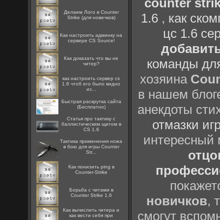
counter strik
Делаем Лого в Counter
1.6
,
как ско
Strike (для новечков)
цс 1.6 се
Как настроить админку на
сервере CS Source!
добавить
Как доказать что вы не
команды дл
читер?
хозяина
Coun
как настроить сервер cs
1.6 чтоб его было видно
из...
в нашем блоге
Быстрая раскрутка сайта
анекдоты сти
(Бесплатно)
Статья про тактику с
отмазки иг
баллистическим щитом в
CS 1.6
интересный
Тактика применения ножа
в бою для игры Counter
отцов
Str...
профессио
Как понизить ping в
Counter-Strike
покажет
Борьба с читами в
Counter Strike 1.6
новичков
, 
Как вычислить читера и
смогут вспомн
как вести себя при