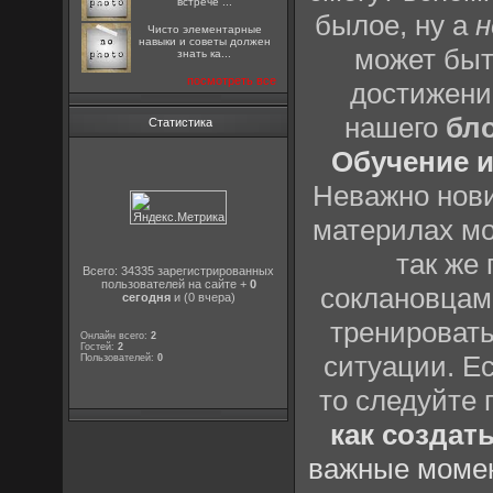
встрече ...
былое, ну а
н
Чисто элементарные
навыки и советы должен
может быт
знать ка...
посмотреть все
достижени
нашего
бл
Статистика
Обучение и
Неважно нови
материлах мо
так же
Всего: 34335 зарегистрированных
пользователей на сайте +
0
соклановцами
сегодня
и (0 вчера)
тренировать
Онлайн всего:
2
Гостей:
2
ситуации. Е
Пользователей:
0
то следуйте 
как создат
важные момен