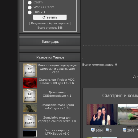
Csdm
War3 + Csdm
Hns xD
[
·
]
Результаты
Архив опросов
Всего ответов:
936
Календарь
Разное из Файлов
Всего комментариев
:
0
Мини станции подзарядки
здоровья и защиты для
серв...
До
Скачать чит Project VDC:
Redux 2.09 для CS-1.6
Демоплеер
Смотрие и комм
CSEdemoplayer 4.1
urbancamo m4a1 [скин
m4a1 для cs 1.6]
ZombieMe мод для
сервера counter strike 1.6
Kitty
nines-poi
Чит на скорость
1684
|
3
2903
|
LTFXSpeed v1.0