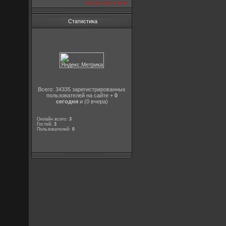
посмотреть все
Статистика
Всего: 34335 зарегистрированных
пользователей на сайте +
0
сегодня
и (0 вчера)
Онлайн всего:
3
Гостей:
3
Пользователей:
0