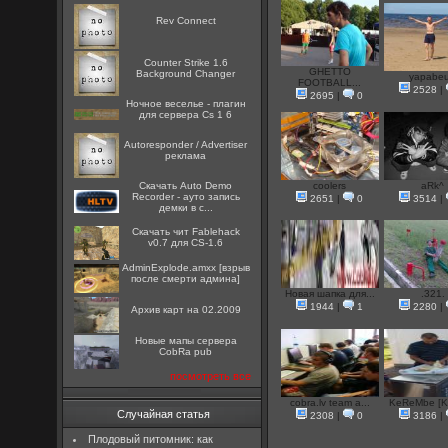
Rev Connect
Counter Strike 1.6
GHETTO
Background Changer
yapabeu
FOOTBALL...
2528
|
2695
|
0
Ночное веселье - плагин
для сервера Cs 1 6
Autoresponder / Advertiser
реклама
Скачать Auto Demo
coolers
aRk^
Recorder - ауто запись
2651
|
0
3514
|
демки в c...
Скачать чит Fablehack
v0.7 для CS-1.6
AdminExplode.amxx [взрыв
после смерти админа]
Новая шапка для...
.321.
1944
|
1
2280
|
Архив карт на 02.2009
Новые мапы сервера
CobRa pub
посмотреть все
cobra.lv team a...
KeReMbe [Kie
Случайная статья
2308
|
0
3186
|
Плодовый питомник: как