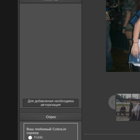
Для добавления необходима
авторизация
Опрос
Ваш любимый Cobra.lv
сервер
Public