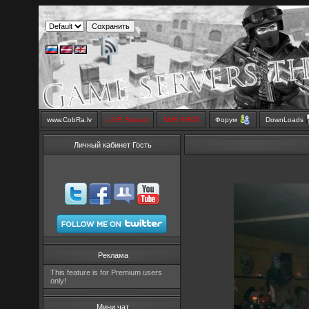
www.CobRa.lv
LIVE Stream
SMS SHOP
Форум
DownLoads
Личный кабинет Гость
Реклама
This feature is for Premium users
only!
Мини чат