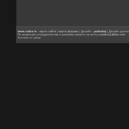
www.cobra.lv
-
карта сайта
|
карта форума
| Дизайн -
podrubaj
| Дизайн данно
По вопросам сотрудничества и рекламы пишите на почту
rusalex11@live.com
Хостинг от
uCoz