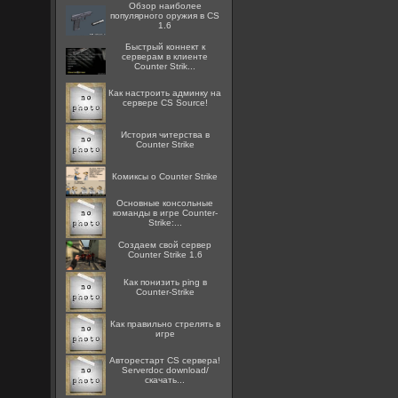
Обзор наиболее
популярного оружия в CS
1.6
Быстрый коннект к
серверам в клиенте
Counter Strik...
Как настроить админку на
сервере CS Source!
История читерства в
Counter Strike
Комиксы о Counter Strike
Основные консольные
команды в игре Counter-
Strike:...
Создаем свой сервер
Counter Strike 1.6
Как понизить ping в
Counter-Strike
Как правильно стрелять в
игре
Авторестарт CS сервера!
Serverdoc download/
скачать...