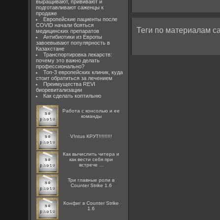
выращивают, прививают и
подготавливают саженцы к
продаже
Европейские пациенты после
COVID начали бояться
Теги по материалам са
медицинских препаратов
Антибиотики из Европы
завоевывают популярность в
Казахстане
Транспортировка лекарств:
почему это важно делать
профессионально?
Топ-3 европейских клиник, куда
стоит обратиться за лечением
Преимущества REVI
биоревитализации
Как сделать коптильню
Работа с консолью и ее
команды
V!ntus КРУТ!!!!!!!!!
Как вычислить читера и
как вести себя при
встрече ...
Три главные роли в
Counter Strike 1.6
Конфиг в Counter Strike
1.6