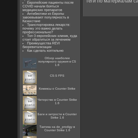
Теги по материалам са
Европейские пациенты после
COVID начали бояться
медицинских препаратов
Антибиотики из Европы
завоевывают популярность в
Казахстане
Транспортировка лекарств:
почему это важно делать
профессионально?
Топ-3 европейских клиник, куда
стоит обратиться за лечением
Преимущества REVI
биоревитализации
Как сделать коптильню
Обзор наиболее
популярного оружия в CS
1.6
CS:S FPS
Комиксы о Counter Strike
Читерство в Counter Strike
1.6
Баги и хитрости в Counter
Strike 1.6
Тактика на de_prodigy в
Counter Strike 1.6