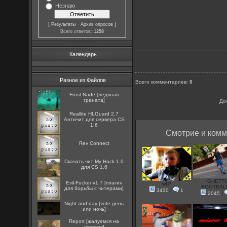
Незнаю
[
·
]
Результаты
Архив опросов
Всего ответов:
1258
Календарь
Разное из Файлов
Всего комментариев
:
0
Frost Nade [ледяная
граната]
До
Reallite HLGuard 2.7
Aнтичит для сервера CS
1.6
Смотрие и комм
Rev Connect
Скачать чит My Hack 1.0
для CS 1.6
GHETT
Evil-Fucker v1.7 [плагин
wD*
FOOTBALL
для борьбы с читерами]
3430
|
1
2045
|
Night and day [vote день
или ночь]
Report [жалуемся на
игроков]