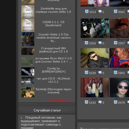
nv-
mister Bi
ZombieMe мод для
сервера counter strike 1.6
3113
|
2
3001
|
CSDM 2.1.1, CS
Deathmatch
Counter Strike 1.6 Css
models download скачать
headache asus (...
WhiteTig
lej...
1504
|
0
2507
|
Стандартный WH
(wallhack) для CS 1.6
установка Rcon Mod V 1.0
для Counter Strike 1.6 + ...
Config by
Headway
PG # ChEh
JERREMY(SNOY)
3228
|
0
2991
|
чит для CS:S - HL2Hook
v12.1.1
Semiclip [Проходим через
игроков]
Kitty
Sv7-| s1m0
посмотреть все
1430
|
0
2679
|
Случайная статья
Плодовый питомник: как
выращивают, прививают и
подготавливают саженцы к
продаже