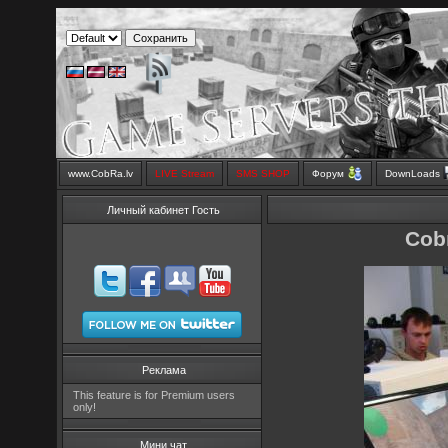
www.CobRa.lv
LIVE Stream
SMS SHOP
Форум
DownLoads
Личный кабинет Гость
Cob
Реклама
This feature is for Premium users
only!
Мини чат