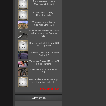
Три главные роли в
Counter Strike 1.6
Как понизить ping в
Counter-Strike
Тактика на cs_italy в
Counter Strike 1.6
Тактика применения ножа
в бою для игры Counter
Str...
Обрезаем Half-Life до 120
Мб в архиве
Тактика. Assault в Counter
Strike 1.6
Уроки от Эдика [Moscow5]
на de_inferno
STRAFE в Counter-Strike
1.6
Настройка компьютера pc
под Counter Strike 1.6
посмотреть все
Статистика