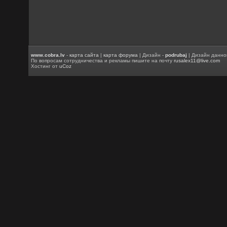
www.cobra.lv
-
карта сайта
|
карта форума
| Дизайн -
podrubaj
| Дизайн данно
По вопросам сотрудничества и рекламы пишите на почту
rusalex11@live.com
Хостинг от
uCoz