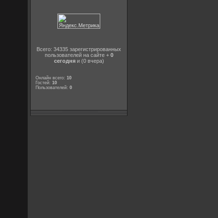
Всего: 34335 зарегистрированных
пользователей на сайте +
0
сегодня
и (0 вчера)
Онлайн всего:
10
Гостей:
10
Пользователей:
0