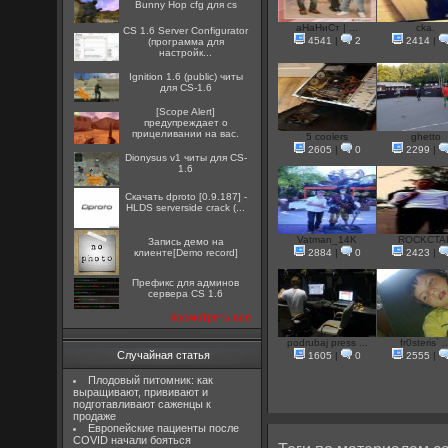
Bunny Hop cfg для cs
аНаНиСт | ...
cka.
CS 1.6 Server Configurator
4541
|
2
2414
|
(программа для
настройк...
Ignition 1.6 (public) читы
для CS-1.6
[Scope Alert]
предупреждает о
прицеливании на вас.
5 coolers
ghetto
2605
|
0
2299
|
Dionysus v1 читы для CS-
1.6
Скачать dproto [0.9.187] -
HLDS serverside crack (...
Vatman_14K
ROCKCTA
Запись демо на
клиенте[Demo record]
2884
|
0
2423
|
Префикс для админов
сервера CS 1.6
посмотреть все
podrubaj press ...
fr0steris` ..
Случайная статья
1605
|
0
2555
|
Плодовый питомник: как
выращивают, прививают и
подготавливают саженцы к
продаже
Европейские пациенты после
COVID начали бояться