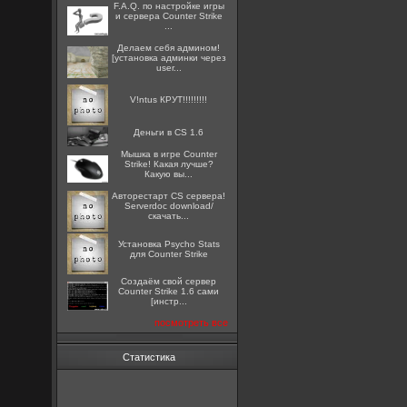
F.A.Q. по настройке игры
и сервера Counter Strike
...
Делаем себя админом!
[установка админки через
user...
V!ntus КРУТ!!!!!!!!!
Деньги в CS 1.6
Мышка в игре Counter
Strike! Какая лучше?
Какую вы...
Авторестарт CS сервера!
Serverdoc download/
скачать...
Установка Psycho Stats
для Counter Strike
Создаём свой сервер
Counter Strike 1.6 сами
[инстр...
посмотреть все
Статистика