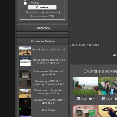
Незнаю
[
·
]
Результаты
Архив опросов
Всего ответов:
1258
Календарь
Разное из Файлов
Всего комментариев
:
0
Gun Game maps for Cs 1.6
До
Anti CSDos by shocker v3.2
[защита сервера]
Смотрие и комме
Скачать чит CB Hook v9
для cs-1.6
Плагин для WAR3 FT
сервера с выдачей EXP
Скачать чит n0manc0rz
alpha для CS-1.6
Cobra.lv vs ISM...
vs-
2018
|
0
3247
|
Скачать WH+AIM+RADAR
для cs 1.6
Dark Flash