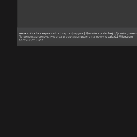
www.cobra.lv
-
карта сайта
|
карта форума
| Дизайн -
podrubaj
| Дизайн данно
По вопросам сотрудничества и рекламы пишите на почту
rusalex11@live.com
Хостинг от
uCoz