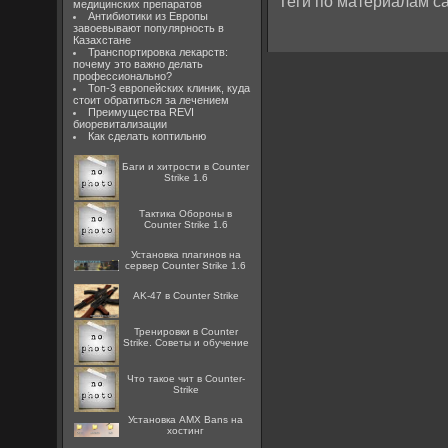
Теги по материалам са
медицинских препаратов
Антибиотики из Европы
завоевывают популярность в
Казахстане
Транспортировка лекарств:
почему это важно делать
профессионально?
Топ-3 европейских клиник, куда
стоит обратиться за лечением
Преимущества REVI
биоревитализации
Как сделать коптильню
Баги и хитрости в Counter
Strike 1.6
Тактика Обороны в
Counter Strike 1.6
Установка плагинов на
сервер Counter Strike 1.6
AK-47 в Counter Strike
Тренировки в Counter
Strike. Советы и обучение
Что такое чит в Counter-
Strike
Установка AMX Bans на
хостинг