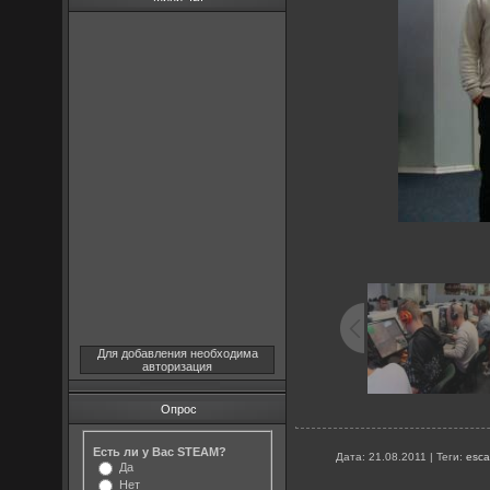
Для добавления необходима
авторизация
Опрос
Есть ли у Вас STEAM?
Дата
: 21.08.2011 |
Теги
:
esca
Да
Нет