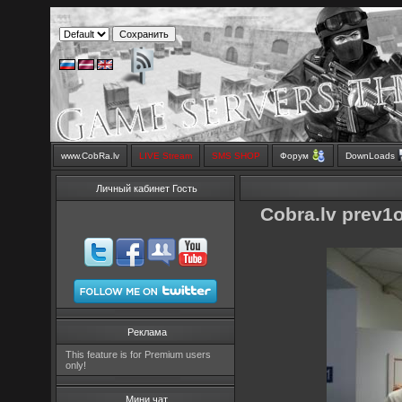
www.CobRa.lv
LIVE Stream
SMS SHOP
Форум
DownLoads
Личный кабинет Гость
Cobra.lv prev1
Реклама
This feature is for Premium users
only!
Мини чат