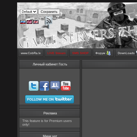
www.CobRa.lv
LIVE Stream
SMS SHOP
Форум
DownLoads
Личный кабинет Гость
Реклама
This feature is for Premium users
only!
Мини чат