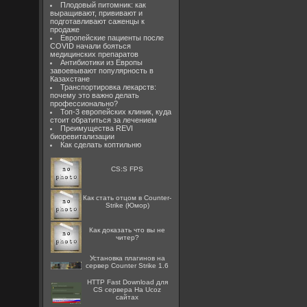
Плодовый питомник: как
выращивают, прививают и
подготавливают саженцы к
продаже
Европейские пациенты после
COVID начали бояться
медицинских препаратов
Антибиотики из Европы
завоевывают популярность в
Казахстане
Транспортировка лекарств:
почему это важно делать
профессионально?
Топ-3 европейских клиник, куда
стоит обратиться за лечением
Преимущества REVI
биоревитализации
Как сделать коптильню
CS:S FPS
Как стать отцом в Counter-
Strike (Юмор)
Как доказать что вы не
читер?
Установка плагинов на
сервер Counter Strike 1.6
HTTP Fast Download для
CS сервера На Ucoz
сайтах