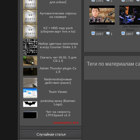
1541
|
1
1760
|
для unban]
Аутоматические опросы
на сервере
+100500 -
Joe Satriani
KZ + HNS map pack
Репортёр
Searc...
(сборник карт hns и kz)
2267
|
1
2807
|
Набор цветных логотипов
в игру Counter Strike 1.6
Скачать чит HLGL 3 для
CS-1.6
Теги по материалам са
Admin Thunder plugin Cs
1.6
Nademodes[новые
действия гранат]
Team Viewer
podrubaj spray (Batman
Logo)
Чит на скорость
LTFXSpeed v1.0
посмотреть все
Случайная статья