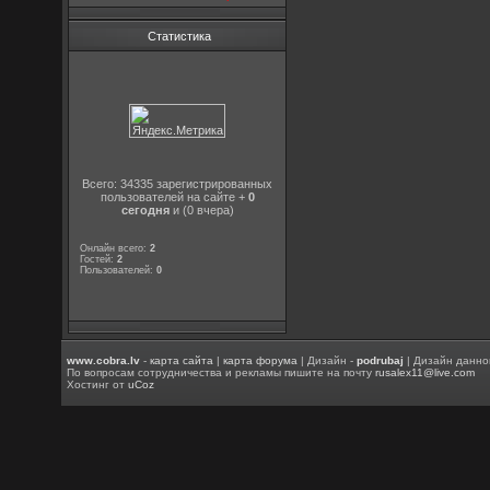
Статистика
Всего: 34335 зарегистрированных
пользователей на сайте +
0
сегодня
и (0 вчера)
Онлайн всего:
2
Гостей:
2
Пользователей:
0
www.cobra.lv
-
карта сайта
|
карта форума
| Дизайн -
podrubaj
| Дизайн данно
По вопросам сотрудничества и рекламы пишите на почту
rusalex11@live.com
Хостинг от
uCoz