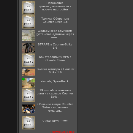
Повышение
производительности и
прочие настройки
Тактика Обороны в
Counter Strike 1.6
Делаем себя админом!
[установка админки через
user...
STRAFE в Counter-Strike
1.6
Как стрелять из MP5 в
Counter Strike
Тактика кемпера в Counter
Strike 1.6
aim, wh, Speedhack,
19 способов понизить
лаги на сервере Counter
Strik...
Общение в игре Counter
Strike - это основа
командн...
V!ntus КРУТ!!!!!!!!!
посмотреть все