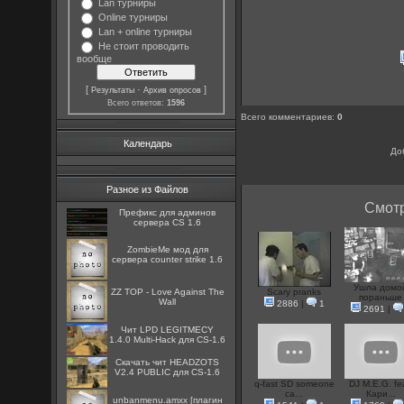
Lan турниры
Online турниры
Lan + online турниры
Не стоит проводить
вообще
[
·
]
Результаты
Архив опросов
Всего ответов:
1596
Всего комментариев
:
0
Календарь
До
Разное из Файлов
Смотр
Префикс для админов
сервера CS 1.6
ZombieMe мод для
сервера counter strike 1.6
Ушла домо
ZZ TOP - Love Against The
Scary pranks
пораньше
Wall
2886
|
1
2691
|
Чит LPD LEGITMECY
1.4.0 Multi-Hack для CS-1.6
Скачать чит HEADZOTS
V2.4 PUBLIC для CS-1.6
q-fast SD someone
DJ M.E.G. fe
ca...
Кари...
unbanmenu.amxx [плагин