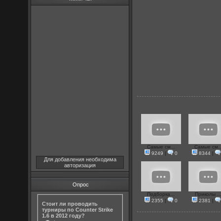
Самые см...
Самые см..
9249
|
0
8344
|
Для добавления необходима
авторизация
Опрос
Подборка...
Приколы ..
2355
|
0
2381
|
Стоит ли проводить
турниры по Counter Strike
1.6 в 2012 году?