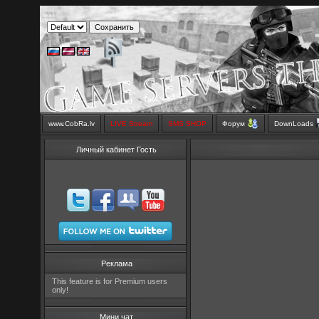
www.CobRa.lv
LIVE Stream
SMS SHOP
Форум
DownLoads
Личный кабинет Гость
Реклама
This feature is for Premium users
only!
Мини чат