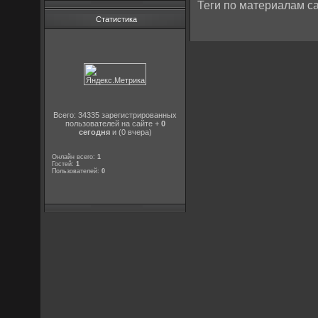
Теги по материалам са
Статистика
Всего: 34335 зарегистрированных
пользователей на сайте +
0
сегодня
и (0 вчера)
Онлайн всего:
1
Гостей:
1
Пользователей:
0