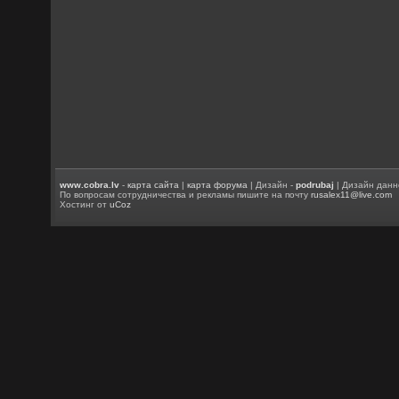
www.cobra.lv
-
карта сайта
|
карта форума
| Дизайн -
podrubaj
| Дизайн данн
По вопросам сотрудничества и рекламы пишите на почту
rusalex11@live.com
Хостинг от
uCoz