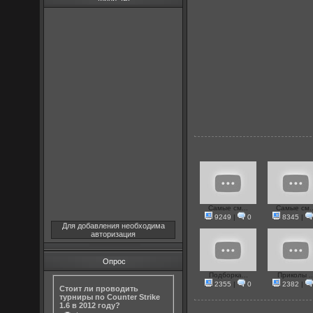
Самые см...
Самые см..
9249
|
0
8345
|
Для добавления необходима
авторизация
Опрос
Подборка...
Приколы ..
2355
|
0
2382
|
Стоит ли проводить
турниры по Counter Strike
1.6 в 2012 году?