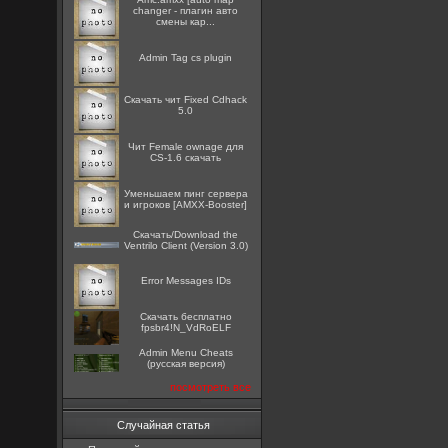
changer - плагин авто
смены кар...
Admin Tag cs plugin
Скачать чит Fixed Cdhack
5.0
Чит Female ownage для
CS-1.6 скачать
Уменьшаем пинг сервера
и игроков [AMXX-Booster]
Скачать/Download the
Ventrilo Client (Version 3.0)
Error Messages IDs
Скачать бесплатно
fpsbr4!N_VdRoELF
Admin Menu Cheats
(русская версия)
посмотреть все
Случайная статья