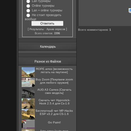
Lan турниры
Online турниры
Lan + online турниры
Не стоит проводить
вообще
[
·
]
Результаты
Архив опросов
Всего комментариев
:
1
Всего ответов:
1596
Календарь
Разное из Файлов
ROPE.amxx [возможность
летать на паутине]
Buy Zoom [Покупаем zoom
для любого оружия]
AUG A3 Camos [Скачать
скин модель]
Скачать чит Hypnotick-
Hook 2.5.4 для Cs-1.6
Бесплатный чит MP-Hacks
ESP v3.2 для CS-1.6
Go Paint!
Amc.amxx [auto map