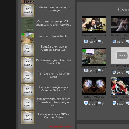
Работа с консолью и ее
Смот
команды
Создание сервера CS,
специально для новичков
Слышали с какой
bahh tee Лю
aim, wh, Speedhack,
скор...
досто...
2416
|
3
1517
|
Борьба с читами в
Counter Strike 1.6
Радиокоманды в Counter
Strike 1.6
CS прикол т
CS 1.6 best players
выстр...
2288
|
1
1978
|
Что такое чит в Counter-
Strike
Тактика Нападения в
Counter Strike 1.6
(SEXY MIX) DJ
Россия - Герм
как настроить сервер cs
BL3ND
от...
1.6 чтоб его было видно
1706
|
0
3339
|
из...
Как стрелять из MP5 в
Counter Strike
посмотреть все