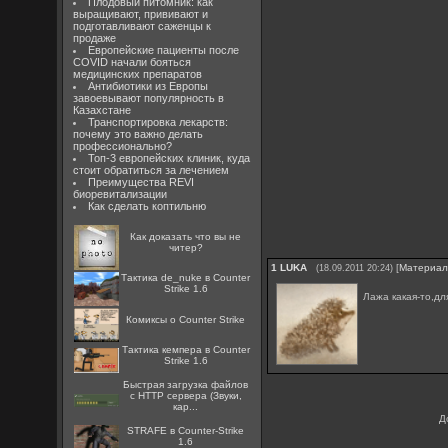
Плодовый питомник: как
выращивают, прививают и
подготавливают саженцы к
продаже
Европейские пациенты после
COVID начали бояться
медицинских препаратов
Антибиотики из Европы
завоевывают популярность в
Казахстане
Транспортировка лекарств:
почему это важно делать
профессионально?
Топ-3 европейских клиник, куда
стоит обратиться за лечением
Преимущества REVI
биоревитализации
Как сделать коптильню
Как доказать что вы не
читер?
1
LUKA
[
Материа
(18.09.2011 20:24)
Тактика de_nuke в Counter
Strike 1.6
Лажа какая-то,дл
Комиксы о Counter Strike
Тактика кемпера в Counter
Strike 1.6
Быстрая загрузка файлов
с HTTP сервера (Звуки,
кар...
Д
STRAFE в Counter-Strike
1.6