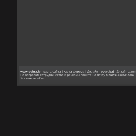
www.cobra.lv
-
карта сайта
|
карта форума
| Дизайн -
podrubaj
| Дизайн данн
По вопросам сотрудничества и рекламы пишите на почту
rusalex11@live.com
Хостинг от
uCoz