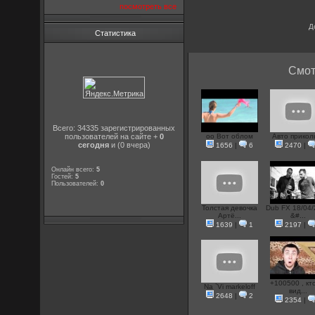
посмотреть все
Д
Статистика
Смот
Всего: 34335 зарегистрированных
пользователей на сайте +
0
oo Вот облом
Авто прикол
сегодня
и (0 вчера)
1656
|
6
2470
|
Онлайн всего:
5
Гостей:
5
Пользователей:
0
Толстая девочка
Dub FX 18/04
Артё...
&#...
1639
|
1
2197
|
+100500 , кт
Na `Vi markeloff
вид...
2648
|
2
2354
|