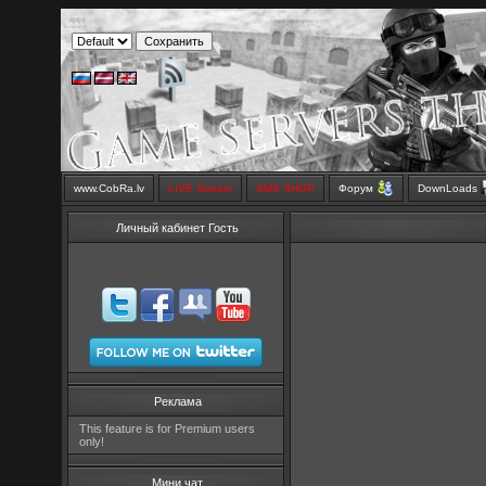
www.CobRa.lv
LIVE Stream
SMS SHOP
Форум
DownLoads
Личный кабинет Гость
Реклама
This feature is for Premium users
only!
Мини чат