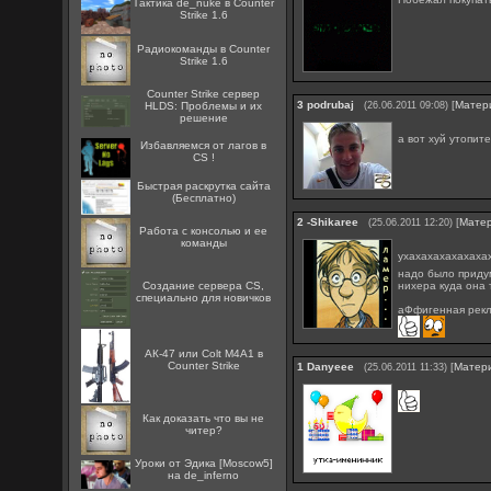
Тактика de_nuke в Counter
Strike 1.6
Радиокоманды в Counter
Strike 1.6
Counter Strike сервер
3
podrubaj
[
Матер
HLDS: Проблемы и их
(26.06.2011 09:08)
решение
а вот хуй утопит
Избавляемся от лагов в
CS !
Быстрая раскрутка сайта
(Бесплатно)
2
-Shikaree
[
Мате
(25.06.2011 12:20)
Работа с консолью и ее
команды
ухахахахахахаха
надо было придум
нихера куда она
Создание сервера CS,
специально для новичков
аФфигенная рекл
АК-47 или Colt M4A1 в
Counter Strike
1
Danyeee
[
Матер
(25.06.2011 11:33)
Как доказать что вы не
читер?
Уроки от Эдика [Moscow5]
на de_inferno