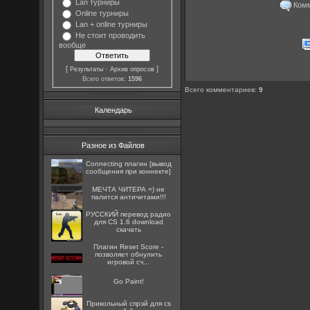
Lan турниры
Комме
Online турниры
Lan + online турниры
Не стоит проводить
вообще
[
·
]
Результаты
Архив опросов
Всего ответов:
1596
Всего комментариев
:
9
Календарь
Разное из Файлов
Connecting плагин [вывод
сообщения при коннекте]
МЕЧТА ЧИТЕРА =) не
палится античитами!!!
РУССКИЙ перевод радио
для CS 1.6 download
скачать
Плагин Reset Score -
позволяет обнулить
игровой сч...
Go Paint!
Прикольный спрэй для cs