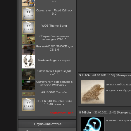
1.6
Скачать чит Fixed Cdhack
5.0
WCG Theme Song
Сборка беспалевных
читов для CS-1.6
Чит myAC NO SMOKE для
CS-1.6
Parkour Angel cs спрай
Скачать чит OpenGl для
cs-1.6
9
LUKA
[
Материа
(01.07.2011 10:51)
Скачать чит blueberrypie's
ахаха стебок за
Caffeine Wallhack v...
покупать не буду,в
Afk BOMB Transfer
CS 1.6 p48 Counter Strike
1.6 48 скачать
8
fri3ght
[
Материа
посмотреть все
(26.06.2011 19:49)
прекало эта тряпк
Случайная статья