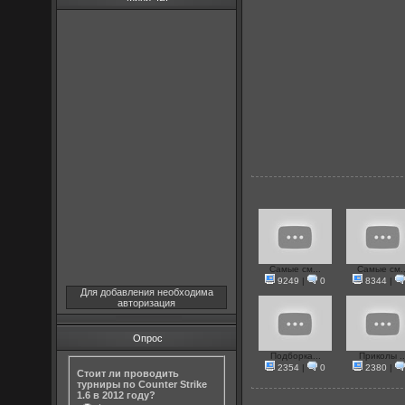
Самые см...
Самые см..
9249
|
0
8344
|
Для добавления необходима
авторизация
Опрос
Подборка...
Приколы ..
2354
|
0
2380
|
Стоит ли проводить
турниры по Counter Strike
1.6 в 2012 году?