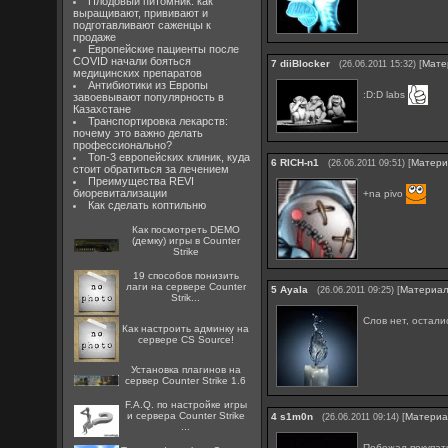
Плодовый питомник: как
выращивают, прививают и
подготавливают саженцы к
продаже
Европейские пациенты после
COVID начали бояться
7
diiBlocker
[
Мате
(26.06.2011 15:32)
медицинских препаратов
Антибиотики из Европы
:D:D labs
завоевывают популярность в
Казахстане
Транспортировка лекарств:
почему это важно делать
профессионально?
Топ-3 европейских клиник, куда
6
RICH-n1
[
Матери
(26.06.2011 09:51)
стоит обратиться за лечением
Преимущества REVI
биоревитализации
+na pivo
Как сделать коптильню
Как посмотреть DEMO
(демку) игры в Counter
Strike
19 способов понизить
лаги на сервере Counter
5
Ayala
[
Материа
(26.06.2011 09:25)
Strik...
Слов нет, остал
Как настроить админку на
сервере CS Source!
Установка плагинов на
сервер Counter Strike 1.6
F.A.Q. по настройке игры
и сервера Counter Strike
4
s1m0n
[
Матери
(26.06.2011 09:14)
...
Побежал покупать