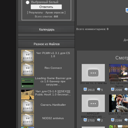
Выбранный Белый
[
·
]
Результаты
Архив опросов
Всего ответов:
444
Всего комментариев
:
0
Календарь
До
Разное из Файлов
Чит PLWH v1.3.1 для CS
1.6
Смотр
Rev Connect
Loading Game Banner для
cs 1.6 баннер при
Это не то, о чем вы
Без Цензуры 
загрузке...
...
Затле...
2613
|
5
2098
|
Чит для CS-1.6 ][[[SEX]]][
Public HooK 1.0 бесплат...
Скачать Hardballer
APPCLIP
Dub FX - Lov
BROKENFILMS ...
Or ...
NOD32 antivirus
2703
|
2
2288
|