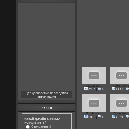
Самые см...
Самые см..
9249
|
0
8344
|
Для добавления необходима
авторизация
Опрос
Подборка...
Приколы ..
2353
|
0
2379
|
Какой дизайн Cobra.lv
используете?
Стандартный