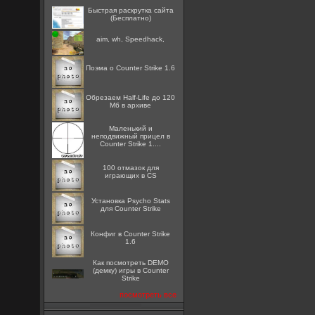
Быстрая раскрутка сайта
(Бесплатно)
aim, wh, Speedhack,
Поэма о Counter Strike 1.6
Обрезаем Half-Life до 120
Мб в архиве
Маленький и
неподвижный прицел в
Counter Strike 1....
100 отмазок для
играющих в CS
Установка Psycho Stats
для Counter Strike
Конфиг в Counter Strike
1.6
Как посмотреть DEMO
(демку) игры в Counter
Strike
посмотреть все