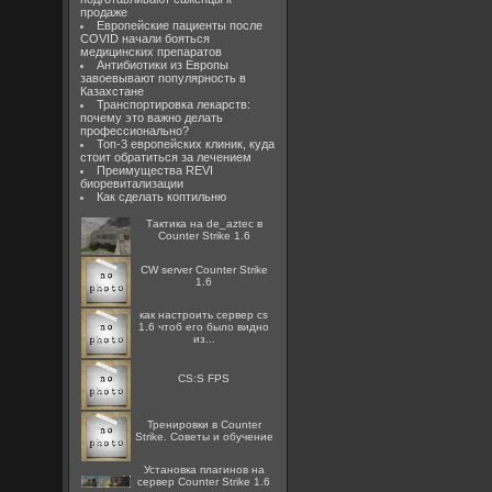
продаже
Европейские пациенты после
COVID начали бояться
медицинских препаратов
Антибиотики из Европы
завоевывают популярность в
Казахстане
Транспортировка лекарств:
почему это важно делать
профессионально?
Топ-3 европейских клиник, куда
стоит обратиться за лечением
Преимущества REVI
биоревитализации
Как сделать коптильню
Тактика на de_aztec в
Counter Strike 1.6
CW server Counter Strike
1.6
как настроить сервер cs
1.6 чтоб его было видно
из...
CS:S FPS
Тренировки в Counter
Strike. Советы и обучение
Установка плагинов на
сервер Counter Strike 1.6