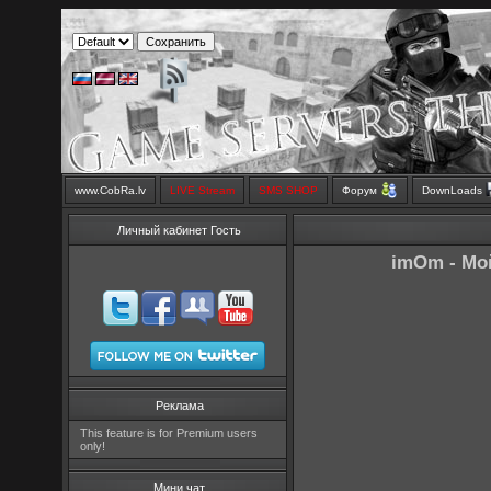
www.CobRa.lv
LIVE Stream
SMS SHOP
Форум
DownLoads
Личный кабинет Гость
imOm - Мой
Реклама
This feature is for Premium users
only!
Мини чат