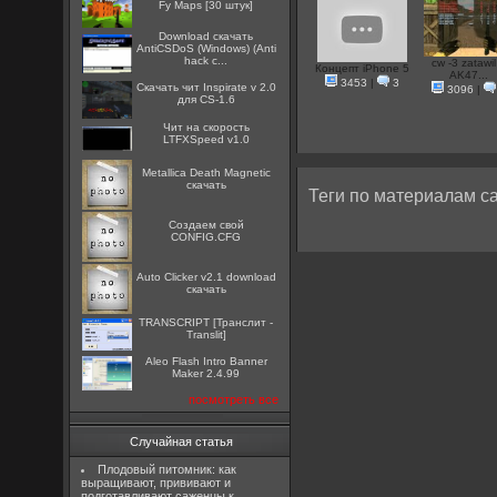
Fy Maps [30 штук]
Download скачать
AntiCSDoS (Windows) (Anti
hack c...
cw -3 zatawil
Концепт iPhone 5
AK47...
3453
|
3
Скачать чит Inspirate v 2.0
3096
|
для CS-1.6
Чит на скорость
LTFXSpeed v1.0
Metallica Death Magnetic
скачать
Теги по материалам са
Создаем свой
CONFIG.CFG
Auto Clicker v2.1 download
скачать
TRANSCRIPT [Транслит -
Translit]
Aleo Flash Intro Banner
Maker 2.4.99
посмотреть все
Случайная статья
Плодовый питомник: как
выращивают, прививают и
подготавливают саженцы к