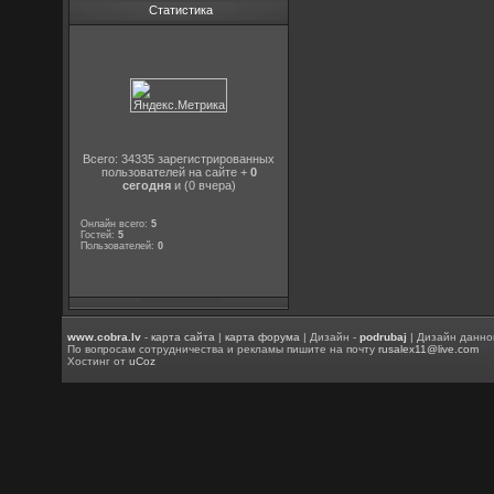
Статистика
Всего: 34335 зарегистрированных
пользователей на сайте +
0
сегодня
и (0 вчера)
Онлайн всего:
5
Гостей:
5
Пользователей:
0
www.cobra.lv
-
карта сайта
|
карта форума
| Дизайн -
podrubaj
| Дизайн данно
По вопросам сотрудничества и рекламы пишите на почту
rusalex11@live.com
Хостинг от
uCoz