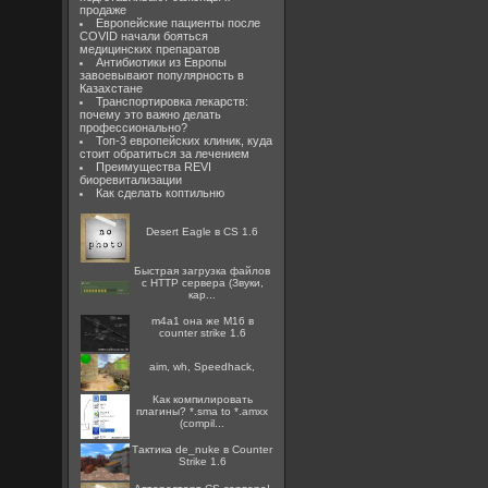
продаже
Европейские пациенты после
COVID начали бояться
медицинских препаратов
Антибиотики из Европы
завоевывают популярность в
Казахстане
Транспортировка лекарств:
почему это важно делать
профессионально?
Топ-3 европейских клиник, куда
стоит обратиться за лечением
Преимущества REVI
биоревитализации
Как сделать коптильню
Desert Eagle в CS 1.6
Быстрая загрузка файлов
с HTTP сервера (Звуки,
кар...
m4a1 она же M16 в
counter strike 1.6
aim, wh, Speedhack,
Как компилировать
плагины? *.sma to *.amxx
(compil...
Тактика de_nuke в Counter
Strike 1.6