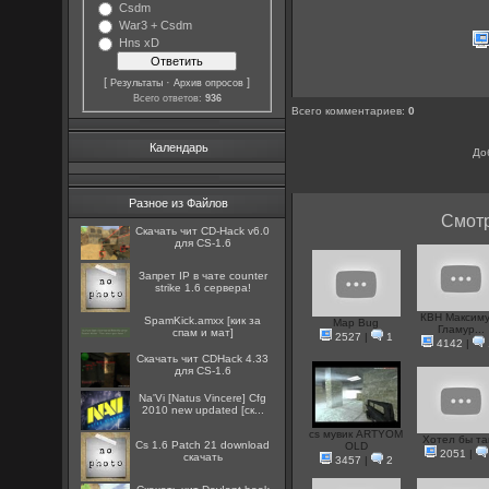
Csdm
War3 + Csdm
Hns xD
[
·
]
Результаты
Архив опросов
Всего ответов:
936
Всего комментариев
:
0
Календарь
До
Разное из Файлов
Смотр
Скачать чит CD-Hack v6.0
для CS-1.6
Запрет IP в чате counter
strike 1.6 сервера!
КВН Максиму
SpamKick.amxx [кик за
Map Bug
Гламур...
спам и мат]
2527
|
1
4142
|
Скачать чит CDHack 4.33
для CS-1.6
Na'Vi [Natus Vincere] Cfg
2010 new updated [ск...
cs мувик ARTYOM
Хотел бы та
Cs 1.6 Patch 21 download
OLD
2051
|
скачать
3457
|
2