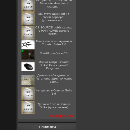
Авторестарт CS сервера!
Serverdoc download/
скачать...
Как стать админом на
своём сервере?
[установка acc...
CS:SOURCE public сервер
с MANI ADMIN скачать
беспл...
Описание всего оружия в
Counter Strike 1.6
Топ-10 ошибок в CS
Мышка в игре Counter
Strike! Какая лучше?
Какую вы...
Делаем себя админом!
[установка админки через
user...
Читерство в Counter Strike
1.6
Делаем Лого в Counter
Strike (для новечков)
посмотреть все
Статистика