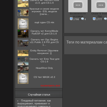
Скачать чит Dev!ant hook
v1.0. для CS-1.6
Красные и синие модели
игроков - ESL модели
Возможности
Chase & Statu
[скача...
человека
Hyp...
1766
|
4
1777
|
ещё один CS mix
Скачать чит KernelMode
FarESP v2 для CS-1.6
Скачать чит Ogc Begins
Теги по материалам са
v11 Public 2.9 FIX для CS
1...
Entity Remover [Удаляем
ненужное :)]
Скачать чит Emo Tear для
CS-1.6
HeadShot Only
CS Чит MASK v0.3
посмотреть все
Случайная статья
Плодовый питомник: как
выращивают, прививают и
подготавливают саженцы к