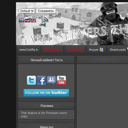
www.CobRa.lv
LIVE Stream
SMS SHOP
Форум
DownLoads
Личный кабинет Гость
Реклама
This feature is for Premium users
only!
Мини чат