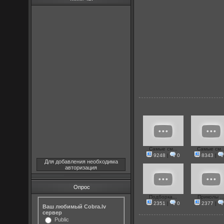
Самые см...
Самые см..
9248
|
0
8343
|
Для добавления необходима
авторизация
Опрос
Подборка...
Приколы ..
2351
|
0
2377
|
Ваш любимый Cobra.lv
сервер
Public