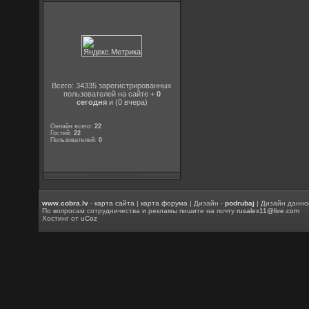
Всего: 34335 зарегистрированных
пользователей на сайте +
0
сегодня
и (0 вчера)
Онлайн всего:
22
Гостей:
22
Пользователей:
0
www.cobra.lv
-
карта сайта
|
карта форума
| Дизайн -
podrubaj
| Дизайн данно
По вопросам сотрудничества и рекламы пишите на почту
rusalex11@live.com
Хостинг от
uCoz